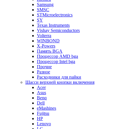
Samsung
SMSC
STMicroelectronics
SY
Texas Instruments
Vishay Semiconductors
Volterra
WINBOND
X-Powers
Память BGA
Процессор AMD bga
Процессор Intel bga
Прочие
Разное
Расходники для пайки
Шасси верхней кнопки включения
Acer
Asus
Benq
Dell
eMashines
Fujitsu
HP
Lenovo
LG