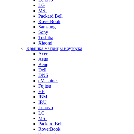
LG
MSI
Packard Bell
RoverBook
Samsung
Sony
Toshiba
Xiaomi
Крышка матрицы ноутбука
Acer
Asus
Benq
Dell
DNS
eMashines
Fujitsu
HP
IBM
IRU
Lenovo
LG
MSI
Packard Bell
RoverBook