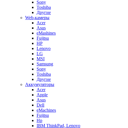
Sony
Toshiba
Другие
Web-камеры
Acer
Asus
eMashines
Fujitsu
HP
Lenovo
LG
MSI
Samsung
Sony
Toshiba
Другие
Аккумуляторы
Acer
Apple
Asus
Dell
eMachines
Fujitsu
Hp
IBM ThinkPad, Lenovo