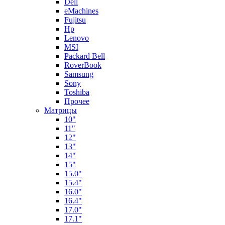
Dell
eMachines
Fujitsu
Hp
Lenovo
MSI
Packard Bell
RoverBook
Samsung
Sony
Toshiba
Прочее
Матрицы
10"
11"
12"
13"
14"
15"
15.0"
15.4"
16.0"
16.4"
17.0"
17.1"