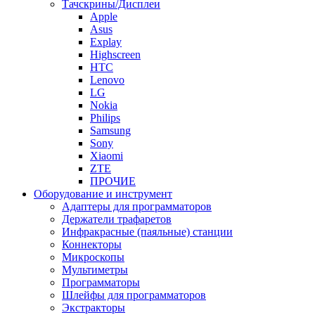
Тачскрины/Дисплеи
Apple
Asus
Explay
Highscreen
HTC
Lenovo
LG
Nokia
Philips
Samsung
Sony
Xiaomi
ZTE
ПРОЧИЕ
Оборудование и инструмент
Адаптеры для программаторов
Держатели трафаретов
Инфракрасные (паяльные) станции
Коннекторы
Микроскопы
Мультиметры
Программаторы
Шлейфы для программаторов
Экстракторы