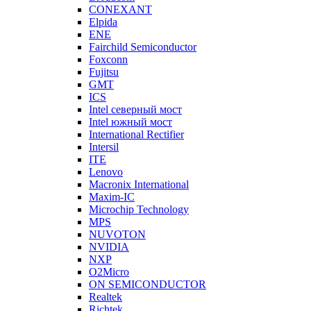
CONEXANT
Elpida
ENE
Fairchild Semiconductor
Foxconn
Fujitsu
GMT
ICS
Intel северный мост
Intel южный мост
International Rectifier
Intersil
ITE
Lenovo
Macronix International
Maxim-IC
Microchip Technology
MPS
NUVOTON
NVIDIA
NXP
O2Micro
ON SEMICONDUCTOR
Realtek
Richtek