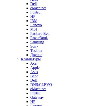
Dell
eMachines
Fujitsu
HP
IBM
Lenovo
MSI
Packard Bell
RoverBook
Samsung
Sony
Toshiba
Другие
Клавиатуры
Acer
Apple
Asus
Benq
Dell
DNS/CLEVO
eMachines
Fujitsu
Gateway
HP
Lenovo