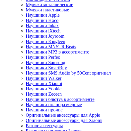
Муляжи металлические
Муляжи пластиковые
Наушники Apple
Наушники Hoco
Наушники Inkax
Наушники iXtech
Наушники Joyroom
Наушники Kingleen
Наушники MNSTR Beats
Наушники MP3 в ассортименте
Наушники Perfeo
Наушники Samsung
Наушники SmartBuy
Наушники SMS Audio by 50Cent оригинал
Наушники Walker
Наушники Xiaomi
Наушники Yookie
Наушники Zeceen
Наушники блютуз в ассортименте
Наушники полноразмерные
Наушники прочие
Оригинальные аксессуары для Apple
Оригинальные аксессуары для Xiaomi
Разное аксессуары
Ресиверы и антенны Lumax