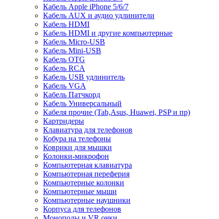
Кабель Apple iPhone 5/6/7
Кабель AUX и аудио удлинители
Кабель HDMI
Кабель HDMI и другие компьютерные
Кабель Micro-USB
Кабель Mini-USB
Кабель OTG
Кабель RCA
Кабель USB удлинитель
Кабель VGA
Кабель Патчкорд
Кабель Универсальный
Кабеля прочие (Tab,Asus, Huawei, PSP и пр)
Картридеры
Клавиатура для телефонов
Кобура на телефоны
Коврики для мышки
Колонки-микрофон
Компьютерная клавиатура
Компьютерная переферия
Компьютерные колонки
Компьютерные мыши
Компьютерные наушники
Корпуса для телефонов
Моноподы и VR очки