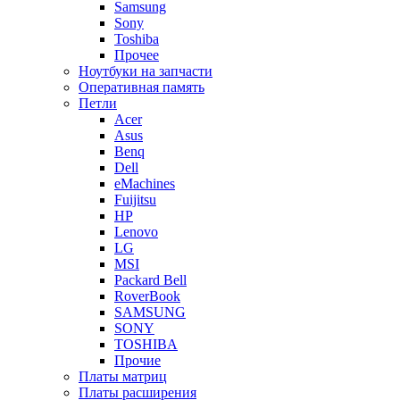
Samsung
Sony
Toshiba
Прочее
Ноутбуки на запчасти
Оперативная память
Петли
Acer
Asus
Benq
Dell
eMachines
Fuijitsu
HP
Lenovo
LG
MSI
Packard Bell
RoverBook
SAMSUNG
SONY
TOSHIBA
Прочие
Платы матриц
Платы расширения