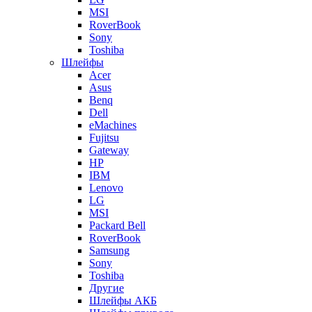
MSI
RoverBook
Sony
Toshiba
Шлейфы
Acer
Asus
Benq
Dell
eMachines
Fujitsu
Gateway
HP
IBM
Lenovo
LG
MSI
Packard Bell
RoverBook
Samsung
Sony
Toshiba
Другие
Шлейфы АКБ