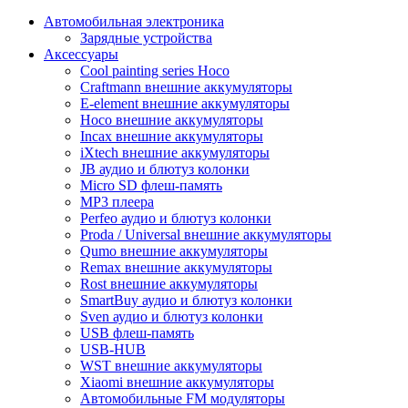
Автомобильная электроника
Зарядные устройства
Аксессуары
Cool painting series Hoco
Craftmann внешние аккумуляторы
E-element внешние аккумуляторы
Hoco внешние аккумуляторы
Incax внешние аккумуляторы
iXtech внешние аккумуляторы
JB аудио и блютуз колонки
Micro SD флеш-память
MP3 плеера
Perfeo аудио и блютуз колонки
Proda / Universal внешние аккумуляторы
Qumo внешние аккумуляторы
Remax внешние аккумуляторы
Rost внешние аккумуляторы
SmartBuy аудио и блютуз колонки
Sven аудио и блютуз колонки
USB флеш-память
USB-HUB
WST внешние аккумуляторы
Xiaomi внешние аккумуляторы
Автомобильные FM модуляторы