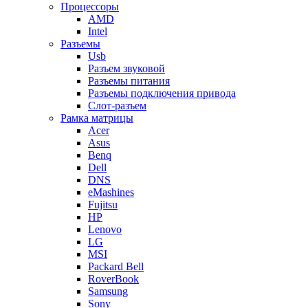
Процессоры
AMD
Intel
Разъемы
Usb
Разъем звуковой
Разъемы питания
Разъемы подключения привода
Слот-разъем
Рамка матрицы
Acer
Asus
Benq
Dell
DNS
eMashines
Fujitsu
HP
Lenovo
LG
MSI
Packard Bell
RoverBook
Samsung
Sony