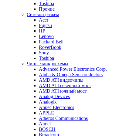
Toshiba
Прочие
Сетевой разъем
Acer
Fujitsu
HP
Lenovo
Packard Bell
RoverBook
Sony
Toshiba
Чипы / микросхемы
Advanced Power Electronics Corp.
Alpha & Omega Semiconductors
AMD ATI видеочипы
AMD ATI северный мост
AMD ATI южный мост
Analog Devices
Analogix
Anpec Electronics
APPLE
Atheros Communications
Atmel
BOSCH
Broadcom