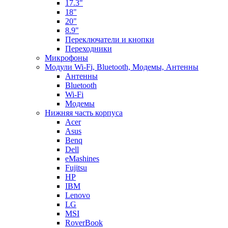
17.3"
18"
20"
8.9"
Переключатели и кнопки
Переходники
Микрофоны
Модули Wi-Fi, Bluetooth, Модемы, Антенны
Aнтенны
Bluetooth
Wi-Fi
Модемы
Нижняя часть корпуса
Acer
Asus
Benq
Dell
eMashines
Fujitsu
HP
IBM
Lenovo
LG
MSI
RoverBook