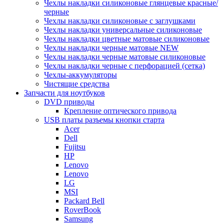
Чехлы накладки силиконовые глянцевые красные/
черные
Чехлы накладки силиконовые с заглушками
Чехлы накладки универсальные силиконовые
Чехлы накладки цветные матовые силиконовые
Чехлы накладки черные матовые NEW
Чехлы накладки черные матовые силиконовые
Чехлы накладки черные с перфорацией (сетка)
Чехлы-аккумуляторы
Чистящие средства
Запчасти для ноутбуков
DVD приводы
Крепление оптического привода
USB платы разъемы кнопки старта
Acer
Dell
Fujitsu
HP
Lenovo
Lenovo
LG
MSI
Packard Bell
RoverBook
Samsung