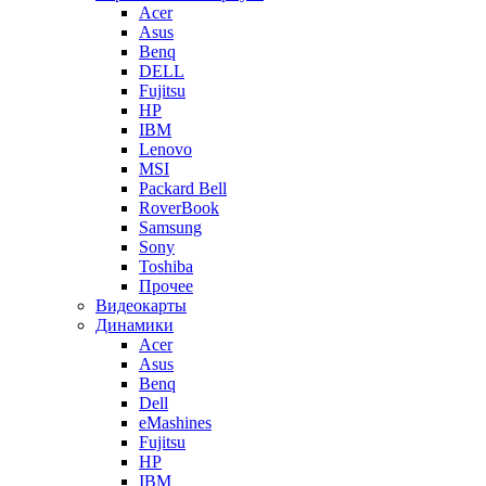
Acer
Asus
Benq
DELL
Fujitsu
HP
IBM
Lenovo
MSI
Packard Bell
RoverBook
Samsung
Sony
Toshiba
Прочее
Видеокарты
Динамики
Acer
Asus
Benq
Dell
eMashines
Fujitsu
HP
IBM