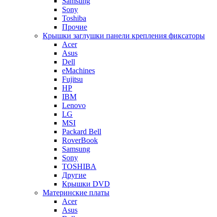
Samsung
Sony
Toshiba
Прочие
Крышки заглушки панели крепления фиксаторы
Acer
Asus
Dell
eMachines
Fujitsu
HP
IBM
Lenovo
LG
MSI
Packard Bell
RoverBook
Samsung
Sony
TOSHIBA
Другие
Крышки DVD
Материнские платы
Acer
Asus