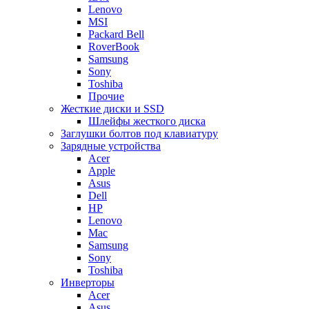
Lenovo
MSI
Packard Bell
RoverBook
Samsung
Sony
Toshiba
Прочие
Жесткие диски и SSD
Шлейфы жесткого диска
Заглушки болтов под клавиатуру
Зарядные устройства
Acer
Apple
Asus
Dell
HP
Lenovo
Mac
Samsung
Sony
Toshiba
Инверторы
Acer
Asus