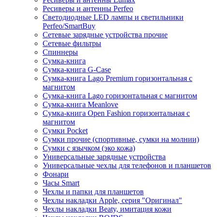
Ресиверы и антенны Perfeo
Светодиодные LED лампы и светильники
Perfeo/SmartBuy
Сетевые зарядные устройства прочие
Сетевые фильтры
Спиннеры
Сумка-книга
Сумка-книга G-Case
Сумка-книга Lago Premium горизонтальная с
магнитом
Сумка-книга Lago горизонтальная с магнитом
Сумка-книга Meanlove
Сумка-книга Open Fashion горизонтальная с
магнитом
Сумки Pocket
Сумки прочие (спортивные, сумки на молнии)
Сумки с язычком (эко кожа)
Универсальные зарядные устройства
Универсальные чехлы для телефонов и планшетов
Фонари
Часы Smart
Чехлы и папки для планшетов
Чехлы накладки Apple, серия "Оригинал"
Чехлы накладки Beaty, имитация кожи