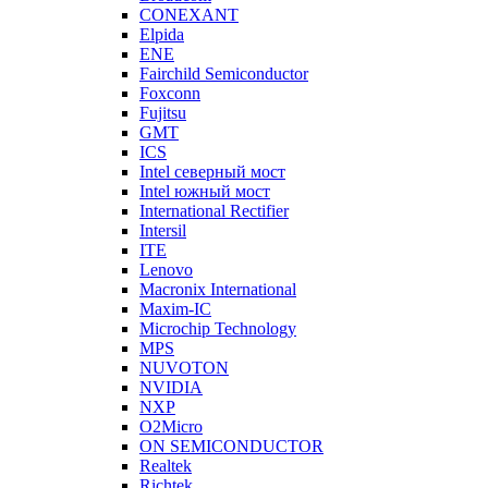
CONEXANT
Elpida
ENE
Fairchild Semiconductor
Foxconn
Fujitsu
GMT
ICS
Intel северный мост
Intel южный мост
International Rectifier
Intersil
ITE
Lenovo
Macronix International
Maxim-IC
Microchip Technology
MPS
NUVOTON
NVIDIA
NXP
O2Micro
ON SEMICONDUCTOR
Realtek
Richtek