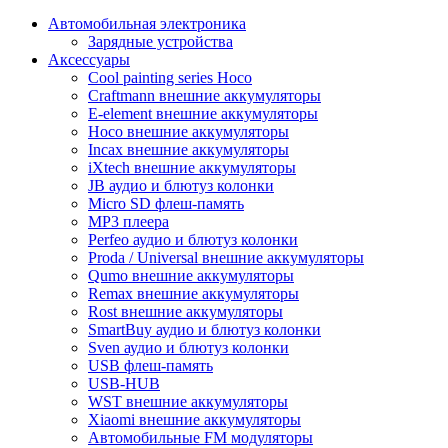
Автомобильная электроника
Зарядные устройства
Аксессуары
Cool painting series Hoco
Craftmann внешние аккумуляторы
E-element внешние аккумуляторы
Hoco внешние аккумуляторы
Incax внешние аккумуляторы
iXtech внешние аккумуляторы
JB аудио и блютуз колонки
Micro SD флеш-память
MP3 плеера
Perfeo аудио и блютуз колонки
Proda / Universal внешние аккумуляторы
Qumo внешние аккумуляторы
Remax внешние аккумуляторы
Rost внешние аккумуляторы
SmartBuy аудио и блютуз колонки
Sven аудио и блютуз колонки
USB флеш-память
USB-HUB
WST внешние аккумуляторы
Xiaomi внешние аккумуляторы
Автомобильные FM модуляторы