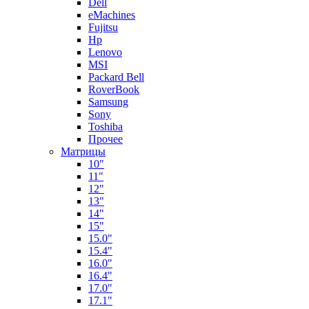
Dell
eMachines
Fujitsu
Hp
Lenovo
MSI
Packard Bell
RoverBook
Samsung
Sony
Toshiba
Прочее
Матрицы
10"
11"
12"
13"
14"
15"
15.0"
15.4"
16.0"
16.4"
17.0"
17.1"