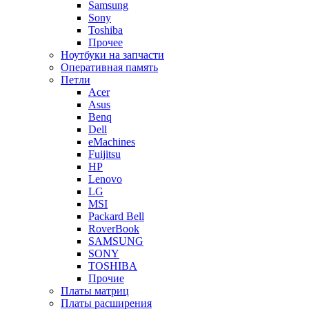
Samsung
Sony
Toshiba
Прочее
Ноутбуки на запчасти
Оперативная память
Петли
Acer
Asus
Benq
Dell
eMachines
Fuijitsu
HP
Lenovo
LG
MSI
Packard Bell
RoverBook
SAMSUNG
SONY
TOSHIBA
Прочие
Платы матриц
Платы расширения