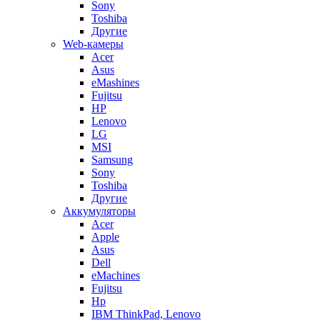
Sony
Toshiba
Другие
Web-камеры
Acer
Asus
eMashines
Fujitsu
HP
Lenovo
LG
MSI
Samsung
Sony
Toshiba
Другие
Аккумуляторы
Acer
Apple
Asus
Dell
eMachines
Fujitsu
Hp
IBM ThinkPad, Lenovo