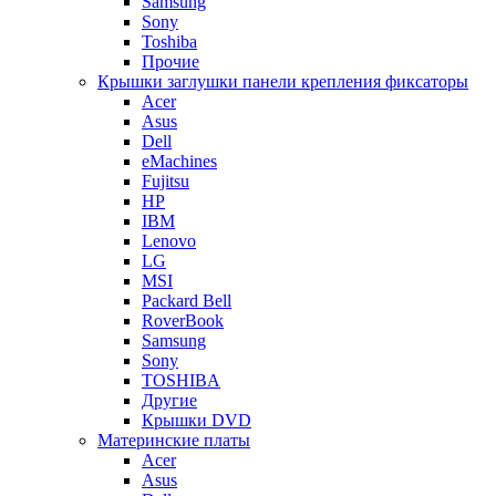
Samsung
Sony
Toshiba
Прочие
Крышки заглушки панели крепления фиксаторы
Acer
Asus
Dell
eMachines
Fujitsu
HP
IBM
Lenovo
LG
MSI
Packard Bell
RoverBook
Samsung
Sony
TOSHIBA
Другие
Крышки DVD
Материнские платы
Acer
Asus