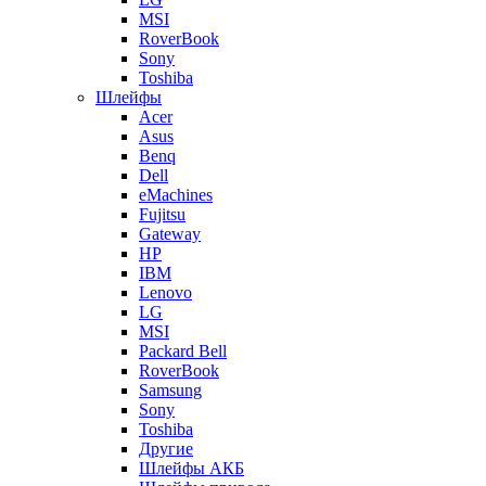
MSI
RoverBook
Sony
Toshiba
Шлейфы
Acer
Asus
Benq
Dell
eMachines
Fujitsu
Gateway
HP
IBM
Lenovo
LG
MSI
Packard Bell
RoverBook
Samsung
Sony
Toshiba
Другие
Шлейфы АКБ