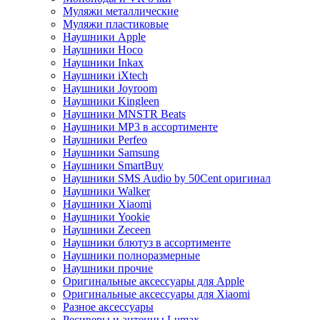
Муляжи металлические
Муляжи пластиковые
Наушники Apple
Наушники Hoco
Наушники Inkax
Наушники iXtech
Наушники Joyroom
Наушники Kingleen
Наушники MNSTR Beats
Наушники MP3 в ассортименте
Наушники Perfeo
Наушники Samsung
Наушники SmartBuy
Наушники SMS Audio by 50Cent оригинал
Наушники Walker
Наушники Xiaomi
Наушники Yookie
Наушники Zeceen
Наушники блютуз в ассортименте
Наушники полноразмерные
Наушники прочие
Оригинальные аксессуары для Apple
Оригинальные аксессуары для Xiaomi
Разное аксессуары
Ресиверы и антенны Lumax