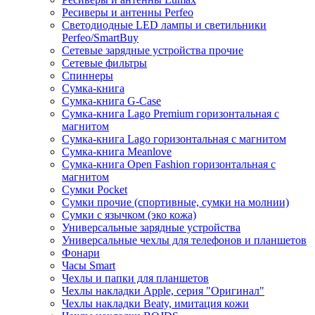
Ресиверы и антенны Perfeo
Светодиодные LED лампы и светильники
Perfeo/SmartBuy
Сетевые зарядные устройства прочие
Сетевые фильтры
Спиннеры
Сумка-книга
Сумка-книга G-Case
Сумка-книга Lago Premium горизонтальная с
магнитом
Сумка-книга Lago горизонтальная с магнитом
Сумка-книга Meanlove
Сумка-книга Open Fashion горизонтальная с
магнитом
Сумки Pocket
Сумки прочие (спортивные, сумки на молнии)
Сумки с язычком (эко кожа)
Универсальные зарядные устройства
Универсальные чехлы для телефонов и планшетов
Фонари
Часы Smart
Чехлы и папки для планшетов
Чехлы накладки Apple, серия "Оригинал"
Чехлы накладки Beaty, имитация кожи