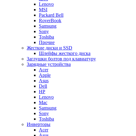
Lenovo
MSI
Packard Bell
RoverBook
Samsung
Sony
Toshiba
Прочие
Жесткие диски и SSD
Шлейфы жесткого диска
Заглушки болтов под клавиатуру
Зарядные устройства
Acer
Apple
Asus
Dell
HP
Lenovo
Mac
Samsung
Sony
Toshiba
Инверторы
Acer
Asus