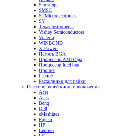
Samsung
SMSC
STMicroelectronics
SY
Texas Instruments
Vishay Semiconductors
Volterra
WINBOND
X-Powers
Память BGA
Процессор AMD bga
Процессор Intel bga
Прочие
Разное
Расходники для пайки
Шасси верхней кнопки включения
Acer
Asus
Benq
Dell
eMashines
Fujitsu
HP
Lenovo
LG