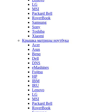
LG
MSI
Packard Bell
RoverBook
Samsung
Sony
Toshiba
Xiaomi
Крышка матрицы ноутбука
Acer
Asus
Benq
Dell
DNS
eMashines
Fujitsu
HP
IBM
IRU
Lenovo
LG
MSI
Packard Bell
RoverBook