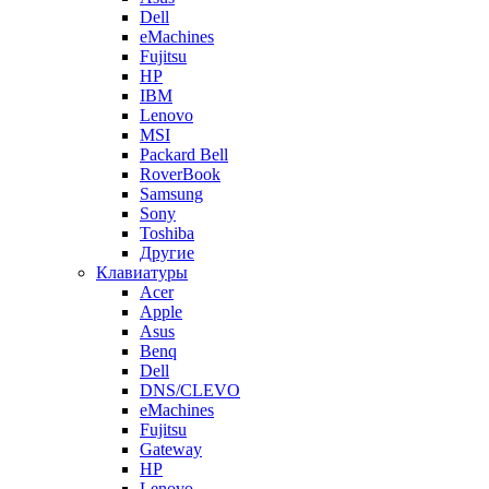
Dell
eMachines
Fujitsu
HP
IBM
Lenovo
MSI
Packard Bell
RoverBook
Samsung
Sony
Toshiba
Другие
Клавиатуры
Acer
Apple
Asus
Benq
Dell
DNS/CLEVO
eMachines
Fujitsu
Gateway
HP
Lenovo