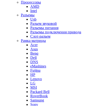
Процессоры
AMD
Intel
Разъемы
Usb
Разъем звуковой
Разъемы питания
Разъемы подключения привода
Слот-разъем
Рамка матрицы
Acer
Asus
Benq
Dell
DNS
eMashines
Fujitsu
HP
Lenovo
LG
MSI
Packard Bell
RoverBook
Samsung
Sony