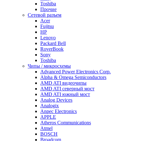
Toshiba
Прочие
Сетевой разъем
Acer
Fujitsu
HP
Lenovo
Packard Bell
RoverBook
Sony
Toshiba
Чипы / микросхемы
Advanced Power Electronics Corp.
Alpha & Omega Semiconductors
AMD ATI видеочипы
AMD ATI северный мост
AMD ATI южный мост
Analog Devices
Analogix
Anpec Electronics
APPLE
Atheros Communications
Atmel
BOSCH
Broadcom