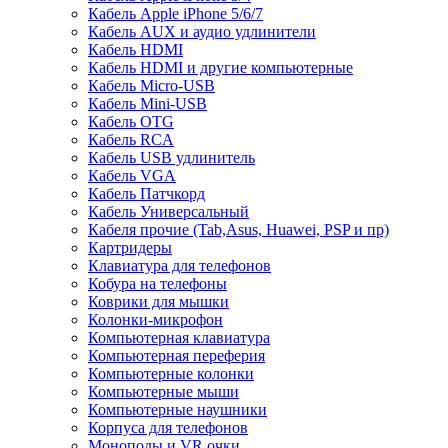
Кабель Apple iPhone 5/6/7
Кабель AUX и аудио удлинители
Кабель HDMI
Кабель HDMI и другие компьютерные
Кабель Micro-USB
Кабель Mini-USB
Кабель OTG
Кабель RCA
Кабель USB удлинитель
Кабель VGA
Кабель Патчкорд
Кабель Универсальный
Кабеля прочие (Tab,Asus, Huawei, PSP и пр)
Картридеры
Клавиатура для телефонов
Кобура на телефоны
Коврики для мышки
Колонки-микрофон
Компьютерная клавиатура
Компьютерная переферия
Компьютерные колонки
Компьютерные мыши
Компьютерные наушники
Корпуса для телефонов
Моноподы и VR очки