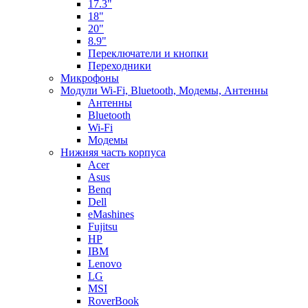
17.3"
18"
20"
8.9"
Переключатели и кнопки
Переходники
Микрофоны
Модули Wi-Fi, Bluetooth, Модемы, Антенны
Aнтенны
Bluetooth
Wi-Fi
Модемы
Нижняя часть корпуса
Acer
Asus
Benq
Dell
eMashines
Fujitsu
HP
IBM
Lenovo
LG
MSI
RoverBook