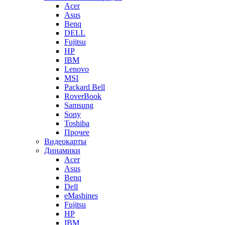
Acer
Asus
Benq
DELL
Fujitsu
HP
IBM
Lenovo
MSI
Packard Bell
RoverBook
Samsung
Sony
Toshiba
Прочее
Видеокарты
Динамики
Acer
Asus
Benq
Dell
eMashines
Fujitsu
HP
IBM