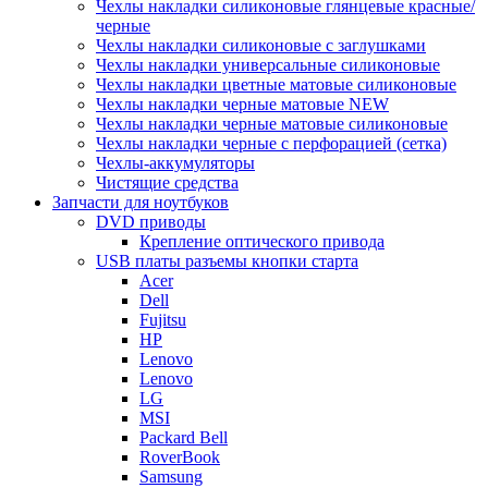
Чехлы накладки силиконовые глянцевые красные/
черные
Чехлы накладки силиконовые с заглушками
Чехлы накладки универсальные силиконовые
Чехлы накладки цветные матовые силиконовые
Чехлы накладки черные матовые NEW
Чехлы накладки черные матовые силиконовые
Чехлы накладки черные с перфорацией (сетка)
Чехлы-аккумуляторы
Чистящие средства
Запчасти для ноутбуков
DVD приводы
Крепление оптического привода
USB платы разъемы кнопки старта
Acer
Dell
Fujitsu
HP
Lenovo
Lenovo
LG
MSI
Packard Bell
RoverBook
Samsung