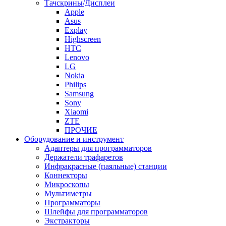
Тачскрины/Дисплеи
Apple
Asus
Explay
Highscreen
HTC
Lenovo
LG
Nokia
Philips
Samsung
Sony
Xiaomi
ZTE
ПРОЧИЕ
Оборудование и инструмент
Адаптеры для программаторов
Держатели трафаретов
Инфракрасные (паяльные) станции
Коннекторы
Микроскопы
Мультиметры
Программаторы
Шлейфы для программаторов
Экстракторы