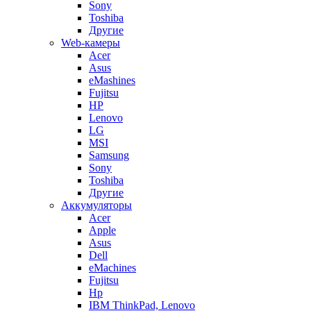
Sony
Toshiba
Другие
Web-камеры
Acer
Asus
eMashines
Fujitsu
HP
Lenovo
LG
MSI
Samsung
Sony
Toshiba
Другие
Аккумуляторы
Acer
Apple
Asus
Dell
eMachines
Fujitsu
Hp
IBM ThinkPad, Lenovo