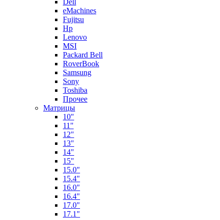
Dell
eMachines
Fujitsu
Hp
Lenovo
MSI
Packard Bell
RoverBook
Samsung
Sony
Toshiba
Прочее
Матрицы
10"
11"
12"
13"
14"
15"
15.0"
15.4"
16.0"
16.4"
17.0"
17.1"