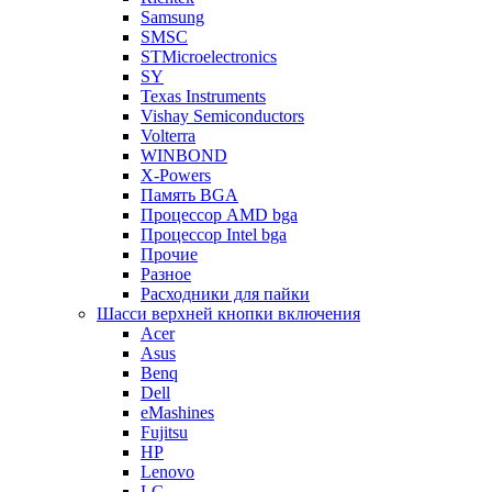
Samsung
SMSC
STMicroelectronics
SY
Texas Instruments
Vishay Semiconductors
Volterra
WINBOND
X-Powers
Память BGA
Процессор AMD bga
Процессор Intel bga
Прочие
Разное
Расходники для пайки
Шасси верхней кнопки включения
Acer
Asus
Benq
Dell
eMashines
Fujitsu
HP
Lenovo
LG