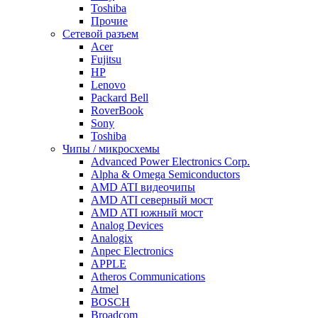
Toshiba
Прочие
Сетевой разъем
Acer
Fujitsu
HP
Lenovo
Packard Bell
RoverBook
Sony
Toshiba
Чипы / микросхемы
Advanced Power Electronics Corp.
Alpha & Omega Semiconductors
AMD ATI видеочипы
AMD ATI северный мост
AMD ATI южный мост
Analog Devices
Analogix
Anpec Electronics
APPLE
Atheros Communications
Atmel
BOSCH
Broadcom