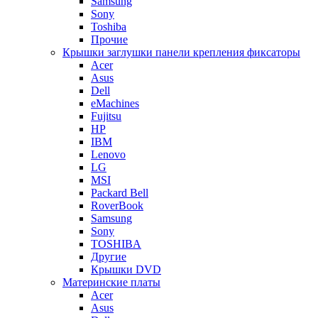
Samsung
Sony
Toshiba
Прочие
Крышки заглушки панели крепления фиксаторы
Acer
Asus
Dell
eMachines
Fujitsu
HP
IBM
Lenovo
LG
MSI
Packard Bell
RoverBook
Samsung
Sony
TOSHIBA
Другие
Крышки DVD
Материнские платы
Acer
Asus