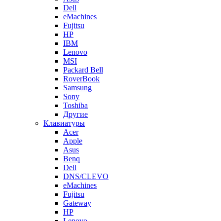
Dell
eMachines
Fujitsu
HP
IBM
Lenovo
MSI
Packard Bell
RoverBook
Samsung
Sony
Toshiba
Другие
Клавиатуры
Acer
Apple
Asus
Benq
Dell
DNS/CLEVO
eMachines
Fujitsu
Gateway
HP
Lenovo