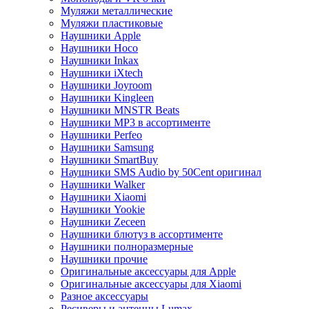
Муляжи металлические
Муляжи пластиковые
Наушники Apple
Наушники Hoco
Наушники Inkax
Наушники iXtech
Наушники Joyroom
Наушники Kingleen
Наушники MNSTR Beats
Наушники MP3 в ассортименте
Наушники Perfeo
Наушники Samsung
Наушники SmartBuy
Наушники SMS Audio by 50Cent оригинал
Наушники Walker
Наушники Xiaomi
Наушники Yookie
Наушники Zeceen
Наушники блютуз в ассортименте
Наушники полноразмерные
Наушники прочие
Оригинальные аксессуары для Apple
Оригинальные аксессуары для Xiaomi
Разное аксессуары
Ресиверы и антенны Lumax