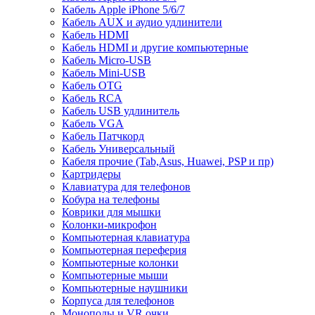
Кабель Apple iPhone 5/6/7
Кабель AUX и аудио удлинители
Кабель HDMI
Кабель HDMI и другие компьютерные
Кабель Micro-USB
Кабель Mini-USB
Кабель OTG
Кабель RCA
Кабель USB удлинитель
Кабель VGA
Кабель Патчкорд
Кабель Универсальный
Кабеля прочие (Tab,Asus, Huawei, PSP и пр)
Картридеры
Клавиатура для телефонов
Кобура на телефоны
Коврики для мышки
Колонки-микрофон
Компьютерная клавиатура
Компьютерная переферия
Компьютерные колонки
Компьютерные мыши
Компьютерные наушники
Корпуса для телефонов
Моноподы и VR очки