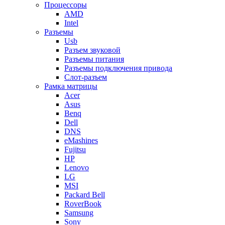
Процессоры
AMD
Intel
Разъемы
Usb
Разъем звуковой
Разъемы питания
Разъемы подключения привода
Слот-разъем
Рамка матрицы
Acer
Asus
Benq
Dell
DNS
eMashines
Fujitsu
HP
Lenovo
LG
MSI
Packard Bell
RoverBook
Samsung
Sony