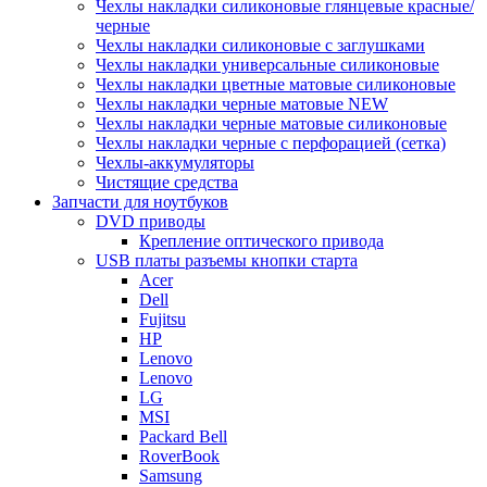
Чехлы накладки силиконовые глянцевые красные/
черные
Чехлы накладки силиконовые с заглушками
Чехлы накладки универсальные силиконовые
Чехлы накладки цветные матовые силиконовые
Чехлы накладки черные матовые NEW
Чехлы накладки черные матовые силиконовые
Чехлы накладки черные с перфорацией (сетка)
Чехлы-аккумуляторы
Чистящие средства
Запчасти для ноутбуков
DVD приводы
Крепление оптического привода
USB платы разъемы кнопки старта
Acer
Dell
Fujitsu
HP
Lenovo
Lenovo
LG
MSI
Packard Bell
RoverBook
Samsung