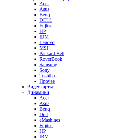
Acer
Asus
Benq
DELL
Fujitsu
HP
IBM
Lenovo
MSI
Packard Bell
RoverBook
Samsung
Sony
Toshiba
Прочее
Видеокарты
Динамики
Acer
Asus
Benq
Dell
eMashines
Fujitsu
HP
IBM