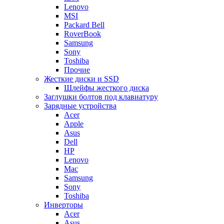
Lenovo
MSI
Packard Bell
RoverBook
Samsung
Sony
Toshiba
Прочие
Жесткие диски и SSD
Шлейфы жесткого диска
Заглушки болтов под клавиатуру
Зарядные устройства
Acer
Apple
Asus
Dell
HP
Lenovo
Mac
Samsung
Sony
Toshiba
Инверторы
Acer
Asus