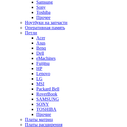
Samsung
Sony
Toshiba
Прочее
Ноутбуки на запчасти
Оперативная память
Петли
Acer
Asus
Benq
Dell
eMachines
Fuijitsu
HP
Lenovo
LG
MSI
Packard Bell
RoverBook
SAMSUNG
SONY
TOSHIBA
Прочие
Платы матриц
Платы расширения