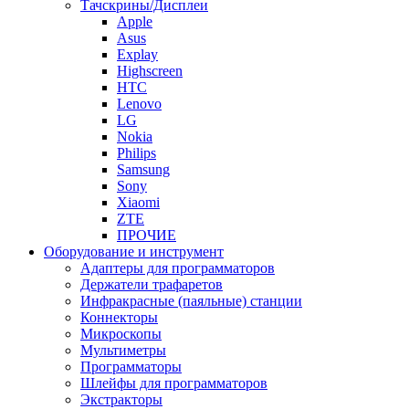
Тачскрины/Дисплеи
Apple
Asus
Explay
Highscreen
HTC
Lenovo
LG
Nokia
Philips
Samsung
Sony
Xiaomi
ZTE
ПРОЧИЕ
Оборудование и инструмент
Адаптеры для программаторов
Держатели трафаретов
Инфракрасные (паяльные) станции
Коннекторы
Микроскопы
Мультиметры
Программаторы
Шлейфы для программаторов
Экстракторы