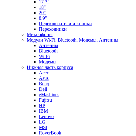
17.3"
18"
20"
8.9"
Переключатели и кнопки
Переходники
Микрофоны
Модули Wi-Fi, Bluetooth, Модемы, Антенны
Aнтенны
Bluetooth
Wi-Fi
Модемы
Нижняя часть корпуса
Acer
Asus
Benq
Dell
eMashines
Fujitsu
HP
IBM
Lenovo
LG
MSI
RoverBook