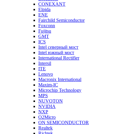
CONEXANT
Elpida
ENE
Fairchild Semiconductor
Foxconn
Fujitsu
GMT
ICS
Intel северный мост
Intel южный мост
International Rectifier
Intersil
ITE
Lenovo
Macronix International
Maxim-IC
Microchip Technology
MPS
NUVOTON
NVIDIA
NXP
O2Micro
ON SEMICONDUCTOR
Realtek
Richtek