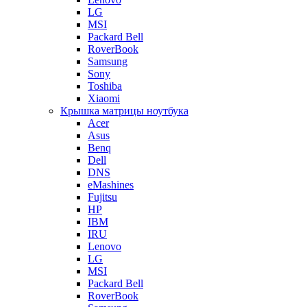
LG
MSI
Packard Bell
RoverBook
Samsung
Sony
Toshiba
Xiaomi
Крышка матрицы ноутбука
Acer
Asus
Benq
Dell
DNS
eMashines
Fujitsu
HP
IBM
IRU
Lenovo
LG
MSI
Packard Bell
RoverBook