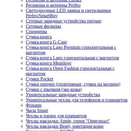
Ресиверы и антенны Perfeo
Светодиодные LED лампы и светильники
Perfeo/SmartBuy
Сетевые зарядные устройства прочие
Сетевые фильтры
Спиннеры
Сумка-книга
Сумка-книга G-Case
Сумка-книга Lago Premium горизонтальная с
магнитом
Сумка-книга Lago горизонтальная с магнитом
Сумка-книга Meanlove
Сумка-книга Open Fashion горизонтальная с
магнитом
Сумки Pocket
Сумки прочие (спортивные, сумки на молнии)
Сумки с язычком (эко кожа)
Универсальные зарядные устройства
Универсальные чехлы для телефонов и планшетов
Фонари
Часы Smart
Чехлы и папки для планшетов
Чехлы накладки Apple, серия "Оригинал"
Чехлы накладки Beaty, имитация кожи