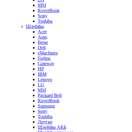
MSI
RoverBook
Sony
Toshiba
Шлейфы
Acer
Asus
Benq
Dell
eMachines
Fujitsu
Gateway
HP
IBM
Lenovo
LG
MSI
Packard Bell
RoverBook
Samsung
Sony
Toshiba
Другие
Шлейфы АКБ