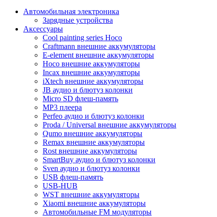
Автомобильная электроника
Зарядные устройства
Аксессуары
Cool painting series Hoco
Craftmann внешние аккумуляторы
E-element внешние аккумуляторы
Hoco внешние аккумуляторы
Incax внешние аккумуляторы
iXtech внешние аккумуляторы
JB аудио и блютуз колонки
Micro SD флеш-память
MP3 плеера
Perfeo аудио и блютуз колонки
Proda / Universal внешние аккумуляторы
Qumo внешние аккумуляторы
Remax внешние аккумуляторы
Rost внешние аккумуляторы
SmartBuy аудио и блютуз колонки
Sven аудио и блютуз колонки
USB флеш-память
USB-HUB
WST внешние аккумуляторы
Xiaomi внешние аккумуляторы
Автомобильные FM модуляторы