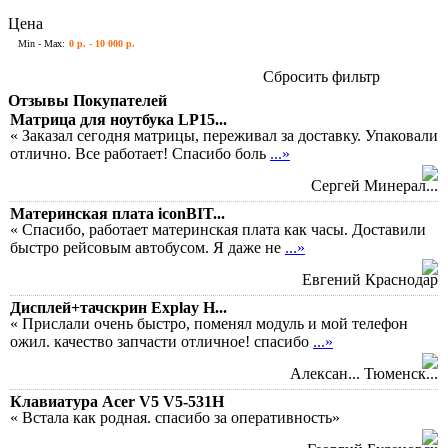
Цена
Min - Max:
0 р. - 10 000 р.
Сбросить фильтр
Отзывы Покупателей
Матрица для ноутбука LP15...
« Заказал сегодня матрицы, переживал за доставку. Упаковали
отлично. Все работает! Спасибо боль
...»
Сергей Минерал...
Материнская плата iconBIT...
« Спасибо, работает материнская плата как часы. Доставили
быстро рейсовым автобусом. Я даже не
...»
Евгений Краснодар
Дисплей+тачскрин Explay H...
« Прислали очень быстро, поменял модуль и мой телефон
ожил. качество запчасти отличное! спасибо
...»
Алексан... Тюменск...
Клавиатура Acer V5 V5-531H
« Встала как родная. спасибо за оперативность»