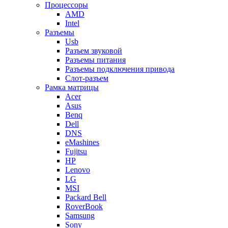
Процессоры
AMD
Intel
Разъемы
Usb
Разъем звуковой
Разъемы питания
Разъемы подключения привода
Слот-разъем
Рамка матрицы
Acer
Asus
Benq
Dell
DNS
eMashines
Fujitsu
HP
Lenovo
LG
MSI
Packard Bell
RoverBook
Samsung
Sony