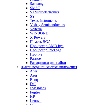
Samsung
SMSC
STMicroelectronics
SY
Texas Instruments
Vishay Semiconductors
Volterra
WINBOND
X-Powers
Память BGA
Процессор AMD bga
Процессор Intel bga
Прочие
Разное
Расходники для пайки
Шасси верхней кнопки включения
Acer
Asus
Benq
Dell
eMashines
Fujitsu
HP
Lenovo
LG