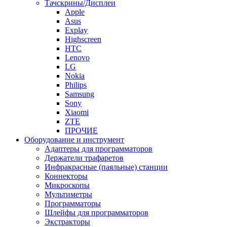
Тачскрины/Дисплеи
Apple
Asus
Explay
Highscreen
HTC
Lenovo
LG
Nokia
Philips
Samsung
Sony
Xiaomi
ZTE
ПРОЧИЕ
Оборудование и инструмент
Адаптеры для программаторов
Держатели трафаретов
Инфракрасные (паяльные) станции
Коннекторы
Микроскопы
Мультиметры
Программаторы
Шлейфы для программаторов
Экстракторы