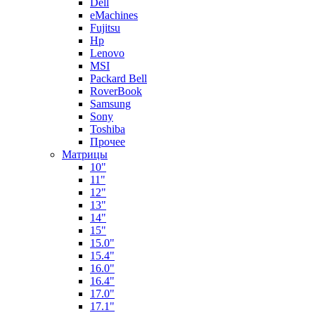
Dell
eMachines
Fujitsu
Hp
Lenovo
MSI
Packard Bell
RoverBook
Samsung
Sony
Toshiba
Прочее
Матрицы
10"
11"
12"
13"
14"
15"
15.0"
15.4"
16.0"
16.4"
17.0"
17.1"