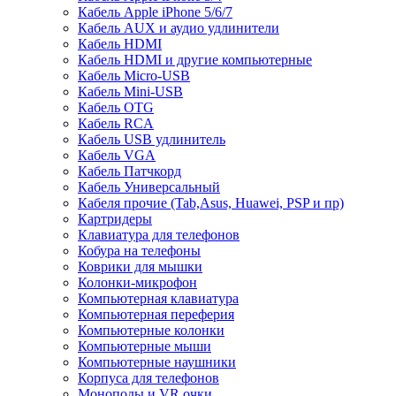
Кабель Apple iPhone 5/6/7
Кабель AUX и аудио удлинители
Кабель HDMI
Кабель HDMI и другие компьютерные
Кабель Micro-USB
Кабель Mini-USB
Кабель OTG
Кабель RCA
Кабель USB удлинитель
Кабель VGA
Кабель Патчкорд
Кабель Универсальный
Кабеля прочие (Tab,Asus, Huawei, PSP и пр)
Картридеры
Клавиатура для телефонов
Кобура на телефоны
Коврики для мышки
Колонки-микрофон
Компьютерная клавиатура
Компьютерная переферия
Компьютерные колонки
Компьютерные мыши
Компьютерные наушники
Корпуса для телефонов
Моноподы и VR очки