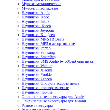
Муляжи металлические
Муляжи пластиковые
Наушники Apple
Наушники Hoco
Наушники Inkax
Наушники iXtech
Наушники Joyroom
Наушники Kingleen
Наушники MNSTR Beats
Наушники MP3 в ассортименте
Наушники Perfeo
Наушники Samsung
Наушники SmartBuy
Наушники SMS Audio by 50Cent оригинал
Наушники Walker
Наушники Xiaomi
Наушники Yookie
Наушники Zeceen
Наушники блютуз в ассортименте
Наушники полноразмерные
Наушники прочие
Оригинальные аксессуары для Apple
Оригинальные аксессуары для Xiaomi
Разное аксессуары
Ресиверы и антенны Lumax