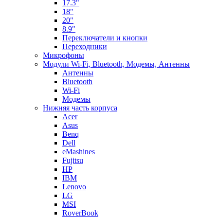
17.3"
18"
20"
8.9"
Переключатели и кнопки
Переходники
Микрофоны
Модули Wi-Fi, Bluetooth, Модемы, Антенны
Aнтенны
Bluetooth
Wi-Fi
Модемы
Нижняя часть корпуса
Acer
Asus
Benq
Dell
eMashines
Fujitsu
HP
IBM
Lenovo
LG
MSI
RoverBook