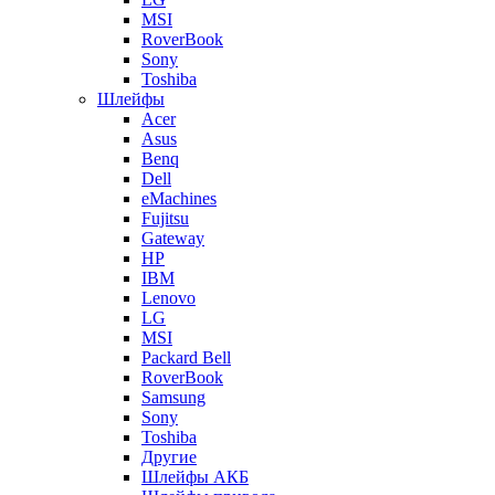
MSI
RoverBook
Sony
Toshiba
Шлейфы
Acer
Asus
Benq
Dell
eMachines
Fujitsu
Gateway
HP
IBM
Lenovo
LG
MSI
Packard Bell
RoverBook
Samsung
Sony
Toshiba
Другие
Шлейфы АКБ