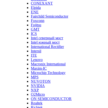
CONEXANT
Elpida
ENE
Fairchild Semiconductor
Foxconn
Fujitsu
GMT
ICS
Intel северный мост
Intel южный мост
International Rectifier
Intersil
ITE
Lenovo
Macronix International
Maxim-IC
Microchip Technology
MPS
NUVOTON
NVIDIA
NXP
O2Micro
ON SEMICONDUCTOR
Realtek
Richtek