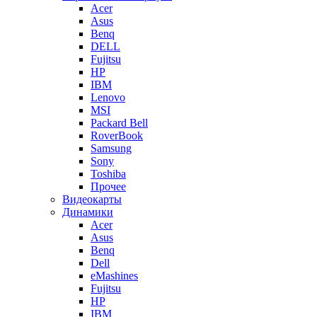
Acer
Asus
Benq
DELL
Fujitsu
HP
IBM
Lenovo
MSI
Packard Bell
RoverBook
Samsung
Sony
Toshiba
Прочее
Видеокарты
Динамики
Acer
Asus
Benq
Dell
eMashines
Fujitsu
HP
IBM