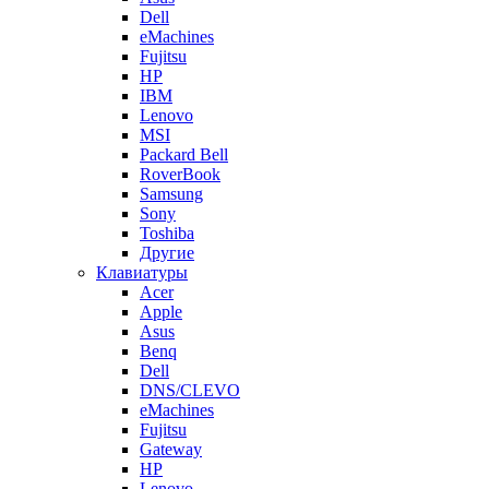
Dell
eMachines
Fujitsu
HP
IBM
Lenovo
MSI
Packard Bell
RoverBook
Samsung
Sony
Toshiba
Другие
Клавиатуры
Acer
Apple
Asus
Benq
Dell
DNS/CLEVO
eMachines
Fujitsu
Gateway
HP
Lenovo