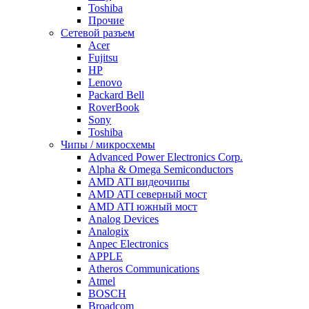
Toshiba
Прочие
Сетевой разъем
Acer
Fujitsu
HP
Lenovo
Packard Bell
RoverBook
Sony
Toshiba
Чипы / микросхемы
Advanced Power Electronics Corp.
Alpha & Omega Semiconductors
AMD ATI видеочипы
AMD ATI северный мост
AMD ATI южный мост
Analog Devices
Analogix
Anpec Electronics
APPLE
Atheros Communications
Atmel
BOSCH
Broadcom