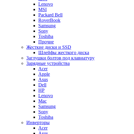
Lenovo
MSI
Packard Bell
RoverBook
Samsung
Sony
Toshiba
Прочие
Жесткие диски и SSD
Шлейфы жесткого диска
Заглушки болтов под клавиатуру
Зарядные устройства
Acer
Apple
Asus
Dell
HP
Lenovo
Mac
Samsung
Sony
Toshiba
Инверторы
Acer
Asus