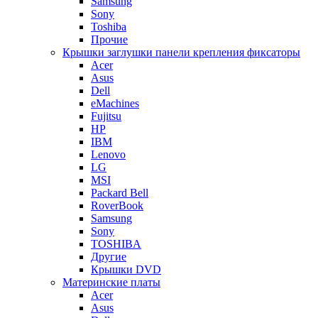
Samsung
Sony
Toshiba
Прочие
Крышки заглушки панели крепления фиксаторы
Acer
Asus
Dell
eMachines
Fujitsu
HP
IBM
Lenovo
LG
MSI
Packard Bell
RoverBook
Samsung
Sony
TOSHIBA
Другие
Крышки DVD
Материнские платы
Acer
Asus