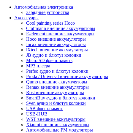
Автомобильная электроника
Зарядные устройства
Аксессуары
Cool painting series Hoco
Craftmann внешние аккумуляторы
E-element внешние аккумуляторы
Hoco внешние аккумуляторы
Incax внешние аккумуляторы
iXtech внешние аккумуляторы
JB аудио и блютуз колонки
Micro SD флеш-память
MP3 плеера
Perfeo аудио и блютуз колонки
Proda / Universal внешние аккумуляторы
Qumo внешние аккумуляторы
Remax внешние аккумуляторы
Rost внешние аккумуляторы
SmartBuy аудио и блютуз колонки
Sven аудио и блютуз колонки
USB флеш-память
USB-HUB
WST внешние аккумуляторы
Xiaomi внешние аккумуляторы
Автомобильные FM модуляторы