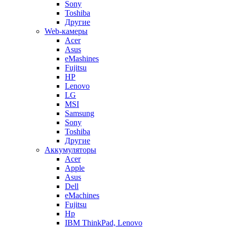
Sony
Toshiba
Другие
Web-камеры
Acer
Asus
eMashines
Fujitsu
HP
Lenovo
LG
MSI
Samsung
Sony
Toshiba
Другие
Аккумуляторы
Acer
Apple
Asus
Dell
eMachines
Fujitsu
Hp
IBM ThinkPad, Lenovo