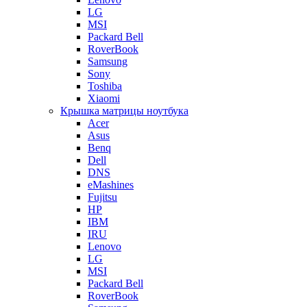
LG
MSI
Packard Bell
RoverBook
Samsung
Sony
Toshiba
Xiaomi
Крышка матрицы ноутбука
Acer
Asus
Benq
Dell
DNS
eMashines
Fujitsu
HP
IBM
IRU
Lenovo
LG
MSI
Packard Bell
RoverBook