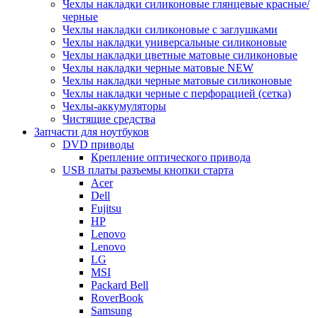
Чехлы накладки силиконовые глянцевые красные/
черные
Чехлы накладки силиконовые с заглушками
Чехлы накладки универсальные силиконовые
Чехлы накладки цветные матовые силиконовые
Чехлы накладки черные матовые NEW
Чехлы накладки черные матовые силиконовые
Чехлы накладки черные с перфорацией (сетка)
Чехлы-аккумуляторы
Чистящие средства
Запчасти для ноутбуков
DVD приводы
Крепление оптического привода
USB платы разъемы кнопки старта
Acer
Dell
Fujitsu
HP
Lenovo
Lenovo
LG
MSI
Packard Bell
RoverBook
Samsung