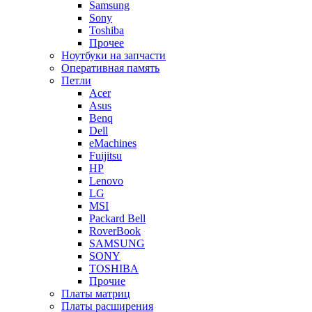
Samsung
Sony
Toshiba
Прочее
Ноутбуки на запчасти
Оперативная память
Петли
Acer
Asus
Benq
Dell
eMachines
Fuijitsu
HP
Lenovo
LG
MSI
Packard Bell
RoverBook
SAMSUNG
SONY
TOSHIBA
Прочие
Платы матриц
Платы расширения