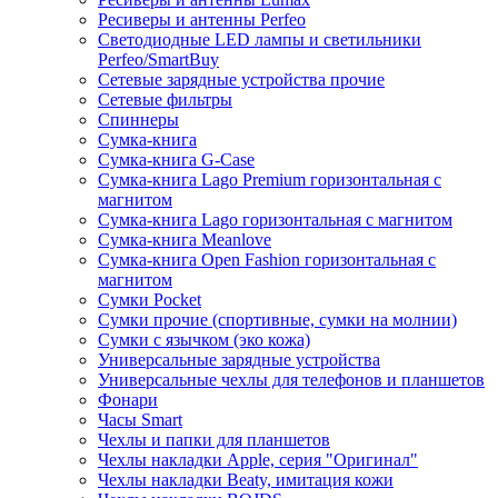
Ресиверы и антенны Perfeo
Светодиодные LED лампы и светильники
Perfeo/SmartBuy
Сетевые зарядные устройства прочие
Сетевые фильтры
Спиннеры
Сумка-книга
Сумка-книга G-Case
Сумка-книга Lago Premium горизонтальная с
магнитом
Сумка-книга Lago горизонтальная с магнитом
Сумка-книга Meanlove
Сумка-книга Open Fashion горизонтальная с
магнитом
Сумки Pocket
Сумки прочие (спортивные, сумки на молнии)
Сумки с язычком (эко кожа)
Универсальные зарядные устройства
Универсальные чехлы для телефонов и планшетов
Фонари
Часы Smart
Чехлы и папки для планшетов
Чехлы накладки Apple, серия "Оригинал"
Чехлы накладки Beaty, имитация кожи