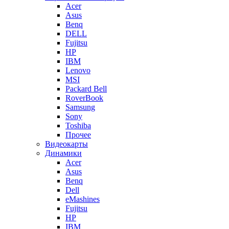
Acer
Asus
Benq
DELL
Fujitsu
HP
IBM
Lenovo
MSI
Packard Bell
RoverBook
Samsung
Sony
Toshiba
Прочее
Видеокарты
Динамики
Acer
Asus
Benq
Dell
eMashines
Fujitsu
HP
IBM