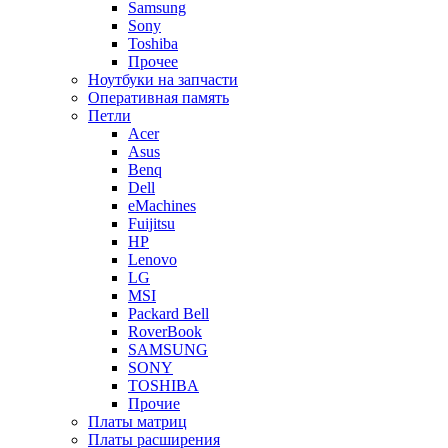
Samsung
Sony
Toshiba
Прочее
Ноутбуки на запчасти
Оперативная память
Петли
Acer
Asus
Benq
Dell
eMachines
Fuijitsu
HP
Lenovo
LG
MSI
Packard Bell
RoverBook
SAMSUNG
SONY
TOSHIBA
Прочие
Платы матриц
Платы расширения