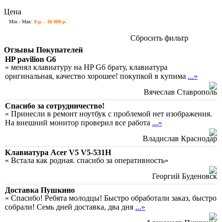
Цена
Min - Max:
0 р. - 10 000 р.
Сбросить фильтр
Отзывы Покупателей
HP pavilion G6
« менял клавиатуру на HP G6 брату, клавиатура
оригинальная, качество хорошее! покупкой в купима
...»
Вячеслав Ставрополь
Спасибо за сотрудничество!
« Принесли в ремонт ноутбук с проблемой нет изображения.
На внешний монитор проверил все работа
...»
Владислав Краснодар
Клавиатура Acer V5 V5-531H
« Встала как родная. спасибо за оперативность»
Георгий Буденовск
Доставка Пушкино
« Спасибо! Ребята молодцы! Быстро обработали заказ, быстро
собрали! Семь дней доставка, два дня
...»