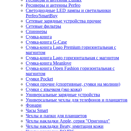
Ресиверы и антенны Perfeo
Светодиодные LED лампы и светильники
Perfeo/SmartBuy
Сетевые зарядные устройства прочие
Сетевые фильтры
Спиннеры
Сумка-книга
Сумка-книга G-Case
Сумка-книга Lago Premium горизонтальная с
магнитом
Сумка-книга Lago горизонтальная с магнитом
Сумка-книга Meanlove
Сумка-книга Open Fashion горизонтальная с
магнитом
Сумки Pocket
Сумки прочие (спортивные, сумки на молнии)
Сумки с язычком (эко кожа)
Универсальные зарядные устройства
Универсальные чехлы для телефонов и планшетов
Фонари
Часы Smart
Чехлы и папки для планшетов
Чехлы накладки Apple, серия "Оригинал"
Чехлы накладки Beaty, имитация кожи