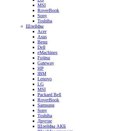
MSI
RoverBook
Sony
Toshiba
Шлейфы
Acer
Asus
Benq
Dell
eMachines
Fujitsu
Gateway
HP
IBM
Lenovo
LG
MSI
Packard Bell
RoverBook
Samsung
Sony
Toshiba
Другие
Шлейфы АКБ