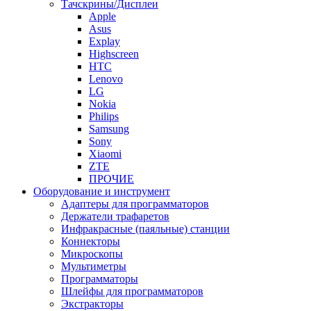
Тачскрины/Дисплеи
Apple
Asus
Explay
Highscreen
HTC
Lenovo
LG
Nokia
Philips
Samsung
Sony
Xiaomi
ZTE
ПРОЧИЕ
Оборудование и инструмент
Адаптеры для программаторов
Держатели трафаретов
Инфракрасные (паяльные) станции
Коннекторы
Микроскопы
Мультиметры
Программаторы
Шлейфы для программаторов
Экстракторы