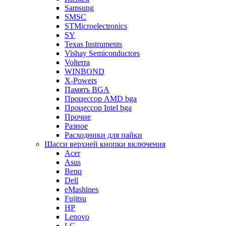
Samsung
SMSC
STMicroelectronics
SY
Texas Instruments
Vishay Semiconductors
Volterra
WINBOND
X-Powers
Память BGA
Процессор AMD bga
Процессор Intel bga
Прочие
Разное
Расходники для пайки
Шасси верхней кнопки включения
Acer
Asus
Benq
Dell
eMashines
Fujitsu
HP
Lenovo
LG