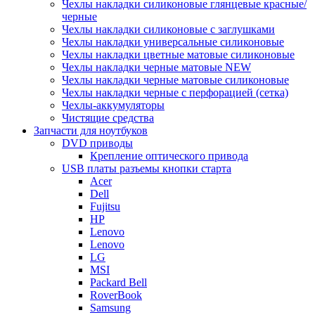
Чехлы накладки силиконовые глянцевые красные/
черные
Чехлы накладки силиконовые с заглушками
Чехлы накладки универсальные силиконовые
Чехлы накладки цветные матовые силиконовые
Чехлы накладки черные матовые NEW
Чехлы накладки черные матовые силиконовые
Чехлы накладки черные с перфорацией (сетка)
Чехлы-аккумуляторы
Чистящие средства
Запчасти для ноутбуков
DVD приводы
Крепление оптического привода
USB платы разъемы кнопки старта
Acer
Dell
Fujitsu
HP
Lenovo
Lenovo
LG
MSI
Packard Bell
RoverBook
Samsung