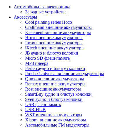
Автомобильная электроника
Зарядные устройства
Аксессуары
Cool painting series Hoco
Craftmann внешние аккумуляторы
E-element внешние аккумуляторы
Hoco внешние аккумуляторы
Incax внешние аккумуляторы
iXtech внешние аккумуляторы
JB аудио и блютуз колонки
Micro SD флеш-память
MP3 плеера
Perfeo аудио и блютуз колонки
Proda / Universal внешние аккумуляторы
Qumo внешние аккумуляторы
Remax внешние аккумуляторы
Rost внешние аккумуляторы
SmartBuy аудио и блютуз колонки
Sven аудио и блютуз колонки
USB флеш-память
USB-HUB
WST внешние аккумуляторы
Xiaomi внешние аккумуляторы
Автомобильные FM модуляторы