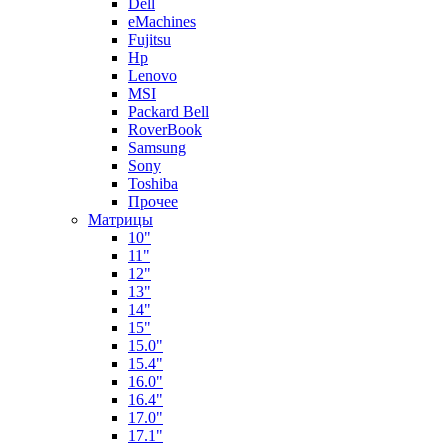
Dell
eMachines
Fujitsu
Hp
Lenovo
MSI
Packard Bell
RoverBook
Samsung
Sony
Toshiba
Прочее
Матрицы
10"
11"
12"
13"
14"
15"
15.0"
15.4"
16.0"
16.4"
17.0"
17.1"