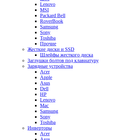
Lenovo
MSI
Packard Bell
RoverBook
Samsung
Sony
Toshiba
Прочие
Жесткие диски и SSD
Шлейфы жесткого диска
Заглушки болтов под клавиатуру
Зарядные устройства
Acer
Apple
Asus
Dell
HP
Lenovo
Mac
Samsung
Sony
Toshiba
Инверторы
Acer
Asus