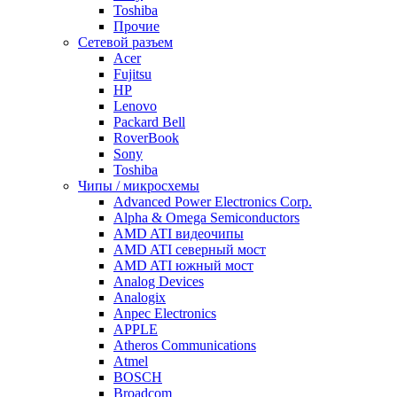
Toshiba
Прочие
Сетевой разъем
Acer
Fujitsu
HP
Lenovo
Packard Bell
RoverBook
Sony
Toshiba
Чипы / микросхемы
Advanced Power Electronics Corp.
Alpha & Omega Semiconductors
AMD ATI видеочипы
AMD ATI северный мост
AMD ATI южный мост
Analog Devices
Analogix
Anpec Electronics
APPLE
Atheros Communications
Atmel
BOSCH
Broadcom