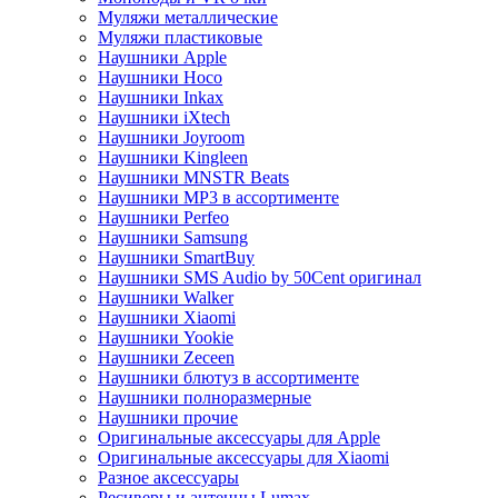
Муляжи металлические
Муляжи пластиковые
Наушники Apple
Наушники Hoco
Наушники Inkax
Наушники iXtech
Наушники Joyroom
Наушники Kingleen
Наушники MNSTR Beats
Наушники MP3 в ассортименте
Наушники Perfeo
Наушники Samsung
Наушники SmartBuy
Наушники SMS Audio by 50Cent оригинал
Наушники Walker
Наушники Xiaomi
Наушники Yookie
Наушники Zeceen
Наушники блютуз в ассортименте
Наушники полноразмерные
Наушники прочие
Оригинальные аксессуары для Apple
Оригинальные аксессуары для Xiaomi
Разное аксессуары
Ресиверы и антенны Lumax