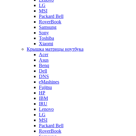
LG
MSI
Packard Bell
RoverBook
Samsung
Sony
Toshiba
Xiaomi
Крышка матрицы ноутбука
Acer
Asus
Benq
Dell
DNS
eMashines
Fujitsu
HP
IBM
IRU
Lenovo
LG
MSI
Packard Bell
RoverBook