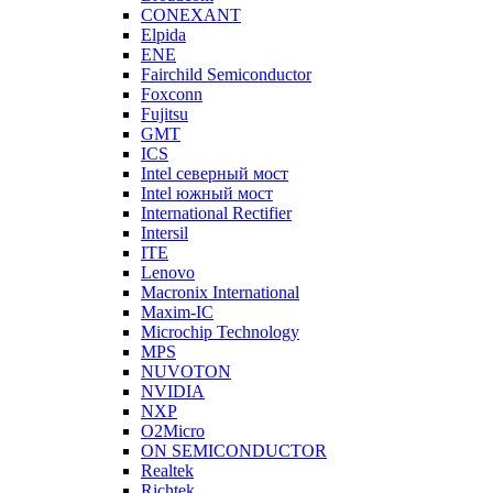
CONEXANT
Elpida
ENE
Fairchild Semiconductor
Foxconn
Fujitsu
GMT
ICS
Intel северный мост
Intel южный мост
International Rectifier
Intersil
ITE
Lenovo
Macronix International
Maxim-IC
Microchip Technology
MPS
NUVOTON
NVIDIA
NXP
O2Micro
ON SEMICONDUCTOR
Realtek
Richtek