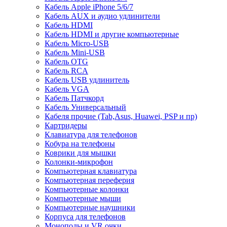
Кабель Apple iPhone 5/6/7
Кабель AUX и аудио удлинители
Кабель HDMI
Кабель HDMI и другие компьютерные
Кабель Micro-USB
Кабель Mini-USB
Кабель OTG
Кабель RCA
Кабель USB удлинитель
Кабель VGA
Кабель Патчкорд
Кабель Универсальный
Кабеля прочие (Tab,Asus, Huawei, PSP и пр)
Картридеры
Клавиатура для телефонов
Кобура на телефоны
Коврики для мышки
Колонки-микрофон
Компьютерная клавиатура
Компьютерная переферия
Компьютерные колонки
Компьютерные мыши
Компьютерные наушники
Корпуса для телефонов
Моноподы и VR очки