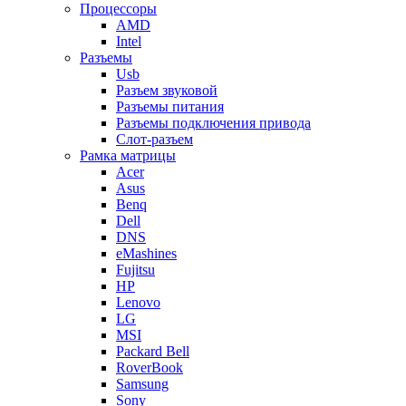
Процессоры
AMD
Intel
Разъемы
Usb
Разъем звуковой
Разъемы питания
Разъемы подключения привода
Слот-разъем
Рамка матрицы
Acer
Asus
Benq
Dell
DNS
eMashines
Fujitsu
HP
Lenovo
LG
MSI
Packard Bell
RoverBook
Samsung
Sony