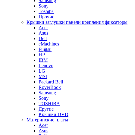
Samsung
Sony
Toshiba
Прочие
Крышки заглушки панели крепления фиксаторы
Acer
Asus
Dell
eMachines
Fujitsu
HP
IBM
Lenovo
LG
MSI
Packard Bell
RoverBook
Samsung
Sony
TOSHIBA
Другие
Крышки DVD
Материнские платы
Acer
Asus