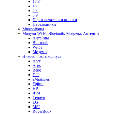
17.3"
18"
20"
8.9"
Переключатели и кнопки
Переходники
Микрофоны
Модули Wi-Fi, Bluetooth, Модемы, Антенны
Aнтенны
Bluetooth
Wi-Fi
Модемы
Нижняя часть корпуса
Acer
Asus
Benq
Dell
eMashines
Fujitsu
HP
IBM
Lenovo
LG
MSI
RoverBook