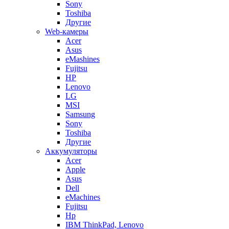
Sony
Toshiba
Другие
Web-камеры
Acer
Asus
eMashines
Fujitsu
HP
Lenovo
LG
MSI
Samsung
Sony
Toshiba
Другие
Аккумуляторы
Acer
Apple
Asus
Dell
eMachines
Fujitsu
Hp
IBM ThinkPad, Lenovo