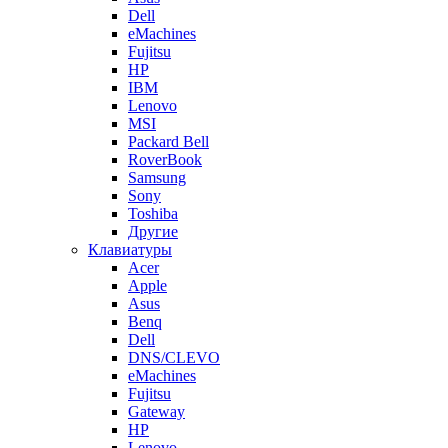
Dell
eMachines
Fujitsu
HP
IBM
Lenovo
MSI
Packard Bell
RoverBook
Samsung
Sony
Toshiba
Другие
Клавиатуры
Acer
Apple
Asus
Benq
Dell
DNS/CLEVO
eMachines
Fujitsu
Gateway
HP
Lenovo