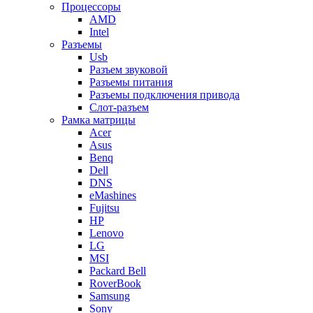
Процессоры
AMD
Intel
Разъемы
Usb
Разъем звуковой
Разъемы питания
Разъемы подключения привода
Слот-разъем
Рамка матрицы
Acer
Asus
Benq
Dell
DNS
eMashines
Fujitsu
HP
Lenovo
LG
MSI
Packard Bell
RoverBook
Samsung
Sony