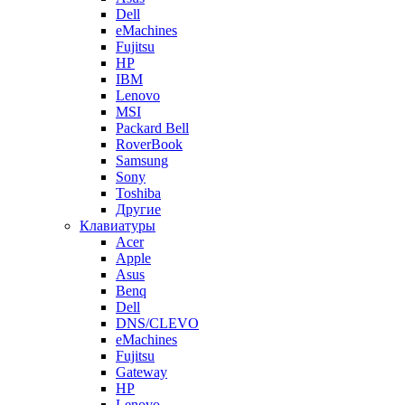
Dell
eMachines
Fujitsu
HP
IBM
Lenovo
MSI
Packard Bell
RoverBook
Samsung
Sony
Toshiba
Другие
Клавиатуры
Acer
Apple
Asus
Benq
Dell
DNS/CLEVO
eMachines
Fujitsu
Gateway
HP
Lenovo