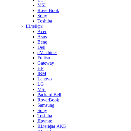
MSI
RoverBook
Sony
Toshiba
Шлейфы
Acer
Asus
Benq
Dell
eMachines
Fujitsu
Gateway
HP
IBM
Lenovo
LG
MSI
Packard Bell
RoverBook
Samsung
Sony
Toshiba
Другие
Шлейфы АКБ