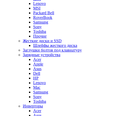
Lenovo
MSI
Packard Bell
RoverBook
Samsung
Sony
Toshiba
Прочие
Жесткие диски и SSD
Шлейфы жесткого диска
Заглушки болтов под клавиатуру
Зарядные устройства
Acer
Apple
Asus
Dell
HP
Lenovo
Mac
Samsung
Sony
Toshiba
Инверторы
Acer
Asus