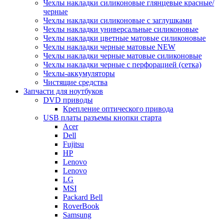
Чехлы накладки силиконовые глянцевые красные/
черные
Чехлы накладки силиконовые с заглушками
Чехлы накладки универсальные силиконовые
Чехлы накладки цветные матовые силиконовые
Чехлы накладки черные матовые NEW
Чехлы накладки черные матовые силиконовые
Чехлы накладки черные с перфорацией (сетка)
Чехлы-аккумуляторы
Чистящие средства
Запчасти для ноутбуков
DVD приводы
Крепление оптического привода
USB платы разъемы кнопки старта
Acer
Dell
Fujitsu
HP
Lenovo
Lenovo
LG
MSI
Packard Bell
RoverBook
Samsung