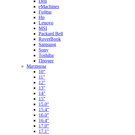
Dell
eMachines
Fujitsu
Hp
Lenovo
MSI
Packard Bell
RoverBook
Samsung
Sony
Toshiba
Прочее
Матрицы
10"
11"
12"
13"
14"
15"
15.0"
15.4"
16.0"
16.4"
17.0"
17.1"