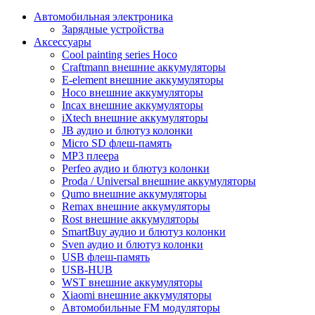
Автомобильная электроника
Зарядные устройства
Аксессуары
Cool painting series Hoco
Craftmann внешние аккумуляторы
E-element внешние аккумуляторы
Hoco внешние аккумуляторы
Incax внешние аккумуляторы
iXtech внешние аккумуляторы
JB аудио и блютуз колонки
Micro SD флеш-память
MP3 плеера
Perfeo аудио и блютуз колонки
Proda / Universal внешние аккумуляторы
Qumo внешние аккумуляторы
Remax внешние аккумуляторы
Rost внешние аккумуляторы
SmartBuy аудио и блютуз колонки
Sven аудио и блютуз колонки
USB флеш-память
USB-HUB
WST внешние аккумуляторы
Xiaomi внешние аккумуляторы
Автомобильные FM модуляторы