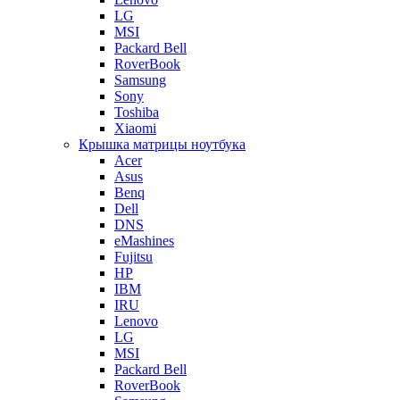
LG
MSI
Packard Bell
RoverBook
Samsung
Sony
Toshiba
Xiaomi
Крышка матрицы ноутбука
Acer
Asus
Benq
Dell
DNS
eMashines
Fujitsu
HP
IBM
IRU
Lenovo
LG
MSI
Packard Bell
RoverBook