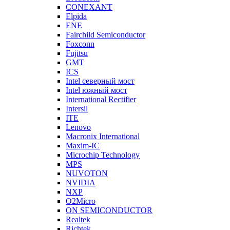
CONEXANT
Elpida
ENE
Fairchild Semiconductor
Foxconn
Fujitsu
GMT
ICS
Intel северный мост
Intel южный мост
International Rectifier
Intersil
ITE
Lenovo
Macronix International
Maxim-IC
Microchip Technology
MPS
NUVOTON
NVIDIA
NXP
O2Micro
ON SEMICONDUCTOR
Realtek
Richtek