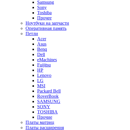
Samsung
Sony
Toshiba
Прочее
Ноутбуки на запчасти
Оперативная память
Петли
Acer
Asus
Benq
Dell
eMachines
Fuijitsu
HP
Lenovo
LG
MSI
Packard Bell
RoverBook
SAMSUNG
SONY
TOSHIBA
Прочие
Платы матриц
Платы расширения