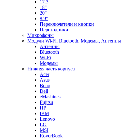
17.3"
18"
20"
8.9"
Переключатели и кнопки
Переходники
Микрофоны
Модули Wi-Fi, Bluetooth, Модемы, Антенны
Aнтенны
Bluetooth
Wi-Fi
Модемы
Нижняя часть корпуса
Acer
Asus
Benq
Dell
eMashines
Fujitsu
HP
IBM
Lenovo
LG
MSI
RoverBook