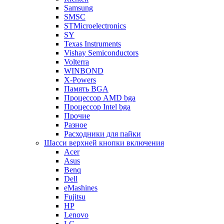
Samsung
SMSC
STMicroelectronics
SY
Texas Instruments
Vishay Semiconductors
Volterra
WINBOND
X-Powers
Память BGA
Процессор AMD bga
Процессор Intel bga
Прочие
Разное
Расходники для пайки
Шасси верхней кнопки включения
Acer
Asus
Benq
Dell
eMashines
Fujitsu
HP
Lenovo
LG