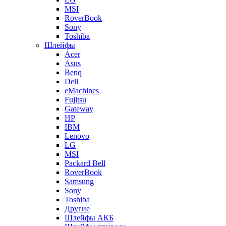
MSI
RoverBook
Sony
Toshiba
Шлейфы
Acer
Asus
Benq
Dell
eMachines
Fujitsu
Gateway
HP
IBM
Lenovo
LG
MSI
Packard Bell
RoverBook
Samsung
Sony
Toshiba
Другие
Шлейфы АКБ