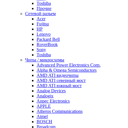
Toshiba
Прочие
Сетевой разъем
Acer
Fujitsu
HP
Lenovo
Packard Bell
RoverBook
Sony
Toshiba
Чипы / микросхемы
Advanced Power Electronics Corp.
Alpha & Omega Semiconductors
AMD ATI видеочипы
AMD ATI северный мост
AMD ATI южный мост
Analog Devices
Analogix
Anpec Electronics
APPLE
Atheros Communications
Atmel
BOSCH
Broadcom