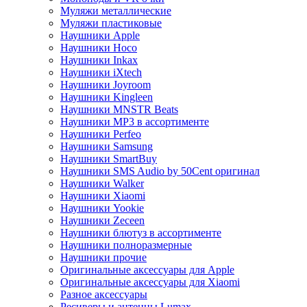
Муляжи металлические
Муляжи пластиковые
Наушники Apple
Наушники Hoco
Наушники Inkax
Наушники iXtech
Наушники Joyroom
Наушники Kingleen
Наушники MNSTR Beats
Наушники MP3 в ассортименте
Наушники Perfeo
Наушники Samsung
Наушники SmartBuy
Наушники SMS Audio by 50Cent оригинал
Наушники Walker
Наушники Xiaomi
Наушники Yookie
Наушники Zeceen
Наушники блютуз в ассортименте
Наушники полноразмерные
Наушники прочие
Оригинальные аксессуары для Apple
Оригинальные аксессуары для Xiaomi
Разное аксессуары
Ресиверы и антенны Lumax