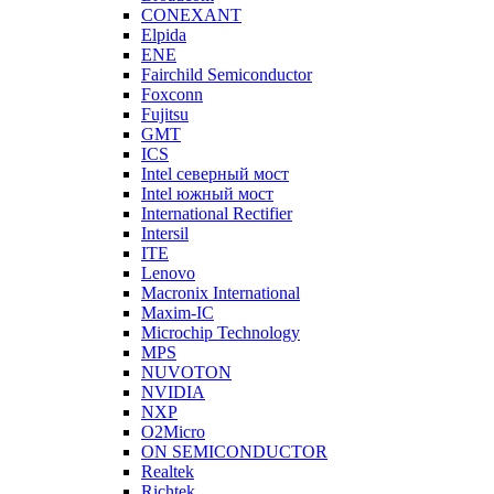
CONEXANT
Elpida
ENE
Fairchild Semiconductor
Foxconn
Fujitsu
GMT
ICS
Intel северный мост
Intel южный мост
International Rectifier
Intersil
ITE
Lenovo
Macronix International
Maxim-IC
Microchip Technology
MPS
NUVOTON
NVIDIA
NXP
O2Micro
ON SEMICONDUCTOR
Realtek
Richtek