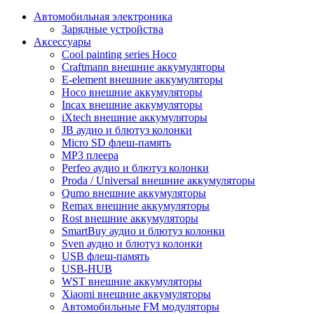
Автомобильная электроника
Зарядные устройства
Аксессуары
Cool painting series Hoco
Craftmann внешние аккумуляторы
E-element внешние аккумуляторы
Hoco внешние аккумуляторы
Incax внешние аккумуляторы
iXtech внешние аккумуляторы
JB аудио и блютуз колонки
Micro SD флеш-память
MP3 плеера
Perfeo аудио и блютуз колонки
Proda / Universal внешние аккумуляторы
Qumo внешние аккумуляторы
Remax внешние аккумуляторы
Rost внешние аккумуляторы
SmartBuy аудио и блютуз колонки
Sven аудио и блютуз колонки
USB флеш-память
USB-HUB
WST внешние аккумуляторы
Xiaomi внешние аккумуляторы
Автомобильные FM модуляторы