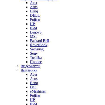
Acer
Asus
Benq
DELL
Fujitsu
HP
IBM
Lenovo
MSI
Packard Bell
RoverBook
Samsung
Sony
Toshiba
Прочее
Видеокарты
Динамики
Acer
Asus
Benq
Dell
eMashines
Fujitsu
HP
IBM