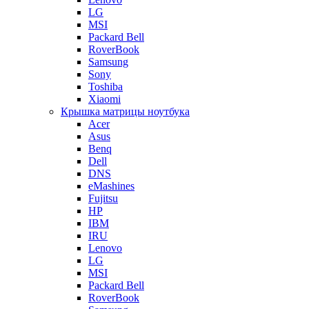
LG
MSI
Packard Bell
RoverBook
Samsung
Sony
Toshiba
Xiaomi
Крышка матрицы ноутбука
Acer
Asus
Benq
Dell
DNS
eMashines
Fujitsu
HP
IBM
IRU
Lenovo
LG
MSI
Packard Bell
RoverBook