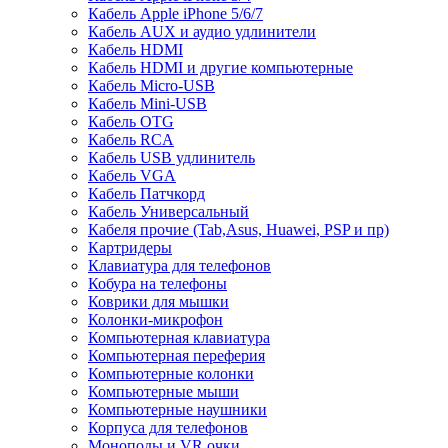
Кабель Apple iPhone 5/6/7
Кабель AUX и аудио удлинители
Кабель HDMI
Кабель HDMI и другие компьютерные
Кабель Micro-USB
Кабель Mini-USB
Кабель OTG
Кабель RCA
Кабель USB удлинитель
Кабель VGA
Кабель Патчкорд
Кабель Универсальный
Кабеля прочие (Tab,Asus, Huawei, PSP и пр)
Картридеры
Клавиатура для телефонов
Кобура на телефоны
Коврики для мышки
Колонки-микрофон
Компьютерная клавиатура
Компьютерная переферия
Компьютерные колонки
Компьютерные мыши
Компьютерные наушники
Корпуса для телефонов
Моноподы и VR очки