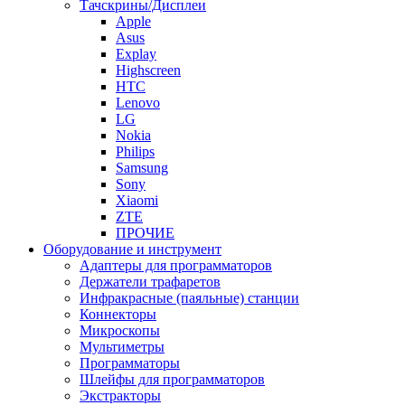
Тачскрины/Дисплеи
Apple
Asus
Explay
Highscreen
HTC
Lenovo
LG
Nokia
Philips
Samsung
Sony
Xiaomi
ZTE
ПРОЧИЕ
Оборудование и инструмент
Адаптеры для программаторов
Держатели трафаретов
Инфракрасные (паяльные) станции
Коннекторы
Микроскопы
Мультиметры
Программаторы
Шлейфы для программаторов
Экстракторы