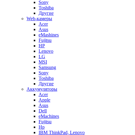
Sony
Toshiba
Другие
Web-камеры
Acer
Asus
eMashines
Fujitsu
HP
Lenovo
LG
MSI
Samsung
Sony
Toshiba
Другие
Аккумуляторы
Acer
Apple
Asus
Dell
eMachines
Fujitsu
Hp
IBM ThinkPad, Lenovo