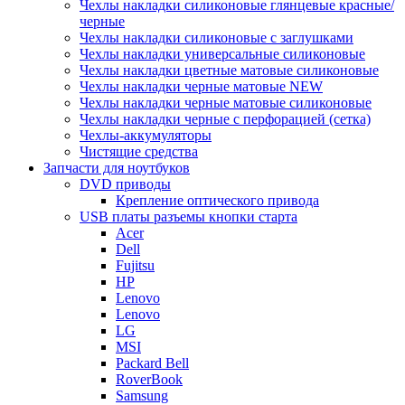
Чехлы накладки силиконовые глянцевые красные/
черные
Чехлы накладки силиконовые с заглушками
Чехлы накладки универсальные силиконовые
Чехлы накладки цветные матовые силиконовые
Чехлы накладки черные матовые NEW
Чехлы накладки черные матовые силиконовые
Чехлы накладки черные с перфорацией (сетка)
Чехлы-аккумуляторы
Чистящие средства
Запчасти для ноутбуков
DVD приводы
Крепление оптического привода
USB платы разъемы кнопки старта
Acer
Dell
Fujitsu
HP
Lenovo
Lenovo
LG
MSI
Packard Bell
RoverBook
Samsung