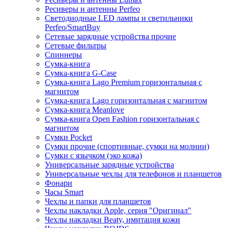
Ресиверы и антенны Perfeo
Светодиодные LED лампы и светильники
Perfeo/SmartBuy
Сетевые зарядные устройства прочие
Сетевые фильтры
Спиннеры
Сумка-книга
Сумка-книга G-Case
Сумка-книга Lago Premium горизонтальная с
магнитом
Сумка-книга Lago горизонтальная с магнитом
Сумка-книга Meanlove
Сумка-книга Open Fashion горизонтальная с
магнитом
Сумки Pocket
Сумки прочие (спортивные, сумки на молнии)
Сумки с язычком (эко кожа)
Универсальные зарядные устройства
Универсальные чехлы для телефонов и планшетов
Фонари
Часы Smart
Чехлы и папки для планшетов
Чехлы накладки Apple, серия "Оригинал"
Чехлы накладки Beaty, имитация кожи