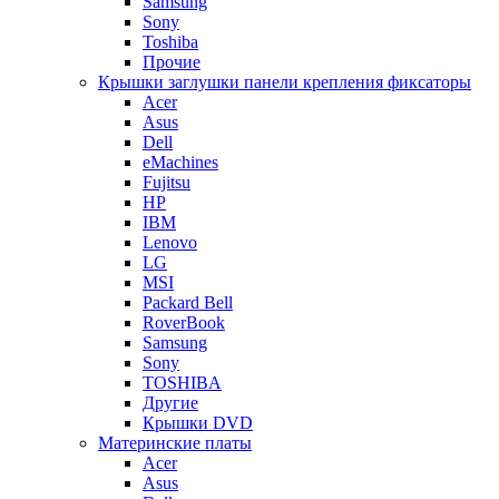
Samsung
Sony
Toshiba
Прочие
Крышки заглушки панели крепления фиксаторы
Acer
Asus
Dell
eMachines
Fujitsu
HP
IBM
Lenovo
LG
MSI
Packard Bell
RoverBook
Samsung
Sony
TOSHIBA
Другие
Крышки DVD
Материнские платы
Acer
Asus