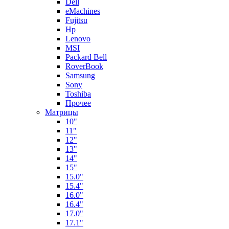
Dell
eMachines
Fujitsu
Hp
Lenovo
MSI
Packard Bell
RoverBook
Samsung
Sony
Toshiba
Прочее
Матрицы
10"
11"
12"
13"
14"
15"
15.0"
15.4"
16.0"
16.4"
17.0"
17.1"