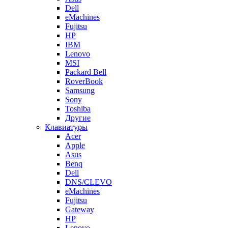
Dell
eMachines
Fujitsu
HP
IBM
Lenovo
MSI
Packard Bell
RoverBook
Samsung
Sony
Toshiba
Другие
Клавиатуры
Acer
Apple
Asus
Benq
Dell
DNS/CLEVO
eMachines
Fujitsu
Gateway
HP
Lenovo