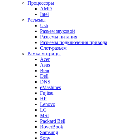
Процессоры
AMD
Intel
Разъемы
Usb
Разъем звуковой
Разъемы питания
Разъемы подключения привода
Слот-разъем
Рамка матрицы
Acer
Asus
Benq
Dell
DNS
eMashines
Fujitsu
HP
Lenovo
LG
MSI
Packard Bell
RoverBook
Samsung
Sony