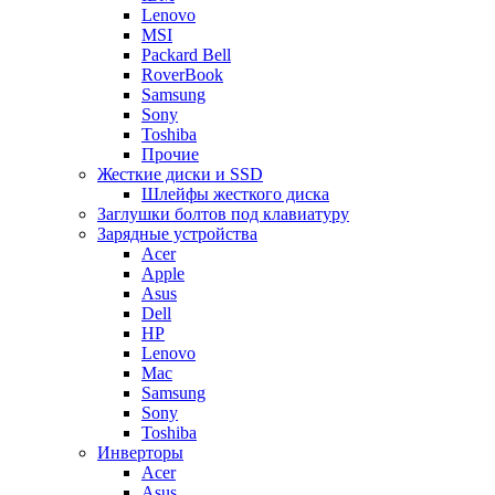
Lenovo
MSI
Packard Bell
RoverBook
Samsung
Sony
Toshiba
Прочие
Жесткие диски и SSD
Шлейфы жесткого диска
Заглушки болтов под клавиатуру
Зарядные устройства
Acer
Apple
Asus
Dell
HP
Lenovo
Mac
Samsung
Sony
Toshiba
Инверторы
Acer
Asus