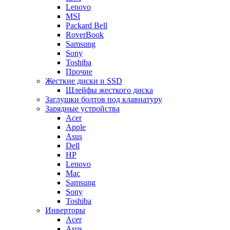
Lenovo
MSI
Packard Bell
RoverBook
Samsung
Sony
Toshiba
Прочие
Жесткие диски и SSD
Шлейфы жесткого диска
Заглушки болтов под клавиатуру
Зарядные устройства
Acer
Apple
Asus
Dell
HP
Lenovo
Mac
Samsung
Sony
Toshiba
Инверторы
Acer
Asus