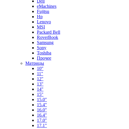
Dell
eMachines
Fujitsu
Hp
Lenovo
MSI
Packard Bell
RoverBook
Samsung
Sony
Toshiba
Прочее
Матрицы
10"
11"
12"
13"
14"
15"
15.0"
15.4"
16.0"
16.4"
17.0"
17.1"