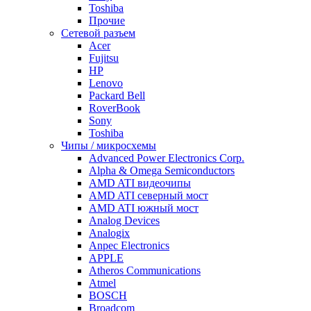
Toshiba
Прочие
Сетевой разъем
Acer
Fujitsu
HP
Lenovo
Packard Bell
RoverBook
Sony
Toshiba
Чипы / микросхемы
Advanced Power Electronics Corp.
Alpha & Omega Semiconductors
AMD ATI видеочипы
AMD ATI северный мост
AMD ATI южный мост
Analog Devices
Analogix
Anpec Electronics
APPLE
Atheros Communications
Atmel
BOSCH
Broadcom