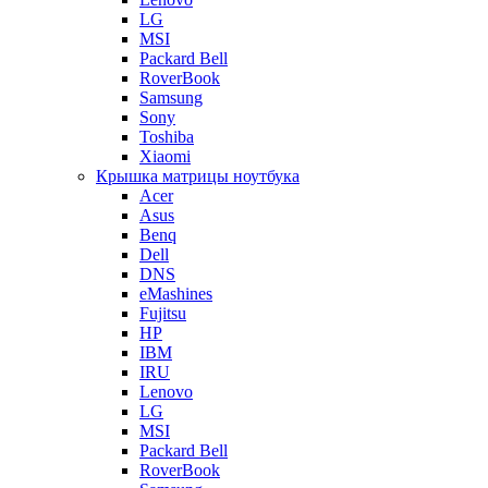
LG
MSI
Packard Bell
RoverBook
Samsung
Sony
Toshiba
Xiaomi
Крышка матрицы ноутбука
Acer
Asus
Benq
Dell
DNS
eMashines
Fujitsu
HP
IBM
IRU
Lenovo
LG
MSI
Packard Bell
RoverBook