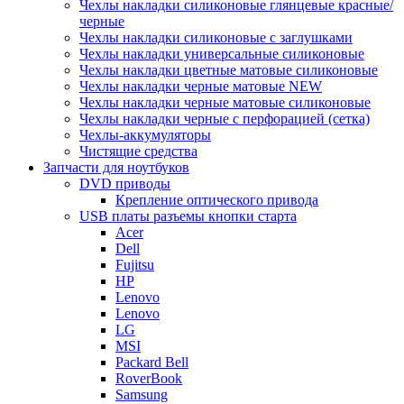
Чехлы накладки силиконовые глянцевые красные/
черные
Чехлы накладки силиконовые с заглушками
Чехлы накладки универсальные силиконовые
Чехлы накладки цветные матовые силиконовые
Чехлы накладки черные матовые NEW
Чехлы накладки черные матовые силиконовые
Чехлы накладки черные с перфорацией (сетка)
Чехлы-аккумуляторы
Чистящие средства
Запчасти для ноутбуков
DVD приводы
Крепление оптического привода
USB платы разъемы кнопки старта
Acer
Dell
Fujitsu
HP
Lenovo
Lenovo
LG
MSI
Packard Bell
RoverBook
Samsung