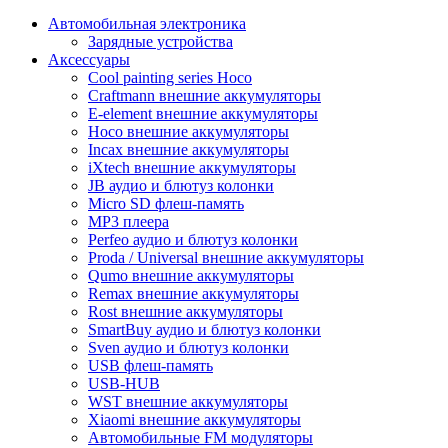
Автомобильная электроника
Зарядные устройства
Аксессуары
Cool painting series Hoco
Craftmann внешние аккумуляторы
E-element внешние аккумуляторы
Hoco внешние аккумуляторы
Incax внешние аккумуляторы
iXtech внешние аккумуляторы
JB аудио и блютуз колонки
Micro SD флеш-память
MP3 плеера
Perfeo аудио и блютуз колонки
Proda / Universal внешние аккумуляторы
Qumo внешние аккумуляторы
Remax внешние аккумуляторы
Rost внешние аккумуляторы
SmartBuy аудио и блютуз колонки
Sven аудио и блютуз колонки
USB флеш-память
USB-HUB
WST внешние аккумуляторы
Xiaomi внешние аккумуляторы
Автомобильные FM модуляторы