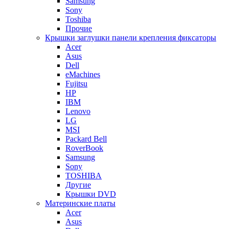
Samsung
Sony
Toshiba
Прочие
Крышки заглушки панели крепления фиксаторы
Acer
Asus
Dell
eMachines
Fujitsu
HP
IBM
Lenovo
LG
MSI
Packard Bell
RoverBook
Samsung
Sony
TOSHIBA
Другие
Крышки DVD
Материнские платы
Acer
Asus