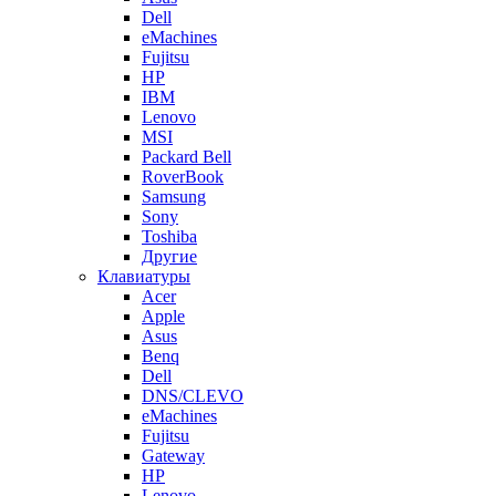
Dell
eMachines
Fujitsu
HP
IBM
Lenovo
MSI
Packard Bell
RoverBook
Samsung
Sony
Toshiba
Другие
Клавиатуры
Acer
Apple
Asus
Benq
Dell
DNS/CLEVO
eMachines
Fujitsu
Gateway
HP
Lenovo