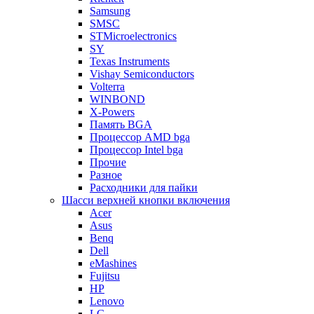
Samsung
SMSC
STMicroelectronics
SY
Texas Instruments
Vishay Semiconductors
Volterra
WINBOND
X-Powers
Память BGA
Процессор AMD bga
Процессор Intel bga
Прочие
Разное
Расходники для пайки
Шасси верхней кнопки включения
Acer
Asus
Benq
Dell
eMashines
Fujitsu
HP
Lenovo
LG