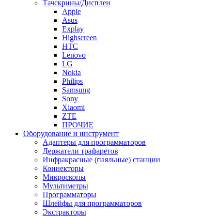
Тачскрины/Дисплеи
Apple
Asus
Explay
Highscreen
HTC
Lenovo
LG
Nokia
Philips
Samsung
Sony
Xiaomi
ZTE
ПРОЧИЕ
Оборудование и инструмент
Адаптеры для программаторов
Держатели трафаретов
Инфракрасные (паяльные) станции
Коннекторы
Микроскопы
Мультиметры
Программаторы
Шлейфы для программаторов
Экстракторы