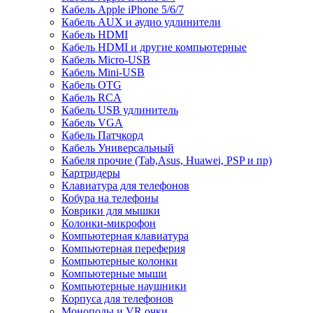
Кабель Apple iPhone 5/6/7
Кабель AUX и аудио удлинители
Кабель HDMI
Кабель HDMI и другие компьютерные
Кабель Micro-USB
Кабель Mini-USB
Кабель OTG
Кабель RCA
Кабель USB удлинитель
Кабель VGA
Кабель Патчкорд
Кабель Универсальный
Кабеля прочие (Tab,Asus, Huawei, PSP и пр)
Картридеры
Клавиатура для телефонов
Кобура на телефоны
Коврики для мышки
Колонки-микрофон
Компьютерная клавиатура
Компьютерная переферия
Компьютерные колонки
Компьютерные мыши
Компьютерные наушники
Корпуса для телефонов
Моноподы и VR очки