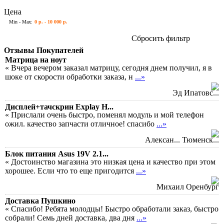
Цена
Min - Max:
0 р. - 10 000 р.
Сбросить фильтр
Отзывы Покупателей
Матрица на ноут
« Вчера вечером заказал матрицу, сегодня днем получил, я в
шоке от скорости обработки заказа, н
...»
Эд Ипатовс...
Дисплей+тачскрин Explay H...
« Прислали очень быстро, поменял модуль и мой телефон
ожил. качество запчасти отличное! спасибо
...»
Алексан... Тюменск...
Блок питания Asus 19V 2.1...
« Достоинство магазина это низкая цена и качество при этом
хорошее. Если что то еще пригодится
...»
Михаил Оренбург
Доставка Пушкино
« Спасибо! Ребята молодцы! Быстро обработали заказ, быстро
собрали! Семь дней доставка, два дня
...»