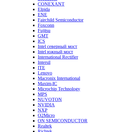
CONEXANT
Elpida
ENE
Fairchild Semiconductor
Foxconn
Fujitsu
GMT
ICS
Intel северный мост
Intel южный мост
International Rectifier
Intersil
ITE
Lenovo
Macronix International
Maxim-IC
Microchip Technology
MPS
NUVOTON
NVIDIA
NXP
O2Micro
ON SEMICONDUCTOR
Realtek
Richtek