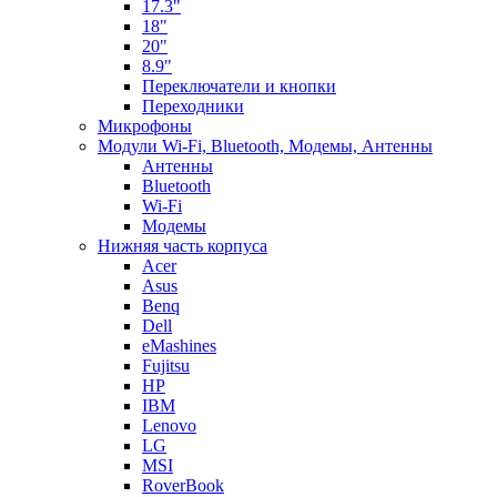
17.3"
18"
20"
8.9"
Переключатели и кнопки
Переходники
Микрофоны
Модули Wi-Fi, Bluetooth, Модемы, Антенны
Aнтенны
Bluetooth
Wi-Fi
Модемы
Нижняя часть корпуса
Acer
Asus
Benq
Dell
eMashines
Fujitsu
HP
IBM
Lenovo
LG
MSI
RoverBook