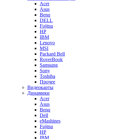
Acer
Asus
Benq
DELL
Fujitsu
HP
IBM
Lenovo
MSI
Packard Bell
RoverBook
Samsung
Sony
Toshiba
Прочее
Видеокарты
Динамики
Acer
Asus
Benq
Dell
eMashines
Fujitsu
HP
IBM