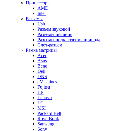
Процессоры
AMD
Intel
Разъемы
Usb
Разъем звуковой
Разъемы питания
Разъемы подключения привода
Слот-разъем
Рамка матрицы
Acer
Asus
Benq
Dell
DNS
eMashines
Fujitsu
HP
Lenovo
LG
MSI
Packard Bell
RoverBook
Samsung
Sony