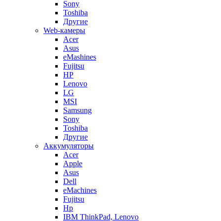
Sony
Toshiba
Другие
Web-камеры
Acer
Asus
eMashines
Fujitsu
HP
Lenovo
LG
MSI
Samsung
Sony
Toshiba
Другие
Аккумуляторы
Acer
Apple
Asus
Dell
eMachines
Fujitsu
Hp
IBM ThinkPad, Lenovo