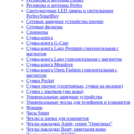
Ресиверы и антенны Perfeo
Светодиодные LED лампы и светильники
Perfeo/SmartBuy
Сетевые зарядные устройства прочие
Сетевые фильтры
Спиннеры
Сумка-книга
Сумка-книга G-Case
Сумка-книга Lago Premium горизонтальная с
магнитом
Сумка-книга Lago горизонтальная с магнитом
Сумка-книга Meanlove
Сумка-книга Open Fashion горизонтальная с
магнитом
Сумки Pocket
Сумки прочие (спортивные, сумки на молнии)
Сумки с язычком (эко кожа)
Универсальные зарядные устройства
Универсальные чехлы для телефонов и планшетов
Фонари
Часы Smart
Чехлы и папки для планшетов
Чехлы накладки Apple, серия "Оригинал"
Чехлы накладки Beaty, имитация кожи