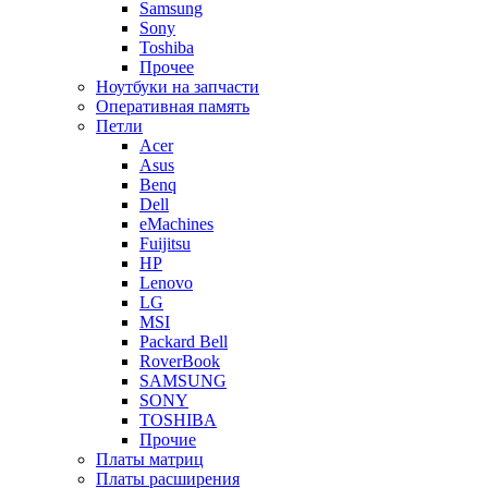
Samsung
Sony
Toshiba
Прочее
Ноутбуки на запчасти
Оперативная память
Петли
Acer
Asus
Benq
Dell
eMachines
Fuijitsu
HP
Lenovo
LG
MSI
Packard Bell
RoverBook
SAMSUNG
SONY
TOSHIBA
Прочие
Платы матриц
Платы расширения