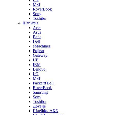
MSI
RoverBook
Sony
Toshiba
Шлейфы
Acer
Asus
Benq
Dell
eMachines
Fujitsu
Gateway
HP
IBM
Lenovo
LG
MSI
Packard Bell
RoverBook
Samsung
Sony
Toshiba
Другие
Шлейфы АКБ