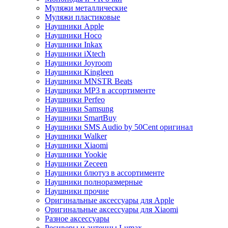
Муляжи металлические
Муляжи пластиковые
Наушники Apple
Наушники Hoco
Наушники Inkax
Наушники iXtech
Наушники Joyroom
Наушники Kingleen
Наушники MNSTR Beats
Наушники MP3 в ассортименте
Наушники Perfeo
Наушники Samsung
Наушники SmartBuy
Наушники SMS Audio by 50Cent оригинал
Наушники Walker
Наушники Xiaomi
Наушники Yookie
Наушники Zeceen
Наушники блютуз в ассортименте
Наушники полноразмерные
Наушники прочие
Оригинальные аксессуары для Apple
Оригинальные аксессуары для Xiaomi
Разное аксессуары
Ресиверы и антенны Lumax