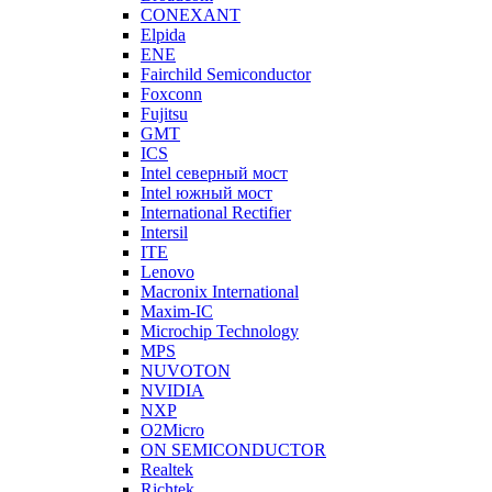
CONEXANT
Elpida
ENE
Fairchild Semiconductor
Foxconn
Fujitsu
GMT
ICS
Intel северный мост
Intel южный мост
International Rectifier
Intersil
ITE
Lenovo
Macronix International
Maxim-IC
Microchip Technology
MPS
NUVOTON
NVIDIA
NXP
O2Micro
ON SEMICONDUCTOR
Realtek
Richtek