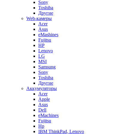
Sony
Toshiba
Другие
Web-камеры
Acer
Asus
eMashines
Fujitsu
HP
Lenovo
LG
MSI
Samsung
Sony
Toshiba
Другие
Аккумуляторы
Acer
Apple
Asus
Dell
eMachines
Fujitsu
Hp
IBM ThinkPad, Lenovo