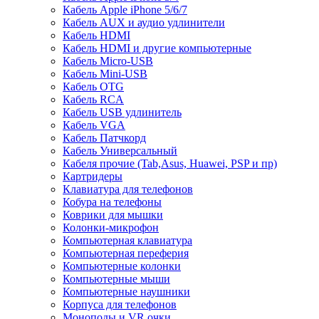
Кабель Apple iPhone 5/6/7
Кабель AUX и аудио удлинители
Кабель HDMI
Кабель HDMI и другие компьютерные
Кабель Micro-USB
Кабель Mini-USB
Кабель OTG
Кабель RCA
Кабель USB удлинитель
Кабель VGA
Кабель Патчкорд
Кабель Универсальный
Кабеля прочие (Tab,Asus, Huawei, PSP и пр)
Картридеры
Клавиатура для телефонов
Кобура на телефоны
Коврики для мышки
Колонки-микрофон
Компьютерная клавиатура
Компьютерная переферия
Компьютерные колонки
Компьютерные мыши
Компьютерные наушники
Корпуса для телефонов
Моноподы и VR очки