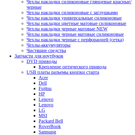
Чехлы накладки силиконовые глянцевые красные/
черные
Чехлы накладки силиконовые с заглушками
Чехлы накладки универсальные силиконовые
Чехлы накладки цветные матовые силиконовые
Чехлы накладки черные матовые NEW
Чехлы накладки черные матовые силиконовые
Чехлы накладки черные с перфорацией (сетка)
Чехлы-аккумуляторы
Чистящие средства
Запчасти для ноутбуков
DVD приводы
Крепление оптического привода
USB платы разъемы кнопки старта
Acer
Dell
Fujitsu
HP
Lenovo
Lenovo
LG
MSI
Packard Bell
RoverBook
Samsung