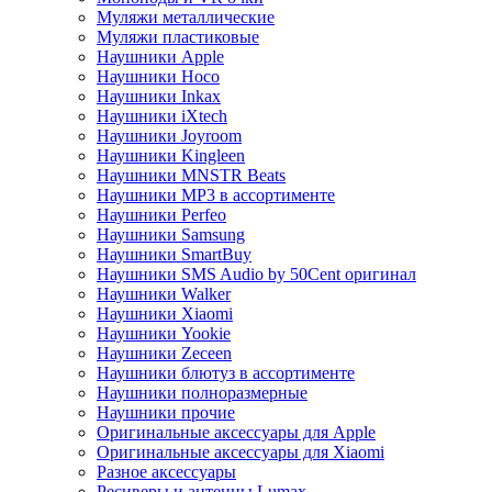
Муляжи металлические
Муляжи пластиковые
Наушники Apple
Наушники Hoco
Наушники Inkax
Наушники iXtech
Наушники Joyroom
Наушники Kingleen
Наушники MNSTR Beats
Наушники MP3 в ассортименте
Наушники Perfeo
Наушники Samsung
Наушники SmartBuy
Наушники SMS Audio by 50Cent оригинал
Наушники Walker
Наушники Xiaomi
Наушники Yookie
Наушники Zeceen
Наушники блютуз в ассортименте
Наушники полноразмерные
Наушники прочие
Оригинальные аксессуары для Apple
Оригинальные аксессуары для Xiaomi
Разное аксессуары
Ресиверы и антенны Lumax