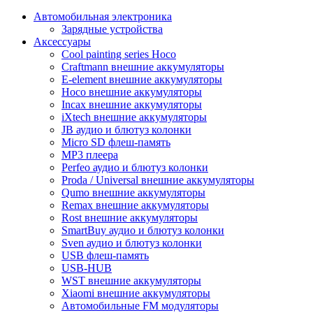
Автомобильная электроника
Зарядные устройства
Аксессуары
Cool painting series Hoco
Craftmann внешние аккумуляторы
E-element внешние аккумуляторы
Hoco внешние аккумуляторы
Incax внешние аккумуляторы
iXtech внешние аккумуляторы
JB аудио и блютуз колонки
Micro SD флеш-память
MP3 плеера
Perfeo аудио и блютуз колонки
Proda / Universal внешние аккумуляторы
Qumo внешние аккумуляторы
Remax внешние аккумуляторы
Rost внешние аккумуляторы
SmartBuy аудио и блютуз колонки
Sven аудио и блютуз колонки
USB флеш-память
USB-HUB
WST внешние аккумуляторы
Xiaomi внешние аккумуляторы
Автомобильные FM модуляторы