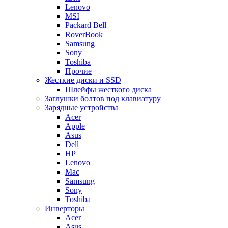
Lenovo
MSI
Packard Bell
RoverBook
Samsung
Sony
Toshiba
Прочие
Жесткие диски и SSD
Шлейфы жесткого диска
Заглушки болтов под клавиатуру
Зарядные устройства
Acer
Apple
Asus
Dell
HP
Lenovo
Mac
Samsung
Sony
Toshiba
Инверторы
Acer
Asus