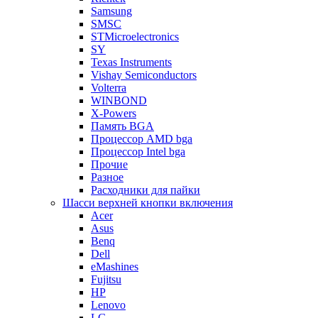
Samsung
SMSC
STMicroelectronics
SY
Texas Instruments
Vishay Semiconductors
Volterra
WINBOND
X-Powers
Память BGA
Процессор AMD bga
Процессор Intel bga
Прочие
Разное
Расходники для пайки
Шасси верхней кнопки включения
Acer
Asus
Benq
Dell
eMashines
Fujitsu
HP
Lenovo
LG