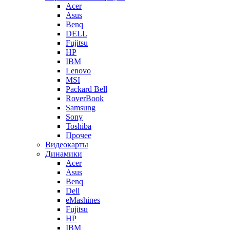
Acer
Asus
Benq
DELL
Fujitsu
HP
IBM
Lenovo
MSI
Packard Bell
RoverBook
Samsung
Sony
Toshiba
Прочее
Видеокарты
Динамики
Acer
Asus
Benq
Dell
eMashines
Fujitsu
HP
IBM