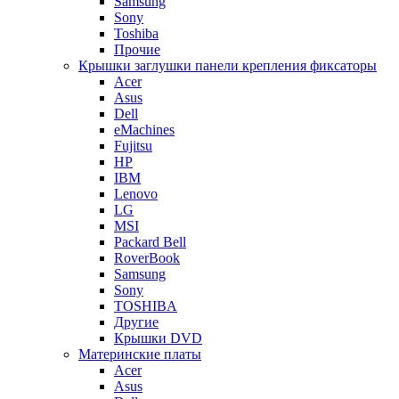
Samsung
Sony
Toshiba
Прочие
Крышки заглушки панели крепления фиксаторы
Acer
Asus
Dell
eMachines
Fujitsu
HP
IBM
Lenovo
LG
MSI
Packard Bell
RoverBook
Samsung
Sony
TOSHIBA
Другие
Крышки DVD
Материнские платы
Acer
Asus