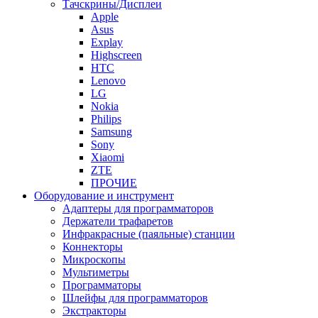
Тачскрины/Дисплеи
Apple
Asus
Explay
Highscreen
HTC
Lenovo
LG
Nokia
Philips
Samsung
Sony
Xiaomi
ZTE
ПРОЧИЕ
Оборудование и инструмент
Адаптеры для программаторов
Держатели трафаретов
Инфракрасные (паяльные) станции
Коннекторы
Микроскопы
Мультиметры
Программаторы
Шлейфы для программаторов
Экстракторы