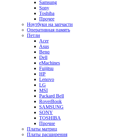
Samsung
Sony
Toshiba
Прочее
Ноутбуки на запчасти
Оперативная память
Петли
Acer
Asus
Benq
Dell
eMachines
Fuijitsu
HP
Lenovo
LG
MSI
Packard Bell
RoverBook
SAMSUNG
SONY
TOSHIBA
Прочие
Платы матриц
Платы расширения