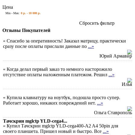
Цена
Min - Max:
0 р. - 10 000 р.
Сбросить фильтр
Отзывы Покупателей
« Спасибо за оперативность! Заказал матрицу, практически
сразу после оплаты прислали данные по
...»
Юрий Армавир
« Когда делал первый заказ то немного насторожило
отсутствие оплаты наложенным платежом. Решил
...»
Илья
« Купила клавиатуру на ноутбук, подошла просто супер.
Работает хорошо, никаких повреждений нет.
...»
Ольга Ставрополь
Тачскрин mglctp YLD-cega4...
« Купил Тачскрин mglctp YLD-cega400-A2 A4 50pin для
своего планшета. Пришел новый и быстро. Все
...»