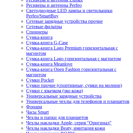
Ресиверы и антенны Perfeo
Светодиодные LED лампы и светильники
Perfeo/SmartBuy
Сетевые зарядные устройства прочие
Сетевые фильтры
Спиннеры
Сумка-книга
Сумка-книга G-Case
Сумка-книга Lago Premium горизонтальная с
магнитом
Сумка-книга Lago горизонтальная с магнитом
Сумка-книга Meanlove
Сумка-книга Open Fashion горизонтальная с
магнитом
Сумки Pocket
Сумки прочие (спортивные, сумки на молнии)
Сумки с язычком (эко кожа)
Универсальные зарядные устройства
Универсальные чехлы для телефонов и планшетов
Фонари
Часы Smart
Чехлы и папки для планшетов
Чехлы накладки Apple, серия "Оригинал"
Чехлы накладки Beaty, имитация кожи