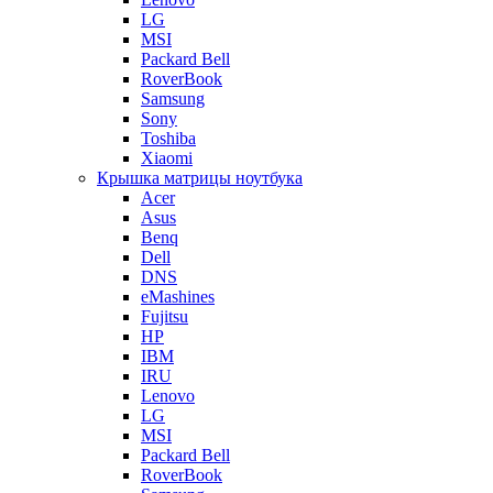
LG
MSI
Packard Bell
RoverBook
Samsung
Sony
Toshiba
Xiaomi
Крышка матрицы ноутбука
Acer
Asus
Benq
Dell
DNS
eMashines
Fujitsu
HP
IBM
IRU
Lenovo
LG
MSI
Packard Bell
RoverBook