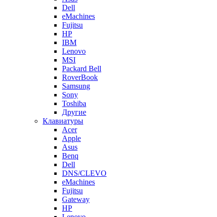
Dell
eMachines
Fujitsu
HP
IBM
Lenovo
MSI
Packard Bell
RoverBook
Samsung
Sony
Toshiba
Другие
Клавиатуры
Acer
Apple
Asus
Benq
Dell
DNS/CLEVO
eMachines
Fujitsu
Gateway
HP
Lenovo