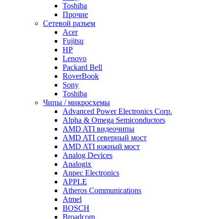
Toshiba
Прочие
Сетевой разъем
Acer
Fujitsu
HP
Lenovo
Packard Bell
RoverBook
Sony
Toshiba
Чипы / микросхемы
Advanced Power Electronics Corp.
Alpha & Omega Semiconductors
AMD ATI видеочипы
AMD ATI северный мост
AMD ATI южный мост
Analog Devices
Analogix
Anpec Electronics
APPLE
Atheros Communications
Atmel
BOSCH
Broadcom