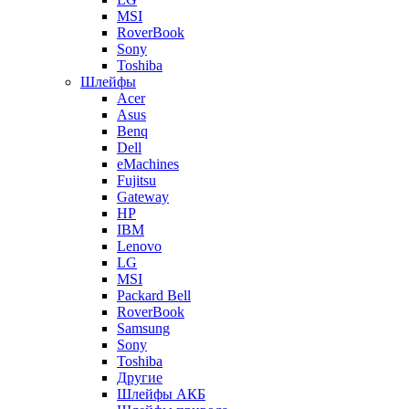
MSI
RoverBook
Sony
Toshiba
Шлейфы
Acer
Asus
Benq
Dell
eMachines
Fujitsu
Gateway
HP
IBM
Lenovo
LG
MSI
Packard Bell
RoverBook
Samsung
Sony
Toshiba
Другие
Шлейфы АКБ