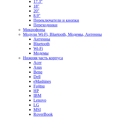
17.3"
18"
20"
8.9"
Переключатели и кнопки
Переходники
Микрофоны
Модули Wi-Fi, Bluetooth, Модемы, Антенны
Aнтенны
Bluetooth
Wi-Fi
Модемы
Нижняя часть корпуса
Acer
Asus
Benq
Dell
eMashines
Fujitsu
HP
IBM
Lenovo
LG
MSI
RoverBook