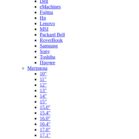
Dell
eMachines
Fujitsu
Hp
Lenovo
MSI
Packard Bell
RoverBook
Samsung
Sony
Toshiba
Прочее
Матрицы
10"
11"
12"
13"
14"
15"
15.0"
15.4"
16.0"
16.4"
17.0"
17.1"