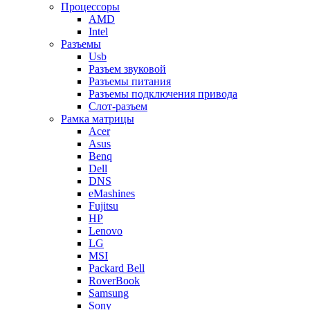
Процессоры
AMD
Intel
Разъемы
Usb
Разъем звуковой
Разъемы питания
Разъемы подключения привода
Слот-разъем
Рамка матрицы
Acer
Asus
Benq
Dell
DNS
eMashines
Fujitsu
HP
Lenovo
LG
MSI
Packard Bell
RoverBook
Samsung
Sony