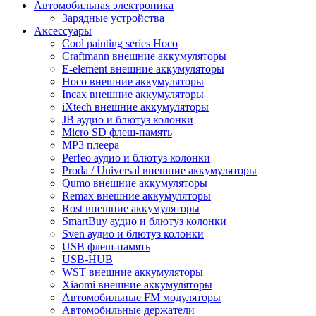
Автомобильная электроника
Зарядные устройства
Аксессуары
Cool painting series Hoco
Craftmann внешние аккумуляторы
E-element внешние аккумуляторы
Hoco внешние аккумуляторы
Incax внешние аккумуляторы
iXtech внешние аккумуляторы
JB аудио и блютуз колонки
Micro SD флеш-память
MP3 плеера
Perfeo аудио и блютуз колонки
Proda / Universal внешние аккумуляторы
Qumo внешние аккумуляторы
Remax внешние аккумуляторы
Rost внешние аккумуляторы
SmartBuy аудио и блютуз колонки
Sven аудио и блютуз колонки
USB флеш-память
USB-HUB
WST внешние аккумуляторы
Xiaomi внешние аккумуляторы
Автомобильные FM модуляторы
Автомобильные держатели