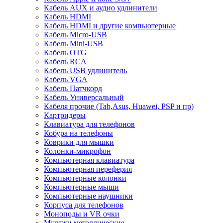
Кабель AUX и аудио удлинители
Кабель HDMI
Кабель HDMI и другие компьютерные
Кабель Micro-USB
Кабель Mini-USB
Кабель OTG
Кабель RCA
Кабель USB удлинитель
Кабель VGA
Кабель Патчкорд
Кабель Универсальный
Кабеля прочие (Tab,Asus, Huawei, PSP и пр)
Картридеры
Клавиатура для телефонов
Кобура на телефоны
Коврики для мышки
Колонки-микрофон
Компьютерная клавиатура
Компьютерная переферия
Компьютерные колонки
Компьютерные мыши
Компьютерные наушники
Корпуса для телефонов
Моноподы и VR очки
Муляжи металлические