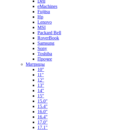
Dell
eMachines
Fujitsu
Hp
Lenovo
MSI
Packard Bell
RoverBook
Samsung
Sony
Toshiba
Прочее
Матрицы
10"
11"
12"
13"
14"
15"
15.0"
15.4"
16.0"
16.4"
17.0"
17.1"