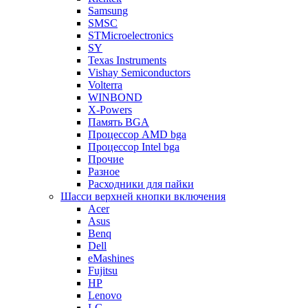
Samsung
SMSC
STMicroelectronics
SY
Texas Instruments
Vishay Semiconductors
Volterra
WINBOND
X-Powers
Память BGA
Процессор AMD bga
Процессор Intel bga
Прочие
Разное
Расходники для пайки
Шасси верхней кнопки включения
Acer
Asus
Benq
Dell
eMashines
Fujitsu
HP
Lenovo
LG