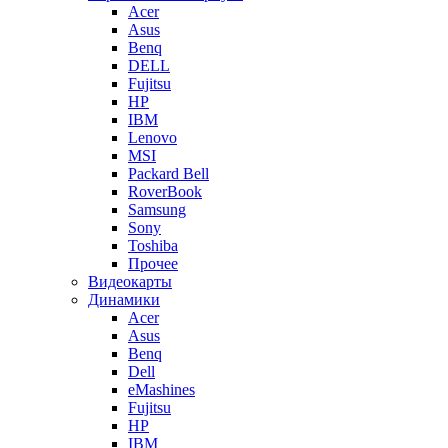
Acer
Asus
Benq
DELL
Fujitsu
HP
IBM
Lenovo
MSI
Packard Bell
RoverBook
Samsung
Sony
Toshiba
Прочее
Видеокарты
Динамики
Acer
Asus
Benq
Dell
eMashines
Fujitsu
HP
IBM