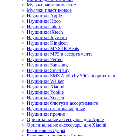
Муляжи металлические
Муляжи пластиковые
Наушники Apple
Наушники Hoco
Наушники Inkax
Наушники iXtech
Наушники Joyroom
Наушники Kingleen
Наушники MNSTR Beats
Наушники MP3 в ассортименте
Наушники Perfeo
Наушники Samsung
Наушники SmartBuy
Наушники SMS Audio by 50Cent оригинал
Наушники Walker
Наушники Xiaomi
Наушники Yookie
Наушники Zeceen
Наушники блютуз в ассортименте
Наушники полноразмерные
Наушники прочие
Оригинальные аксессуары для Apple
Оригинальные аксессуары для Xiaomi
Разное аксессуары
Ресиверы и антенны Lumax