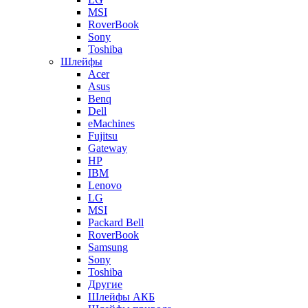
MSI
RoverBook
Sony
Toshiba
Шлейфы
Acer
Asus
Benq
Dell
eMachines
Fujitsu
Gateway
HP
IBM
Lenovo
LG
MSI
Packard Bell
RoverBook
Samsung
Sony
Toshiba
Другие
Шлейфы АКБ