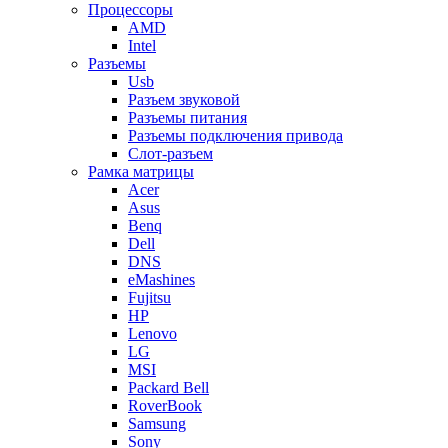
Процессоры
AMD
Intel
Разъемы
Usb
Разъем звуковой
Разъемы питания
Разъемы подключения привода
Слот-разъем
Рамка матрицы
Acer
Asus
Benq
Dell
DNS
eMashines
Fujitsu
HP
Lenovo
LG
MSI
Packard Bell
RoverBook
Samsung
Sony