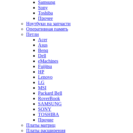
Samsung
Sony
Toshiba
Прочее
Ноутбуки на запчасти
Оперативная память
Петли
Acer
Asus
Benq
Dell
eMachines
Fuijitsu
HP
Lenovo
LG
MSI
Packard Bell
RoverBook
SAMSUNG
SONY
TOSHIBA
Прочие
Платы матриц
Платы расширения