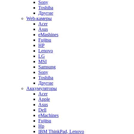
Sony
Toshiba
Другие
Web-камеры
Acer
Asus
eMashines
Fujitsu
HP
Lenovo
LG
MSI
Samsung
Sony
Toshiba
Другие
Аккумуляторы
Acer
Apple
Asus
Dell
eMachines
Fujitsu
Hp
IBM ThinkPad, Lenovo