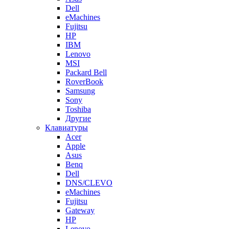
Dell
eMachines
Fujitsu
HP
IBM
Lenovo
MSI
Packard Bell
RoverBook
Samsung
Sony
Toshiba
Другие
Клавиатуры
Acer
Apple
Asus
Benq
Dell
DNS/CLEVO
eMachines
Fujitsu
Gateway
HP
Lenovo