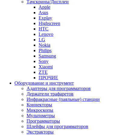
Тачскрины/Дисплеи
Apple
Asus
Explay
Highscreen
HTC
Lenovo
LG
Nokia
Philips
Samsung
Sony
Xiaomi
ZTE
ПРОЧИЕ
Оборудование и инструмент
Адаптеры для программаторов
Держатели трафаретов
Инфракрасные (паяльные) станции
Коннекторы
Микроскопы
Мультиметры
Программаторы
Шлейфы для программаторов
Экстракторы