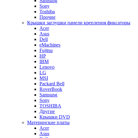
Samsung
Sony
Toshiba
Прочие
Крышки заглушки панели крепления фиксаторы
Acer
Asus
Dell
eMachines
Fujitsu
HP
IBM
Lenovo
LG
MSI
Packard Bell
RoverBook
Samsung
Sony
TOSHIBA
Другие
Крышки DVD
Материнские платы
Acer
Asus