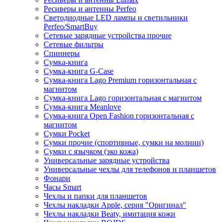
Ресиверы и антенны Perfeo
Светодиодные LED лампы и светильники
Perfeo/SmartBuy
Сетевые зарядные устройства прочие
Сетевые фильтры
Спиннеры
Сумка-книга
Сумка-книга G-Case
Сумка-книга Lago Premium горизонтальная с
магнитом
Сумка-книга Lago горизонтальная с магнитом
Сумка-книга Meanlove
Сумка-книга Open Fashion горизонтальная с
магнитом
Сумки Pocket
Сумки прочие (спортивные, сумки на молнии)
Сумки с язычком (эко кожа)
Универсальные зарядные устройства
Универсальные чехлы для телефонов и планшетов
Фонари
Часы Smart
Чехлы и папки для планшетов
Чехлы накладки Apple, серия "Оригинал"
Чехлы накладки Beaty, имитация кожи