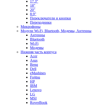
17.3"
18"
20"
8.9"
Переключатели и кнопки
Переходники
Микрофоны
Модули Wi-Fi, Bluetooth, Модемы, Антенны
Aнтенны
Bluetooth
Wi-Fi
Модемы
Нижняя часть корпуса
Acer
Asus
Benq
Dell
eMashines
Fujitsu
HP
IBM
Lenovo
LG
MSI
RoverBook