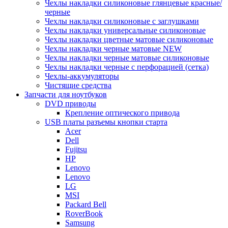
Чехлы накладки силиконовые глянцевые красные/
черные
Чехлы накладки силиконовые с заглушками
Чехлы накладки универсальные силиконовые
Чехлы накладки цветные матовые силиконовые
Чехлы накладки черные матовые NEW
Чехлы накладки черные матовые силиконовые
Чехлы накладки черные с перфорацией (сетка)
Чехлы-аккумуляторы
Чистящие средства
Запчасти для ноутбуков
DVD приводы
Крепление оптического привода
USB платы разъемы кнопки старта
Acer
Dell
Fujitsu
HP
Lenovo
Lenovo
LG
MSI
Packard Bell
RoverBook
Samsung