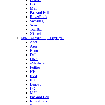
LG
MSI
Packard Bell
RoverBook
Samsung
Sony
Toshiba
Xiaomi
Крышка матрицы ноутбука
Acer
Asus
Benq
Dell
DNS
eMashines
Fujitsu
HP
IBM
IRU
Lenovo
LG
MSI
Packard Bell
RoverBook