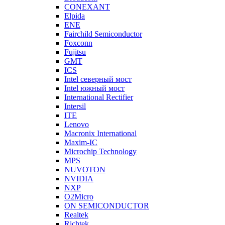
CONEXANT
Elpida
ENE
Fairchild Semiconductor
Foxconn
Fujitsu
GMT
ICS
Intel северный мост
Intel южный мост
International Rectifier
Intersil
ITE
Lenovo
Macronix International
Maxim-IC
Microchip Technology
MPS
NUVOTON
NVIDIA
NXP
O2Micro
ON SEMICONDUCTOR
Realtek
Richtek