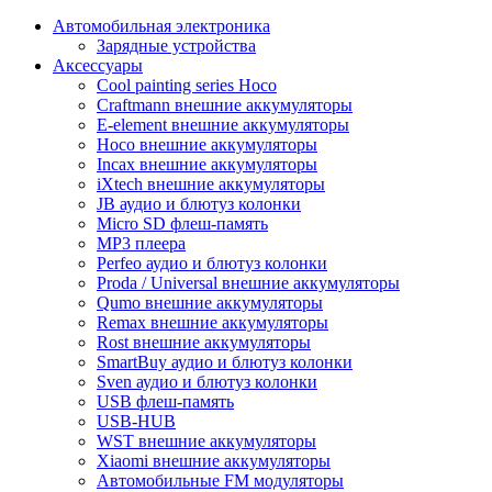
Автомобильная электроника
Зарядные устройства
Аксессуары
Cool painting series Hoco
Craftmann внешние аккумуляторы
E-element внешние аккумуляторы
Hoco внешние аккумуляторы
Incax внешние аккумуляторы
iXtech внешние аккумуляторы
JB аудио и блютуз колонки
Micro SD флеш-память
MP3 плеера
Perfeo аудио и блютуз колонки
Proda / Universal внешние аккумуляторы
Qumo внешние аккумуляторы
Remax внешние аккумуляторы
Rost внешние аккумуляторы
SmartBuy аудио и блютуз колонки
Sven аудио и блютуз колонки
USB флеш-память
USB-HUB
WST внешние аккумуляторы
Xiaomi внешние аккумуляторы
Автомобильные FM модуляторы