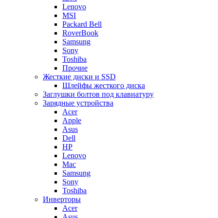
Lenovo
MSI
Packard Bell
RoverBook
Samsung
Sony
Toshiba
Прочие
Жесткие диски и SSD
Шлейфы жесткого диска
Заглушки болтов под клавиатуру
Зарядные устройства
Acer
Apple
Asus
Dell
HP
Lenovo
Mac
Samsung
Sony
Toshiba
Инверторы
Acer
Asus