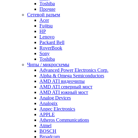
Toshiba
Прочие
Сетевой разъем
Acer
Fujitsu
HP
Lenovo
Packard Bell
RoverBook
Sony
Toshiba
Чипы / микросхемы
Advanced Power Electronics Corp.
Alpha & Omega Semiconductors
AMD ATI видеочипы
AMD ATI северный мост
AMD ATI южный мост
Analog Devices
Analogix
Anpec Electronics
APPLE
Atheros Communications
Atmel
BOSCH
Broadcom