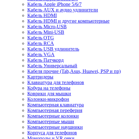
Кабель Apple iPhone 5/6/7
Кабель AUX и аудио удлинители
Кабель HDMI
Кабель HDMI и другие компьютерные
Кабель Micro-USB
Кабель Mini-USB
Кабель OTG
Кабель RCA
Кабель USB удлинитель
Кабель VGA
Кабель Патчкорд
Кабель Универсальный
Кабеля прочие (Tab,Asus, Huawei, PSP и пр)
Картридеры
Клавиатура для телефонов
Кобура на телефоны
Коврики для мышки
Колонки-микрофон
Компьютерная клавиатура
Компьютерная переферия
Компьютерные колонки
Компьютерные мыши
Компьютерные наушники
Корпуса для телефонов
Моноподы и VR очки