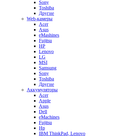
Sony
Toshiba
Другие
Web-камеры
Acer
Asus
eMashines
Fujitsu
HP
Lenovo
LG
MSI
Samsung
Sony
Toshiba
Другие
Аккумуляторы
Acer
Apple
Asus
Dell
eMachines
Fujitsu
Hp
IBM ThinkPad, Lenovo