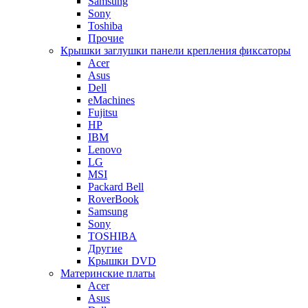
Samsung
Sony
Toshiba
Прочие
Крышки заглушки панели крепления фиксаторы
Acer
Asus
Dell
eMachines
Fujitsu
HP
IBM
Lenovo
LG
MSI
Packard Bell
RoverBook
Samsung
Sony
TOSHIBA
Другие
Крышки DVD
Материнские платы
Acer
Asus