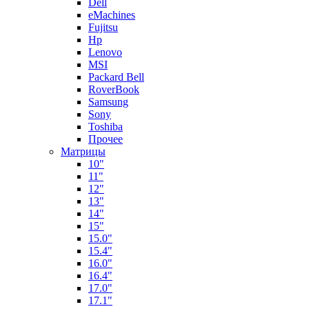
Dell
eMachines
Fujitsu
Hp
Lenovo
MSI
Packard Bell
RoverBook
Samsung
Sony
Toshiba
Прочее
Матрицы
10"
11"
12"
13"
14"
15"
15.0"
15.4"
16.0"
16.4"
17.0"
17.1"