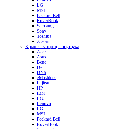
LG
MSI
Packard Bell
RoverBook
Samsung
Sony
Toshiba
Xiaomi
Крышка матрицы ноутбука
Acer
Asus
Benq
Dell
DNS
eMashines
Fujitsu
HP
IBM
IRU
Lenovo
LG
MSI
Packard Bell
RoverBook