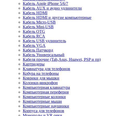
Кабель Apple iPhone 5/6/7
Кабель AUX и аудио удлинители
Кабель HDMI
Кабель HDMI и другие компьютерные
Кабель Micro-USB
Кабель Mini-USB
Кабель OTG
Кабель RCA
Кабель USB удлинитель
Кабель VGA
Кабель Патчкорд
Кабель Универсальный
Кабеля прочие (Tab,Asus, Huawei, PSP и пр)
Картридеры
Клавиатура для телефонов
Кобура на телефоны
Коврики для мышки
Колонки-микрофон
Компьютерная клавиатура
Компьютерная переферия
Компьютерные колонки
Компьютерные мыши
Компьютерные наушники
Корпуса для телефонов
Моноподы и VR очки