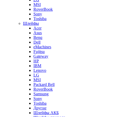
MSI
RoverBook
Sony
Toshiba
Шлейфы
Acer
Asus
Benq
Dell
eMachines
Fujitsu
Gateway
HP
IBM
Lenovo
LG
MSI
Packard Bell
RoverBook
Samsung
Sony
Toshiba
Другие
Шлейфы АКБ