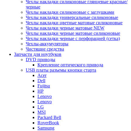
Чехлы накладки силиконовые глянцевые красные/
черные
Чехлы накладки силиконовые с заглушками
Чехлы накладки универсальные силиконовые
Чехлы накладки цветные матовые силиконовые
Чехлы накладки черные матовые NEW
Чехлы накладки черные матовые силиконовые
Чехлы накладки черные с перфорацией (сетка)
Чехлы-аккумуляторы
Чистящие средства
Запчасти для ноутбуков
DVD приводы
Крепление оптического привода
USB платы разъемы кнопки старта
Acer
Dell
Fujitsu
HP
Lenovo
Lenovo
LG
MSI
Packard Bell
RoverBook
Samsung