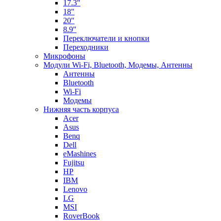
17.3"
18"
20"
8.9"
Переключатели и кнопки
Переходники
Микрофоны
Модули Wi-Fi, Bluetooth, Модемы, Антенны
Aнтенны
Bluetooth
Wi-Fi
Модемы
Нижняя часть корпуса
Acer
Asus
Benq
Dell
eMashines
Fujitsu
HP
IBM
Lenovo
LG
MSI
RoverBook