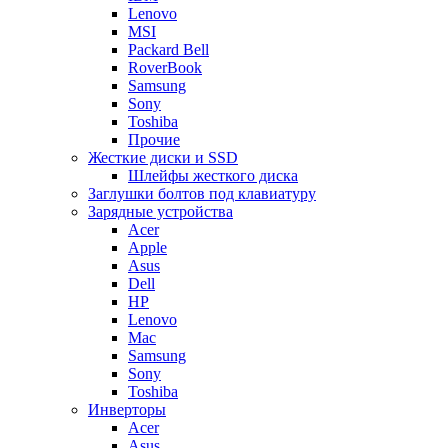
Lenovo
MSI
Packard Bell
RoverBook
Samsung
Sony
Toshiba
Прочие
Жесткие диски и SSD
Шлейфы жесткого диска
Заглушки болтов под клавиатуру
Зарядные устройства
Acer
Apple
Asus
Dell
HP
Lenovo
Mac
Samsung
Sony
Toshiba
Инверторы
Acer
Asus