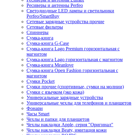
Ресиверы и антенны Perfeo
Светодиодные LED лампы и светильники
Perfeo/SmartBuy
Сетевые зарядные устройства прочие
Сетевые фильтры
Спиннеры
Сумка-книга
Сумка-книга G-Case
Сумка-книга Lago Premium горизонтальная с
магнитом
Сумка-книга Lago горизонтальная с магнитом
Сумка-книга Meanlove
Сумка-книга Open Fashion горизонтальная с
магнитом
Сумки Pocket
Сумки прочие (спортивные, сумки на молнии)
Сумки с язычком (эко кожа)
Универсальные зарядные устройства
Универсальные чехлы для телефонов и планшетов
Фонари
Часы Smart
Чехлы и папки для планшетов
Чехлы накладки Apple, серия "Оригинал"
Чехлы накладки Beaty, имитация кожи