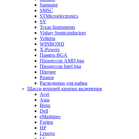
Samsung
SMSC
STMicroelectronics
SY
Texas Instruments
Vishay Semiconductors
Volterra
WINBOND
X-Powers
Память BGA
Процессор AMD bga
Процессор Intel bga
Прочие
Разное
Расходники для пайки
Шасси верхней кнопки включения
Acer
Asus
Benq
Dell
eMashines
Fujitsu
HP
Lenovo
LG