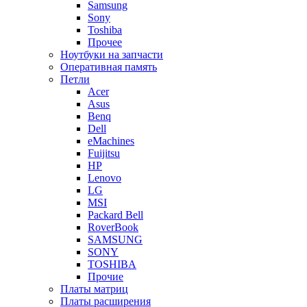
Samsung
Sony
Toshiba
Прочее
Ноутбуки на запчасти
Оперативная память
Петли
Acer
Asus
Benq
Dell
eMachines
Fuijitsu
HP
Lenovo
LG
MSI
Packard Bell
RoverBook
SAMSUNG
SONY
TOSHIBA
Прочие
Платы матриц
Платы расширения