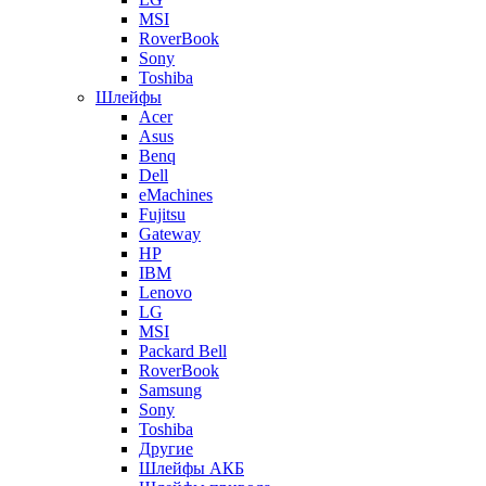
MSI
RoverBook
Sony
Toshiba
Шлейфы
Acer
Asus
Benq
Dell
eMachines
Fujitsu
Gateway
HP
IBM
Lenovo
LG
MSI
Packard Bell
RoverBook
Samsung
Sony
Toshiba
Другие
Шлейфы АКБ