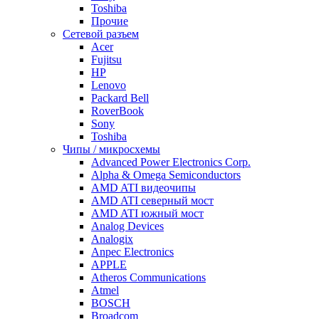
Toshiba
Прочие
Сетевой разъем
Acer
Fujitsu
HP
Lenovo
Packard Bell
RoverBook
Sony
Toshiba
Чипы / микросхемы
Advanced Power Electronics Corp.
Alpha & Omega Semiconductors
AMD ATI видеочипы
AMD ATI северный мост
AMD ATI южный мост
Analog Devices
Analogix
Anpec Electronics
APPLE
Atheros Communications
Atmel
BOSCH
Broadcom