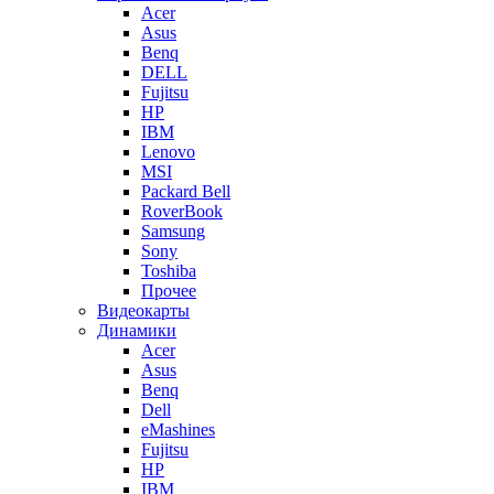
Acer
Asus
Benq
DELL
Fujitsu
HP
IBM
Lenovo
MSI
Packard Bell
RoverBook
Samsung
Sony
Toshiba
Прочее
Видеокарты
Динамики
Acer
Asus
Benq
Dell
eMashines
Fujitsu
HP
IBM