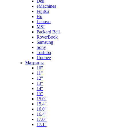
Dell
eMachines
Fujitsu
Hp
Lenovo
MSI
Packard Bell
RoverBook
Samsung
Sony
Toshiba
Прочее
Матрицы
10"
11"
12"
13"
14"
15"
15.0"
15.4"
16.0"
16.4"
17.0"
17.1"