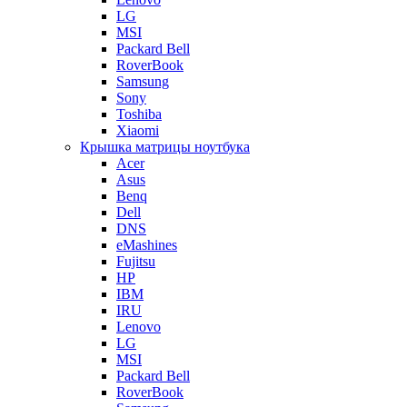
LG
MSI
Packard Bell
RoverBook
Samsung
Sony
Toshiba
Xiaomi
Крышка матрицы ноутбука
Acer
Asus
Benq
Dell
DNS
eMashines
Fujitsu
HP
IBM
IRU
Lenovo
LG
MSI
Packard Bell
RoverBook