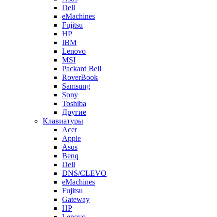
Dell
eMachines
Fujitsu
HP
IBM
Lenovo
MSI
Packard Bell
RoverBook
Samsung
Sony
Toshiba
Другие
Клавиатуры
Acer
Apple
Asus
Benq
Dell
DNS/CLEVO
eMachines
Fujitsu
Gateway
HP
Lenovo