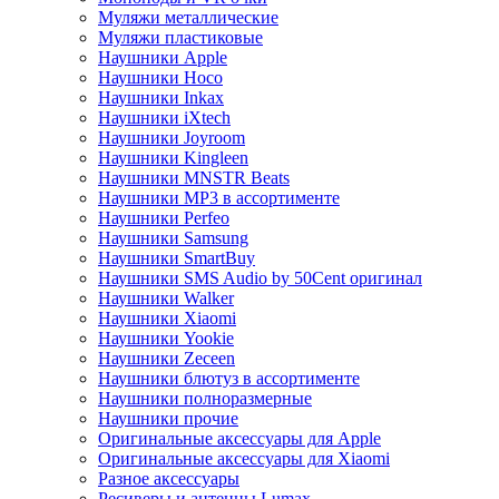
Муляжи металлические
Муляжи пластиковые
Наушники Apple
Наушники Hoco
Наушники Inkax
Наушники iXtech
Наушники Joyroom
Наушники Kingleen
Наушники MNSTR Beats
Наушники MP3 в ассортименте
Наушники Perfeo
Наушники Samsung
Наушники SmartBuy
Наушники SMS Audio by 50Cent оригинал
Наушники Walker
Наушники Xiaomi
Наушники Yookie
Наушники Zeceen
Наушники блютуз в ассортименте
Наушники полноразмерные
Наушники прочие
Оригинальные аксессуары для Apple
Оригинальные аксессуары для Xiaomi
Разное аксессуары
Ресиверы и антенны Lumax