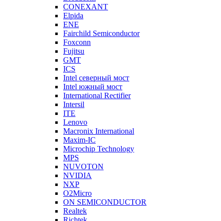
CONEXANT
Elpida
ENE
Fairchild Semiconductor
Foxconn
Fujitsu
GMT
ICS
Intel северный мост
Intel южный мост
International Rectifier
Intersil
ITE
Lenovo
Macronix International
Maxim-IC
Microchip Technology
MPS
NUVOTON
NVIDIA
NXP
O2Micro
ON SEMICONDUCTOR
Realtek
Richtek