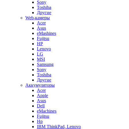
Sony
Toshiba
Другие
Web-камеры
Acer
Asus
eMashines
Fujitsu
HP
Lenovo
LG
MSI
Samsung
Sony
Toshiba
Другие
Аккумуляторы
Acer
Apple
Asus
Dell
eMachines
Fujitsu
Hp
IBM ThinkPad, Lenovo