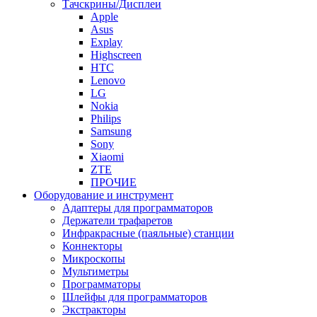
Тачскрины/Дисплеи
Apple
Asus
Explay
Highscreen
HTC
Lenovo
LG
Nokia
Philips
Samsung
Sony
Xiaomi
ZTE
ПРОЧИЕ
Оборудование и инструмент
Адаптеры для программаторов
Держатели трафаретов
Инфракрасные (паяльные) станции
Коннекторы
Микроскопы
Мультиметры
Программаторы
Шлейфы для программаторов
Экстракторы