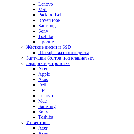
Lenovo
MSI
Packard Bell
RoverBook
Samsung
Sony
Toshiba
Прочие
Жесткие диски и SSD
Шлейфы жесткого диска
Заглушки болтов под клавиатуру
Зарядные устройства
Acer
Apple
Asus
Dell
HP
Lenovo
Mac
Samsung
Sony
Toshiba
Инверторы
Acer
Asus