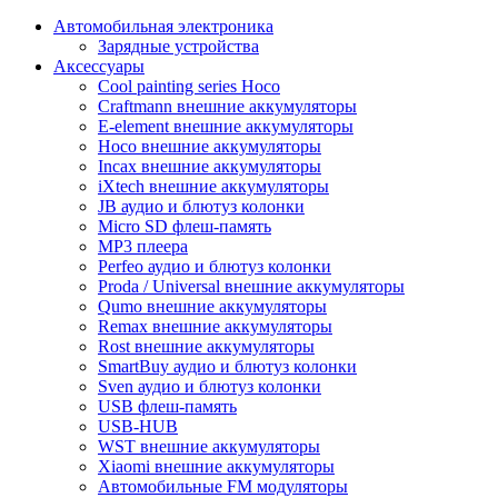
Автомобильная электроника
Зарядные устройства
Аксессуары
Cool painting series Hoco
Craftmann внешние аккумуляторы
E-element внешние аккумуляторы
Hoco внешние аккумуляторы
Incax внешние аккумуляторы
iXtech внешние аккумуляторы
JB аудио и блютуз колонки
Micro SD флеш-память
MP3 плеера
Perfeo аудио и блютуз колонки
Proda / Universal внешние аккумуляторы
Qumo внешние аккумуляторы
Remax внешние аккумуляторы
Rost внешние аккумуляторы
SmartBuy аудио и блютуз колонки
Sven аудио и блютуз колонки
USB флеш-память
USB-HUB
WST внешние аккумуляторы
Xiaomi внешние аккумуляторы
Автомобильные FM модуляторы