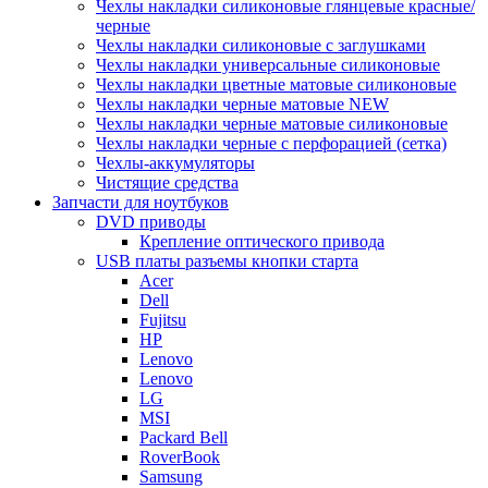
Чехлы накладки силиконовые глянцевые красные/
черные
Чехлы накладки силиконовые с заглушками
Чехлы накладки универсальные силиконовые
Чехлы накладки цветные матовые силиконовые
Чехлы накладки черные матовые NEW
Чехлы накладки черные матовые силиконовые
Чехлы накладки черные с перфорацией (сетка)
Чехлы-аккумуляторы
Чистящие средства
Запчасти для ноутбуков
DVD приводы
Крепление оптического привода
USB платы разъемы кнопки старта
Acer
Dell
Fujitsu
HP
Lenovo
Lenovo
LG
MSI
Packard Bell
RoverBook
Samsung