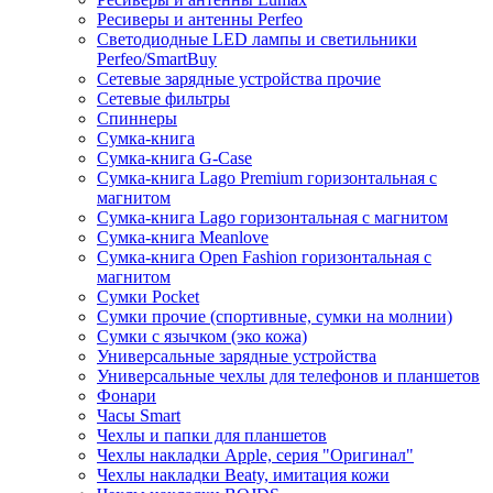
Ресиверы и антенны Perfeo
Светодиодные LED лампы и светильники
Perfeo/SmartBuy
Сетевые зарядные устройства прочие
Сетевые фильтры
Спиннеры
Сумка-книга
Сумка-книга G-Case
Сумка-книга Lago Premium горизонтальная с
магнитом
Сумка-книга Lago горизонтальная с магнитом
Сумка-книга Meanlove
Сумка-книга Open Fashion горизонтальная с
магнитом
Сумки Pocket
Сумки прочие (спортивные, сумки на молнии)
Сумки с язычком (эко кожа)
Универсальные зарядные устройства
Универсальные чехлы для телефонов и планшетов
Фонари
Часы Smart
Чехлы и папки для планшетов
Чехлы накладки Apple, серия "Оригинал"
Чехлы накладки Beaty, имитация кожи