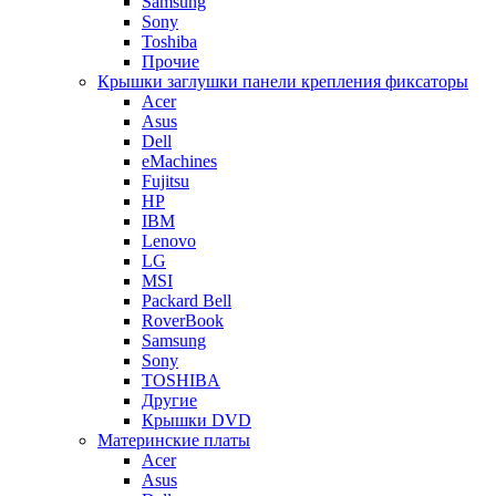
Samsung
Sony
Toshiba
Прочие
Крышки заглушки панели крепления фиксаторы
Acer
Asus
Dell
eMachines
Fujitsu
HP
IBM
Lenovo
LG
MSI
Packard Bell
RoverBook
Samsung
Sony
TOSHIBA
Другие
Крышки DVD
Материнские платы
Acer
Asus