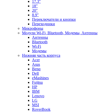
17.3"
18"
20"
8.9"
Переключатели и кнопки
Переходники
Микрофоны
Модули Wi-Fi, Bluetooth, Модемы, Антенны
Aнтенны
Bluetooth
Wi-Fi
Модемы
Нижняя часть корпуса
Acer
Asus
Benq
Dell
eMashines
Fujitsu
HP
IBM
Lenovo
LG
MSI
RoverBook