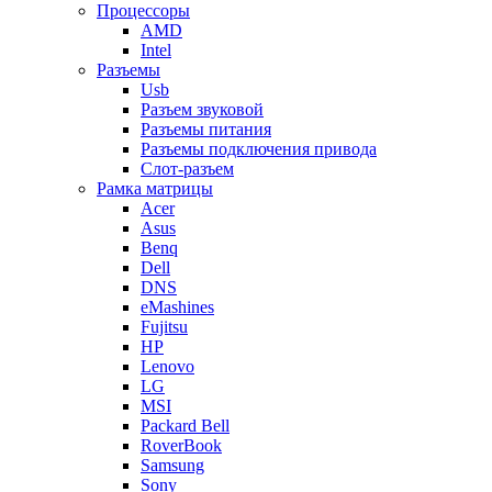
Процессоры
AMD
Intel
Разъемы
Usb
Разъем звуковой
Разъемы питания
Разъемы подключения привода
Слот-разъем
Рамка матрицы
Acer
Asus
Benq
Dell
DNS
eMashines
Fujitsu
HP
Lenovo
LG
MSI
Packard Bell
RoverBook
Samsung
Sony