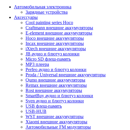
Автомобильная электроника
Зарядные устройства
Аксессуары
Cool painting series Hoco
Craftmann внешние аккумуляторы
E-element внешние аккумуляторы
Hoco внешние аккумуляторы
Incax внешние аккумуляторы
iXtech внешние аккумуляторы
JB аудио и блютуз колонки
Micro SD флеш-память
MP3 плеера
Perfeo аудио и блютуз колонки
Proda / Universal внешние аккумуляторы
Qumo внешние аккумуляторы
Remax внешние аккумуляторы
Rost внешние аккумуляторы
SmartBuy аудио и блютуз колонки
Sven аудио и блютуз колонки
USB флеш-память
USB-HUB
WST внешние аккумуляторы
Xiaomi внешние аккумуляторы
Автомобильные FM модуляторы