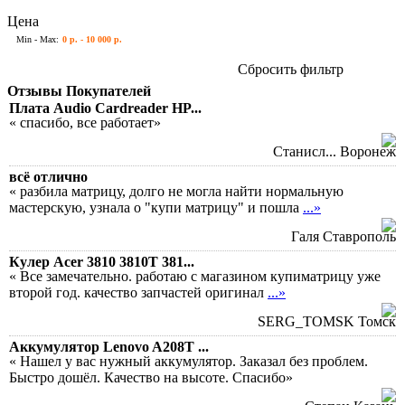
Цена
Min - Max:
0 р. - 10 000 р.
Сбросить фильтр
Отзывы Покупателей
Плата Audio Cardreader HP...
« спасибо, все работает»
Станисл... Воронеж
всё отлично
« разбила матрицу, долго не могла найти нормальную
мастерскую, узнала о "купи матрицу" и пошла
...»
Галя Ставрополь
Кулер Acer 3810 3810T 381...
« Все замечательно. работаю с магазином купиматрицу уже
второй год. качество запчастей оригинал
...»
SERG_TOMSK Томск
Аккумулятор Lenovo A208T ...
« Нашел у вас нужный аккумулятор. Заказал без проблем.
Быстро дошёл. Качество на высоте. Спасибо»