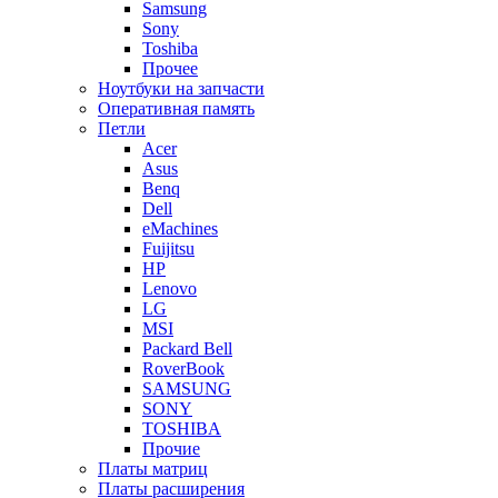
Samsung
Sony
Toshiba
Прочее
Ноутбуки на запчасти
Оперативная память
Петли
Acer
Asus
Benq
Dell
eMachines
Fuijitsu
HP
Lenovo
LG
MSI
Packard Bell
RoverBook
SAMSUNG
SONY
TOSHIBA
Прочие
Платы матриц
Платы расширения