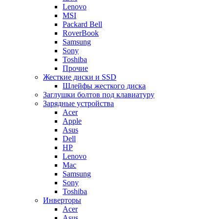
Lenovo
MSI
Packard Bell
RoverBook
Samsung
Sony
Toshiba
Прочие
Жесткие диски и SSD
Шлейфы жесткого диска
Заглушки болтов под клавиатуру
Зарядные устройства
Acer
Apple
Asus
Dell
HP
Lenovo
Mac
Samsung
Sony
Toshiba
Инверторы
Acer
Asus