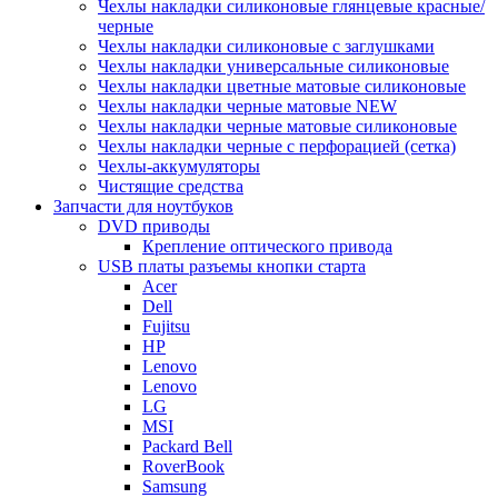
Чехлы накладки силиконовые глянцевые красные/
черные
Чехлы накладки силиконовые с заглушками
Чехлы накладки универсальные силиконовые
Чехлы накладки цветные матовые силиконовые
Чехлы накладки черные матовые NEW
Чехлы накладки черные матовые силиконовые
Чехлы накладки черные с перфорацией (сетка)
Чехлы-аккумуляторы
Чистящие средства
Запчасти для ноутбуков
DVD приводы
Крепление оптического привода
USB платы разъемы кнопки старта
Acer
Dell
Fujitsu
HP
Lenovo
Lenovo
LG
MSI
Packard Bell
RoverBook
Samsung