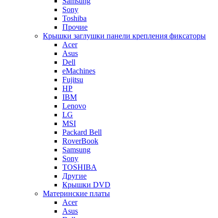
Samsung
Sony
Toshiba
Прочие
Крышки заглушки панели крепления фиксаторы
Acer
Asus
Dell
eMachines
Fujitsu
HP
IBM
Lenovo
LG
MSI
Packard Bell
RoverBook
Samsung
Sony
TOSHIBA
Другие
Крышки DVD
Материнские платы
Acer
Asus