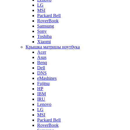
LG
MSI
Packard Bell
RoverBook
Samsung
Sony
Toshiba
Xiaomi
Крышка матрицы ноутбука
Acer
Asus
Benq
Dell
DNS
eMashines
Fujitsu
HP
IBM
IRU
Lenovo
LG
MSI
Packard Bell
RoverBook