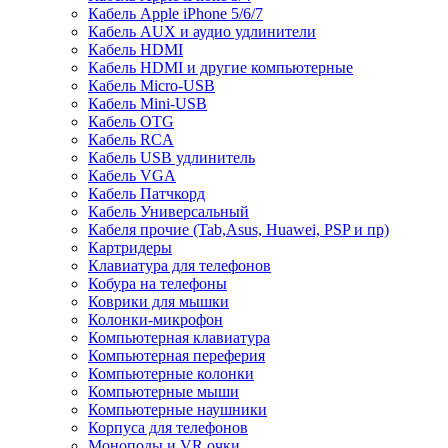
Кабель Apple iPhone 5/6/7
Кабель AUX и аудио удлинители
Кабель HDMI
Кабель HDMI и другие компьютерные
Кабель Micro-USB
Кабель Mini-USB
Кабель OTG
Кабель RCA
Кабель USB удлинитель
Кабель VGA
Кабель Патчкорд
Кабель Универсальный
Кабеля прочие (Tab,Asus, Huawei, PSP и пр)
Картридеры
Клавиатура для телефонов
Кобура на телефоны
Коврики для мышки
Колонки-микрофон
Компьютерная клавиатура
Компьютерная переферия
Компьютерные колонки
Компьютерные мыши
Компьютерные наушники
Корпуса для телефонов
Моноподы и VR очки