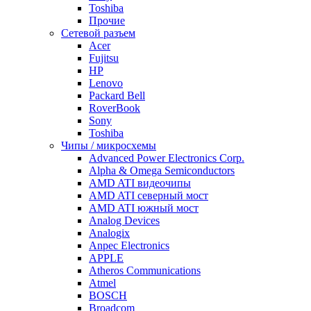
Toshiba
Прочие
Сетевой разъем
Acer
Fujitsu
HP
Lenovo
Packard Bell
RoverBook
Sony
Toshiba
Чипы / микросхемы
Advanced Power Electronics Corp.
Alpha & Omega Semiconductors
AMD ATI видеочипы
AMD ATI северный мост
AMD ATI южный мост
Analog Devices
Analogix
Anpec Electronics
APPLE
Atheros Communications
Atmel
BOSCH
Broadcom