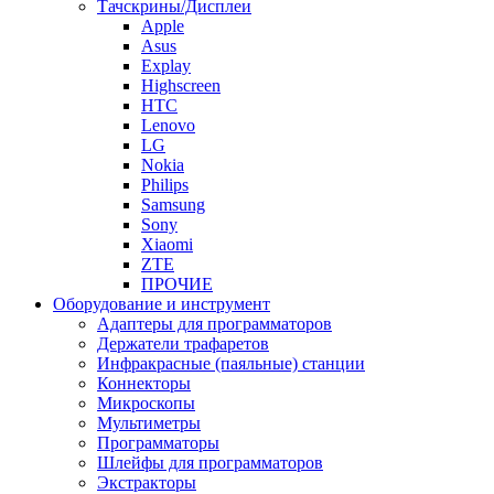
Тачскрины/Дисплеи
Apple
Asus
Explay
Highscreen
HTC
Lenovo
LG
Nokia
Philips
Samsung
Sony
Xiaomi
ZTE
ПРОЧИЕ
Оборудование и инструмент
Адаптеры для программаторов
Держатели трафаретов
Инфракрасные (паяльные) станции
Коннекторы
Микроскопы
Мультиметры
Программаторы
Шлейфы для программаторов
Экстракторы