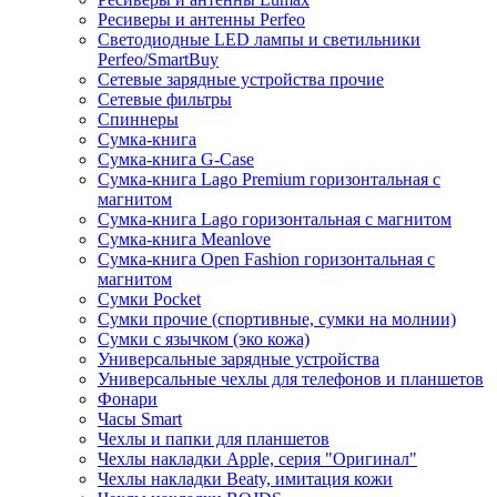
Ресиверы и антенны Perfeo
Светодиодные LED лампы и светильники
Perfeo/SmartBuy
Сетевые зарядные устройства прочие
Сетевые фильтры
Спиннеры
Сумка-книга
Сумка-книга G-Case
Сумка-книга Lago Premium горизонтальная с
магнитом
Сумка-книга Lago горизонтальная с магнитом
Сумка-книга Meanlove
Сумка-книга Open Fashion горизонтальная с
магнитом
Сумки Pocket
Сумки прочие (спортивные, сумки на молнии)
Сумки с язычком (эко кожа)
Универсальные зарядные устройства
Универсальные чехлы для телефонов и планшетов
Фонари
Часы Smart
Чехлы и папки для планшетов
Чехлы накладки Apple, серия "Оригинал"
Чехлы накладки Beaty, имитация кожи