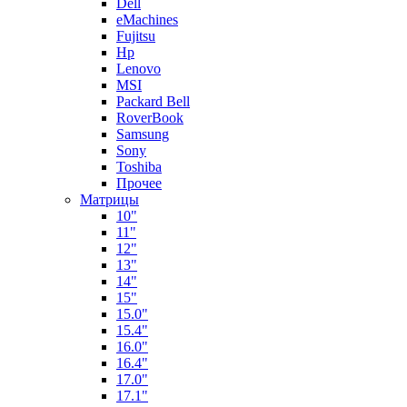
Dell
eMachines
Fujitsu
Hp
Lenovo
MSI
Packard Bell
RoverBook
Samsung
Sony
Toshiba
Прочее
Матрицы
10"
11"
12"
13"
14"
15"
15.0"
15.4"
16.0"
16.4"
17.0"
17.1"