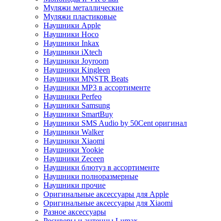
Муляжи металлические
Муляжи пластиковые
Наушники Apple
Наушники Hoco
Наушники Inkax
Наушники iXtech
Наушники Joyroom
Наушники Kingleen
Наушники MNSTR Beats
Наушники MP3 в ассортименте
Наушники Perfeo
Наушники Samsung
Наушники SmartBuy
Наушники SMS Audio by 50Cent оригинал
Наушники Walker
Наушники Xiaomi
Наушники Yookie
Наушники Zeceen
Наушники блютуз в ассортименте
Наушники полноразмерные
Наушники прочие
Оригинальные аксессуары для Apple
Оригинальные аксессуары для Xiaomi
Разное аксессуары
Ресиверы и антенны Lumax