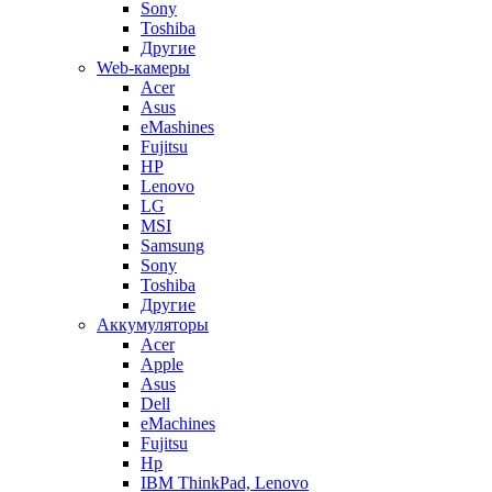
Sony
Toshiba
Другие
Web-камеры
Acer
Asus
eMashines
Fujitsu
HP
Lenovo
LG
MSI
Samsung
Sony
Toshiba
Другие
Аккумуляторы
Acer
Apple
Asus
Dell
eMachines
Fujitsu
Hp
IBM ThinkPad, Lenovo