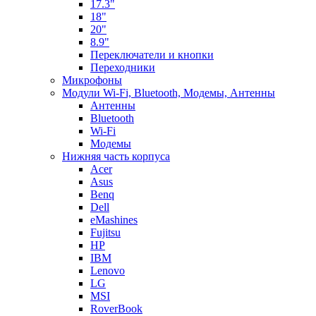
17.3"
18"
20"
8.9"
Переключатели и кнопки
Переходники
Микрофоны
Модули Wi-Fi, Bluetooth, Модемы, Антенны
Aнтенны
Bluetooth
Wi-Fi
Модемы
Нижняя часть корпуса
Acer
Asus
Benq
Dell
eMashines
Fujitsu
HP
IBM
Lenovo
LG
MSI
RoverBook