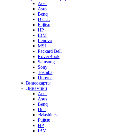
Acer
Asus
Benq
DELL
Fujitsu
HP
IBM
Lenovo
MSI
Packard Bell
RoverBook
Samsung
Sony
Toshiba
Прочее
Видеокарты
Динамики
Acer
Asus
Benq
Dell
eMashines
Fujitsu
HP
IBM