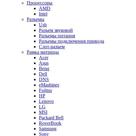
Процессоры
AMD
Intel
Разъемы
Usb
Разъем звуковой
Разъемы питания
Разъемы подключения привода
Слот-разъем
Рамка матрицы
Acer
Asus
Benq
Dell
DNS
eMashines
Fujitsu
HP
Lenovo
LG
MSI
Packard Bell
RoverBook
Samsung
Sony