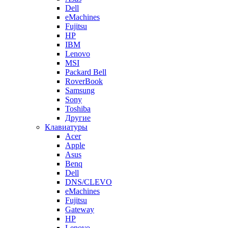
Dell
eMachines
Fujitsu
HP
IBM
Lenovo
MSI
Packard Bell
RoverBook
Samsung
Sony
Toshiba
Другие
Клавиатуры
Acer
Apple
Asus
Benq
Dell
DNS/CLEVO
eMachines
Fujitsu
Gateway
HP
Lenovo