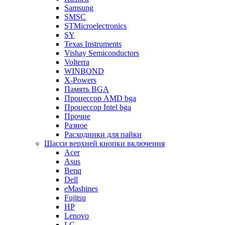
Samsung
SMSC
STMicroelectronics
SY
Texas Instruments
Vishay Semiconductors
Volterra
WINBOND
X-Powers
Память BGA
Процессор AMD bga
Процессор Intel bga
Прочие
Разное
Расходники для пайки
Шасси верхней кнопки включения
Acer
Asus
Benq
Dell
eMashines
Fujitsu
HP
Lenovo
LG