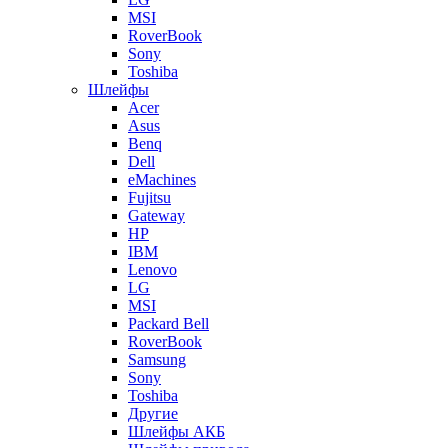
MSI
RoverBook
Sony
Toshiba
Шлейфы
Acer
Asus
Benq
Dell
eMachines
Fujitsu
Gateway
HP
IBM
Lenovo
LG
MSI
Packard Bell
RoverBook
Samsung
Sony
Toshiba
Другие
Шлейфы АКБ