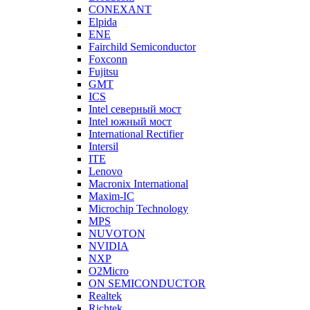
CONEXANT
Elpida
ENE
Fairchild Semiconductor
Foxconn
Fujitsu
GMT
ICS
Intel северный мост
Intel южный мост
International Rectifier
Intersil
ITE
Lenovo
Macronix International
Maxim-IC
Microchip Technology
MPS
NUVOTON
NVIDIA
NXP
O2Micro
ON SEMICONDUCTOR
Realtek
Richtek