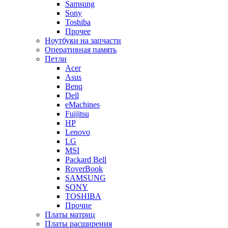
Samsung
Sony
Toshiba
Прочее
Ноутбуки на запчасти
Оперативная память
Петли
Acer
Asus
Benq
Dell
eMachines
Fuijitsu
HP
Lenovo
LG
MSI
Packard Bell
RoverBook
SAMSUNG
SONY
TOSHIBA
Прочие
Платы матриц
Платы расширения