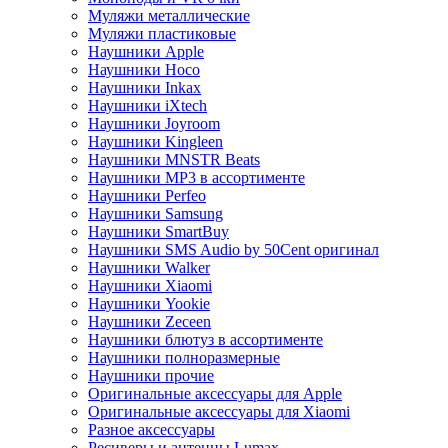
Муляжи металлические
Муляжи пластиковые
Наушники Apple
Наушники Hoco
Наушники Inkax
Наушники iXtech
Наушники Joyroom
Наушники Kingleen
Наушники MNSTR Beats
Наушники MP3 в ассортименте
Наушники Perfeo
Наушники Samsung
Наушники SmartBuy
Наушники SMS Audio by 50Cent оригинал
Наушники Walker
Наушники Xiaomi
Наушники Yookie
Наушники Zeceen
Наушники блютуз в ассортименте
Наушники полноразмерные
Наушники прочие
Оригинальные аксессуары для Apple
Оригинальные аксессуары для Xiaomi
Разное аксессуары
Ресиверы и антенны Lumax