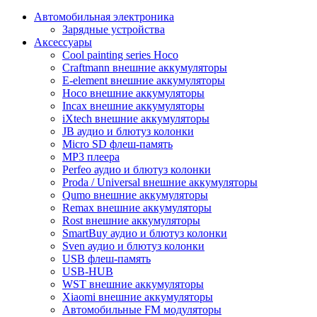
Автомобильная электроника
Зарядные устройства
Аксессуары
Cool painting series Hoco
Craftmann внешние аккумуляторы
E-element внешние аккумуляторы
Hoco внешние аккумуляторы
Incax внешние аккумуляторы
iXtech внешние аккумуляторы
JB аудио и блютуз колонки
Micro SD флеш-память
MP3 плеера
Perfeo аудио и блютуз колонки
Proda / Universal внешние аккумуляторы
Qumo внешние аккумуляторы
Remax внешние аккумуляторы
Rost внешние аккумуляторы
SmartBuy аудио и блютуз колонки
Sven аудио и блютуз колонки
USB флеш-память
USB-HUB
WST внешние аккумуляторы
Xiaomi внешние аккумуляторы
Автомобильные FM модуляторы