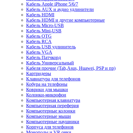
Кабель Apple iPhone 5/6/7
Кабель AUX и аудио удлинители
Кабель HDMI
Кабель HDMI и другие компьютерные
Кабель Micro-USB
Кабель Mini-USB
Кабель OTG
Кабель RCA
Кабель USB удлинитель
Кабель VGA
Кабель Патчкорд
Кабель Универсальный
Кабеля прочие (Tab,Asus, Huawei, PSP и пр)
Картридеры
Клавиатура для телефонов
Кобура на телефоны
Коврики для мышки
Колонки-микрофон
Компьютерная клавиатура
Компьютерная переферия
Компьютерные колонки
Компьютерные мыши
Компьютерные наушники
Корпуса для телефонов
Моноподы и VR очки