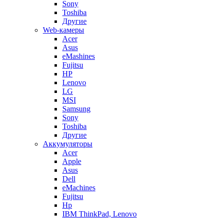
Sony
Toshiba
Другие
Web-камеры
Acer
Asus
eMashines
Fujitsu
HP
Lenovo
LG
MSI
Samsung
Sony
Toshiba
Другие
Аккумуляторы
Acer
Apple
Asus
Dell
eMachines
Fujitsu
Hp
IBM ThinkPad, Lenovo