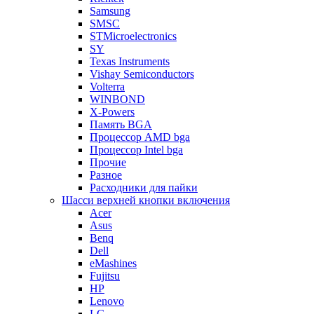
Samsung
SMSC
STMicroelectronics
SY
Texas Instruments
Vishay Semiconductors
Volterra
WINBOND
X-Powers
Память BGA
Процессор AMD bga
Процессор Intel bga
Прочие
Разное
Расходники для пайки
Шасси верхней кнопки включения
Acer
Asus
Benq
Dell
eMashines
Fujitsu
HP
Lenovo
LG