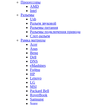
Процессоры
AMD
Intel
Разъемы
Usb
Разъем звуковой
Разъемы питания
Разъемы подключения привода
Слот-разъем
Рамка матрицы
Acer
Asus
Benq
Dell
DNS
eMashines
Fujitsu
HP
Lenovo
LG
MSI
Packard Bell
RoverBook
Samsung
Sony