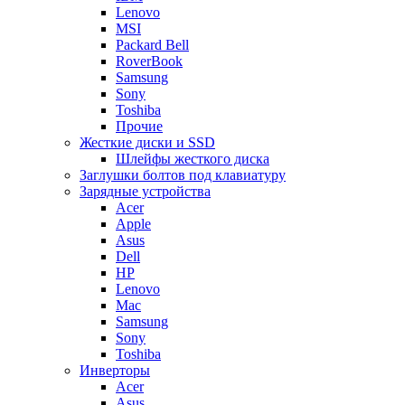
Lenovo
MSI
Packard Bell
RoverBook
Samsung
Sony
Toshiba
Прочие
Жесткие диски и SSD
Шлейфы жесткого диска
Заглушки болтов под клавиатуру
Зарядные устройства
Acer
Apple
Asus
Dell
HP
Lenovo
Mac
Samsung
Sony
Toshiba
Инверторы
Acer
Asus