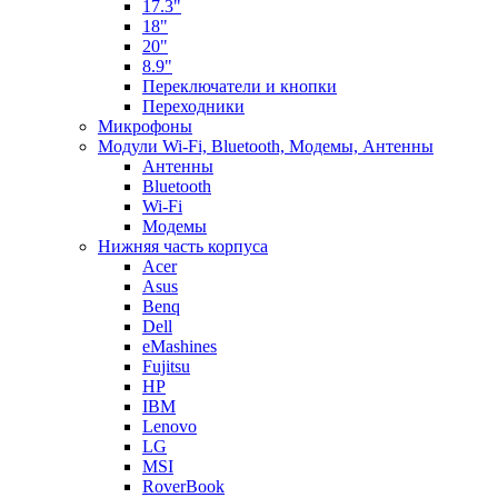
17.3"
18"
20"
8.9"
Переключатели и кнопки
Переходники
Микрофоны
Модули Wi-Fi, Bluetooth, Модемы, Антенны
Aнтенны
Bluetooth
Wi-Fi
Модемы
Нижняя часть корпуса
Acer
Asus
Benq
Dell
eMashines
Fujitsu
HP
IBM
Lenovo
LG
MSI
RoverBook