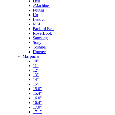
Dell
eMachines
Fujitsu
Hp
Lenovo
MSI
Packard Bell
RoverBook
Samsung
Sony
Toshiba
Прочее
Матрицы
10"
11"
12"
13"
14"
15"
15.0"
15.4"
16.0"
16.4"
17.0"
17.1"