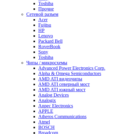
Toshiba
Прочие
Сетевой разъем
Acer
Fujitsu
HP
Lenovo
Packard Bell
RoverBook
Sony
Toshiba
Чипы / микросхемы
Advanced Power Electronics Corp.
Alpha & Omega Semiconductors
AMD ATI видеочипы
AMD ATI северный мост
AMD ATI южный мост
Analog Devices
Analogix
Anpec Electronics
APPLE
Atheros Communications
Atmel
BOSCH
Broadcom