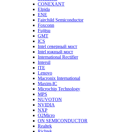
CONEXANT
Elpida
ENE
Fairchild Semiconductor
Foxconn
Fujitsu
GMT
ICS
Intel северный мост
Intel южный мост
International Rectifier
Intersil
ITE
Lenovo
Macronix International
Maxim-IC
Microchip Technology
MPS
NUVOTON
NVIDIA
NXP
O2Micro
ON SEMICONDUCTOR
Realtek
Richtek