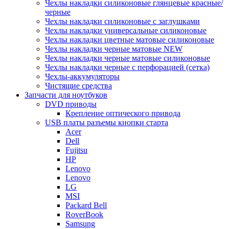
Чехлы накладки силиконовые глянцевые красные/
черные
Чехлы накладки силиконовые с заглушками
Чехлы накладки универсальные силиконовые
Чехлы накладки цветные матовые силиконовые
Чехлы накладки черные матовые NEW
Чехлы накладки черные матовые силиконовые
Чехлы накладки черные с перфорацией (сетка)
Чехлы-аккумуляторы
Чистящие средства
Запчасти для ноутбуков
DVD приводы
Крепление оптического привода
USB платы разъемы кнопки старта
Acer
Dell
Fujitsu
HP
Lenovo
Lenovo
LG
MSI
Packard Bell
RoverBook
Samsung