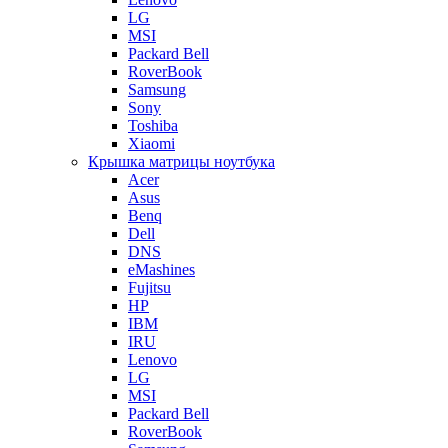
LG
MSI
Packard Bell
RoverBook
Samsung
Sony
Toshiba
Xiaomi
Крышка матрицы ноутбука
Acer
Asus
Benq
Dell
DNS
eMashines
Fujitsu
HP
IBM
IRU
Lenovo
LG
MSI
Packard Bell
RoverBook