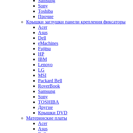
Samsung
Sony
Toshiba
Прочие
Крышки заглушки панели крепления фиксаторы
Acer
Asus
Dell
eMachines
Fujitsu
HP
IBM
Lenovo
LG
MSI
Packard Bell
RoverBook
Samsung
Sony
TOSHIBA
Другие
Крышки DVD
Материнские платы
Acer
Asus