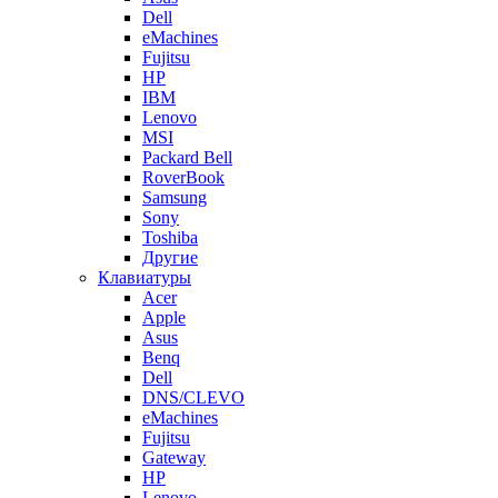
Dell
eMachines
Fujitsu
HP
IBM
Lenovo
MSI
Packard Bell
RoverBook
Samsung
Sony
Toshiba
Другие
Клавиатуры
Acer
Apple
Asus
Benq
Dell
DNS/CLEVO
eMachines
Fujitsu
Gateway
HP
Lenovo