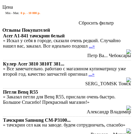
Цена
Min - Max:
0 р. - 10 000 р.
Сбросить фильтр
Отзывы Покупателей
Acer A1-841 тачскрин белый
« Искал у себя в городе, сказали очень редкий. Случайно
нашел вас, заказал. Все идеально подошл
...»
Петр Ва... Чебоксары
Кулер Acer 3810 3810T 381...
« Все замечательно. работаю с магазином купиматрицу уже
второй год. качество запчастей оригинал
...»
SERG_TOMSK Томск
Петли Benq R55
« Заказал петли для Benq R55, прислали очень быстро.
Большое Спасибо! Прекрасный магазин!»
Александр Владимир
Тачскрин Samsung CM-P3100...
« тачскрин сел как на заводе. будем сотрудничать, спасибо»