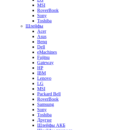
MSI
RoverBook
Sony
Toshiba
Шлейфы
Acer
Asus
Benq
Dell
eMachines
Fujitsu
Gateway
HP
IBM
Lenovo
LG
MSI
Packard Bell
RoverBook
Samsung
Sony
Toshiba
Другие
Шлейфы АКБ