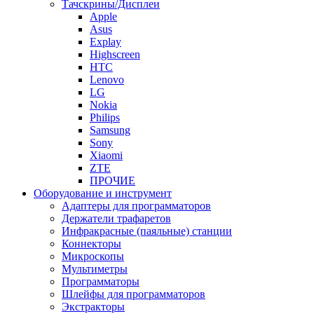
Тачскрины/Дисплеи
Apple
Asus
Explay
Highscreen
HTC
Lenovo
LG
Nokia
Philips
Samsung
Sony
Xiaomi
ZTE
ПРОЧИЕ
Оборудование и инструмент
Адаптеры для программаторов
Держатели трафаретов
Инфракрасные (паяльные) станции
Коннекторы
Микроскопы
Мультиметры
Программаторы
Шлейфы для программаторов
Экстракторы