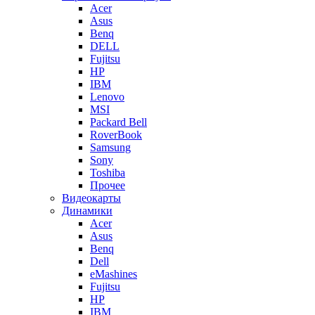
Acer
Asus
Benq
DELL
Fujitsu
HP
IBM
Lenovo
MSI
Packard Bell
RoverBook
Samsung
Sony
Toshiba
Прочее
Видеокарты
Динамики
Acer
Asus
Benq
Dell
eMashines
Fujitsu
HP
IBM