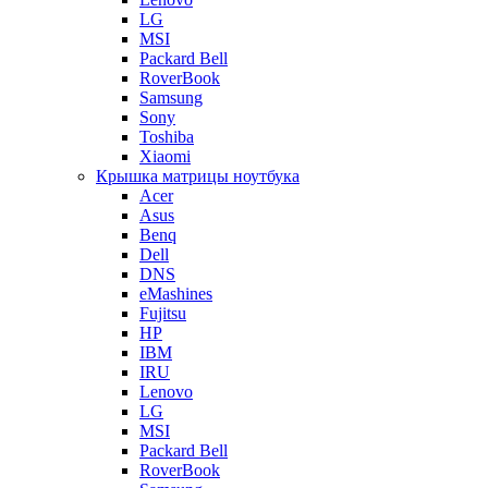
LG
MSI
Packard Bell
RoverBook
Samsung
Sony
Toshiba
Xiaomi
Крышка матрицы ноутбука
Acer
Asus
Benq
Dell
DNS
eMashines
Fujitsu
HP
IBM
IRU
Lenovo
LG
MSI
Packard Bell
RoverBook