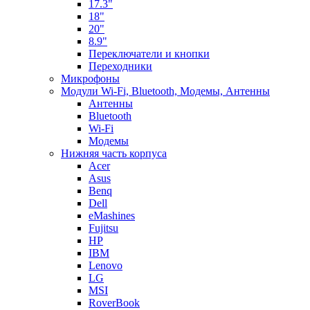
17.3"
18"
20"
8.9"
Переключатели и кнопки
Переходники
Микрофоны
Модули Wi-Fi, Bluetooth, Модемы, Антенны
Aнтенны
Bluetooth
Wi-Fi
Модемы
Нижняя часть корпуса
Acer
Asus
Benq
Dell
eMashines
Fujitsu
HP
IBM
Lenovo
LG
MSI
RoverBook