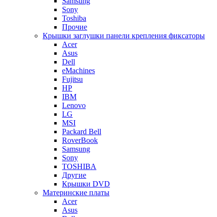
Samsung
Sony
Toshiba
Прочие
Крышки заглушки панели крепления фиксаторы
Acer
Asus
Dell
eMachines
Fujitsu
HP
IBM
Lenovo
LG
MSI
Packard Bell
RoverBook
Samsung
Sony
TOSHIBA
Другие
Крышки DVD
Материнские платы
Acer
Asus