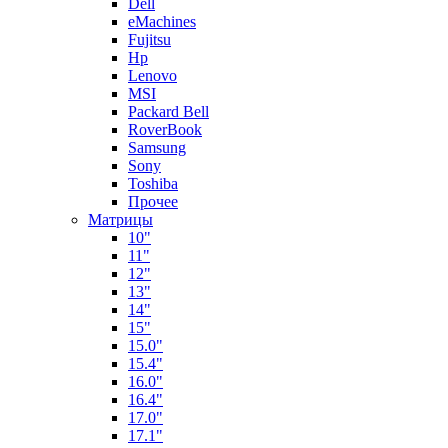
Dell
eMachines
Fujitsu
Hp
Lenovo
MSI
Packard Bell
RoverBook
Samsung
Sony
Toshiba
Прочее
Матрицы
10"
11"
12"
13"
14"
15"
15.0"
15.4"
16.0"
16.4"
17.0"
17.1"