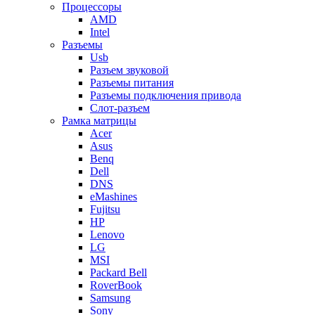
Процессоры
AMD
Intel
Разъемы
Usb
Разъем звуковой
Разъемы питания
Разъемы подключения привода
Слот-разъем
Рамка матрицы
Acer
Asus
Benq
Dell
DNS
eMashines
Fujitsu
HP
Lenovo
LG
MSI
Packard Bell
RoverBook
Samsung
Sony