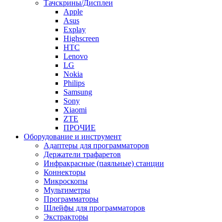
Тачскрины/Дисплеи
Apple
Asus
Explay
Highscreen
HTC
Lenovo
LG
Nokia
Philips
Samsung
Sony
Xiaomi
ZTE
ПРОЧИЕ
Оборудование и инструмент
Адаптеры для программаторов
Держатели трафаретов
Инфракрасные (паяльные) станции
Коннекторы
Микроскопы
Мультиметры
Программаторы
Шлейфы для программаторов
Экстракторы