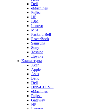
Dell
eMachines
Fujitsu
HP
IBM
Lenovo
MSI
Packard Bell
RoverBook
Samsung
Sony
Toshiba
Другие
Клавиатуры
Acer
Apple
Asus
Benq
Dell
DNS/CLEVO
eMachines
Fujitsu
Gateway
HP
Lenovo