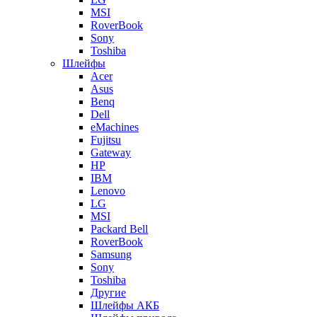
MSI
RoverBook
Sony
Toshiba
Шлейфы
Acer
Asus
Benq
Dell
eMachines
Fujitsu
Gateway
HP
IBM
Lenovo
LG
MSI
Packard Bell
RoverBook
Samsung
Sony
Toshiba
Другие
Шлейфы АКБ