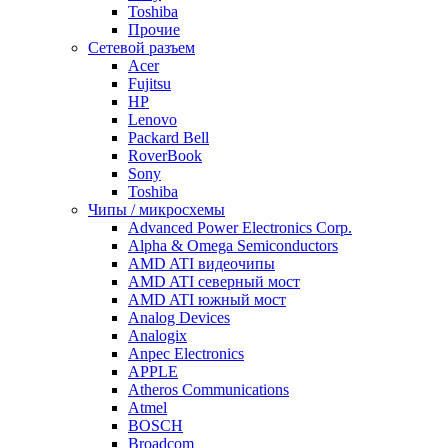
Toshiba
Прочие
Сетевой разъем
Acer
Fujitsu
HP
Lenovo
Packard Bell
RoverBook
Sony
Toshiba
Чипы / микросхемы
Advanced Power Electronics Corp.
Alpha & Omega Semiconductors
AMD ATI видеочипы
AMD ATI северный мост
AMD ATI южный мост
Analog Devices
Analogix
Anpec Electronics
APPLE
Atheros Communications
Atmel
BOSCH
Broadcom