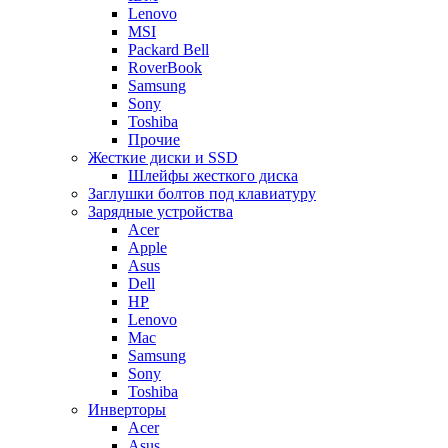
Lenovo
MSI
Packard Bell
RoverBook
Samsung
Sony
Toshiba
Прочие
Жесткие диски и SSD
Шлейфы жесткого диска
Заглушки болтов под клавиатуру
Зарядные устройства
Acer
Apple
Asus
Dell
HP
Lenovo
Mac
Samsung
Sony
Toshiba
Инверторы
Acer
Asus