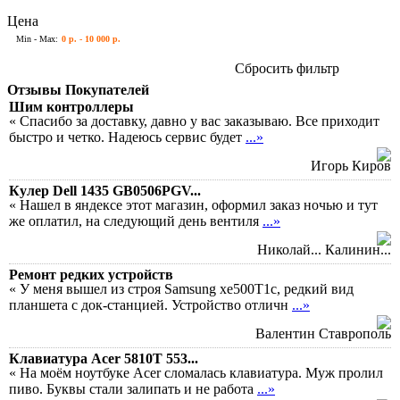
Цена
Min - Max:
0 р. - 10 000 р.
Сбросить фильтр
Отзывы Покупателей
Шим контроллеры
« Спасибо за доставку, давно у вас заказываю. Все приходит
быстро и четко. Надеюсь сервис будет
...»
Игорь Киров
Кулер Dell 1435 GB0506PGV...
« Нашел в яндексе этот магазин, оформил заказ ночью и тут
же оплатил, на следующий день вентиля
...»
Николай... Калинин...
Ремонт редких устройств
« У меня вышел из строя Samsung xe500T1c, редкий вид
планшета с док-станцией. Устройство отличн
...»
Валентин Ставрополь
Клавиатура Acer 5810T 553...
« На моём ноутбуке Acer сломалась клавиатура. Муж пролил
пиво. Буквы стали залипать и не работа
...»