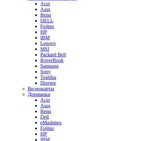
Acer
Asus
Benq
DELL
Fujitsu
HP
IBM
Lenovo
MSI
Packard Bell
RoverBook
Samsung
Sony
Toshiba
Прочее
Видеокарты
Динамики
Acer
Asus
Benq
Dell
eMashines
Fujitsu
HP
IBM