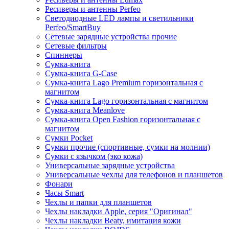
Ресиверы и антенны Perfeo
Светодиодные LED лампы и светильники
Perfeo/SmartBuy
Сетевые зарядные устройства прочие
Сетевые фильтры
Спиннеры
Сумка-книга
Сумка-книга G-Case
Сумка-книга Lago Premium горизонтальная с
магнитом
Сумка-книга Lago горизонтальная с магнитом
Сумка-книга Meanlove
Сумка-книга Open Fashion горизонтальная с
магнитом
Сумки Pocket
Сумки прочие (спортивные, сумки на молнии)
Сумки с язычком (эко кожа)
Универсальные зарядные устройства
Универсальные чехлы для телефонов и планшетов
Фонари
Часы Smart
Чехлы и папки для планшетов
Чехлы накладки Apple, серия "Оригинал"
Чехлы накладки Beaty, имитация кожи