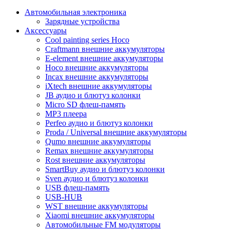
Автомобильная электроника
Зарядные устройства
Аксессуары
Cool painting series Hoco
Craftmann внешние аккумуляторы
E-element внешние аккумуляторы
Hoco внешние аккумуляторы
Incax внешние аккумуляторы
iXtech внешние аккумуляторы
JB аудио и блютуз колонки
Micro SD флеш-память
MP3 плеера
Perfeo аудио и блютуз колонки
Proda / Universal внешние аккумуляторы
Qumo внешние аккумуляторы
Remax внешние аккумуляторы
Rost внешние аккумуляторы
SmartBuy аудио и блютуз колонки
Sven аудио и блютуз колонки
USB флеш-память
USB-HUB
WST внешние аккумуляторы
Xiaomi внешние аккумуляторы
Автомобильные FM модуляторы