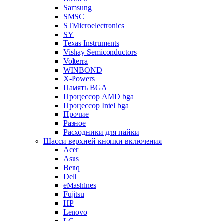
Samsung
SMSC
STMicroelectronics
SY
Texas Instruments
Vishay Semiconductors
Volterra
WINBOND
X-Powers
Память BGA
Процессор AMD bga
Процессор Intel bga
Прочие
Разное
Расходники для пайки
Шасси верхней кнопки включения
Acer
Asus
Benq
Dell
eMashines
Fujitsu
HP
Lenovo
LG