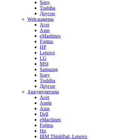
Sony
Toshiba
Другие
Web-камеры
Acer
Asus
eMashines
Fujitsu
HP
Lenovo
LG
MSI
Samsung
Sony
Toshiba
Другие
Аккумуляторы
Acer
Apple
Asus
Dell
eMachines
Fujitsu
Hp
IBM ThinkPad, Lenovo