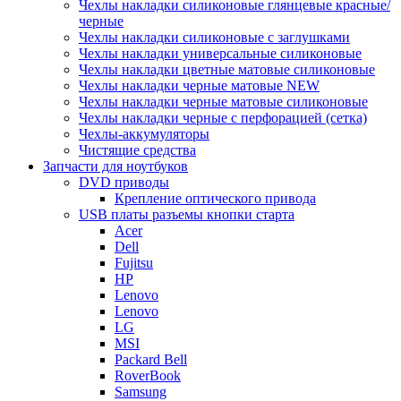
Чехлы накладки силиконовые глянцевые красные/
черные
Чехлы накладки силиконовые с заглушками
Чехлы накладки универсальные силиконовые
Чехлы накладки цветные матовые силиконовые
Чехлы накладки черные матовые NEW
Чехлы накладки черные матовые силиконовые
Чехлы накладки черные с перфорацией (сетка)
Чехлы-аккумуляторы
Чистящие средства
Запчасти для ноутбуков
DVD приводы
Крепление оптического привода
USB платы разъемы кнопки старта
Acer
Dell
Fujitsu
HP
Lenovo
Lenovo
LG
MSI
Packard Bell
RoverBook
Samsung