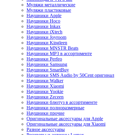
Муляжи металлические
Муляжи пластиковые
Наушники Apple
Наушники Hoco
Наушники Inkax
Наушники iXtech
Наушники Joyroom
Наушники Kingleen
Наушники MNSTR Beats
Наушники MP3 в ассортименте
Наушники Perfeo
Наушники Samsung
Наушники SmartBuy
Наушники SMS Audio by 50Cent оригинал
Наушники Walker
Наушники Xiaomi
Наушники Yookie
Наушники Zeceen
Наушники блютуз в ассортименте
Наушники полноразмерные
Наушники прочие
Оригинальные аксессуары для Apple
Оригинальные аксессуары для Xiaomi
Разное аксессуары
Ресиверы и антенны Lumax