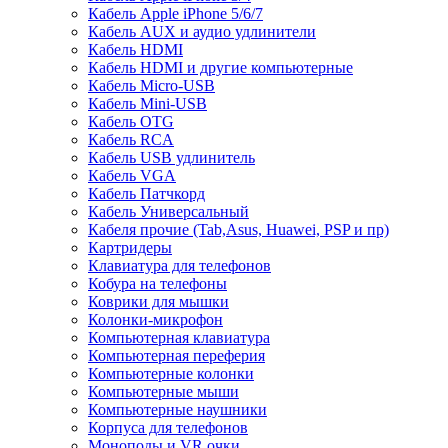
Кабель Apple iPhone 5/6/7
Кабель AUX и аудио удлинители
Кабель HDMI
Кабель HDMI и другие компьютерные
Кабель Micro-USB
Кабель Mini-USB
Кабель OTG
Кабель RCA
Кабель USB удлинитель
Кабель VGA
Кабель Патчкорд
Кабель Универсальный
Кабеля прочие (Tab,Asus, Huawei, PSP и пр)
Картридеры
Клавиатура для телефонов
Кобура на телефоны
Коврики для мышки
Колонки-микрофон
Компьютерная клавиатура
Компьютерная переферия
Компьютерные колонки
Компьютерные мыши
Компьютерные наушники
Корпуса для телефонов
Моноподы и VR очки