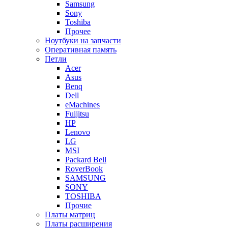
Samsung
Sony
Toshiba
Прочее
Ноутбуки на запчасти
Оперативная память
Петли
Acer
Asus
Benq
Dell
eMachines
Fuijitsu
HP
Lenovo
LG
MSI
Packard Bell
RoverBook
SAMSUNG
SONY
TOSHIBA
Прочие
Платы матриц
Платы расширения