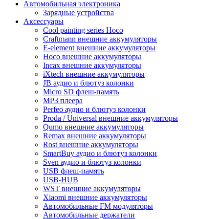
Автомобильная электроника
Зарядные устройства
Аксессуары
Cool painting series Hoco
Craftmann внешние аккумуляторы
E-element внешние аккумуляторы
Hoco внешние аккумуляторы
Incax внешние аккумуляторы
iXtech внешние аккумуляторы
JB аудио и блютуз колонки
Micro SD флеш-память
MP3 плеера
Perfeo аудио и блютуз колонки
Proda / Universal внешние аккумуляторы
Qumo внешние аккумуляторы
Remax внешние аккумуляторы
Rost внешние аккумуляторы
SmartBuy аудио и блютуз колонки
Sven аудио и блютуз колонки
USB флеш-память
USB-HUB
WST внешние аккумуляторы
Xiaomi внешние аккумуляторы
Автомобильные FM модуляторы
Автомобильные держатели