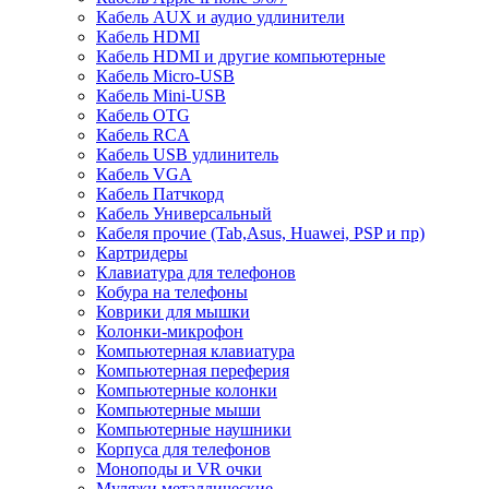
Кабель AUX и аудио удлинители
Кабель HDMI
Кабель HDMI и другие компьютерные
Кабель Micro-USB
Кабель Mini-USB
Кабель OTG
Кабель RCA
Кабель USB удлинитель
Кабель VGA
Кабель Патчкорд
Кабель Универсальный
Кабеля прочие (Tab,Asus, Huawei, PSP и пр)
Картридеры
Клавиатура для телефонов
Кобура на телефоны
Коврики для мышки
Колонки-микрофон
Компьютерная клавиатура
Компьютерная переферия
Компьютерные колонки
Компьютерные мыши
Компьютерные наушники
Корпуса для телефонов
Моноподы и VR очки
Муляжи металлические