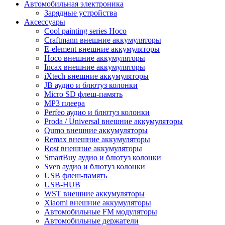
Автомобильная электроника
Зарядные устройства
Аксессуары
Cool painting series Hoco
Craftmann внешние аккумуляторы
E-element внешние аккумуляторы
Hoco внешние аккумуляторы
Incax внешние аккумуляторы
iXtech внешние аккумуляторы
JB аудио и блютуз колонки
Micro SD флеш-память
MP3 плеера
Perfeo аудио и блютуз колонки
Proda / Universal внешние аккумуляторы
Qumo внешние аккумуляторы
Remax внешние аккумуляторы
Rost внешние аккумуляторы
SmartBuy аудио и блютуз колонки
Sven аудио и блютуз колонки
USB флеш-память
USB-HUB
WST внешние аккумуляторы
Xiaomi внешние аккумуляторы
Автомобильные FM модуляторы
Автомобильные держатели