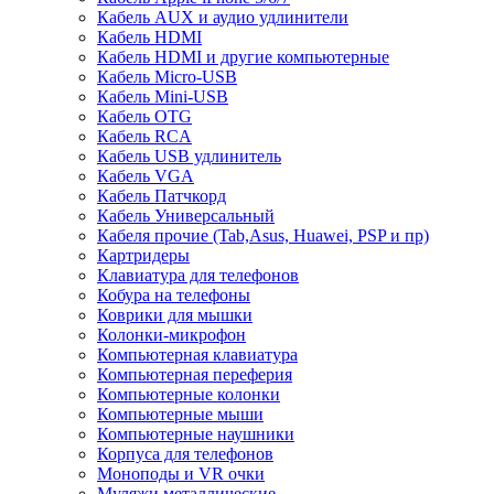
Кабель AUX и аудио удлинители
Кабель HDMI
Кабель HDMI и другие компьютерные
Кабель Micro-USB
Кабель Mini-USB
Кабель OTG
Кабель RCA
Кабель USB удлинитель
Кабель VGA
Кабель Патчкорд
Кабель Универсальный
Кабеля прочие (Tab,Asus, Huawei, PSP и пр)
Картридеры
Клавиатура для телефонов
Кобура на телефоны
Коврики для мышки
Колонки-микрофон
Компьютерная клавиатура
Компьютерная переферия
Компьютерные колонки
Компьютерные мыши
Компьютерные наушники
Корпуса для телефонов
Моноподы и VR очки
Муляжи металлические