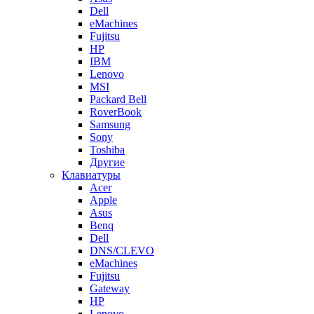
Dell
eMachines
Fujitsu
HP
IBM
Lenovo
MSI
Packard Bell
RoverBook
Samsung
Sony
Toshiba
Другие
Клавиатуры
Acer
Apple
Asus
Benq
Dell
DNS/CLEVO
eMachines
Fujitsu
Gateway
HP
Lenovo