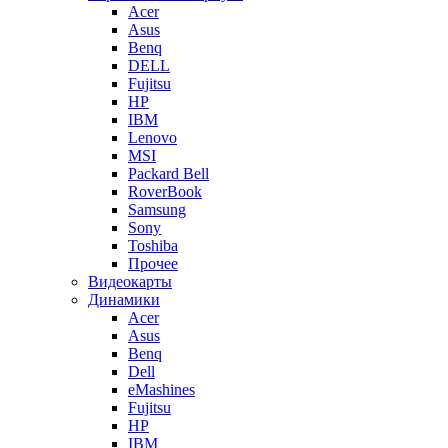
Acer
Asus
Benq
DELL
Fujitsu
HP
IBM
Lenovo
MSI
Packard Bell
RoverBook
Samsung
Sony
Toshiba
Прочее
Видеокарты
Динамики
Acer
Asus
Benq
Dell
eMashines
Fujitsu
HP
IBM