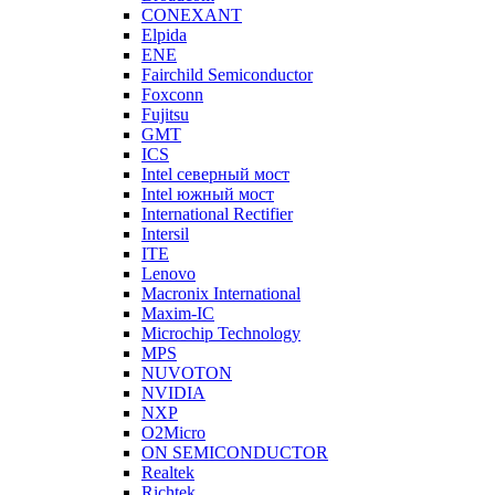
CONEXANT
Elpida
ENE
Fairchild Semiconductor
Foxconn
Fujitsu
GMT
ICS
Intel северный мост
Intel южный мост
International Rectifier
Intersil
ITE
Lenovo
Macronix International
Maxim-IC
Microchip Technology
MPS
NUVOTON
NVIDIA
NXP
O2Micro
ON SEMICONDUCTOR
Realtek
Richtek