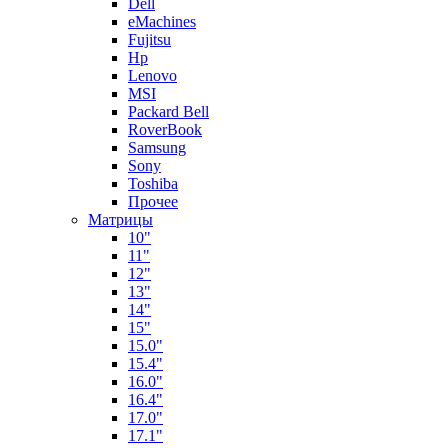
Dell
eMachines
Fujitsu
Hp
Lenovo
MSI
Packard Bell
RoverBook
Samsung
Sony
Toshiba
Прочее
Матрицы
10"
11"
12"
13"
14"
15"
15.0"
15.4"
16.0"
16.4"
17.0"
17.1"