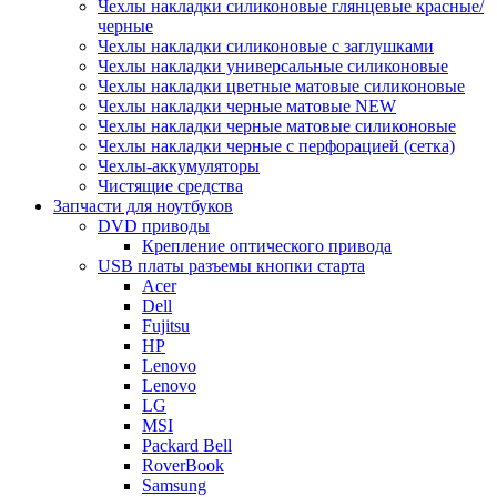
Чехлы накладки силиконовые глянцевые красные/
черные
Чехлы накладки силиконовые с заглушками
Чехлы накладки универсальные силиконовые
Чехлы накладки цветные матовые силиконовые
Чехлы накладки черные матовые NEW
Чехлы накладки черные матовые силиконовые
Чехлы накладки черные с перфорацией (сетка)
Чехлы-аккумуляторы
Чистящие средства
Запчасти для ноутбуков
DVD приводы
Крепление оптического привода
USB платы разъемы кнопки старта
Acer
Dell
Fujitsu
HP
Lenovo
Lenovo
LG
MSI
Packard Bell
RoverBook
Samsung