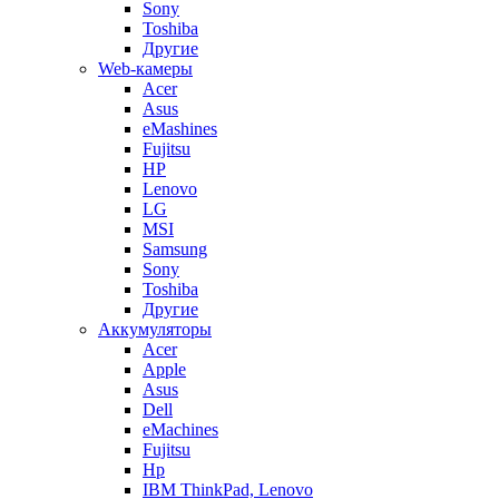
Sony
Toshiba
Другие
Web-камеры
Acer
Asus
eMashines
Fujitsu
HP
Lenovo
LG
MSI
Samsung
Sony
Toshiba
Другие
Аккумуляторы
Acer
Apple
Asus
Dell
eMachines
Fujitsu
Hp
IBM ThinkPad, Lenovo