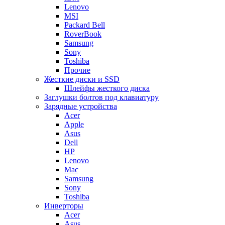
Lenovo
MSI
Packard Bell
RoverBook
Samsung
Sony
Toshiba
Прочие
Жесткие диски и SSD
Шлейфы жесткого диска
Заглушки болтов под клавиатуру
Зарядные устройства
Acer
Apple
Asus
Dell
HP
Lenovo
Mac
Samsung
Sony
Toshiba
Инверторы
Acer
Asus