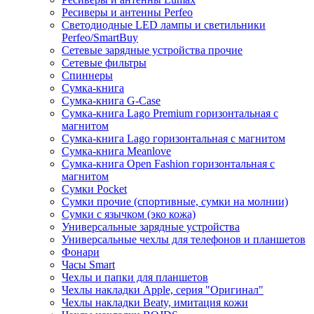
Ресиверы и антенны Perfeo
Светодиодные LED лампы и светильники
Perfeo/SmartBuy
Сетевые зарядные устройства прочие
Сетевые фильтры
Спиннеры
Сумка-книга
Сумка-книга G-Case
Сумка-книга Lago Premium горизонтальная с
магнитом
Сумка-книга Lago горизонтальная с магнитом
Сумка-книга Meanlove
Сумка-книга Open Fashion горизонтальная с
магнитом
Сумки Pocket
Сумки прочие (спортивные, сумки на молнии)
Сумки с язычком (эко кожа)
Универсальные зарядные устройства
Универсальные чехлы для телефонов и планшетов
Фонари
Часы Smart
Чехлы и папки для планшетов
Чехлы накладки Apple, серия "Оригинал"
Чехлы накладки Beaty, имитация кожи