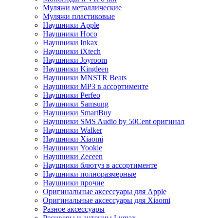
Муляжи металлические
Муляжи пластиковые
Наушники Apple
Наушники Hoco
Наушники Inkax
Наушники iXtech
Наушники Joyroom
Наушники Kingleen
Наушники MNSTR Beats
Наушники MP3 в ассортименте
Наушники Perfeo
Наушники Samsung
Наушники SmartBuy
Наушники SMS Audio by 50Cent оригинал
Наушники Walker
Наушники Xiaomi
Наушники Yookie
Наушники Zeceen
Наушники блютуз в ассортименте
Наушники полноразмерные
Наушники прочие
Оригинальные аксессуары для Apple
Оригинальные аксессуары для Xiaomi
Разное аксессуары
Ресиверы и антенны Lumax