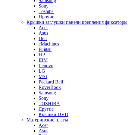
Samsung
Sony
Toshiba
Прочие
Крышки заглушки панели крепления фиксаторы
Acer
Asus
Dell
eMachines
Fujitsu
HP
IBM
Lenovo
LG
MSI
Packard Bell
RoverBook
Samsung
Sony
TOSHIBA
Другие
Крышки DVD
Материнские платы
Acer
Asus