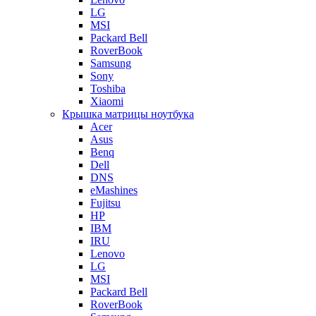
LG
MSI
Packard Bell
RoverBook
Samsung
Sony
Toshiba
Xiaomi
Крышка матрицы ноутбука
Acer
Asus
Benq
Dell
DNS
eMashines
Fujitsu
HP
IBM
IRU
Lenovo
LG
MSI
Packard Bell
RoverBook