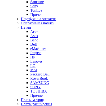
Samsung
Sony
Toshiba
Прочее
Ноутбуки на запчасти
Оперативная память
Петли
Acer
Asus
Benq
Dell
eMachines
Fuijitsu
HP
Lenovo
LG
MSI
Packard Bell
RoverBook
SAMSUNG
SONY
TOSHIBA
Прочие
Платы матриц
Платы расширения