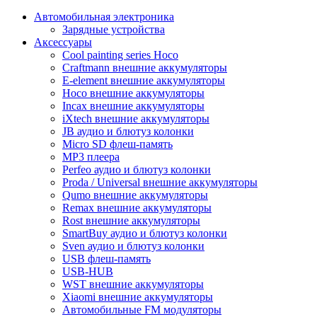
Автомобильная электроника
Зарядные устройства
Аксессуары
Cool painting series Hoco
Craftmann внешние аккумуляторы
E-element внешние аккумуляторы
Hoco внешние аккумуляторы
Incax внешние аккумуляторы
iXtech внешние аккумуляторы
JB аудио и блютуз колонки
Micro SD флеш-память
MP3 плеера
Perfeo аудио и блютуз колонки
Proda / Universal внешние аккумуляторы
Qumo внешние аккумуляторы
Remax внешние аккумуляторы
Rost внешние аккумуляторы
SmartBuy аудио и блютуз колонки
Sven аудио и блютуз колонки
USB флеш-память
USB-HUB
WST внешние аккумуляторы
Xiaomi внешние аккумуляторы
Автомобильные FM модуляторы