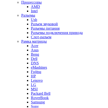
Процессоры
AMD
Intel
Разъемы
Usb
Разъем звуковой
Разъемы питания
Разъемы подключения привода
Слот-разъем
Рамка матрицы
Acer
Asus
Benq
Dell
DNS
eMashines
Fujitsu
HP
Lenovo
LG
MSI
Packard Bell
RoverBook
Samsung
Sony