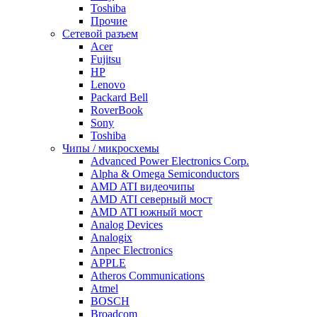
Toshiba
Прочие
Сетевой разъем
Acer
Fujitsu
HP
Lenovo
Packard Bell
RoverBook
Sony
Toshiba
Чипы / микросхемы
Advanced Power Electronics Corp.
Alpha & Omega Semiconductors
AMD ATI видеочипы
AMD ATI северный мост
AMD ATI южный мост
Analog Devices
Analogix
Anpec Electronics
APPLE
Atheros Communications
Atmel
BOSCH
Broadcom