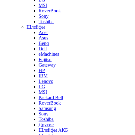
MSI
RoverBook
Sony
Toshiba
Шлейфы
Acer
Asus
Benq
Dell
eMachines
Fujitsu
Gateway
HP
IBM
Lenovo
LG
MSI
Packard Bell
RoverBook
Samsung
Sony
Toshiba
Другие
Шлейфы АКБ