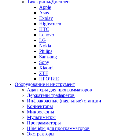
Тачскрины/Дисплеи
Apple
Asus
Explay
Highscreen
HTC
Lenovo
LG
Nokia
Philips
Samsung
Sony
Xiaomi
ZTE
ПРОЧИЕ
Оборудование и инструмент
Адаптеры для программаторов
Держатели трафаретов
Инфракрасные (паяльные) станции
Коннекторы
Микроскопы
Мультиметры
Программаторы
Шлейфы для программаторов
Экстракторы