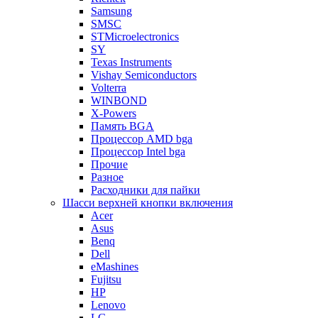
Samsung
SMSC
STMicroelectronics
SY
Texas Instruments
Vishay Semiconductors
Volterra
WINBOND
X-Powers
Память BGA
Процессор AMD bga
Процессор Intel bga
Прочие
Разное
Расходники для пайки
Шасси верхней кнопки включения
Acer
Asus
Benq
Dell
eMashines
Fujitsu
HP
Lenovo
LG