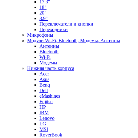
17.3"
18"
20"
8.9"
Переключатели и кнопки
Переходники
Микрофоны
Модули Wi-Fi, Bluetooth, Модемы, Антенны
Aнтенны
Bluetooth
Wi-Fi
Модемы
Нижняя часть корпуса
Acer
Asus
Benq
Dell
eMashines
Fujitsu
HP
IBM
Lenovo
LG
MSI
RoverBook