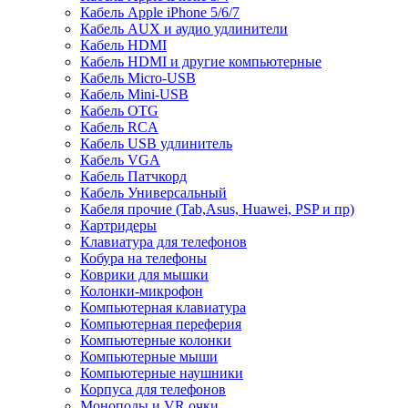
Кабель Apple iPhone 5/6/7
Кабель AUX и аудио удлинители
Кабель HDMI
Кабель HDMI и другие компьютерные
Кабель Micro-USB
Кабель Mini-USB
Кабель OTG
Кабель RCA
Кабель USB удлинитель
Кабель VGA
Кабель Патчкорд
Кабель Универсальный
Кабеля прочие (Tab,Asus, Huawei, PSP и пр)
Картридеры
Клавиатура для телефонов
Кобура на телефоны
Коврики для мышки
Колонки-микрофон
Компьютерная клавиатура
Компьютерная переферия
Компьютерные колонки
Компьютерные мыши
Компьютерные наушники
Корпуса для телефонов
Моноподы и VR очки