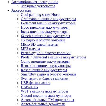
Автомобильная электроника
Зарядные устройства
Аксессуары
Cool painting series Hoco
Craftmann внешние аккумуляторы
E-element внешние аккумуляторы
Hoco внешние аккумуляторы
Incax внешние аккумуляторы
iXtech внешние аккумуляторы
JB аудио и блютуз колонки
Micro SD флеш-память
MP3 плеера
Perfeo аудио и блютуз колонки
Proda / Universal внешние аккумуляторы
Qumo внешние аккумуляторы
Remax внешние аккумуляторы
Rost внешние аккумуляторы
SmartBuy аудио и блютуз колонки
Sven аудио и блютуз колонки
USB флеш-память
USB-HUB
WST внешние аккумуляторы
Xiaomi внешние аккумуляторы
Автомобильные FM модуляторы
Автомобильные держатели