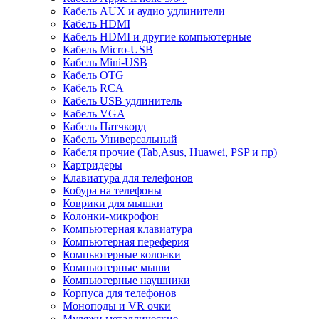
Кабель AUX и аудио удлинители
Кабель HDMI
Кабель HDMI и другие компьютерные
Кабель Micro-USB
Кабель Mini-USB
Кабель OTG
Кабель RCA
Кабель USB удлинитель
Кабель VGA
Кабель Патчкорд
Кабель Универсальный
Кабеля прочие (Tab,Asus, Huawei, PSP и пр)
Картридеры
Клавиатура для телефонов
Кобура на телефоны
Коврики для мышки
Колонки-микрофон
Компьютерная клавиатура
Компьютерная переферия
Компьютерные колонки
Компьютерные мыши
Компьютерные наушники
Корпуса для телефонов
Моноподы и VR очки
Муляжи металлические