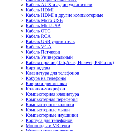
Кабель AUX и аудио удлинители
Кабель HDMI
Кабель HDMI и другие компьютерные
Кабель Micro-USB
Кабель Mini-USB
Кабель OTG
Кабель RCA
Кабель USB удлинитель
Кабель VGA
Кабель Патчкорд
Кабель Универсальный
Кабеля прочие (Tab,Asus, Huawei, PSP и пр)
Картридеры
Клавиатура для телефонов
Кобура на телефоны
Коврики для мышки
Колонки-микрофон
Компьютерная клавиатура
Компьютерная переферия
Компьютерные колонки
Компьютерные мыши
Компьютерные наушники
Корпуса для телефонов
Моноподы и VR очки
Муляжи металлические