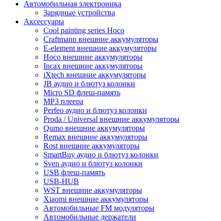
Автомобильная электроника
Зарядные устройства
Аксессуары
Cool painting series Hoco
Craftmann внешние аккумуляторы
E-element внешние аккумуляторы
Hoco внешние аккумуляторы
Incax внешние аккумуляторы
iXtech внешние аккумуляторы
JB аудио и блютуз колонки
Micro SD флеш-память
MP3 плеера
Perfeo аудио и блютуз колонки
Proda / Universal внешние аккумуляторы
Qumo внешние аккумуляторы
Remax внешние аккумуляторы
Rost внешние аккумуляторы
SmartBuy аудио и блютуз колонки
Sven аудио и блютуз колонки
USB флеш-память
USB-HUB
WST внешние аккумуляторы
Xiaomi внешние аккумуляторы
Автомобильные FM модуляторы
Автомобильные держатели