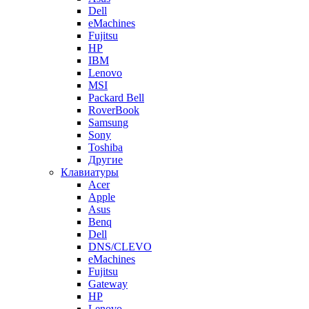
Dell
eMachines
Fujitsu
HP
IBM
Lenovo
MSI
Packard Bell
RoverBook
Samsung
Sony
Toshiba
Другие
Клавиатуры
Acer
Apple
Asus
Benq
Dell
DNS/CLEVO
eMachines
Fujitsu
Gateway
HP
Lenovo