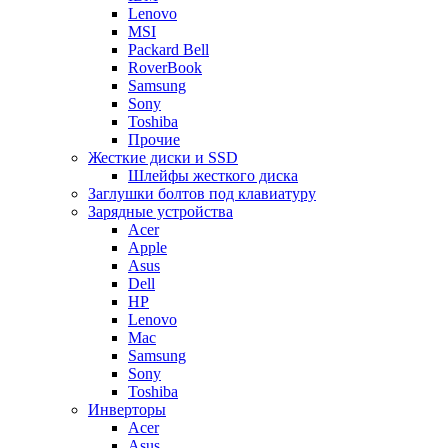
Lenovo
MSI
Packard Bell
RoverBook
Samsung
Sony
Toshiba
Прочие
Жесткие диски и SSD
Шлейфы жесткого диска
Заглушки болтов под клавиатуру
Зарядные устройства
Acer
Apple
Asus
Dell
HP
Lenovo
Mac
Samsung
Sony
Toshiba
Инверторы
Acer
Asus