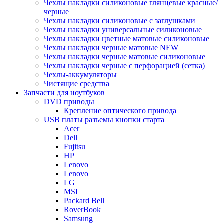
Чехлы накладки силиконовые глянцевые красные/
черные
Чехлы накладки силиконовые с заглушками
Чехлы накладки универсальные силиконовые
Чехлы накладки цветные матовые силиконовые
Чехлы накладки черные матовые NEW
Чехлы накладки черные матовые силиконовые
Чехлы накладки черные с перфорацией (сетка)
Чехлы-аккумуляторы
Чистящие средства
Запчасти для ноутбуков
DVD приводы
Крепление оптического привода
USB платы разъемы кнопки старта
Acer
Dell
Fujitsu
HP
Lenovo
Lenovo
LG
MSI
Packard Bell
RoverBook
Samsung