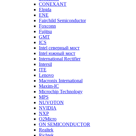
CONEXANT
Elpida
ENE
Fairchild Semiconductor
Foxconn
Fujitsu
GMT
ICS
Intel северный мост
Intel южный мост
International Rectifier
Intersil
ITE
Lenovo
Macronix International
Maxim-IC
Microchip Technology
MPS
NUVOTON
NVIDIA
NXP
O2Micro
ON SEMICONDUCTOR
Realtek
Richtek