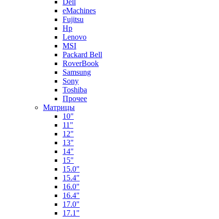
Dell
eMachines
Fujitsu
Hp
Lenovo
MSI
Packard Bell
RoverBook
Samsung
Sony
Toshiba
Прочее
Матрицы
10"
11"
12"
13"
14"
15"
15.0"
15.4"
16.0"
16.4"
17.0"
17.1"