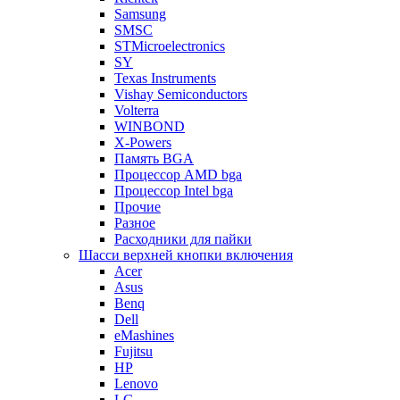
Samsung
SMSC
STMicroelectronics
SY
Texas Instruments
Vishay Semiconductors
Volterra
WINBOND
X-Powers
Память BGA
Процессор AMD bga
Процессор Intel bga
Прочие
Разное
Расходники для пайки
Шасси верхней кнопки включения
Acer
Asus
Benq
Dell
eMashines
Fujitsu
HP
Lenovo
LG