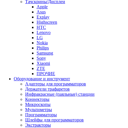
Тачскрины/Дисплеи
Apple
Asus
Explay
Highscreen
HTC
Lenovo
LG
Nokia
Philips
Samsung
Sony
Xiaomi
ZTE
ПРОЧИЕ
Оборудование и инструмент
Адаптеры для программаторов
Держатели трафаретов
Инфракрасные (паяльные) станции
Коннекторы
Микроскопы
Мультиметры
Программаторы
Шлейфы для программаторов
Экстракторы