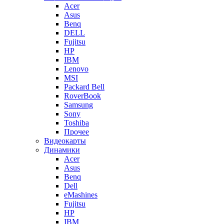
Acer
Asus
Benq
DELL
Fujitsu
HP
IBM
Lenovo
MSI
Packard Bell
RoverBook
Samsung
Sony
Toshiba
Прочее
Видеокарты
Динамики
Acer
Asus
Benq
Dell
eMashines
Fujitsu
HP
IBM