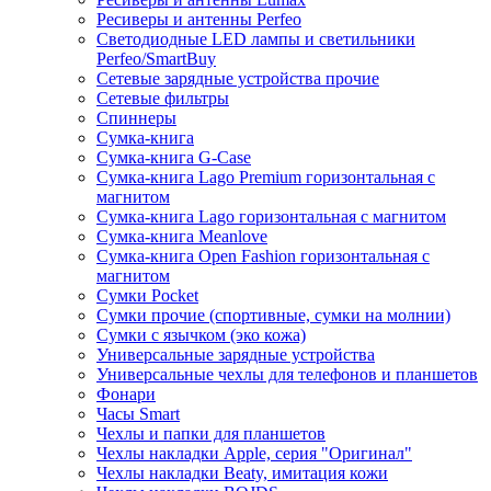
Ресиверы и антенны Perfeo
Светодиодные LED лампы и светильники
Perfeo/SmartBuy
Сетевые зарядные устройства прочие
Сетевые фильтры
Спиннеры
Сумка-книга
Сумка-книга G-Case
Сумка-книга Lago Premium горизонтальная с
магнитом
Сумка-книга Lago горизонтальная с магнитом
Сумка-книга Meanlove
Сумка-книга Open Fashion горизонтальная с
магнитом
Сумки Pocket
Сумки прочие (спортивные, сумки на молнии)
Сумки с язычком (эко кожа)
Универсальные зарядные устройства
Универсальные чехлы для телефонов и планшетов
Фонари
Часы Smart
Чехлы и папки для планшетов
Чехлы накладки Apple, серия "Оригинал"
Чехлы накладки Beaty, имитация кожи