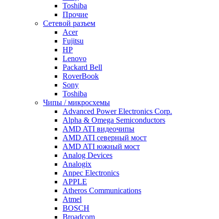
Toshiba
Прочие
Сетевой разъем
Acer
Fujitsu
HP
Lenovo
Packard Bell
RoverBook
Sony
Toshiba
Чипы / микросхемы
Advanced Power Electronics Corp.
Alpha & Omega Semiconductors
AMD ATI видеочипы
AMD ATI северный мост
AMD ATI южный мост
Analog Devices
Analogix
Anpec Electronics
APPLE
Atheros Communications
Atmel
BOSCH
Broadcom