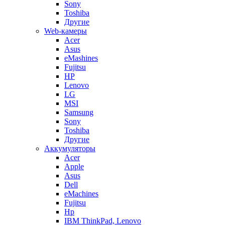
Sony
Toshiba
Другие
Web-камеры
Acer
Asus
eMashines
Fujitsu
HP
Lenovo
LG
MSI
Samsung
Sony
Toshiba
Другие
Аккумуляторы
Acer
Apple
Asus
Dell
eMachines
Fujitsu
Hp
IBM ThinkPad, Lenovo