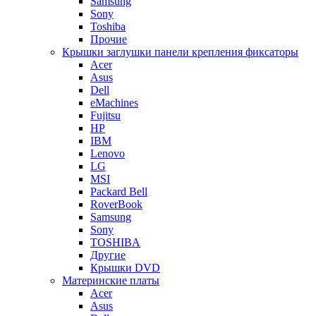
Samsung
Sony
Toshiba
Прочие
Крышки заглушки панели крепления фиксаторы
Acer
Asus
Dell
eMachines
Fujitsu
HP
IBM
Lenovo
LG
MSI
Packard Bell
RoverBook
Samsung
Sony
TOSHIBA
Другие
Крышки DVD
Материнские платы
Acer
Asus