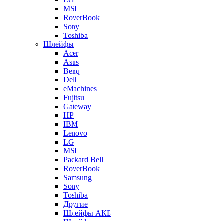
MSI
RoverBook
Sony
Toshiba
Шлейфы
Acer
Asus
Benq
Dell
eMachines
Fujitsu
Gateway
HP
IBM
Lenovo
LG
MSI
Packard Bell
RoverBook
Samsung
Sony
Toshiba
Другие
Шлейфы АКБ