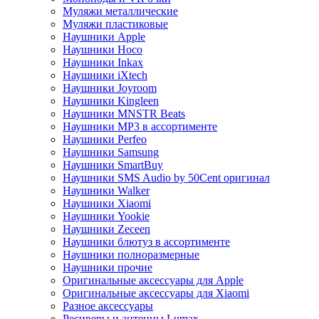
Муляжи металлические
Муляжи пластиковые
Наушники Apple
Наушники Hoco
Наушники Inkax
Наушники iXtech
Наушники Joyroom
Наушники Kingleen
Наушники MNSTR Beats
Наушники MP3 в ассортименте
Наушники Perfeo
Наушники Samsung
Наушники SmartBuy
Наушники SMS Audio by 50Cent оригинал
Наушники Walker
Наушники Xiaomi
Наушники Yookie
Наушники Zeceen
Наушники блютуз в ассортименте
Наушники полноразмерные
Наушники прочие
Оригинальные аксессуары для Apple
Оригинальные аксессуары для Xiaomi
Разное аксессуары
Ресиверы и антенны Lumax