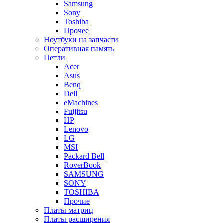
Samsung
Sony
Toshiba
Прочее
Ноутбуки на запчасти
Оперативная память
Петли
Acer
Asus
Benq
Dell
eMachines
Fuijitsu
HP
Lenovo
LG
MSI
Packard Bell
RoverBook
SAMSUNG
SONY
TOSHIBA
Прочие
Платы матриц
Платы расширения