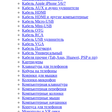
Кабель Apple iPhone 5/6/7
Кабель AUX и аудио удлинители
Кабель HDMI
Кабель HDMI и другие компьютерные
Кабель Micro-USB
Кабель Mini-USB
Кабель OTG
Кабель RCA
Кабель USB удлинитель
Кабель VGA
Кабель Патчкорд
Кабель Универсальный
Кабеля прочие (Tab,Asus, Huawei, PSP и пр)
Картридеры
Клавиатура для телефонов
Кобура на телефоны
Коврики для мышки
Колонки-микрофон
Компьютерная клавиатура
Компьютерная переферия
Компьютерные колонки
Компьютерные мыши
Компьютерные наушники
Корпуса для телефонов
Моноподы и VR очки