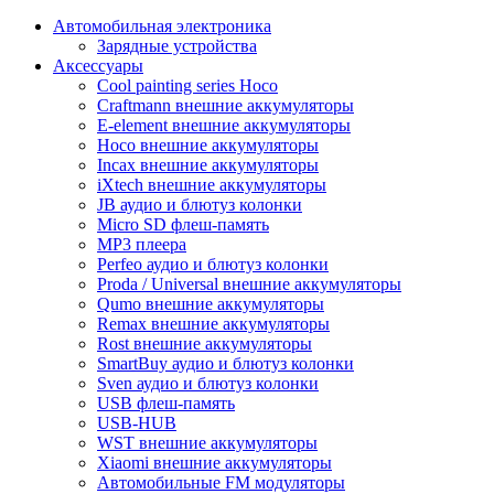
Автомобильная электроника
Зарядные устройства
Аксессуары
Cool painting series Hoco
Craftmann внешние аккумуляторы
E-element внешние аккумуляторы
Hoco внешние аккумуляторы
Incax внешние аккумуляторы
iXtech внешние аккумуляторы
JB аудио и блютуз колонки
Micro SD флеш-память
MP3 плеера
Perfeo аудио и блютуз колонки
Proda / Universal внешние аккумуляторы
Qumo внешние аккумуляторы
Remax внешние аккумуляторы
Rost внешние аккумуляторы
SmartBuy аудио и блютуз колонки
Sven аудио и блютуз колонки
USB флеш-память
USB-HUB
WST внешние аккумуляторы
Xiaomi внешние аккумуляторы
Автомобильные FM модуляторы