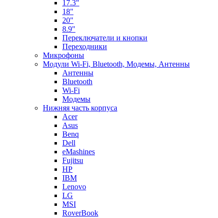
17.3"
18"
20"
8.9"
Переключатели и кнопки
Переходники
Микрофоны
Модули Wi-Fi, Bluetooth, Модемы, Антенны
Aнтенны
Bluetooth
Wi-Fi
Модемы
Нижняя часть корпуса
Acer
Asus
Benq
Dell
eMashines
Fujitsu
HP
IBM
Lenovo
LG
MSI
RoverBook