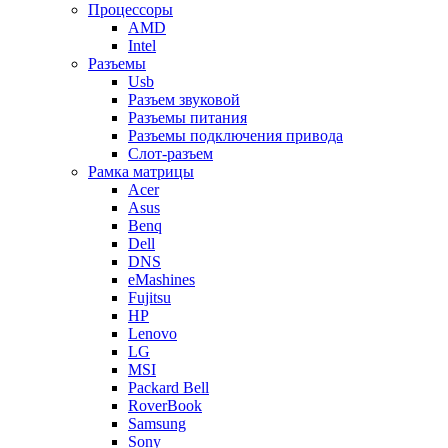
Процессоры
AMD
Intel
Разъемы
Usb
Разъем звуковой
Разъемы питания
Разъемы подключения привода
Слот-разъем
Рамка матрицы
Acer
Asus
Benq
Dell
DNS
eMashines
Fujitsu
HP
Lenovo
LG
MSI
Packard Bell
RoverBook
Samsung
Sony