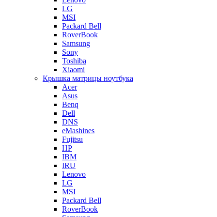
LG
MSI
Packard Bell
RoverBook
Samsung
Sony
Toshiba
Xiaomi
Крышка матрицы ноутбука
Acer
Asus
Benq
Dell
DNS
eMashines
Fujitsu
HP
IBM
IRU
Lenovo
LG
MSI
Packard Bell
RoverBook