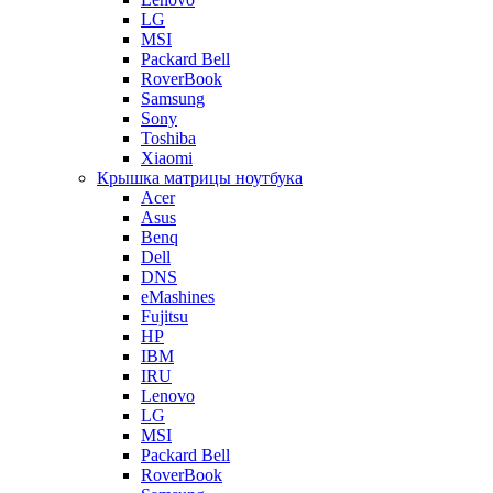
LG
MSI
Packard Bell
RoverBook
Samsung
Sony
Toshiba
Xiaomi
Крышка матрицы ноутбука
Acer
Asus
Benq
Dell
DNS
eMashines
Fujitsu
HP
IBM
IRU
Lenovo
LG
MSI
Packard Bell
RoverBook