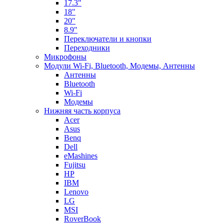
17.3"
18"
20"
8.9"
Переключатели и кнопки
Переходники
Микрофоны
Модули Wi-Fi, Bluetooth, Модемы, Антенны
Aнтенны
Bluetooth
Wi-Fi
Модемы
Нижняя часть корпуса
Acer
Asus
Benq
Dell
eMashines
Fujitsu
HP
IBM
Lenovo
LG
MSI
RoverBook