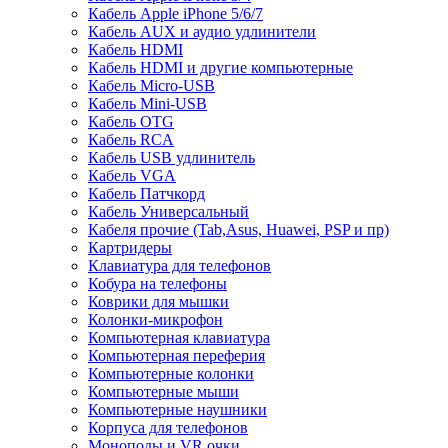
Кабель Apple iPhone 5/6/7
Кабель AUX и аудио удлинители
Кабель HDMI
Кабель HDMI и другие компьютерные
Кабель Micro-USB
Кабель Mini-USB
Кабель OTG
Кабель RCA
Кабель USB удлинитель
Кабель VGA
Кабель Патчкорд
Кабель Универсальный
Кабеля прочие (Tab,Asus, Huawei, PSP и пр)
Картридеры
Клавиатура для телефонов
Кобура на телефоны
Коврики для мышки
Колонки-микрофон
Компьютерная клавиатура
Компьютерная переферия
Компьютерные колонки
Компьютерные мыши
Компьютерные наушники
Корпуса для телефонов
Моноподы и VR очки