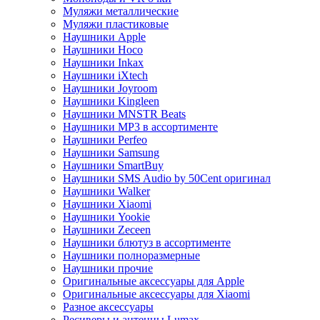
Муляжи металлические
Муляжи пластиковые
Наушники Apple
Наушники Hoco
Наушники Inkax
Наушники iXtech
Наушники Joyroom
Наушники Kingleen
Наушники MNSTR Beats
Наушники MP3 в ассортименте
Наушники Perfeo
Наушники Samsung
Наушники SmartBuy
Наушники SMS Audio by 50Cent оригинал
Наушники Walker
Наушники Xiaomi
Наушники Yookie
Наушники Zeceen
Наушники блютуз в ассортименте
Наушники полноразмерные
Наушники прочие
Оригинальные аксессуары для Apple
Оригинальные аксессуары для Xiaomi
Разное аксессуары
Ресиверы и антенны Lumax