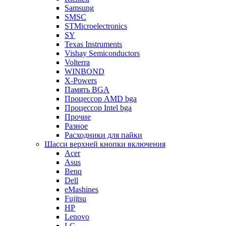
Samsung
SMSC
STMicroelectronics
SY
Texas Instruments
Vishay Semiconductors
Volterra
WINBOND
X-Powers
Память BGA
Процессор AMD bga
Процессор Intel bga
Прочие
Разное
Расходники для пайки
Шасси верхней кнопки включения
Acer
Asus
Benq
Dell
eMashines
Fujitsu
HP
Lenovo
LG