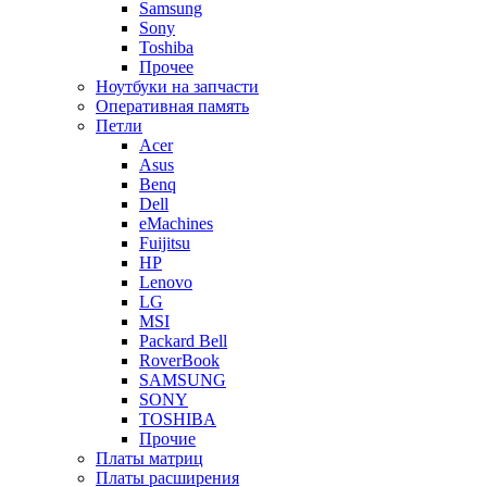
Samsung
Sony
Toshiba
Прочее
Ноутбуки на запчасти
Оперативная память
Петли
Acer
Asus
Benq
Dell
eMachines
Fuijitsu
HP
Lenovo
LG
MSI
Packard Bell
RoverBook
SAMSUNG
SONY
TOSHIBA
Прочие
Платы матриц
Платы расширения