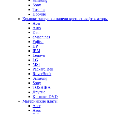
Samsung
Sony
Toshiba
Прочие
Крышки заглушки панели крепления фиксаторы
Acer
Asus
Dell
eMachines
Fujitsu
HP
IBM
Lenovo
LG
MSI
Packard Bell
RoverBook
Samsung
Sony
TOSHIBA
Другие
Крышки DVD
Материнские платы
Acer
Asus