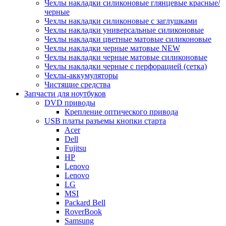
Чехлы накладки силиконовые глянцевые красные/
черные
Чехлы накладки силиконовые с заглушками
Чехлы накладки универсальные силиконовые
Чехлы накладки цветные матовые силиконовые
Чехлы накладки черные матовые NEW
Чехлы накладки черные матовые силиконовые
Чехлы накладки черные с перфорацией (сетка)
Чехлы-аккумуляторы
Чистящие средства
Запчасти для ноутбуков
DVD приводы
Крепление оптического привода
USB платы разъемы кнопки старта
Acer
Dell
Fujitsu
HP
Lenovo
Lenovo
LG
MSI
Packard Bell
RoverBook
Samsung