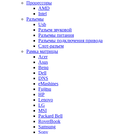
Процессоры
AMD
Intel
Разъемы
Usb
Разъем звуковой
Разъемы питания
Разъемы подключения привода
Слот-разъем
Рамка матрицы
Acer
Asus
Benq
Dell
DNS
eMashines
Fujitsu
HP
Lenovo
LG
MSI
Packard Bell
RoverBook
Samsung
Sony