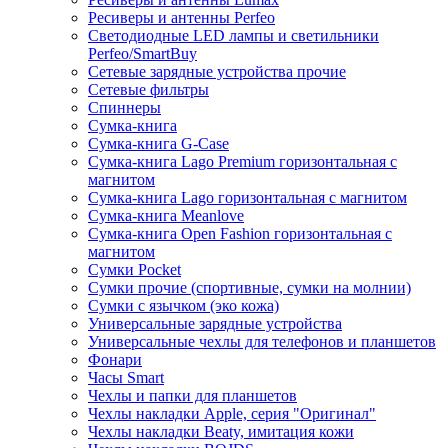
Ресиверы и антенны Perfeo
Светодиодные LED лампы и светильники
Perfeo/SmartBuy
Сетевые зарядные устройства прочие
Сетевые фильтры
Спиннеры
Сумка-книга
Сумка-книга G-Case
Сумка-книга Lago Premium горизонтальная с
магнитом
Сумка-книга Lago горизонтальная с магнитом
Сумка-книга Meanlove
Сумка-книга Open Fashion горизонтальная с
магнитом
Сумки Pocket
Сумки прочие (спортивные, сумки на молнии)
Сумки с язычком (эко кожа)
Универсальные зарядные устройства
Универсальные чехлы для телефонов и планшетов
Фонари
Часы Smart
Чехлы и папки для планшетов
Чехлы накладки Apple, серия "Оригинал"
Чехлы накладки Beaty, имитация кожи