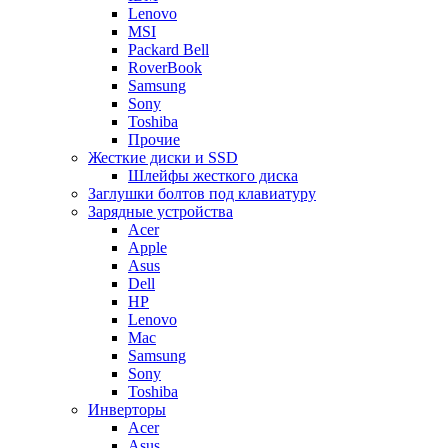
Lenovo
MSI
Packard Bell
RoverBook
Samsung
Sony
Toshiba
Прочие
Жесткие диски и SSD
Шлейфы жесткого диска
Заглушки болтов под клавиатуру
Зарядные устройства
Acer
Apple
Asus
Dell
HP
Lenovo
Mac
Samsung
Sony
Toshiba
Инверторы
Acer
Asus