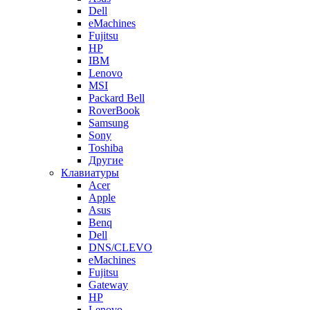
Dell
eMachines
Fujitsu
HP
IBM
Lenovo
MSI
Packard Bell
RoverBook
Samsung
Sony
Toshiba
Другие
Клавиатуры
Acer
Apple
Asus
Benq
Dell
DNS/CLEVO
eMachines
Fujitsu
Gateway
HP
Lenovo