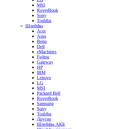
MSI
RoverBook
Sony
Toshiba
Шлейфы
Acer
Asus
Benq
Dell
eMachines
Fujitsu
Gateway
HP
IBM
Lenovo
LG
MSI
Packard Bell
RoverBook
Samsung
Sony
Toshiba
Другие
Шлейфы АКБ