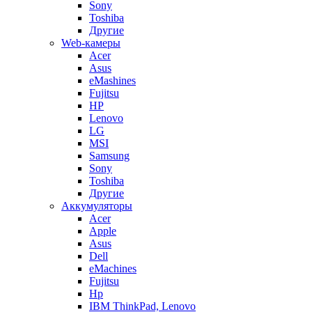
Sony
Toshiba
Другие
Web-камеры
Acer
Asus
eMashines
Fujitsu
HP
Lenovo
LG
MSI
Samsung
Sony
Toshiba
Другие
Аккумуляторы
Acer
Apple
Asus
Dell
eMachines
Fujitsu
Hp
IBM ThinkPad, Lenovo