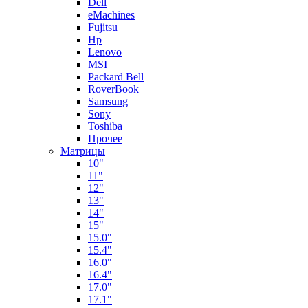
Dell
eMachines
Fujitsu
Hp
Lenovo
MSI
Packard Bell
RoverBook
Samsung
Sony
Toshiba
Прочее
Матрицы
10"
11"
12"
13"
14"
15"
15.0"
15.4"
16.0"
16.4"
17.0"
17.1"