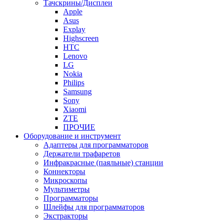
Тачскрины/Дисплеи
Apple
Asus
Explay
Highscreen
HTC
Lenovo
LG
Nokia
Philips
Samsung
Sony
Xiaomi
ZTE
ПРОЧИЕ
Оборудование и инструмент
Адаптеры для программаторов
Держатели трафаретов
Инфракрасные (паяльные) станции
Коннекторы
Микроскопы
Мультиметры
Программаторы
Шлейфы для программаторов
Экстракторы