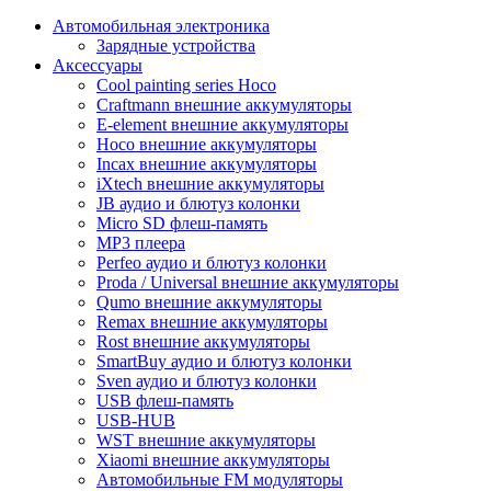
Автомобильная электроника
Зарядные устройства
Аксессуары
Cool painting series Hoco
Craftmann внешние аккумуляторы
E-element внешние аккумуляторы
Hoco внешние аккумуляторы
Incax внешние аккумуляторы
iXtech внешние аккумуляторы
JB аудио и блютуз колонки
Micro SD флеш-память
MP3 плеера
Perfeo аудио и блютуз колонки
Proda / Universal внешние аккумуляторы
Qumo внешние аккумуляторы
Remax внешние аккумуляторы
Rost внешние аккумуляторы
SmartBuy аудио и блютуз колонки
Sven аудио и блютуз колонки
USB флеш-память
USB-HUB
WST внешние аккумуляторы
Xiaomi внешние аккумуляторы
Автомобильные FM модуляторы