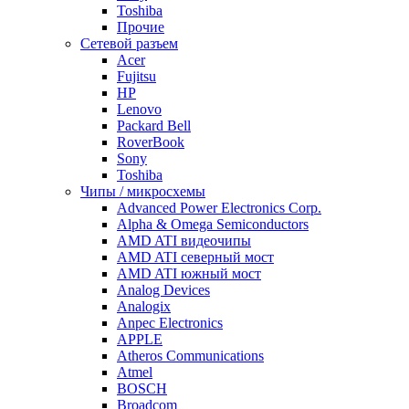
Toshiba
Прочие
Сетевой разъем
Acer
Fujitsu
HP
Lenovo
Packard Bell
RoverBook
Sony
Toshiba
Чипы / микросхемы
Advanced Power Electronics Corp.
Alpha & Omega Semiconductors
AMD ATI видеочипы
AMD ATI северный мост
AMD ATI южный мост
Analog Devices
Analogix
Anpec Electronics
APPLE
Atheros Communications
Atmel
BOSCH
Broadcom