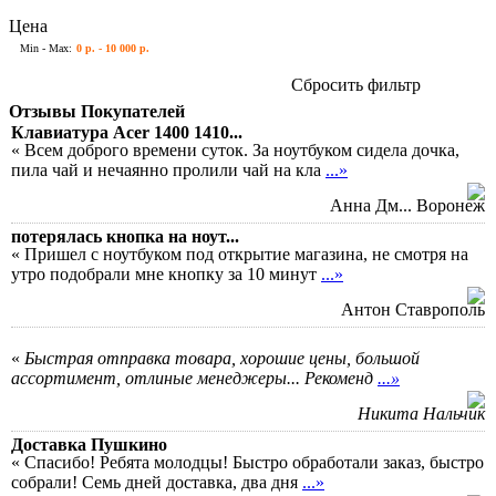
Цена
Min - Max:
0 р. - 10 000 р.
Сбросить фильтр
Отзывы Покупателей
Клавиатура Acer 1400 1410...
« Всем доброго времени суток. За ноутбуком сидела дочка,
пила чай и нечаянно пролили чай на кла
...»
Анна Дм... Воронеж
потерялась кнопка на ноут...
« Пришел с ноутбуком под открытие магазина, не смотря на
утро подобрали мне кнопку за 10 минут
...»
Антон Ставрополь
«
Быстрая отправка товара, хорошие цены, большой
ассортимент, отлиные менеджеры... Рекоменд
...»
Никита Нальчик
Доставка Пушкино
« Спасибо! Ребята молодцы! Быстро обработали заказ, быстро
собрали! Семь дней доставка, два дня
...»