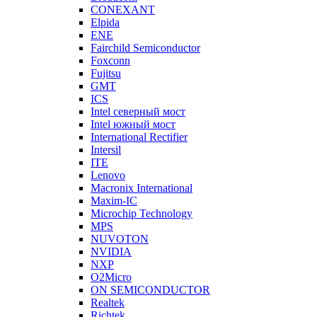
CONEXANT
Elpida
ENE
Fairchild Semiconductor
Foxconn
Fujitsu
GMT
ICS
Intel северный мост
Intel южный мост
International Rectifier
Intersil
ITE
Lenovo
Macronix International
Maxim-IC
Microchip Technology
MPS
NUVOTON
NVIDIA
NXP
O2Micro
ON SEMICONDUCTOR
Realtek
Richtek