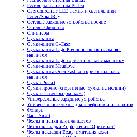
Ресиверы и антенны Perfeo
Светодиодные LED лампы и светильники
Perfeo/SmartBuy
Сетевые зарядные устройства прочие
Сетевые фильтры
Спиннеры
Сумка-книга
Сумка-книга G-Case
Сумка-книга Lago Premium горизонтальная с
магнитом
Сумка-книга Lago горизонтальная с магнитом
Сумка-книга Meanlove
Сумка-книга Open Fashion горизонтальная с
магнитом
Сумки Pocket
Сумки прочие (спортивные, сумки на молнии)
Сумки с язычком (эко кожа)
Универсальные зарядные устройства
Универсальные чехлы для телефонов и планшетов
Фонари
Часы Smart
Чехлы и папки для планшетов
Чехлы накладки Apple, серия "Оригинал"
Чехлы накладки Beaty, имитация кожи