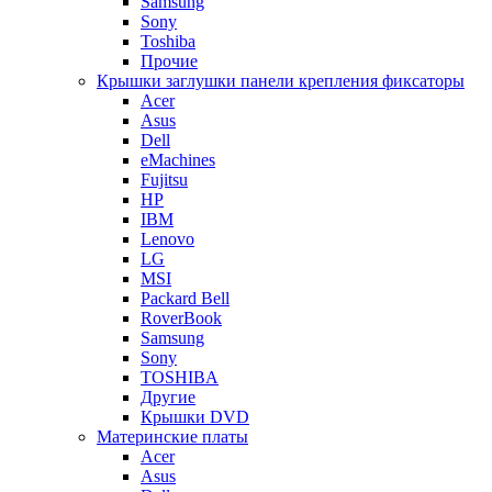
Samsung
Sony
Toshiba
Прочие
Крышки заглушки панели крепления фиксаторы
Acer
Asus
Dell
eMachines
Fujitsu
HP
IBM
Lenovo
LG
MSI
Packard Bell
RoverBook
Samsung
Sony
TOSHIBA
Другие
Крышки DVD
Материнские платы
Acer
Asus