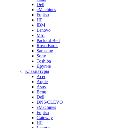
Dell
eMachines
Fujitsu
HP
IBM
Lenovo
MSI
Packard Bell
RoverBook
Samsung
Sony
Toshiba
Другие
Клавиатуры
Acer
Apple
Asus
Benq
Dell
DNS/CLEVO
eMachines
Fujitsu
Gateway
HP
Lenovo