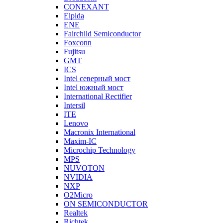
CONEXANT
Elpida
ENE
Fairchild Semiconductor
Foxconn
Fujitsu
GMT
ICS
Intel северный мост
Intel южный мост
International Rectifier
Intersil
ITE
Lenovo
Macronix International
Maxim-IC
Microchip Technology
MPS
NUVOTON
NVIDIA
NXP
O2Micro
ON SEMICONDUCTOR
Realtek
Richtek