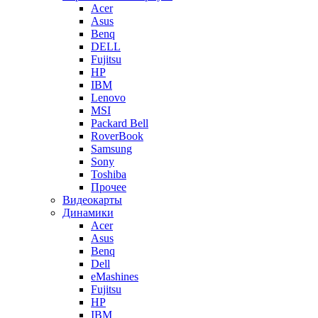
Acer
Asus
Benq
DELL
Fujitsu
HP
IBM
Lenovo
MSI
Packard Bell
RoverBook
Samsung
Sony
Toshiba
Прочее
Видеокарты
Динамики
Acer
Asus
Benq
Dell
eMashines
Fujitsu
HP
IBM