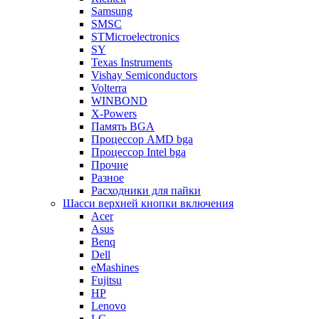
Samsung
SMSC
STMicroelectronics
SY
Texas Instruments
Vishay Semiconductors
Volterra
WINBOND
X-Powers
Память BGA
Процессор AMD bga
Процессор Intel bga
Прочие
Разное
Расходники для пайки
Шасси верхней кнопки включения
Acer
Asus
Benq
Dell
eMashines
Fujitsu
HP
Lenovo
LG