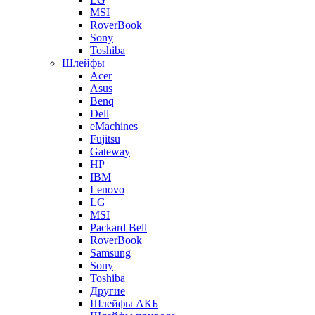
MSI
RoverBook
Sony
Toshiba
Шлейфы
Acer
Asus
Benq
Dell
eMachines
Fujitsu
Gateway
HP
IBM
Lenovo
LG
MSI
Packard Bell
RoverBook
Samsung
Sony
Toshiba
Другие
Шлейфы АКБ