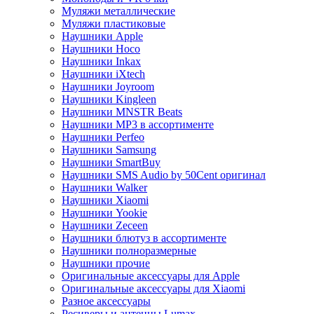
Муляжи металлические
Муляжи пластиковые
Наушники Apple
Наушники Hoco
Наушники Inkax
Наушники iXtech
Наушники Joyroom
Наушники Kingleen
Наушники MNSTR Beats
Наушники MP3 в ассортименте
Наушники Perfeo
Наушники Samsung
Наушники SmartBuy
Наушники SMS Audio by 50Cent оригинал
Наушники Walker
Наушники Xiaomi
Наушники Yookie
Наушники Zeceen
Наушники блютуз в ассортименте
Наушники полноразмерные
Наушники прочие
Оригинальные аксессуары для Apple
Оригинальные аксессуары для Xiaomi
Разное аксессуары
Ресиверы и антенны Lumax