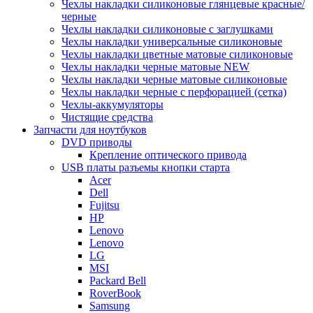
Чехлы накладки силиконовые глянцевые красные/
черные
Чехлы накладки силиконовые с заглушками
Чехлы накладки универсальные силиконовые
Чехлы накладки цветные матовые силиконовые
Чехлы накладки черные матовые NEW
Чехлы накладки черные матовые силиконовые
Чехлы накладки черные с перфорацией (сетка)
Чехлы-аккумуляторы
Чистящие средства
Запчасти для ноутбуков
DVD приводы
Крепление оптического привода
USB платы разъемы кнопки старта
Acer
Dell
Fujitsu
HP
Lenovo
Lenovo
LG
MSI
Packard Bell
RoverBook
Samsung