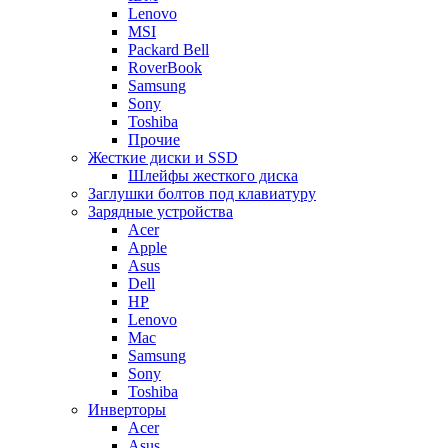
Lenovo
MSI
Packard Bell
RoverBook
Samsung
Sony
Toshiba
Прочие
Жесткие диски и SSD
Шлейфы жесткого диска
Заглушки болтов под клавиатуру
Зарядные устройства
Acer
Apple
Asus
Dell
HP
Lenovo
Mac
Samsung
Sony
Toshiba
Инверторы
Acer
Asus