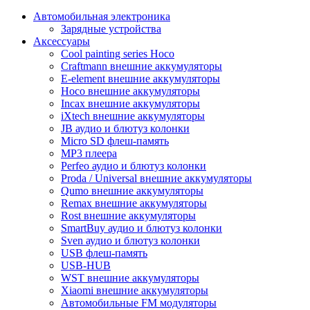
Автомобильная электроника
Зарядные устройства
Аксессуары
Cool painting series Hoco
Craftmann внешние аккумуляторы
E-element внешние аккумуляторы
Hoco внешние аккумуляторы
Incax внешние аккумуляторы
iXtech внешние аккумуляторы
JB аудио и блютуз колонки
Micro SD флеш-память
MP3 плеера
Perfeo аудио и блютуз колонки
Proda / Universal внешние аккумуляторы
Qumo внешние аккумуляторы
Remax внешние аккумуляторы
Rost внешние аккумуляторы
SmartBuy аудио и блютуз колонки
Sven аудио и блютуз колонки
USB флеш-память
USB-HUB
WST внешние аккумуляторы
Xiaomi внешние аккумуляторы
Автомобильные FM модуляторы