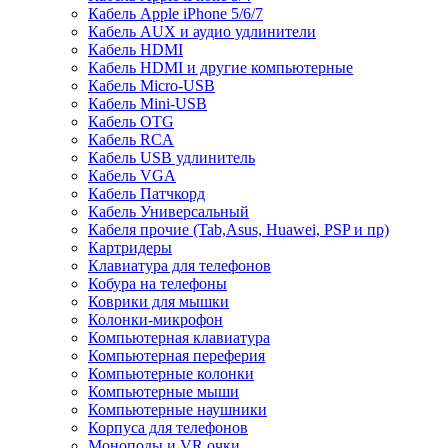
Кабель Apple iPhone 5/6/7
Кабель AUX и аудио удлинители
Кабель HDMI
Кабель HDMI и другие компьютерные
Кабель Micro-USB
Кабель Mini-USB
Кабель OTG
Кабель RCA
Кабель USB удлинитель
Кабель VGA
Кабель Патчкорд
Кабель Универсальный
Кабеля прочие (Tab,Asus, Huawei, PSP и пр)
Картридеры
Клавиатура для телефонов
Кобура на телефоны
Коврики для мышки
Колонки-микрофон
Компьютерная клавиатура
Компьютерная переферия
Компьютерные колонки
Компьютерные мыши
Компьютерные наушники
Корпуса для телефонов
Моноподы и VR очки