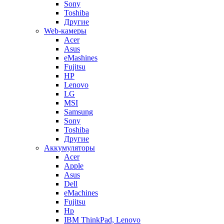
Sony
Toshiba
Другие
Web-камеры
Acer
Asus
eMashines
Fujitsu
HP
Lenovo
LG
MSI
Samsung
Sony
Toshiba
Другие
Аккумуляторы
Acer
Apple
Asus
Dell
eMachines
Fujitsu
Hp
IBM ThinkPad, Lenovo