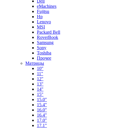
Dell
eMachines
Fujitsu
Hp
Lenovo
MSI
Packard Bell
RoverBook
Samsung
Sony
Toshiba
Прочее
Матрицы
10"
11"
12"
13"
14"
15"
15.0"
15.4"
16.0"
16.4"
17.0"
17.1"