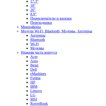
17.3"
18"
20"
8.9"
Переключатели и кнопки
Переходники
Микрофоны
Модули Wi-Fi, Bluetooth, Модемы, Антенны
Aнтенны
Bluetooth
Wi-Fi
Модемы
Нижняя часть корпуса
Acer
Asus
Benq
Dell
eMashines
Fujitsu
HP
IBM
Lenovo
LG
MSI
RoverBook