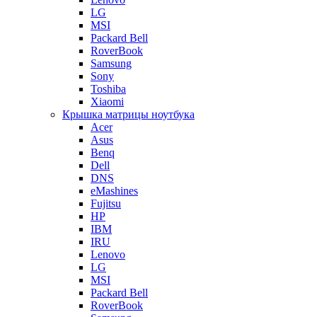
LG
MSI
Packard Bell
RoverBook
Samsung
Sony
Toshiba
Xiaomi
Крышка матрицы ноутбука
Acer
Asus
Benq
Dell
DNS
eMashines
Fujitsu
HP
IBM
IRU
Lenovo
LG
MSI
Packard Bell
RoverBook