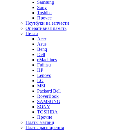
Samsung
Sony
Toshiba
Прочее
Ноутбуки на запчасти
Оперативная память
Петли
Acer
Asus
Benq
Dell
eMachines
Fuijitsu
HP
Lenovo
LG
MSI
Packard Bell
RoverBook
SAMSUNG
SONY
TOSHIBA
Прочие
Платы матриц
Платы расширения