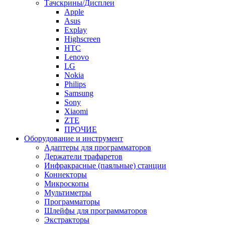
Тачскрины/Дисплеи
Apple
Asus
Explay
Highscreen
HTC
Lenovo
LG
Nokia
Philips
Samsung
Sony
Xiaomi
ZTE
ПРОЧИЕ
Оборудование и инструмент
Адаптеры для программаторов
Держатели трафаретов
Инфракрасные (паяльные) станции
Коннекторы
Микроскопы
Мультиметры
Программаторы
Шлейфы для программаторов
Экстракторы