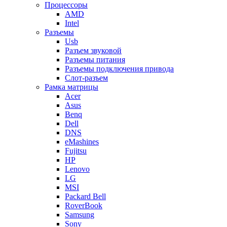
Процессоры
AMD
Intel
Разъемы
Usb
Разъем звуковой
Разъемы питания
Разъемы подключения привода
Слот-разъем
Рамка матрицы
Acer
Asus
Benq
Dell
DNS
eMashines
Fujitsu
HP
Lenovo
LG
MSI
Packard Bell
RoverBook
Samsung
Sony