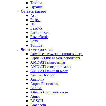
Toshiba
Прочие
Сетевой разъем
Acer
Fujitsu
HP
Lenovo
Packard Bell
RoverBook
Sony
Toshiba
Чипы / микросхемы
Advanced Power Electronics Corp.
Alpha & Omega Semiconductors
AMD ATI видеочипы
AMD ATI северный мост
AMD ATI южный мост
Analog Devices
Analogix
Anpec Electronics
APPLE
Atheros Communications
Atmel
BOSCH
Broadcom