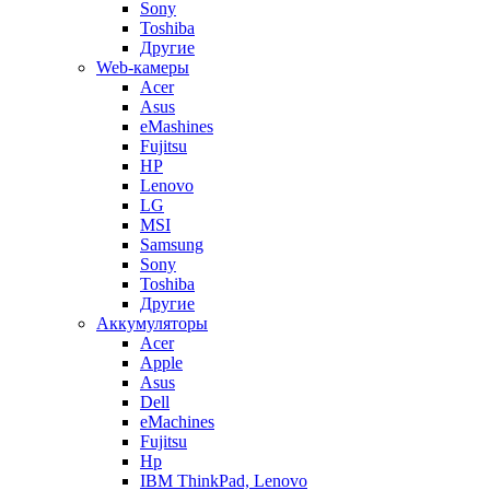
Sony
Toshiba
Другие
Web-камеры
Acer
Asus
eMashines
Fujitsu
HP
Lenovo
LG
MSI
Samsung
Sony
Toshiba
Другие
Аккумуляторы
Acer
Apple
Asus
Dell
eMachines
Fujitsu
Hp
IBM ThinkPad, Lenovo