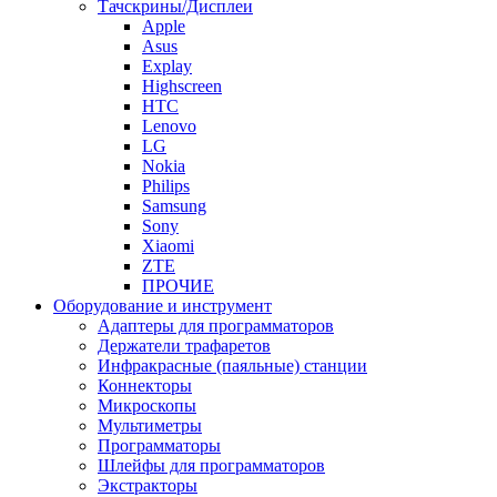
Тачскрины/Дисплеи
Apple
Asus
Explay
Highscreen
HTC
Lenovo
LG
Nokia
Philips
Samsung
Sony
Xiaomi
ZTE
ПРОЧИЕ
Оборудование и инструмент
Адаптеры для программаторов
Держатели трафаретов
Инфракрасные (паяльные) станции
Коннекторы
Микроскопы
Мультиметры
Программаторы
Шлейфы для программаторов
Экстракторы