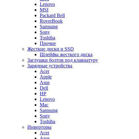
Lenovo
MSI
Packard Bell
RoverBook
Samsung
Sony
Toshiba
Прочие
Жесткие диски и SSD
Шлейфы жесткого диска
Заглушки болтов под клавиатуру
Зарядные устройства
Acer
Apple
Asus
Dell
HP
Lenovo
Mac
Samsung
Sony
Toshiba
Инверторы
Acer
Asus