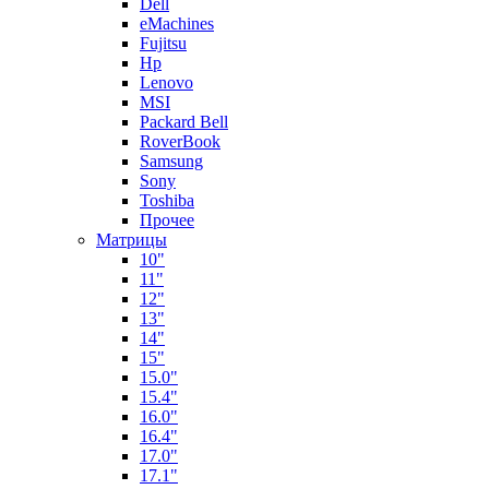
Dell
eMachines
Fujitsu
Hp
Lenovo
MSI
Packard Bell
RoverBook
Samsung
Sony
Toshiba
Прочее
Матрицы
10"
11"
12"
13"
14"
15"
15.0"
15.4"
16.0"
16.4"
17.0"
17.1"