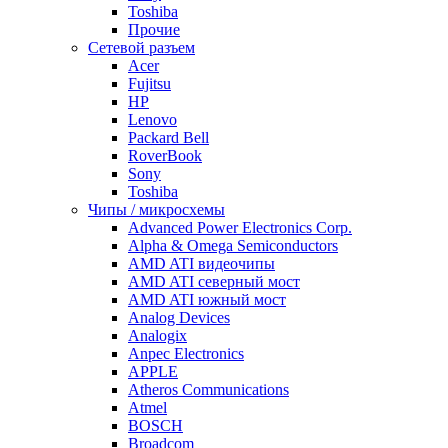
Toshiba
Прочие
Сетевой разъем
Acer
Fujitsu
HP
Lenovo
Packard Bell
RoverBook
Sony
Toshiba
Чипы / микросхемы
Advanced Power Electronics Corp.
Alpha & Omega Semiconductors
AMD ATI видеочипы
AMD ATI северный мост
AMD ATI южный мост
Analog Devices
Analogix
Anpec Electronics
APPLE
Atheros Communications
Atmel
BOSCH
Broadcom