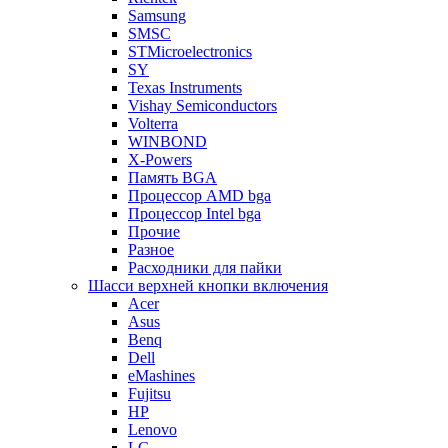
Samsung
SMSC
STMicroelectronics
SY
Texas Instruments
Vishay Semiconductors
Volterra
WINBOND
X-Powers
Память BGA
Процессор AMD bga
Процессор Intel bga
Прочие
Разное
Расходники для пайки
Шасси верхней кнопки включения
Acer
Asus
Benq
Dell
eMashines
Fujitsu
HP
Lenovo
LG