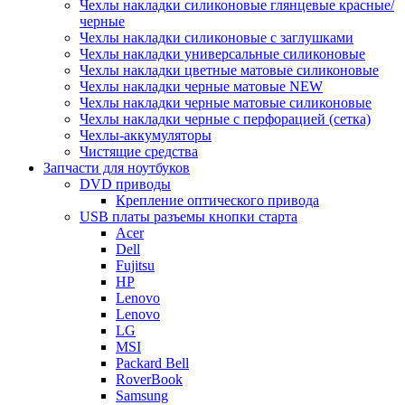
Чехлы накладки силиконовые глянцевые красные/
черные
Чехлы накладки силиконовые с заглушками
Чехлы накладки универсальные силиконовые
Чехлы накладки цветные матовые силиконовые
Чехлы накладки черные матовые NEW
Чехлы накладки черные матовые силиконовые
Чехлы накладки черные с перфорацией (сетка)
Чехлы-аккумуляторы
Чистящие средства
Запчасти для ноутбуков
DVD приводы
Крепление оптического привода
USB платы разъемы кнопки старта
Acer
Dell
Fujitsu
HP
Lenovo
Lenovo
LG
MSI
Packard Bell
RoverBook
Samsung