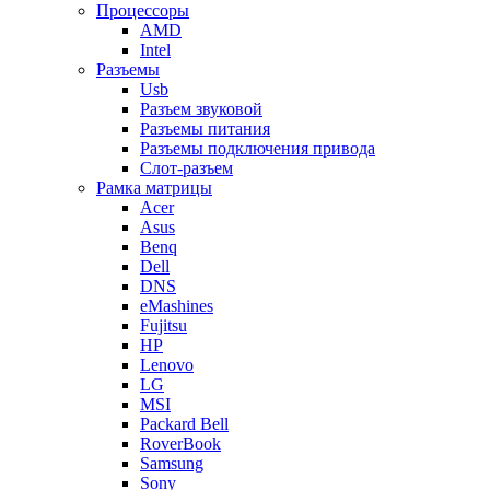
Процессоры
AMD
Intel
Разъемы
Usb
Разъем звуковой
Разъемы питания
Разъемы подключения привода
Слот-разъем
Рамка матрицы
Acer
Asus
Benq
Dell
DNS
eMashines
Fujitsu
HP
Lenovo
LG
MSI
Packard Bell
RoverBook
Samsung
Sony