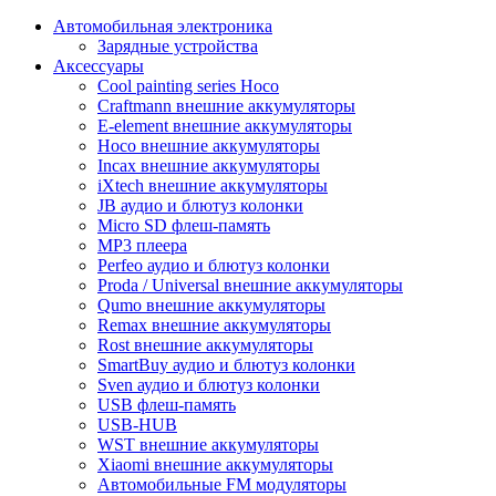
Автомобильная электроника
Зарядные устройства
Аксессуары
Cool painting series Hoco
Craftmann внешние аккумуляторы
E-element внешние аккумуляторы
Hoco внешние аккумуляторы
Incax внешние аккумуляторы
iXtech внешние аккумуляторы
JB аудио и блютуз колонки
Micro SD флеш-память
MP3 плеера
Perfeo аудио и блютуз колонки
Proda / Universal внешние аккумуляторы
Qumo внешние аккумуляторы
Remax внешние аккумуляторы
Rost внешние аккумуляторы
SmartBuy аудио и блютуз колонки
Sven аудио и блютуз колонки
USB флеш-память
USB-HUB
WST внешние аккумуляторы
Xiaomi внешние аккумуляторы
Автомобильные FM модуляторы