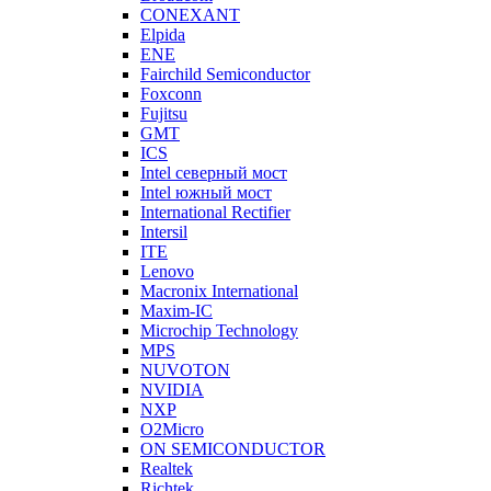
CONEXANT
Elpida
ENE
Fairchild Semiconductor
Foxconn
Fujitsu
GMT
ICS
Intel северный мост
Intel южный мост
International Rectifier
Intersil
ITE
Lenovo
Macronix International
Maxim-IC
Microchip Technology
MPS
NUVOTON
NVIDIA
NXP
O2Micro
ON SEMICONDUCTOR
Realtek
Richtek