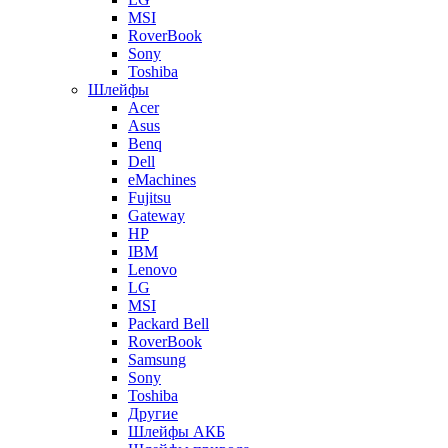
MSI
RoverBook
Sony
Toshiba
Шлейфы
Acer
Asus
Benq
Dell
eMachines
Fujitsu
Gateway
HP
IBM
Lenovo
LG
MSI
Packard Bell
RoverBook
Samsung
Sony
Toshiba
Другие
Шлейфы АКБ