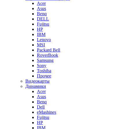
Acer
Asus
Benq
DELL
Fujitsu
HP
IBM
Lenovo
MSI
Packard Bell
RoverBook
Samsung
Sony
Toshiba
Прочее
Видеокарты
Динамики
Acer
Asus
Benq
Dell
eMashines
Fujitsu
HP
IBM