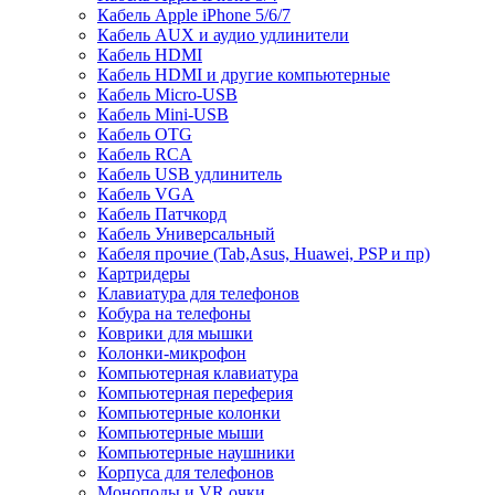
Кабель Apple iPhone 5/6/7
Кабель AUX и аудио удлинители
Кабель HDMI
Кабель HDMI и другие компьютерные
Кабель Micro-USB
Кабель Mini-USB
Кабель OTG
Кабель RCA
Кабель USB удлинитель
Кабель VGA
Кабель Патчкорд
Кабель Универсальный
Кабеля прочие (Tab,Asus, Huawei, PSP и пр)
Картридеры
Клавиатура для телефонов
Кобура на телефоны
Коврики для мышки
Колонки-микрофон
Компьютерная клавиатура
Компьютерная переферия
Компьютерные колонки
Компьютерные мыши
Компьютерные наушники
Корпуса для телефонов
Моноподы и VR очки