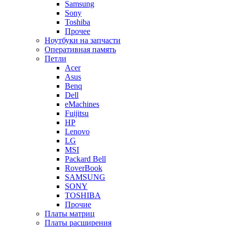
Samsung
Sony
Toshiba
Прочее
Ноутбуки на запчасти
Оперативная память
Петли
Acer
Asus
Benq
Dell
eMachines
Fuijitsu
HP
Lenovo
LG
MSI
Packard Bell
RoverBook
SAMSUNG
SONY
TOSHIBA
Прочие
Платы матриц
Платы расширения