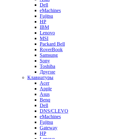
Dell
eMachines
Fujitsu
HP
IBM
Lenovo
MSI
Packard Bell
RoverBook
Samsung
Sony
Toshiba
Другие
Клавиатуры
Acer
Apple
Asus
Benq
Dell
DNS/CLEVO
eMachines
Fujitsu
Gateway
HP
Lenovo