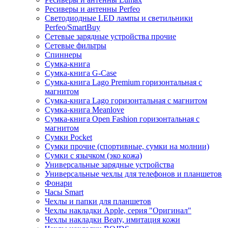
Ресиверы и антенны Perfeo
Светодиодные LED лампы и светильники
Perfeo/SmartBuy
Сетевые зарядные устройства прочие
Сетевые фильтры
Спиннеры
Сумка-книга
Сумка-книга G-Case
Сумка-книга Lago Premium горизонтальная с
магнитом
Сумка-книга Lago горизонтальная с магнитом
Сумка-книга Meanlove
Сумка-книга Open Fashion горизонтальная с
магнитом
Сумки Pocket
Сумки прочие (спортивные, сумки на молнии)
Сумки с язычком (эко кожа)
Универсальные зарядные устройства
Универсальные чехлы для телефонов и планшетов
Фонари
Часы Smart
Чехлы и папки для планшетов
Чехлы накладки Apple, серия "Оригинал"
Чехлы накладки Beaty, имитация кожи