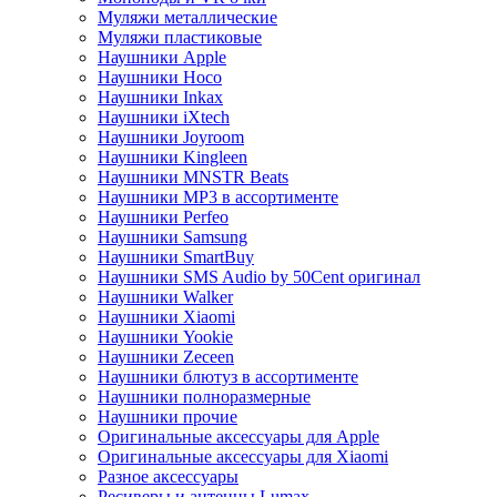
Муляжи металлические
Муляжи пластиковые
Наушники Apple
Наушники Hoco
Наушники Inkax
Наушники iXtech
Наушники Joyroom
Наушники Kingleen
Наушники MNSTR Beats
Наушники MP3 в ассортименте
Наушники Perfeo
Наушники Samsung
Наушники SmartBuy
Наушники SMS Audio by 50Cent оригинал
Наушники Walker
Наушники Xiaomi
Наушники Yookie
Наушники Zeceen
Наушники блютуз в ассортименте
Наушники полноразмерные
Наушники прочие
Оригинальные аксессуары для Apple
Оригинальные аксессуары для Xiaomi
Разное аксессуары
Ресиверы и антенны Lumax