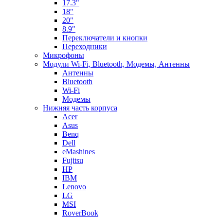
17.3"
18"
20"
8.9"
Переключатели и кнопки
Переходники
Микрофоны
Модули Wi-Fi, Bluetooth, Модемы, Антенны
Aнтенны
Bluetooth
Wi-Fi
Модемы
Нижняя часть корпуса
Acer
Asus
Benq
Dell
eMashines
Fujitsu
HP
IBM
Lenovo
LG
MSI
RoverBook