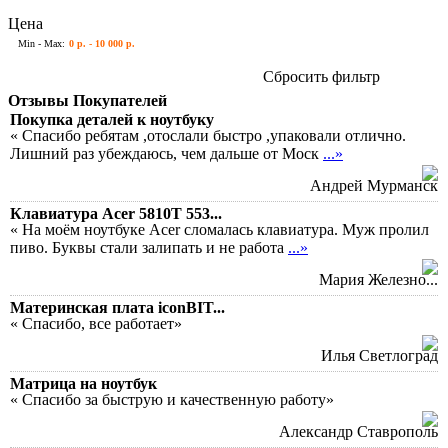
Цена
Min - Max:
0 р. - 10 000 р.
Сбросить фильтр
Отзывы Покупателей
Покупка деталей к ноутбуку
« Спасибо ребятам ,отослали быстро ,упаковали отлично.
Лишний раз убеждаюсь, чем дальше от Моск
...»
Андрей Мурманск
Клавиатура Acer 5810T 553...
« На моём ноутбуке Acer сломалась клавиатура. Муж пролил
пиво. Буквы стали залипать и не работа
...»
Мария Железно...
Материнская плата iconBIT...
« Спасибо, все работает»
Илья Светлоград
Матрица на ноутбук
« Спасибо за быструю и качественную работу»
Александр Ставрополь