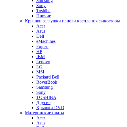
Samsung
Sony
Toshiba
Прочие
Крышки заглушки панели крепления фиксаторы
Acer
Asus
Dell
eMachines
Fujitsu
HP
IBM
Lenovo
LG
MSI
Packard Bell
RoverBook
Samsung
Sony
TOSHIBA
Другие
Крышки DVD
Материнские платы
Acer
Asus