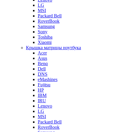
LG
MSI
Packard Bell
RoverBook
Samsung
Sony
Toshiba
Xiaomi
Крышка матрицы ноутбука
Acer
Asus
Benq
Dell
DNS
eMashines
Fujitsu
HP
IBM
IRU
Lenovo
LG
MSI
Packard Bell
RoverBook