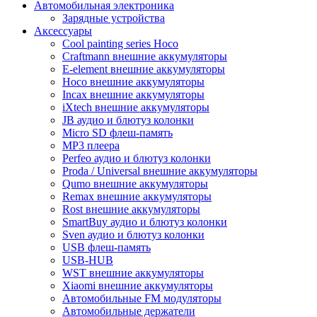
Автомобильная электроника
Зарядные устройства
Аксессуары
Cool painting series Hoco
Craftmann внешние аккумуляторы
E-element внешние аккумуляторы
Hoco внешние аккумуляторы
Incax внешние аккумуляторы
iXtech внешние аккумуляторы
JB аудио и блютуз колонки
Micro SD флеш-память
MP3 плеера
Perfeo аудио и блютуз колонки
Proda / Universal внешние аккумуляторы
Qumo внешние аккумуляторы
Remax внешние аккумуляторы
Rost внешние аккумуляторы
SmartBuy аудио и блютуз колонки
Sven аудио и блютуз колонки
USB флеш-память
USB-HUB
WST внешние аккумуляторы
Xiaomi внешние аккумуляторы
Автомобильные FM модуляторы
Автомобильные держатели