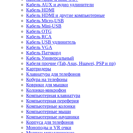
Кабель AUX и аудио удлинители
Кабель HDMI
Кабель HDMI и другие компьютерные
Кабель Micro-USB
Кабель Mini-USB
Кабель OTG
Кабель RCA
Кабель USB удлинитель
Кабель VGA
Кабель Патчкорд
Кабель Универсальный
Кабеля прочие (Tab,Asus, Huawei, PSP и пр)
Картридеры
Клавиатура для телефонов
Кобура на телефоны
Коврики для мышки
Колонки-микрофон
Компьютерная клавиатура
Компьютерная переферия
Компьютерные колонки
Компьютерные мыши
Компьютерные наушники
Корпуса для телефонов
Моноподы и VR очки
Муляжи металлические