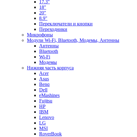
17.3"
18"
20"
8.9"
Переключатели и кнопки
Переходники
Микрофоны
Модули Wi-Fi, Bluetooth, Модемы, Антенны
Aнтенны
Bluetooth
Wi-Fi
Модемы
Нижняя часть корпуса
Acer
Asus
Benq
Dell
eMashines
Fujitsu
HP
IBM
Lenovo
LG
MSI
RoverBook