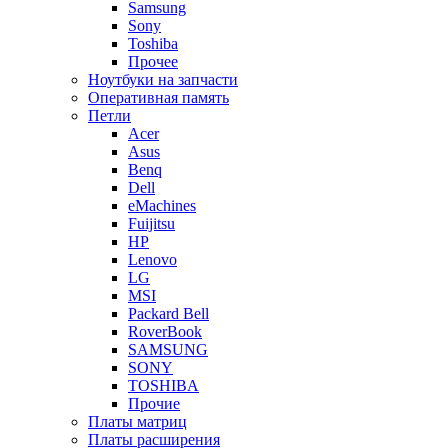
Samsung
Sony
Toshiba
Прочее
Ноутбуки на запчасти
Оперативная память
Петли
Acer
Asus
Benq
Dell
eMachines
Fuijitsu
HP
Lenovo
LG
MSI
Packard Bell
RoverBook
SAMSUNG
SONY
TOSHIBA
Прочие
Платы матриц
Платы расширения