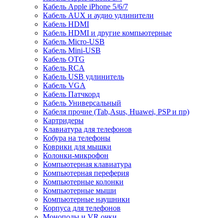
Кабель Apple iPhone 5/6/7
Кабель AUX и аудио удлинители
Кабель HDMI
Кабель HDMI и другие компьютерные
Кабель Micro-USB
Кабель Mini-USB
Кабель OTG
Кабель RCA
Кабель USB удлинитель
Кабель VGA
Кабель Патчкорд
Кабель Универсальный
Кабеля прочие (Tab,Asus, Huawei, PSP и пр)
Картридеры
Клавиатура для телефонов
Кобура на телефоны
Коврики для мышки
Колонки-микрофон
Компьютерная клавиатура
Компьютерная переферия
Компьютерные колонки
Компьютерные мыши
Компьютерные наушники
Корпуса для телефонов
Моноподы и VR очки