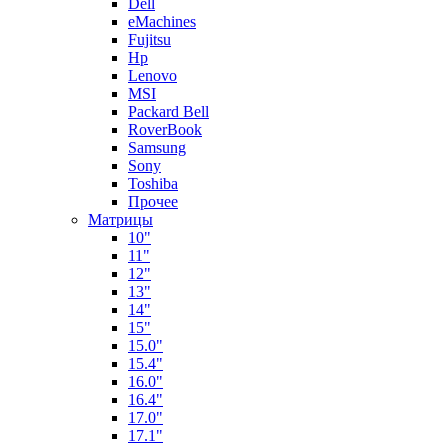
Dell
eMachines
Fujitsu
Hp
Lenovo
MSI
Packard Bell
RoverBook
Samsung
Sony
Toshiba
Прочее
Матрицы
10"
11"
12"
13"
14"
15"
15.0"
15.4"
16.0"
16.4"
17.0"
17.1"