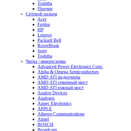
Toshiba
Прочие
Сетевой разъем
Acer
Fujitsu
HP
Lenovo
Packard Bell
RoverBook
Sony
Toshiba
Чипы / микросхемы
Advanced Power Electronics Corp.
Alpha & Omega Semiconductors
AMD ATI видеочипы
AMD ATI северный мост
AMD ATI южный мост
Analog Devices
Analogix
Anpec Electronics
APPLE
Atheros Communications
Atmel
BOSCH
Broadcom