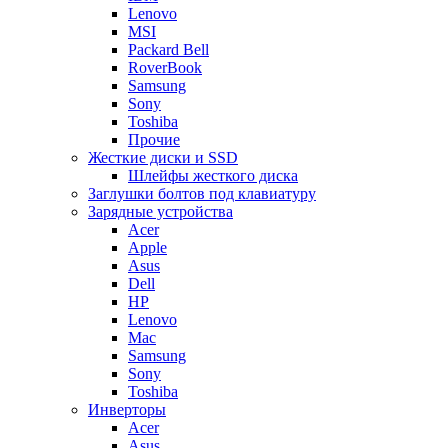
Lenovo
MSI
Packard Bell
RoverBook
Samsung
Sony
Toshiba
Прочие
Жесткие диски и SSD
Шлейфы жесткого диска
Заглушки болтов под клавиатуру
Зарядные устройства
Acer
Apple
Asus
Dell
HP
Lenovo
Mac
Samsung
Sony
Toshiba
Инверторы
Acer
Asus