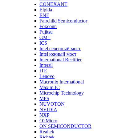
CONEXANT
Elpida
ENE
Fairchild Semiconductor
Foxconn
Fujitsu
GMT
ICS
Intel северный мост
Intel южный мост
International Rectifier
Intersil
ITE
Lenovo
Macronix International
Maxim-IC
Microchip Technology
MPS
NUVOTON
NVIDIA
NXP
O2Micro
ON SEMICONDUCTOR
Realtek
Richtek