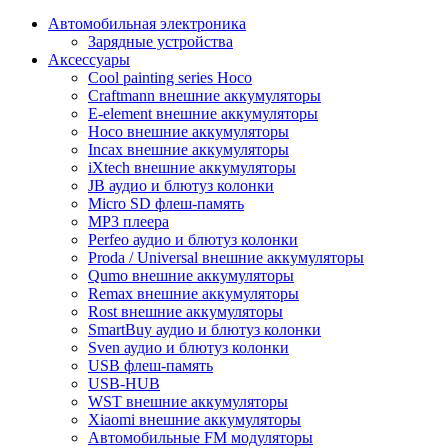
Автомобильная электроника
Зарядные устройства
Аксессуары
Cool painting series Hoco
Craftmann внешние аккумуляторы
E-element внешние аккумуляторы
Hoco внешние аккумуляторы
Incax внешние аккумуляторы
iXtech внешние аккумуляторы
JB аудио и блютуз колонки
Micro SD флеш-память
MP3 плеера
Perfeo аудио и блютуз колонки
Proda / Universal внешние аккумуляторы
Qumo внешние аккумуляторы
Remax внешние аккумуляторы
Rost внешние аккумуляторы
SmartBuy аудио и блютуз колонки
Sven аудио и блютуз колонки
USB флеш-память
USB-HUB
WST внешние аккумуляторы
Xiaomi внешние аккумуляторы
Автомобильные FM модуляторы