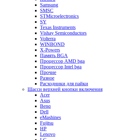
Samsung
SMSC
STMicroelectronics
SY
Texas Instruments
Vishay Semiconductors
Volterra
WINBOND
X-Powers
Память BGA
Процессор AMD bga
Процессор Intel bga
Прочие
Разное
Расходники для пайки
Шасси верхней кнопки включения
Acer
Asus
Benq
Dell
eMashines
Fujitsu
HP
Lenovo
LG