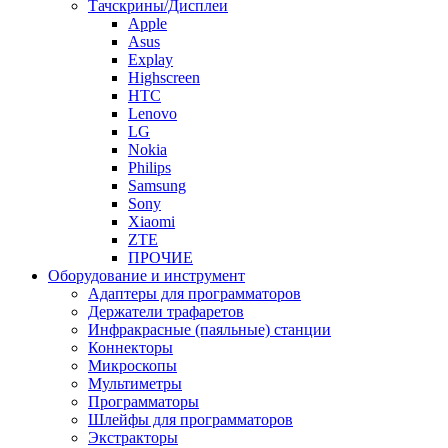
Тачскрины/Дисплеи
Apple
Asus
Explay
Highscreen
HTC
Lenovo
LG
Nokia
Philips
Samsung
Sony
Xiaomi
ZTE
ПРОЧИЕ
Оборудование и инструмент
Адаптеры для программаторов
Держатели трафаретов
Инфракрасные (паяльные) станции
Коннекторы
Микроскопы
Мультиметры
Программаторы
Шлейфы для программаторов
Экстракторы