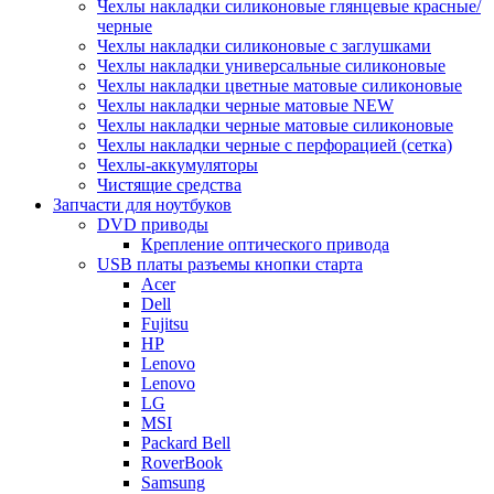
Чехлы накладки силиконовые глянцевые красные/
черные
Чехлы накладки силиконовые с заглушками
Чехлы накладки универсальные силиконовые
Чехлы накладки цветные матовые силиконовые
Чехлы накладки черные матовые NEW
Чехлы накладки черные матовые силиконовые
Чехлы накладки черные с перфорацией (сетка)
Чехлы-аккумуляторы
Чистящие средства
Запчасти для ноутбуков
DVD приводы
Крепление оптического привода
USB платы разъемы кнопки старта
Acer
Dell
Fujitsu
HP
Lenovo
Lenovo
LG
MSI
Packard Bell
RoverBook
Samsung