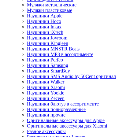
Муляжи металлические
Муляжи пластиковые
Наушники Apple
Наушники Hoco
Наушники Inkax
Наушники iXtech
Наушники Joyroom
Наушники Kingleen
Наушники MNSTR Beats
Наушники MP3 в ассортименте
Наушники Perfeo
Наушники Samsung
Наушники SmartBuy
Наушники SMS Audio by 50Cent оригинал
Наушники Walker
Наушники Xiaomi
Наушники Yookie
Наушники Zeceen
Наушники блютуз в ассортименте
Наушники полноразмерные
Наушники прочие
Оригинальные аксессуары для Apple
Оригинальные аксессуары для Xiaomi
Разное аксессуары
Ресиверы и антенны Lumax