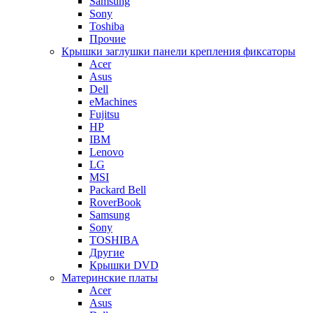
Samsung
Sony
Toshiba
Прочие
Крышки заглушки панели крепления фиксаторы
Acer
Asus
Dell
eMachines
Fujitsu
HP
IBM
Lenovo
LG
MSI
Packard Bell
RoverBook
Samsung
Sony
TOSHIBA
Другие
Крышки DVD
Материнские платы
Acer
Asus