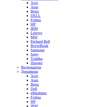
Acer
Asus
Benq
DELL
Fujitsu
HP
IBM
Lenovo
MSI
Packard Bell
RoverBook
Samsung
Sony
Toshiba
Прочее
Видеокарты
Динамики
Acer
Asus
Benq
Dell
eMashines
Fujitsu
HP
IBM