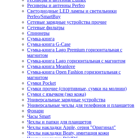
Ресиверы и антенны Perfeo
Светодиодные LED лампы и светильники
Perfeo/SmartBuy
Сетевые зарядные устройства прочие
Сетевые фильтры
Спиннеры
Сумка-книга
Сумка-книга G-Case
Сумка-книга Lago Premium горизонтальная с
магнитом
Сумка-книга Lago горизонтальная с магнитом
Сумка-книга Meanlove
Сумка-книга Open Fashion горизонтальная с
магнитом
Сумки Pocket
Сумки прочие (спортивные, сумки на молнии)
Сумки с язычком (эко кожа)
Универсальные зарядные устройства
Универсальные чехлы для телефонов и планшетов
Фонари
Часы Smart
Чехлы и папки для планшетов
Чехлы накладки Apple, серия "Оригинал"
Чехлы накладки Beaty, имитация кожи