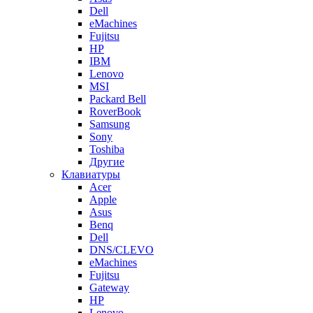
Dell
eMachines
Fujitsu
HP
IBM
Lenovo
MSI
Packard Bell
RoverBook
Samsung
Sony
Toshiba
Другие
Клавиатуры
Acer
Apple
Asus
Benq
Dell
DNS/CLEVO
eMachines
Fujitsu
Gateway
HP
Lenovo