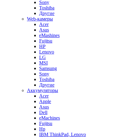
Sony
Toshiba
Другие
Web-камеры
Acer
Asus
eMashines
Fujitsu
HP
Lenovo
LG
MSI
Samsung
Sony
Toshiba
Другие
Аккумуляторы
Acer
Apple
Asus
Dell
eMachines
Fujitsu
Hp
IBM ThinkPad, Lenovo