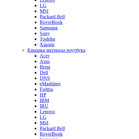
LG
MSI
Packard Bell
RoverBook
Samsung
Sony
Toshiba
Xiaomi
Крышка матрицы ноутбука
Acer
Asus
Benq
Dell
DNS
eMashines
Fujitsu
HP
IBM
IRU
Lenovo
LG
MSI
Packard Bell
RoverBook