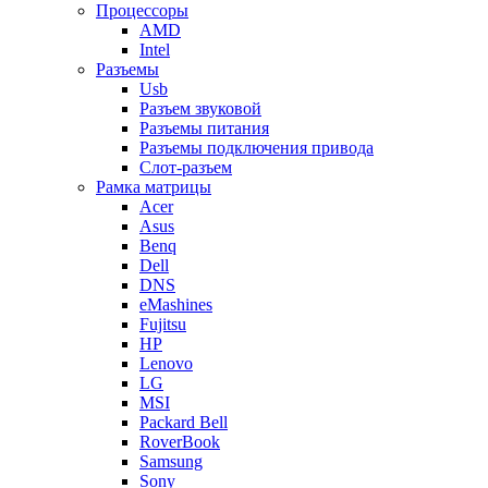
Процессоры
AMD
Intel
Разъемы
Usb
Разъем звуковой
Разъемы питания
Разъемы подключения привода
Слот-разъем
Рамка матрицы
Acer
Asus
Benq
Dell
DNS
eMashines
Fujitsu
HP
Lenovo
LG
MSI
Packard Bell
RoverBook
Samsung
Sony