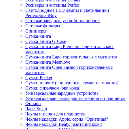
Ресиверы и антенны Perfeo
Светодиодные LED лампы и светильники
Perfeo/SmartBuy
Сетевые зарядные устройства прочие
Сетевые фильтры
Спиннеры
Сумка-книга
Сумка-книга G-Case
Сумка-книга Lago Premium горизонтальная с
магнитом
Сумка-книга Lago горизонтальная с магнитом
Сумка-книга Meanlove
Сумка-книга Open Fashion горизонтальная с
магнитом
Сумки Pocket
Сумки прочие (спортивные, сумки на молнии)
Сумки с язычком (эко кожа)
Универсальные зарядные устройства
Универсальные чехлы для телефонов и планшетов
Фонари
Часы Smart
Чехлы и папки для планшетов
Чехлы накладки Apple, серия "Оригинал"
Чехлы накладки Beaty, имитация кожи