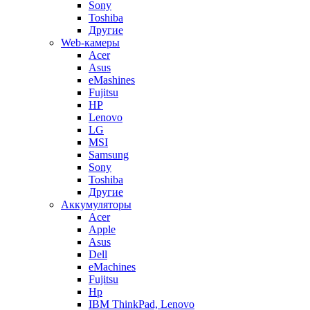
Sony
Toshiba
Другие
Web-камеры
Acer
Asus
eMashines
Fujitsu
HP
Lenovo
LG
MSI
Samsung
Sony
Toshiba
Другие
Аккумуляторы
Acer
Apple
Asus
Dell
eMachines
Fujitsu
Hp
IBM ThinkPad, Lenovo