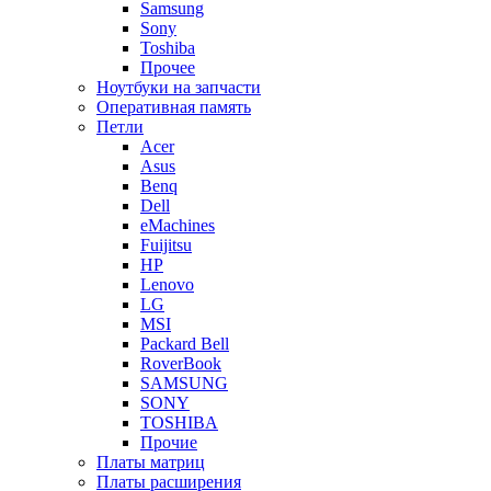
Samsung
Sony
Toshiba
Прочее
Ноутбуки на запчасти
Оперативная память
Петли
Acer
Asus
Benq
Dell
eMachines
Fuijitsu
HP
Lenovo
LG
MSI
Packard Bell
RoverBook
SAMSUNG
SONY
TOSHIBA
Прочие
Платы матриц
Платы расширения