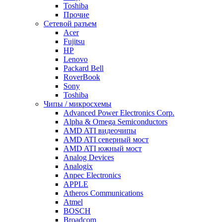
Toshiba
Прочие
Сетевой разъем
Acer
Fujitsu
HP
Lenovo
Packard Bell
RoverBook
Sony
Toshiba
Чипы / микросхемы
Advanced Power Electronics Corp.
Alpha & Omega Semiconductors
AMD ATI видеочипы
AMD ATI северный мост
AMD ATI южный мост
Analog Devices
Analogix
Anpec Electronics
APPLE
Atheros Communications
Atmel
BOSCH
Broadcom