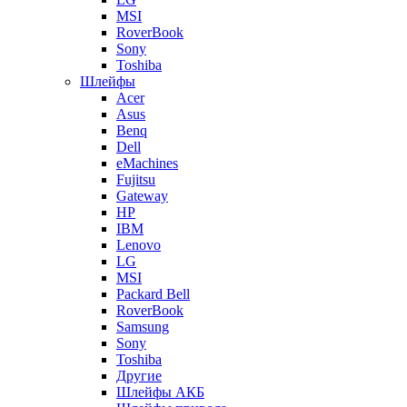
MSI
RoverBook
Sony
Toshiba
Шлейфы
Acer
Asus
Benq
Dell
eMachines
Fujitsu
Gateway
HP
IBM
Lenovo
LG
MSI
Packard Bell
RoverBook
Samsung
Sony
Toshiba
Другие
Шлейфы АКБ