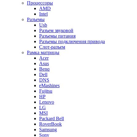
Процессоры
AMD
Intel
Разъемы
Usb
Разъем звуковой
Разъемы питания
Разъемы подключения привода
Слот-разъем
Рамка матрицы
Acer
Asus
Benq
Dell
DNS
eMashines
Fujitsu
HP
Lenovo
LG
MSI
Packard Bell
RoverBook
Samsung
Sony