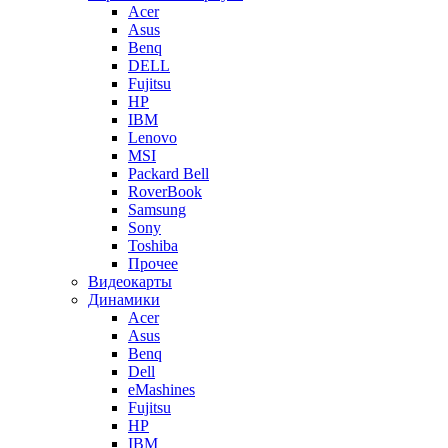
Acer
Asus
Benq
DELL
Fujitsu
HP
IBM
Lenovo
MSI
Packard Bell
RoverBook
Samsung
Sony
Toshiba
Прочее
Видеокарты
Динамики
Acer
Asus
Benq
Dell
eMashines
Fujitsu
HP
IBM