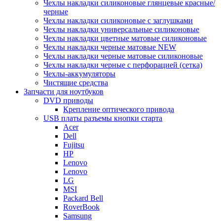
Чехлы накладки силиконовые глянцевые красные/
черные
Чехлы накладки силиконовые с заглушками
Чехлы накладки универсальные силиконовые
Чехлы накладки цветные матовые силиконовые
Чехлы накладки черные матовые NEW
Чехлы накладки черные матовые силиконовые
Чехлы накладки черные с перфорацией (сетка)
Чехлы-аккумуляторы
Чистящие средства
Запчасти для ноутбуков
DVD приводы
Крепление оптического привода
USB платы разъемы кнопки старта
Acer
Dell
Fujitsu
HP
Lenovo
Lenovo
LG
MSI
Packard Bell
RoverBook
Samsung