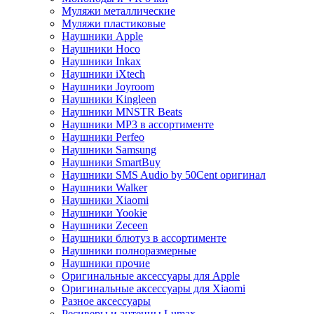
Муляжи металлические
Муляжи пластиковые
Наушники Apple
Наушники Hoco
Наушники Inkax
Наушники iXtech
Наушники Joyroom
Наушники Kingleen
Наушники MNSTR Beats
Наушники MP3 в ассортименте
Наушники Perfeo
Наушники Samsung
Наушники SmartBuy
Наушники SMS Audio by 50Cent оригинал
Наушники Walker
Наушники Xiaomi
Наушники Yookie
Наушники Zeceen
Наушники блютуз в ассортименте
Наушники полноразмерные
Наушники прочие
Оригинальные аксессуары для Apple
Оригинальные аксессуары для Xiaomi
Разное аксессуары
Ресиверы и антенны Lumax