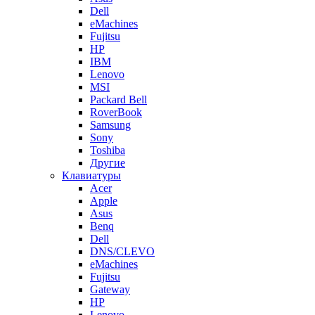
Dell
eMachines
Fujitsu
HP
IBM
Lenovo
MSI
Packard Bell
RoverBook
Samsung
Sony
Toshiba
Другие
Клавиатуры
Acer
Apple
Asus
Benq
Dell
DNS/CLEVO
eMachines
Fujitsu
Gateway
HP
Lenovo