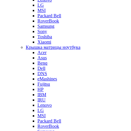
LG
MSI
Packard Bell
RoverBook
Samsung
Sony
Toshiba
Xiaomi
Крышка матрицы ноутбука
Acer
Asus
Benq
Dell
DNS
eMashines
Fujitsu
HP
IBM
IRU
Lenovo
LG
MSI
Packard Bell
RoverBook