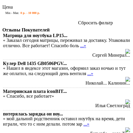
Цена
Min - Max:
0 р. - 10 000 р.
Сбросить фильтр
Отзывы Покупателей
Матрица для ноутбука LP15...
« Заказал сегодня матрицы, переживал за доставку. Упаковали
отлично. Все работает! Спасибо боль
...»
Сергей Минерал...
Кулер Dell 1435 GB0506PGV...
« Нашел в яндексе этот магазин, оформил заказ ночью и тут
же оплатил, на следующий день вентиля
...»
Николай... Калинин...
Материнская плата iconBIT...
« Спасибо, все работает»
Илья Светлоград
потерялась зарядка он ноу...
« мой дальний родственник оставил ноутбук на время, дети
играли, что то с ним делали. потом зар
...»