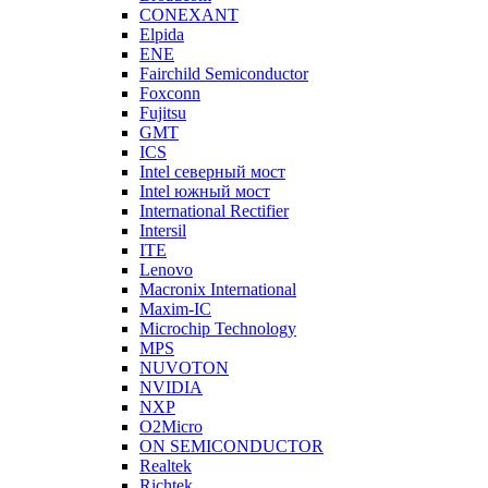
CONEXANT
Elpida
ENE
Fairchild Semiconductor
Foxconn
Fujitsu
GMT
ICS
Intel северный мост
Intel южный мост
International Rectifier
Intersil
ITE
Lenovo
Macronix International
Maxim-IC
Microchip Technology
MPS
NUVOTON
NVIDIA
NXP
O2Micro
ON SEMICONDUCTOR
Realtek
Richtek