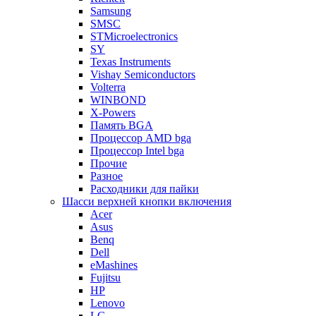
Samsung
SMSC
STMicroelectronics
SY
Texas Instruments
Vishay Semiconductors
Volterra
WINBOND
X-Powers
Память BGA
Процессор AMD bga
Процессор Intel bga
Прочие
Разное
Расходники для пайки
Шасси верхней кнопки включения
Acer
Asus
Benq
Dell
eMashines
Fujitsu
HP
Lenovo
LG