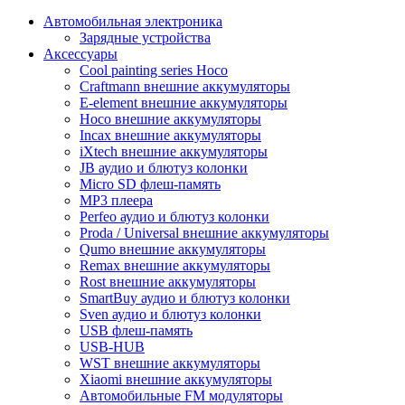
Автомобильная электроника
Зарядные устройства
Аксессуары
Cool painting series Hoco
Craftmann внешние аккумуляторы
E-element внешние аккумуляторы
Hoco внешние аккумуляторы
Incax внешние аккумуляторы
iXtech внешние аккумуляторы
JB аудио и блютуз колонки
Micro SD флеш-память
MP3 плеера
Perfeo аудио и блютуз колонки
Proda / Universal внешние аккумуляторы
Qumo внешние аккумуляторы
Remax внешние аккумуляторы
Rost внешние аккумуляторы
SmartBuy аудио и блютуз колонки
Sven аудио и блютуз колонки
USB флеш-память
USB-HUB
WST внешние аккумуляторы
Xiaomi внешние аккумуляторы
Автомобильные FM модуляторы