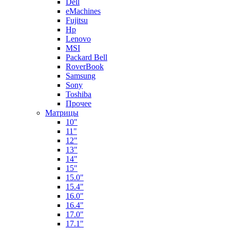
Dell
eMachines
Fujitsu
Hp
Lenovo
MSI
Packard Bell
RoverBook
Samsung
Sony
Toshiba
Прочее
Матрицы
10"
11"
12"
13"
14"
15"
15.0"
15.4"
16.0"
16.4"
17.0"
17.1"