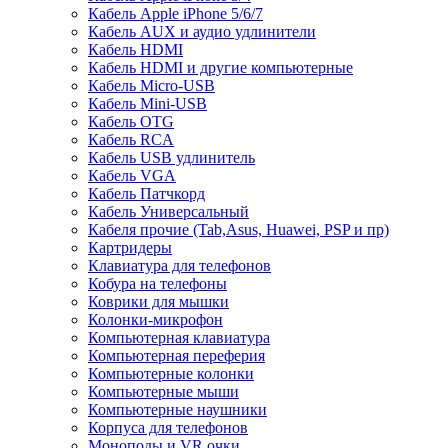
Кабель Apple iPhone 5/6/7
Кабель AUX и аудио удлинители
Кабель HDMI
Кабель HDMI и другие компьютерные
Кабель Micro-USB
Кабель Mini-USB
Кабель OTG
Кабель RCA
Кабель USB удлинитель
Кабель VGA
Кабель Патчкорд
Кабель Универсальный
Кабеля прочие (Tab,Asus, Huawei, PSP и пр)
Картридеры
Клавиатура для телефонов
Кобура на телефоны
Коврики для мышки
Колонки-микрофон
Компьютерная клавиатура
Компьютерная переферия
Компьютерные колонки
Компьютерные мыши
Компьютерные наушники
Корпуса для телефонов
Моноподы и VR очки