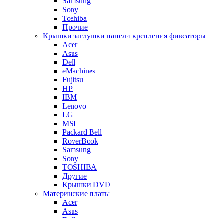
Samsung
Sony
Toshiba
Прочие
Крышки заглушки панели крепления фиксаторы
Acer
Asus
Dell
eMachines
Fujitsu
HP
IBM
Lenovo
LG
MSI
Packard Bell
RoverBook
Samsung
Sony
TOSHIBA
Другие
Крышки DVD
Материнские платы
Acer
Asus