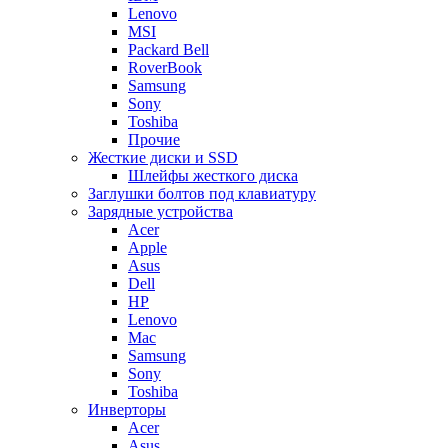
Lenovo
MSI
Packard Bell
RoverBook
Samsung
Sony
Toshiba
Прочие
Жесткие диски и SSD
Шлейфы жесткого диска
Заглушки болтов под клавиатуру
Зарядные устройства
Acer
Apple
Asus
Dell
HP
Lenovo
Mac
Samsung
Sony
Toshiba
Инверторы
Acer
Asus