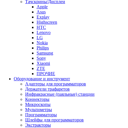
Тачскрины/Дисплеи
Apple
Asus
Explay
Highscreen
HTC
Lenovo
LG
Nokia
Philips
Samsung
Sony
Xiaomi
ZTE
ПРОЧИЕ
Оборудование и инструмент
Адаптеры для программаторов
Держатели трафаретов
Инфракрасные (паяльные) станции
Коннекторы
Микроскопы
Мультиметры
Программаторы
Шлейфы для программаторов
Экстракторы