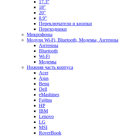
17.3"
18"
20"
8.9"
Переключатели и кнопки
Переходники
Микрофоны
Модули Wi-Fi, Bluetooth, Модемы, Антенны
Aнтенны
Bluetooth
Wi-Fi
Модемы
Нижняя часть корпуса
Acer
Asus
Benq
Dell
eMashines
Fujitsu
HP
IBM
Lenovo
LG
MSI
RoverBook