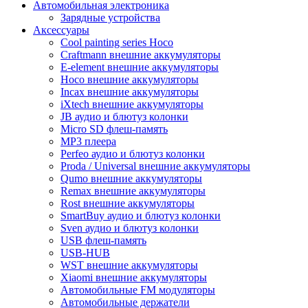
Автомобильная электроника
Зарядные устройства
Аксессуары
Cool painting series Hoco
Craftmann внешние аккумуляторы
E-element внешние аккумуляторы
Hoco внешние аккумуляторы
Incax внешние аккумуляторы
iXtech внешние аккумуляторы
JB аудио и блютуз колонки
Micro SD флеш-память
MP3 плеера
Perfeo аудио и блютуз колонки
Proda / Universal внешние аккумуляторы
Qumo внешние аккумуляторы
Remax внешние аккумуляторы
Rost внешние аккумуляторы
SmartBuy аудио и блютуз колонки
Sven аудио и блютуз колонки
USB флеш-память
USB-HUB
WST внешние аккумуляторы
Xiaomi внешние аккумуляторы
Автомобильные FM модуляторы
Автомобильные держатели