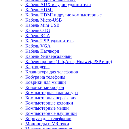
Кабель AUX и аудио удлинители
Кабель HDMI
Кабель HDMI и другие компьютерные
Кабель Micro-USB
Кабель Mini-USB
Кабель OTG
Кабель RCA
Кабель USB удлинитель
Кабель VGA
Кабель Патчкорд
Кабель Универсальный
Кабеля прочие (Tab,Asus, Huawei, PSP и пр)
Картридеры
Клавиатура для телефонов
Кобура на телефоны
Коврики для мышки
Колонки-микрофон
Компьютерная клавиатура
Компьютерная переферия
Компьютерные колонки
Компьютерные мыши
Компьютерные наушники
Корпуса для телефонов
Моноподы и VR очки
Муляжи металлические