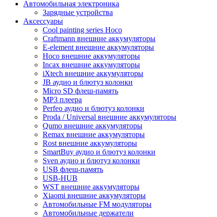
Автомобильная электроника
Зарядные устройства
Аксессуары
Cool painting series Hoco
Craftmann внешние аккумуляторы
E-element внешние аккумуляторы
Hoco внешние аккумуляторы
Incax внешние аккумуляторы
iXtech внешние аккумуляторы
JB аудио и блютуз колонки
Micro SD флеш-память
MP3 плеера
Perfeo аудио и блютуз колонки
Proda / Universal внешние аккумуляторы
Qumo внешние аккумуляторы
Remax внешние аккумуляторы
Rost внешние аккумуляторы
SmartBuy аудио и блютуз колонки
Sven аудио и блютуз колонки
USB флеш-память
USB-HUB
WST внешние аккумуляторы
Xiaomi внешние аккумуляторы
Автомобильные FM модуляторы
Автомобильные держатели