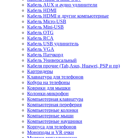
Кабель AUX и аудио удлинители
Кабель HDMI
Кабель HDMI и другие компьютерные
Кабель Micro-USB
Кабель Mini-USB
Кабель OTG
Кабель RCA
Кабель USB удлинитель
Кабель VGA
Кабель Патчкорд
Кабель Универсальный
Кабеля прочие (Tab,Asus, Huawei, PSP и пр)
Картридеры
Клавиатура для телефонов
Кобура на телефоны
Коврики для мышки
Колонки-микрофон
Компьютерная клавиатура
Компьютерная переферия
Компьютерные колонки
Компьютерные мыши
Компьютерные наушники
Корпуса для телефонов
Моноподы и VR очки
Муляжи металлические