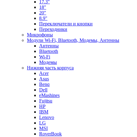
17.3"
18"
20"
8.9"
Переключатели и кнопки
Переходники
Микрофоны
Модули Wi-Fi, Bluetooth, Модемы, Антенны
Aнтенны
Bluetooth
Wi-Fi
Модемы
Нижняя часть корпуса
Acer
Asus
Benq
Dell
eMashines
Fujitsu
HP
IBM
Lenovo
LG
MSI
RoverBook