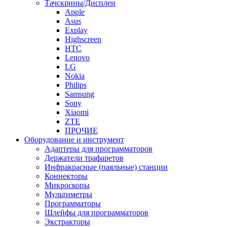
Тачскрины/Дисплеи
Apple
Asus
Explay
Highscreen
HTC
Lenovo
LG
Nokia
Philips
Samsung
Sony
Xiaomi
ZTE
ПРОЧИЕ
Оборудование и инструмент
Адаптеры для программаторов
Держатели трафаретов
Инфракрасные (паяльные) станции
Коннекторы
Микроскопы
Мультиметры
Программаторы
Шлейфы для программаторов
Экстракторы