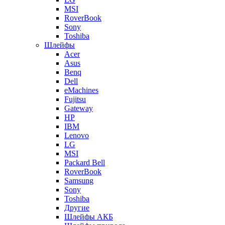
MSI
RoverBook
Sony
Toshiba
Шлейфы
Acer
Asus
Benq
Dell
eMachines
Fujitsu
Gateway
HP
IBM
Lenovo
LG
MSI
Packard Bell
RoverBook
Samsung
Sony
Toshiba
Другие
Шлейфы АКБ