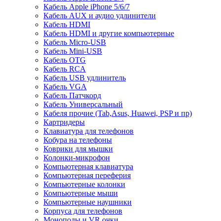
Кабель Apple iPhone 5/6/7
Кабель AUX и аудио удлинители
Кабель HDMI
Кабель HDMI и другие компьютерные
Кабель Micro-USB
Кабель Mini-USB
Кабель OTG
Кабель RCA
Кабель USB удлинитель
Кабель VGA
Кабель Патчкорд
Кабель Универсальный
Кабеля прочие (Tab,Asus, Huawei, PSP и пр)
Картридеры
Клавиатура для телефонов
Кобура на телефоны
Коврики для мышки
Колонки-микрофон
Компьютерная клавиатура
Компьютерная переферия
Компьютерные колонки
Компьютерные мыши
Компьютерные наушники
Корпуса для телефонов
Моноподы и VR очки