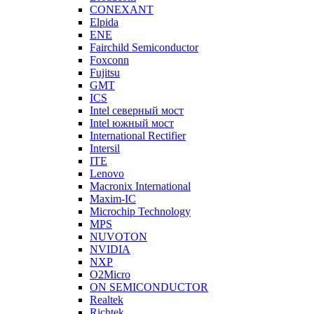
CONEXANT
Elpida
ENE
Fairchild Semiconductor
Foxconn
Fujitsu
GMT
ICS
Intel северный мост
Intel южный мост
International Rectifier
Intersil
ITE
Lenovo
Macronix International
Maxim-IC
Microchip Technology
MPS
NUVOTON
NVIDIA
NXP
O2Micro
ON SEMICONDUCTOR
Realtek
Richtek