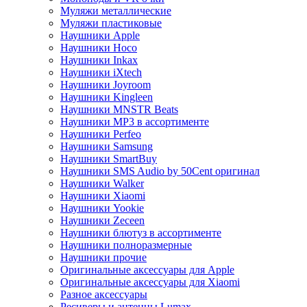
Муляжи металлические
Муляжи пластиковые
Наушники Apple
Наушники Hoco
Наушники Inkax
Наушники iXtech
Наушники Joyroom
Наушники Kingleen
Наушники MNSTR Beats
Наушники MP3 в ассортименте
Наушники Perfeo
Наушники Samsung
Наушники SmartBuy
Наушники SMS Audio by 50Cent оригинал
Наушники Walker
Наушники Xiaomi
Наушники Yookie
Наушники Zeceen
Наушники блютуз в ассортименте
Наушники полноразмерные
Наушники прочие
Оригинальные аксессуары для Apple
Оригинальные аксессуары для Xiaomi
Разное аксессуары
Ресиверы и антенны Lumax