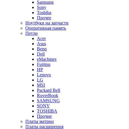
Samsung
Sony
Toshiba
Прочее
Ноутбуки на запчасти
Оперативная память
Петли
Acer
Asus
Benq
Dell
eMachines
Fuijitsu
HP
Lenovo
LG
MSI
Packard Bell
RoverBook
SAMSUNG
SONY
TOSHIBA
Прочие
Платы матриц
Платы расширения