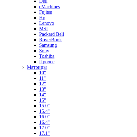
Dell
eMachines
Fujitsu
Hp
Lenovo
MSI
Packard Bell
RoverBook
Samsung
Sony
Toshiba
Прочее
Матрицы
10"
11"
12"
13"
14"
15"
15.0"
15.4"
16.0"
16.4"
17.0"
17.1"