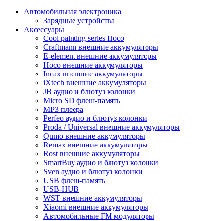
Автомобильная электроника
Зарядные устройства
Аксессуары
Cool painting series Hoco
Craftmann внешние аккумуляторы
E-element внешние аккумуляторы
Hoco внешние аккумуляторы
Incax внешние аккумуляторы
iXtech внешние аккумуляторы
JB аудио и блютуз колонки
Micro SD флеш-память
MP3 плеера
Perfeo аудио и блютуз колонки
Proda / Universal внешние аккумуляторы
Qumo внешние аккумуляторы
Remax внешние аккумуляторы
Rost внешние аккумуляторы
SmartBuy аудио и блютуз колонки
Sven аудио и блютуз колонки
USB флеш-память
USB-HUB
WST внешние аккумуляторы
Xiaomi внешние аккумуляторы
Автомобильные FM модуляторы