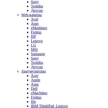
Sony
Toshiba
Другие
Web-камеры
Acer
Asus
eMashines
Fujitsu
HP
Lenovo
LG
MSI
Samsung
Sony
Toshiba
Другие
Аккумуляторы
Acer
Apple
Asus
Dell
eMachines
Fujitsu
Hp
IBM ThinkPad, Lenovo