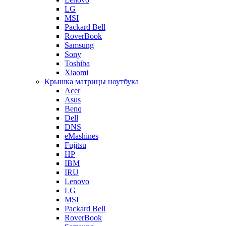
LG
MSI
Packard Bell
RoverBook
Samsung
Sony
Toshiba
Xiaomi
Крышка матрицы ноутбука
Acer
Asus
Benq
Dell
DNS
eMashines
Fujitsu
HP
IBM
IRU
Lenovo
LG
MSI
Packard Bell
RoverBook