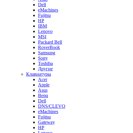
Dell
eMachines
Fujitsu
HP
IBM
Lenovo
MSI
Packard Bell
RoverBook
Samsung
Sony
Toshiba
Другие
Клавиатуры
Acer
Apple
Asus
Benq
Dell
DNS/CLEVO
eMachines
Fujitsu
Gateway
HP
Lenovo