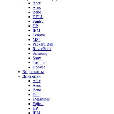
Acer
Asus
Benq
DELL
Fujitsu
HP
IBM
Lenovo
MSI
Packard Bell
RoverBook
Samsung
Sony
Toshiba
Прочее
Видеокарты
Динамики
Acer
Asus
Benq
Dell
eMashines
Fujitsu
HP
IBM