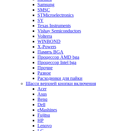
Samsung
SMSC
STMicroelectronics
SY
Texas Instruments
Vishay Semiconductors
Volterra
WINBOND
X-Powers
Память BGA
Процессор AMD bga
Процессор Intel bga
Прочие
Разное
Расходники для пайки
Шасси верхней кнопки включения
Acer
Asus
Benq
Dell
eMashines
Fujitsu
HP
Lenovo
LG