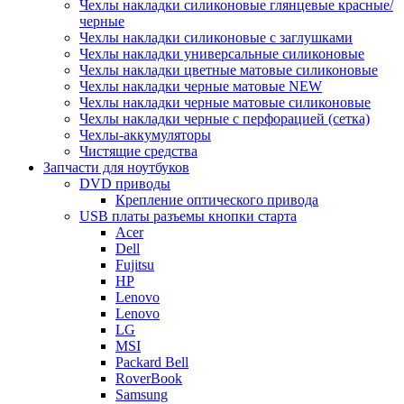
Чехлы накладки силиконовые глянцевые красные/
черные
Чехлы накладки силиконовые с заглушками
Чехлы накладки универсальные силиконовые
Чехлы накладки цветные матовые силиконовые
Чехлы накладки черные матовые NEW
Чехлы накладки черные матовые силиконовые
Чехлы накладки черные с перфорацией (сетка)
Чехлы-аккумуляторы
Чистящие средства
Запчасти для ноутбуков
DVD приводы
Крепление оптического привода
USB платы разъемы кнопки старта
Acer
Dell
Fujitsu
HP
Lenovo
Lenovo
LG
MSI
Packard Bell
RoverBook
Samsung