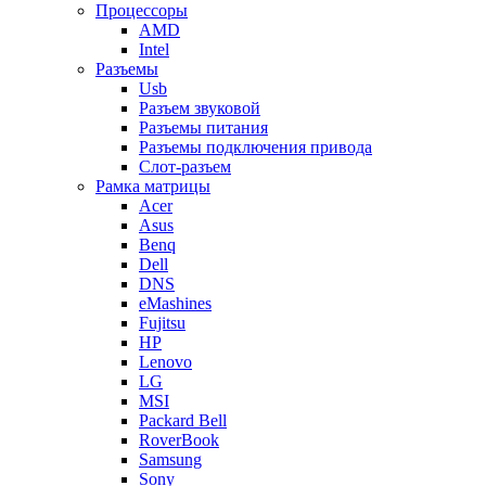
Процессоры
AMD
Intel
Разъемы
Usb
Разъем звуковой
Разъемы питания
Разъемы подключения привода
Слот-разъем
Рамка матрицы
Acer
Asus
Benq
Dell
DNS
eMashines
Fujitsu
HP
Lenovo
LG
MSI
Packard Bell
RoverBook
Samsung
Sony