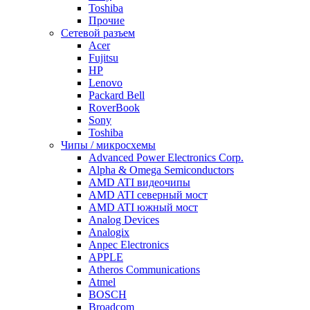
Toshiba
Прочие
Сетевой разъем
Acer
Fujitsu
HP
Lenovo
Packard Bell
RoverBook
Sony
Toshiba
Чипы / микросхемы
Advanced Power Electronics Corp.
Alpha & Omega Semiconductors
AMD ATI видеочипы
AMD ATI северный мост
AMD ATI южный мост
Analog Devices
Analogix
Anpec Electronics
APPLE
Atheros Communications
Atmel
BOSCH
Broadcom