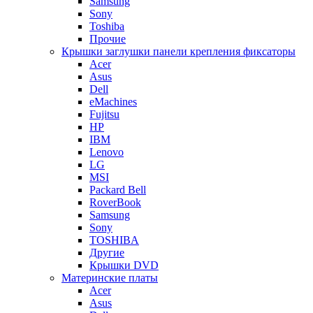
Samsung
Sony
Toshiba
Прочие
Крышки заглушки панели крепления фиксаторы
Acer
Asus
Dell
eMachines
Fujitsu
HP
IBM
Lenovo
LG
MSI
Packard Bell
RoverBook
Samsung
Sony
TOSHIBA
Другие
Крышки DVD
Материнские платы
Acer
Asus