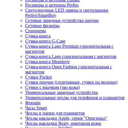
Ресиверы и антенны Perfeo
Светодиодные LED лампы и светильники
Perfeo/SmartBuy
Сетевые зарядные устройства прочие
Сетевые фильтры
Спиннеры
Сумка-книга
Сумка-книга G-Case
Сумка-книга Lago Premium горизонтальная с
магнитом
Сумка-книга Lago горизонтальная с магнитом
Сумка-книга Meanlove
Сумка-книга Open Fashion горизонтальная с
магнитом
Сумки Pocket
Сумки прочие (спортивные, сумки на молнии)
Сумки с язычком (эко кожа)
Универсальные зарядные устройства
Универсальные чехлы для телефонов и планшетов
Фонари
Часы Smart
Чехлы и папки для планшетов
Чехлы накладки Apple, серия "Оригинал"
Чехлы накладки Beaty, имитация кожи