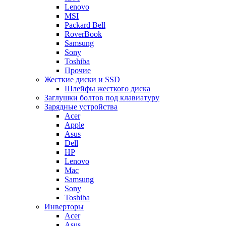
Lenovo
MSI
Packard Bell
RoverBook
Samsung
Sony
Toshiba
Прочие
Жесткие диски и SSD
Шлейфы жесткого диска
Заглушки болтов под клавиатуру
Зарядные устройства
Acer
Apple
Asus
Dell
HP
Lenovo
Mac
Samsung
Sony
Toshiba
Инверторы
Acer
Asus