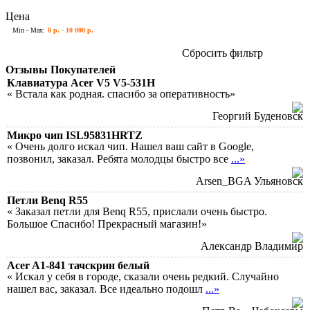
Цена
Min - Max:
0 р. - 10 000 р.
Сбросить фильтр
Отзывы Покупателей
Клавиатура Acer V5 V5-531H
« Встала как родная. спасибо за оперативность»
Георгий Буденовск
Микро чип ISL95831HRTZ
« Очень долго искал чип. Нашел ваш сайт в Google,
позвонил, заказал. Ребята молодцы быстро все
...»
Arsen_BGA Ульяновск
Петли Benq R55
« Заказал петли для Benq R55, прислали очень быстро.
Большое Спасибо! Прекрасный магазин!»
Александр Владимир
Acer A1-841 тачскрин белый
« Искал у себя в городе, сказали очень редкий. Случайно
нашел вас, заказал. Все идеально подошл
...»