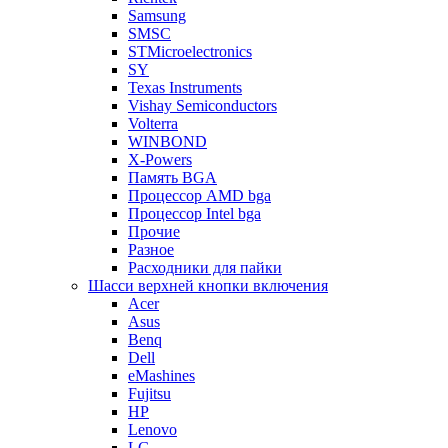
Samsung
SMSC
STMicroelectronics
SY
Texas Instruments
Vishay Semiconductors
Volterra
WINBOND
X-Powers
Память BGA
Процессор AMD bga
Процессор Intel bga
Прочие
Разное
Расходники для пайки
Шасси верхней кнопки включения
Acer
Asus
Benq
Dell
eMashines
Fujitsu
HP
Lenovo
LG