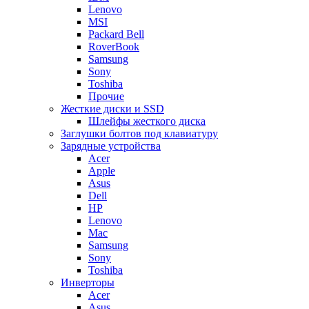
Lenovo
MSI
Packard Bell
RoverBook
Samsung
Sony
Toshiba
Прочие
Жесткие диски и SSD
Шлейфы жесткого диска
Заглушки болтов под клавиатуру
Зарядные устройства
Acer
Apple
Asus
Dell
HP
Lenovo
Mac
Samsung
Sony
Toshiba
Инверторы
Acer
Asus