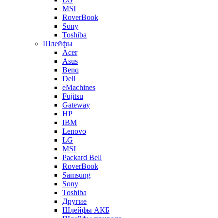
MSI
RoverBook
Sony
Toshiba
Шлейфы
Acer
Asus
Benq
Dell
eMachines
Fujitsu
Gateway
HP
IBM
Lenovo
LG
MSI
Packard Bell
RoverBook
Samsung
Sony
Toshiba
Другие
Шлейфы АКБ