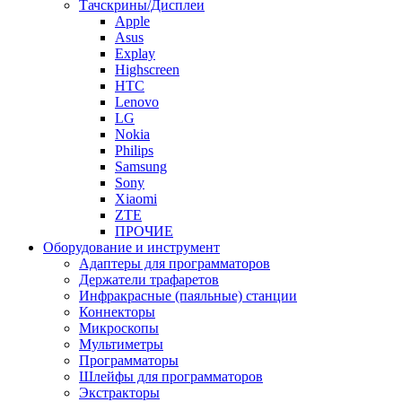
Тачскрины/Дисплеи
Apple
Asus
Explay
Highscreen
HTC
Lenovo
LG
Nokia
Philips
Samsung
Sony
Xiaomi
ZTE
ПРОЧИЕ
Оборудование и инструмент
Адаптеры для программаторов
Держатели трафаретов
Инфракрасные (паяльные) станции
Коннекторы
Микроскопы
Мультиметры
Программаторы
Шлейфы для программаторов
Экстракторы