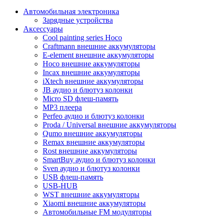
Автомобильная электроника
Зарядные устройства
Аксессуары
Cool painting series Hoco
Craftmann внешние аккумуляторы
E-element внешние аккумуляторы
Hoco внешние аккумуляторы
Incax внешние аккумуляторы
iXtech внешние аккумуляторы
JB аудио и блютуз колонки
Micro SD флеш-память
MP3 плеера
Perfeo аудио и блютуз колонки
Proda / Universal внешние аккумуляторы
Qumo внешние аккумуляторы
Remax внешние аккумуляторы
Rost внешние аккумуляторы
SmartBuy аудио и блютуз колонки
Sven аудио и блютуз колонки
USB флеш-память
USB-HUB
WST внешние аккумуляторы
Xiaomi внешние аккумуляторы
Автомобильные FM модуляторы