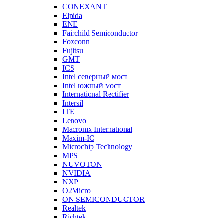
CONEXANT
Elpida
ENE
Fairchild Semiconductor
Foxconn
Fujitsu
GMT
ICS
Intel северный мост
Intel южный мост
International Rectifier
Intersil
ITE
Lenovo
Macronix International
Maxim-IC
Microchip Technology
MPS
NUVOTON
NVIDIA
NXP
O2Micro
ON SEMICONDUCTOR
Realtek
Richtek