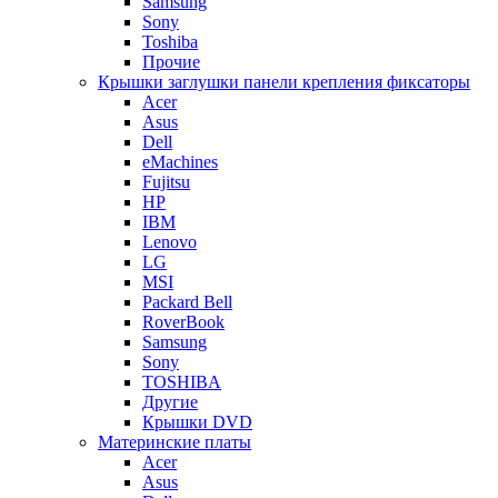
Samsung
Sony
Toshiba
Прочие
Крышки заглушки панели крепления фиксаторы
Acer
Asus
Dell
eMachines
Fujitsu
HP
IBM
Lenovo
LG
MSI
Packard Bell
RoverBook
Samsung
Sony
TOSHIBA
Другие
Крышки DVD
Материнские платы
Acer
Asus