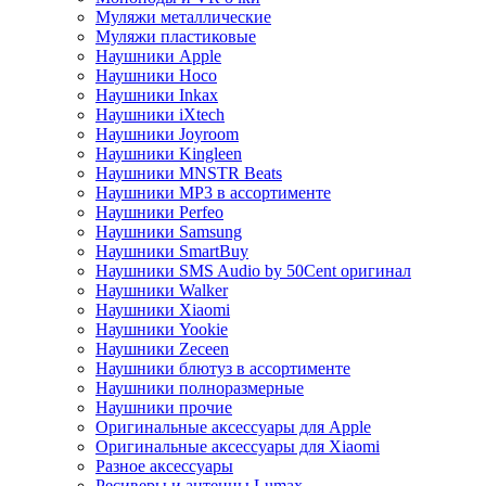
Муляжи металлические
Муляжи пластиковые
Наушники Apple
Наушники Hoco
Наушники Inkax
Наушники iXtech
Наушники Joyroom
Наушники Kingleen
Наушники MNSTR Beats
Наушники MP3 в ассортименте
Наушники Perfeo
Наушники Samsung
Наушники SmartBuy
Наушники SMS Audio by 50Cent оригинал
Наушники Walker
Наушники Xiaomi
Наушники Yookie
Наушники Zeceen
Наушники блютуз в ассортименте
Наушники полноразмерные
Наушники прочие
Оригинальные аксессуары для Apple
Оригинальные аксессуары для Xiaomi
Разное аксессуары
Ресиверы и антенны Lumax