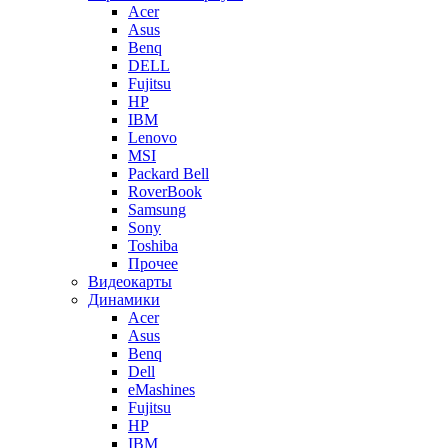
Acer
Asus
Benq
DELL
Fujitsu
HP
IBM
Lenovo
MSI
Packard Bell
RoverBook
Samsung
Sony
Toshiba
Прочее
Видеокарты
Динамики
Acer
Asus
Benq
Dell
eMashines
Fujitsu
HP
IBM