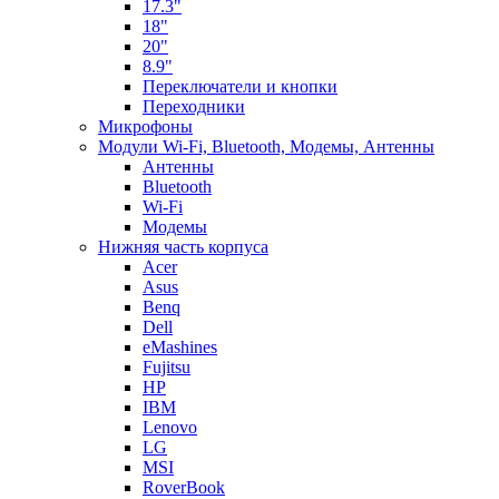
17.3"
18"
20"
8.9"
Переключатели и кнопки
Переходники
Микрофоны
Модули Wi-Fi, Bluetooth, Модемы, Антенны
Aнтенны
Bluetooth
Wi-Fi
Модемы
Нижняя часть корпуса
Acer
Asus
Benq
Dell
eMashines
Fujitsu
HP
IBM
Lenovo
LG
MSI
RoverBook