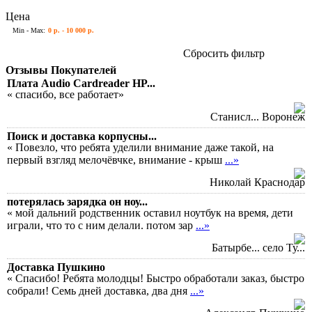
Цена
Min - Max:
0 р. - 10 000 р.
Сбросить фильтр
Отзывы Покупателей
Плата Audio Cardreader HP...
« спасибо, все работает»
Станисл... Воронеж
Поиск и доставка корпусны...
« Повезло, что ребята уделили внимание даже такой, на
первый взгляд мелочёвчке, внимание - крыш
...»
Николай Краснодар
потерялась зарядка он ноу...
« мой дальний родственник оставил ноутбук на время, дети
играли, что то с ним делали. потом зар
...»
Батырбе... село Ту...
Доставка Пушкино
« Спасибо! Ребята молодцы! Быстро обработали заказ, быстро
собрали! Семь дней доставка, два дня
...»