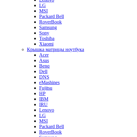
LG
MSI
Packard Bell
RoverBook
Samsung
Sony
Toshiba
Xiaomi
Крышка матрицы ноутбука
Acer
Asus
Benq
Dell
DNS
eMashines
Fujitsu
HP
IBM
IRU
Lenovo
LG
MSI
Packard Bell
RoverBook