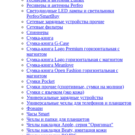
Ресиверы и антенны Perfeo
Светодиодные LED лампы и светильники
Perfeo/SmartBuy
Сетевые зарядные устройства прочие
Сетевые фильтры
Спиннеры
Сумка-книга
Сумка-книга G-Case
Сумка-книга Lago Premium горизонтальная с
магнитом
Сумка-книга Lago горизонтальная с магнитом
Сумка-книга Meanlove
Сумка-книга Open Fashion горизонтальная с
магнитом
Сумки Pocket
Сумки прочие (спортивные, сумки на молнии)
Сумки с язычком (эко кожа)
Универсальные зарядные устройства
Универсальные чехлы для телефонов и планшетов
Фонари
Часы Smart
Чехлы и папки для планшетов
Чехлы накладки Apple, серия "Оригинал"
Чехлы накладки Beaty, имитация кожи