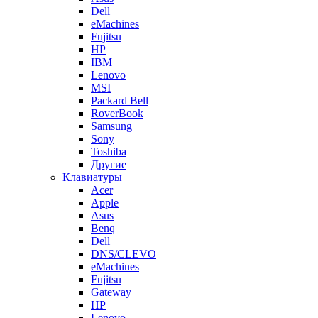
Dell
eMachines
Fujitsu
HP
IBM
Lenovo
MSI
Packard Bell
RoverBook
Samsung
Sony
Toshiba
Другие
Клавиатуры
Acer
Apple
Asus
Benq
Dell
DNS/CLEVO
eMachines
Fujitsu
Gateway
HP
Lenovo