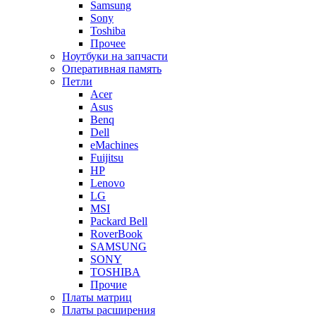
Samsung
Sony
Toshiba
Прочее
Ноутбуки на запчасти
Оперативная память
Петли
Acer
Asus
Benq
Dell
eMachines
Fuijitsu
HP
Lenovo
LG
MSI
Packard Bell
RoverBook
SAMSUNG
SONY
TOSHIBA
Прочие
Платы матриц
Платы расширения