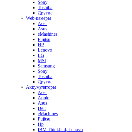
Sony
Toshiba
Другие
Web-камеры
Acer
Asus
eMashines
Fujitsu
HP
Lenovo
LG
MSI
Samsung
Sony
Toshiba
Другие
Аккумуляторы
Acer
Apple
Asus
Dell
eMachines
Fujitsu
Hp
IBM ThinkPad, Lenovo