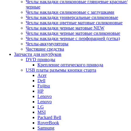
Чехлы накладки силиконовые глянцевые красные/
черные
Чехлы накладки силиконовые с заглушками
Чехлы накладки универсальные силиконовые
Чехлы накладки цветные матовые силиконовые
Чехлы накладки черные матовые NEW
Чехлы накладки черные матовые силиконовые
Чехлы накладки черные с перфорацией (сетка)
Чехлы-аккумуляторы
Чистящие средства
Запчасти для ноутбуков
DVD приводы
Крепление оптического привода
USB платы разъемы кнопки старта
Acer
Dell
Fujitsu
HP
Lenovo
Lenovo
LG
MSI
Packard Bell
RoverBook
Samsung