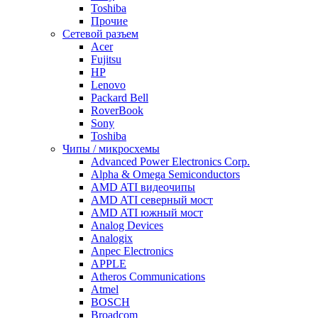
Toshiba
Прочие
Сетевой разъем
Acer
Fujitsu
HP
Lenovo
Packard Bell
RoverBook
Sony
Toshiba
Чипы / микросхемы
Advanced Power Electronics Corp.
Alpha & Omega Semiconductors
AMD ATI видеочипы
AMD ATI северный мост
AMD ATI южный мост
Analog Devices
Analogix
Anpec Electronics
APPLE
Atheros Communications
Atmel
BOSCH
Broadcom