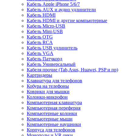
Кабель Apple iPhone 5/6/7
Кабель AUX и аудио удлинители
Кабель HDMI
Кабель HDMI и другие компьютерные
Кабель Micro-USB
Кабель Mini-USB
Кабель OTG
Кабель RCA
Кабель USB удлинитель
Кабель VGA
Кабель Патчкорд
Кабель Универсальный
Кабеля прочие (Tab,Asus, Huawei, PSP и пр)
Картридеры
Клавиатура для телефонов
Кобура на телефоны
Коврики для мышки
Колонки-микрофон
Компьютерная клавиатура
Компьютерная переферия
Компьютерные колонки
Компьютерные мыши
Компьютерные наушники
Корпуса для телефонов
Моноподы и VR очки