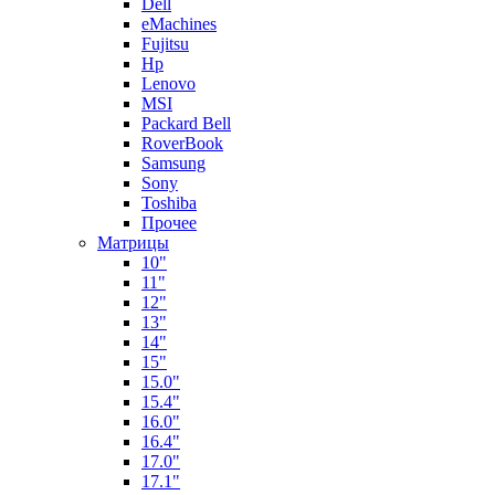
Dell
eMachines
Fujitsu
Hp
Lenovo
MSI
Packard Bell
RoverBook
Samsung
Sony
Toshiba
Прочее
Матрицы
10"
11"
12"
13"
14"
15"
15.0"
15.4"
16.0"
16.4"
17.0"
17.1"