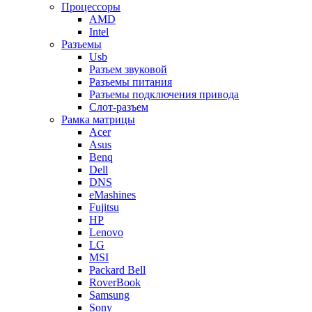
Процессоры
AMD
Intel
Разъемы
Usb
Разъем звуковой
Разъемы питания
Разъемы подключения привода
Слот-разъем
Рамка матрицы
Acer
Asus
Benq
Dell
DNS
eMashines
Fujitsu
HP
Lenovo
LG
MSI
Packard Bell
RoverBook
Samsung
Sony