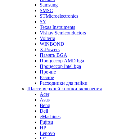
Samsung
SMSC
STMicroelectronics
SY
Texas Instruments
Vishay Semiconductors
Volterra
WINBOND
X-Powers
Память BGA
Процессор AMD bga
Процессор Intel bga
Прочие
Разное
Расходники для пайки
Шасси верхней кнопки включения
Acer
Asus
Benq
Dell
eMashines
Fujitsu
HP
Lenovo
LG