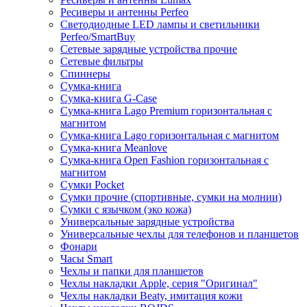
Ресиверы и антенны Perfeo
Светодиодные LED лампы и светильники
Perfeo/SmartBuy
Сетевые зарядные устройства прочие
Сетевые фильтры
Спиннеры
Сумка-книга
Сумка-книга G-Case
Сумка-книга Lago Premium горизонтальная с
магнитом
Сумка-книга Lago горизонтальная с магнитом
Сумка-книга Meanlove
Сумка-книга Open Fashion горизонтальная с
магнитом
Сумки Pocket
Сумки прочие (спортивные, сумки на молнии)
Сумки с язычком (эко кожа)
Универсальные зарядные устройства
Универсальные чехлы для телефонов и планшетов
Фонари
Часы Smart
Чехлы и папки для планшетов
Чехлы накладки Apple, серия "Оригинал"
Чехлы накладки Beaty, имитация кожи