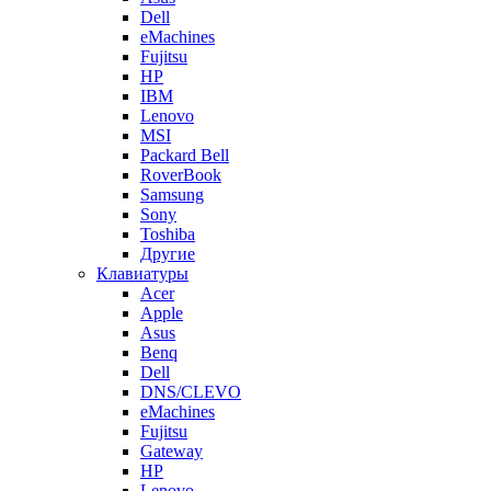
Dell
eMachines
Fujitsu
HP
IBM
Lenovo
MSI
Packard Bell
RoverBook
Samsung
Sony
Toshiba
Другие
Клавиатуры
Acer
Apple
Asus
Benq
Dell
DNS/CLEVO
eMachines
Fujitsu
Gateway
HP
Lenovo