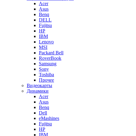
Acer
Asus
Benq
DELL
Fujitsu
HP
IBM
Lenovo
MSI
Packard Bell
RoverBook
Samsung
Sony
Toshiba
Прочее
Видеокарты
Динамики
Acer
Asus
Benq
Dell
eMashines
Fujitsu
HP
IBM