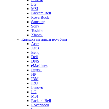
LG
MSI
Packard Bell
RoverBook
Samsung
Sony
Toshiba
Xiaomi
Крышка матрицы ноутбука
Acer
Asus
Benq
Dell
DNS
eMashines
Fujitsu
HP
IBM
IRU
Lenovo
LG
MSI
Packard Bell
RoverBook