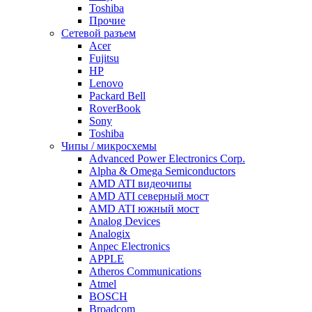
Toshiba
Прочие
Сетевой разъем
Acer
Fujitsu
HP
Lenovo
Packard Bell
RoverBook
Sony
Toshiba
Чипы / микросхемы
Advanced Power Electronics Corp.
Alpha & Omega Semiconductors
AMD ATI видеочипы
AMD ATI северный мост
AMD ATI южный мост
Analog Devices
Analogix
Anpec Electronics
APPLE
Atheros Communications
Atmel
BOSCH
Broadcom