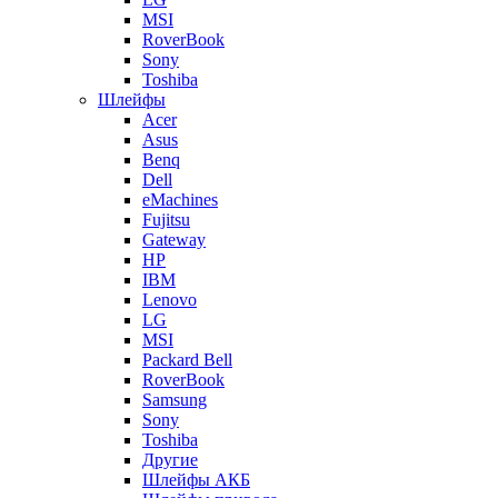
MSI
RoverBook
Sony
Toshiba
Шлейфы
Acer
Asus
Benq
Dell
eMachines
Fujitsu
Gateway
HP
IBM
Lenovo
LG
MSI
Packard Bell
RoverBook
Samsung
Sony
Toshiba
Другие
Шлейфы АКБ