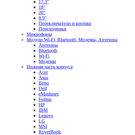
17.3"
18"
20"
8.9"
Переключатели и кнопки
Переходники
Микрофоны
Модули Wi-Fi, Bluetooth, Модемы, Антенны
Aнтенны
Bluetooth
Wi-Fi
Модемы
Нижняя часть корпуса
Acer
Asus
Benq
Dell
eMashines
Fujitsu
HP
IBM
Lenovo
LG
MSI
RoverBook