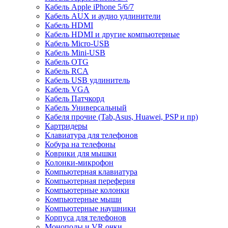
Кабель Apple iPhone 5/6/7
Кабель AUX и аудио удлинители
Кабель HDMI
Кабель HDMI и другие компьютерные
Кабель Micro-USB
Кабель Mini-USB
Кабель OTG
Кабель RCA
Кабель USB удлинитель
Кабель VGA
Кабель Патчкорд
Кабель Универсальный
Кабеля прочие (Tab,Asus, Huawei, PSP и пр)
Картридеры
Клавиатура для телефонов
Кобура на телефоны
Коврики для мышки
Колонки-микрофон
Компьютерная клавиатура
Компьютерная переферия
Компьютерные колонки
Компьютерные мыши
Компьютерные наушники
Корпуса для телефонов
Моноподы и VR очки