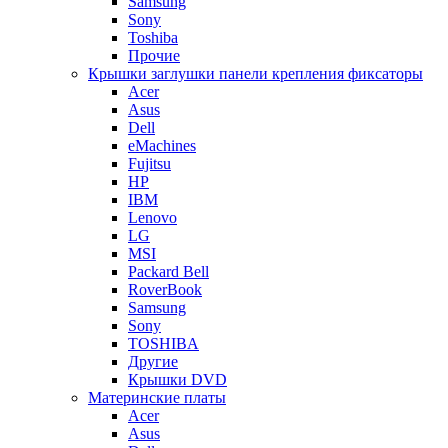
Samsung
Sony
Toshiba
Прочие
Крышки заглушки панели крепления фиксаторы
Acer
Asus
Dell
eMachines
Fujitsu
HP
IBM
Lenovo
LG
MSI
Packard Bell
RoverBook
Samsung
Sony
TOSHIBA
Другие
Крышки DVD
Материнские платы
Acer
Asus