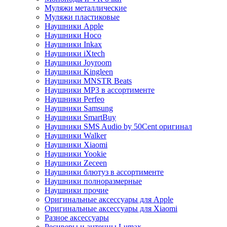
Муляжи металлические
Муляжи пластиковые
Наушники Apple
Наушники Hoco
Наушники Inkax
Наушники iXtech
Наушники Joyroom
Наушники Kingleen
Наушники MNSTR Beats
Наушники MP3 в ассортименте
Наушники Perfeo
Наушники Samsung
Наушники SmartBuy
Наушники SMS Audio by 50Cent оригинал
Наушники Walker
Наушники Xiaomi
Наушники Yookie
Наушники Zeceen
Наушники блютуз в ассортименте
Наушники полноразмерные
Наушники прочие
Оригинальные аксессуары для Apple
Оригинальные аксессуары для Xiaomi
Разное аксессуары
Ресиверы и антенны Lumax