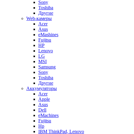
Sony
Toshiba
Другие
Web-камеры
Acer
Asus
eMashines
Fujitsu
HP
Lenovo
LG
MSI
Samsung
Sony
Toshiba
Другие
Аккумуляторы
Acer
Apple
Asus
Dell
eMachines
Fujitsu
Hp
IBM ThinkPad, Lenovo