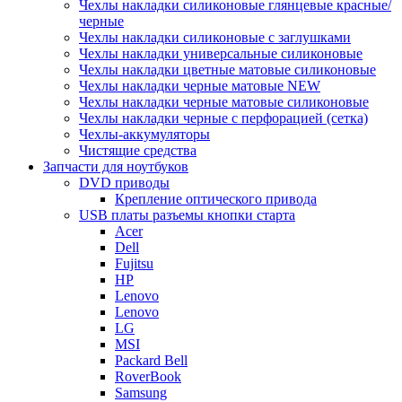
Чехлы накладки силиконовые глянцевые красные/
черные
Чехлы накладки силиконовые с заглушками
Чехлы накладки универсальные силиконовые
Чехлы накладки цветные матовые силиконовые
Чехлы накладки черные матовые NEW
Чехлы накладки черные матовые силиконовые
Чехлы накладки черные с перфорацией (сетка)
Чехлы-аккумуляторы
Чистящие средства
Запчасти для ноутбуков
DVD приводы
Крепление оптического привода
USB платы разъемы кнопки старта
Acer
Dell
Fujitsu
HP
Lenovo
Lenovo
LG
MSI
Packard Bell
RoverBook
Samsung