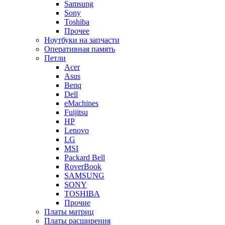
Samsung
Sony
Toshiba
Прочее
Ноутбуки на запчасти
Оперативная память
Петли
Acer
Asus
Benq
Dell
eMachines
Fuijitsu
HP
Lenovo
LG
MSI
Packard Bell
RoverBook
SAMSUNG
SONY
TOSHIBA
Прочие
Платы матриц
Платы расширения