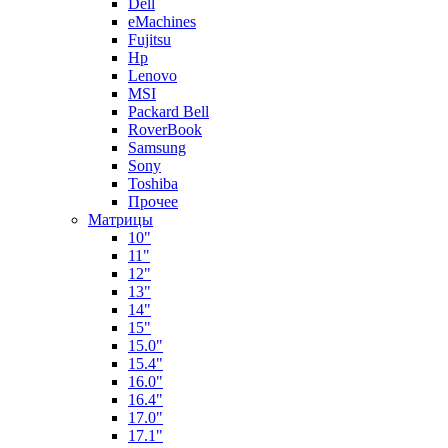
Dell
eMachines
Fujitsu
Hp
Lenovo
MSI
Packard Bell
RoverBook
Samsung
Sony
Toshiba
Прочее
Матрицы
10"
11"
12"
13"
14"
15"
15.0"
15.4"
16.0"
16.4"
17.0"
17.1"