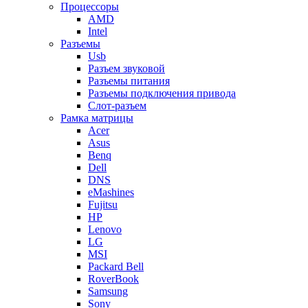
Процессоры
AMD
Intel
Разъемы
Usb
Разъем звуковой
Разъемы питания
Разъемы подключения привода
Слот-разъем
Рамка матрицы
Acer
Asus
Benq
Dell
DNS
eMashines
Fujitsu
HP
Lenovo
LG
MSI
Packard Bell
RoverBook
Samsung
Sony