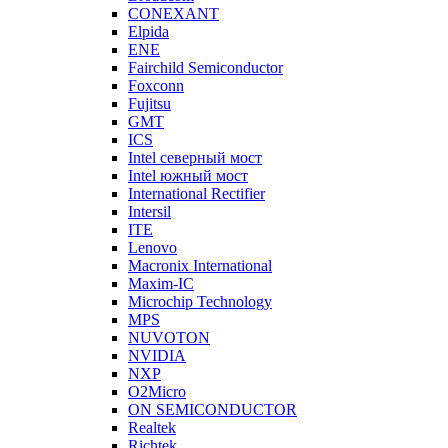
CONEXANT
Elpida
ENE
Fairchild Semiconductor
Foxconn
Fujitsu
GMT
ICS
Intel северный мост
Intel южный мост
International Rectifier
Intersil
ITE
Lenovo
Macronix International
Maxim-IC
Microchip Technology
MPS
NUVOTON
NVIDIA
NXP
O2Micro
ON SEMICONDUCTOR
Realtek
Richtek