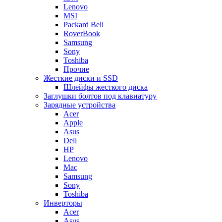
Lenovo
MSI
Packard Bell
RoverBook
Samsung
Sony
Toshiba
Прочие
Жесткие диски и SSD
Шлейфы жесткого диска
Заглушки болтов под клавиатуру
Зарядные устройства
Acer
Apple
Asus
Dell
HP
Lenovo
Mac
Samsung
Sony
Toshiba
Инверторы
Acer
Asus