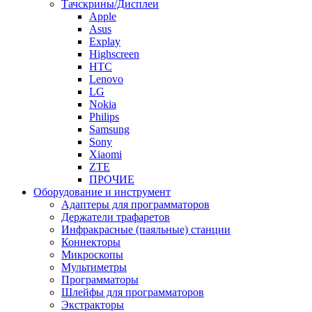
Тачскрины/Дисплеи
Apple
Asus
Explay
Highscreen
HTC
Lenovo
LG
Nokia
Philips
Samsung
Sony
Xiaomi
ZTE
ПРОЧИЕ
Оборудование и инструмент
Адаптеры для программаторов
Держатели трафаретов
Инфракрасные (паяльные) станции
Коннекторы
Микроскопы
Мультиметры
Программаторы
Шлейфы для программаторов
Экстракторы