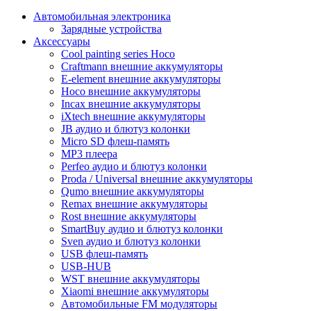
Автомобильная электроника
Зарядные устройства
Аксессуары
Cool painting series Hoco
Craftmann внешние аккумуляторы
E-element внешние аккумуляторы
Hoco внешние аккумуляторы
Incax внешние аккумуляторы
iXtech внешние аккумуляторы
JB аудио и блютуз колонки
Micro SD флеш-память
MP3 плеера
Perfeo аудио и блютуз колонки
Proda / Universal внешние аккумуляторы
Qumo внешние аккумуляторы
Remax внешние аккумуляторы
Rost внешние аккумуляторы
SmartBuy аудио и блютуз колонки
Sven аудио и блютуз колонки
USB флеш-память
USB-HUB
WST внешние аккумуляторы
Xiaomi внешние аккумуляторы
Автомобильные FM модуляторы