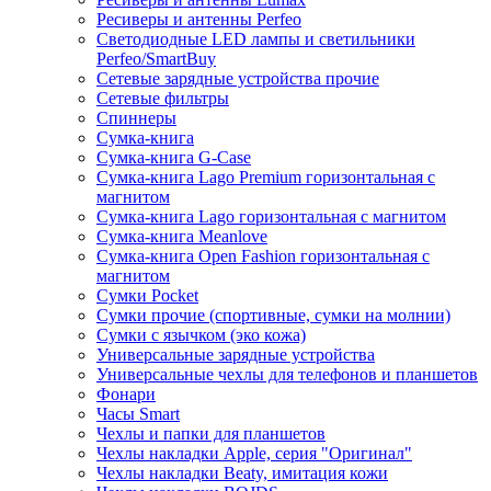
Ресиверы и антенны Perfeo
Светодиодные LED лампы и светильники
Perfeo/SmartBuy
Сетевые зарядные устройства прочие
Сетевые фильтры
Спиннеры
Сумка-книга
Сумка-книга G-Case
Сумка-книга Lago Premium горизонтальная с
магнитом
Сумка-книга Lago горизонтальная с магнитом
Сумка-книга Meanlove
Сумка-книга Open Fashion горизонтальная с
магнитом
Сумки Pocket
Сумки прочие (спортивные, сумки на молнии)
Сумки с язычком (эко кожа)
Универсальные зарядные устройства
Универсальные чехлы для телефонов и планшетов
Фонари
Часы Smart
Чехлы и папки для планшетов
Чехлы накладки Apple, серия "Оригинал"
Чехлы накладки Beaty, имитация кожи