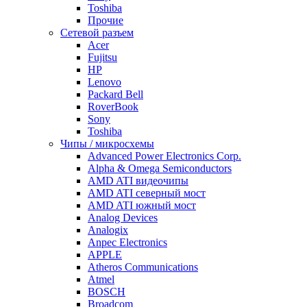
Toshiba
Прочие
Сетевой разъем
Acer
Fujitsu
HP
Lenovo
Packard Bell
RoverBook
Sony
Toshiba
Чипы / микросхемы
Advanced Power Electronics Corp.
Alpha & Omega Semiconductors
AMD ATI видеочипы
AMD ATI северный мост
AMD ATI южный мост
Analog Devices
Analogix
Anpec Electronics
APPLE
Atheros Communications
Atmel
BOSCH
Broadcom