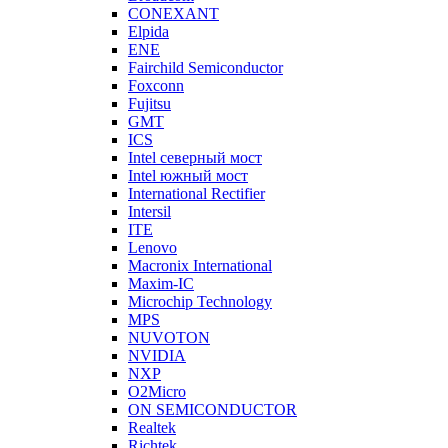
CONEXANT
Elpida
ENE
Fairchild Semiconductor
Foxconn
Fujitsu
GMT
ICS
Intel северный мост
Intel южный мост
International Rectifier
Intersil
ITE
Lenovo
Macronix International
Maxim-IC
Microchip Technology
MPS
NUVOTON
NVIDIA
NXP
O2Micro
ON SEMICONDUCTOR
Realtek
Richtek