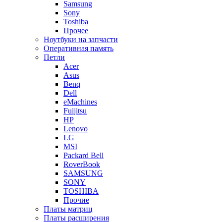
Samsung
Sony
Toshiba
Прочее
Ноутбуки на запчасти
Оперативная память
Петли
Acer
Asus
Benq
Dell
eMachines
Fuijitsu
HP
Lenovo
LG
MSI
Packard Bell
RoverBook
SAMSUNG
SONY
TOSHIBA
Прочие
Платы матриц
Платы расширения