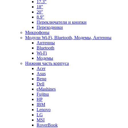
17.3"
18"
20"
8.9"
Переключатели и кнопки
Переходники
Микрофоны
Модули Wi-Fi, Bluetooth, Модемы, Антенны
Aнтенны
Bluetooth
Wi-Fi
Модемы
Нижняя часть корпуса
Acer
Asus
Benq
Dell
eMashines
Fujitsu
HP
IBM
Lenovo
LG
MSI
RoverBook