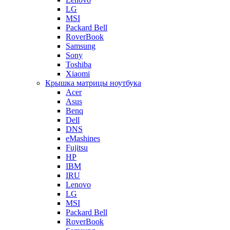
LG
MSI
Packard Bell
RoverBook
Samsung
Sony
Toshiba
Xiaomi
Крышка матрицы ноутбука
Acer
Asus
Benq
Dell
DNS
eMashines
Fujitsu
HP
IBM
IRU
Lenovo
LG
MSI
Packard Bell
RoverBook