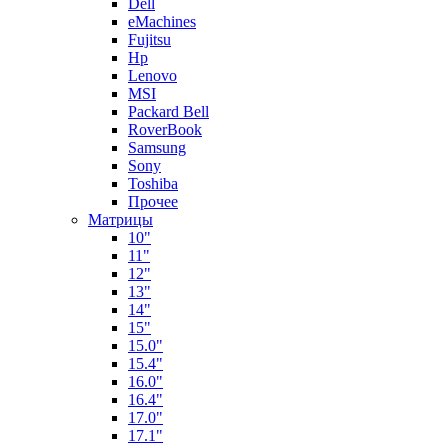
Dell
eMachines
Fujitsu
Hp
Lenovo
MSI
Packard Bell
RoverBook
Samsung
Sony
Toshiba
Прочее
Матрицы
10"
11"
12"
13"
14"
15"
15.0"
15.4"
16.0"
16.4"
17.0"
17.1"