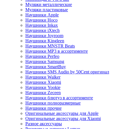
Муляжи металлические
Муляжи пластиковые
Наушники Apple
Наушники Hoco
Наушники Inkax
Наушники iXtech
Наушники Joyroom
Наушники Kingleen
Наушники MNSTR Beats
Наушники MP3 в ассортименте
Наушники Perfeo
Наушники Samsung
Наушники SmartBuy
Наушники SMS Audio by 50Cent оригинал
Наушники Walker
Наушники Xiaomi
Наушники Yookie
Наушники Zeceen
Наушники блютуз в ассортименте
Наушники полноразмерные
Наушники прочие
Оригинальные аксессуары для Apple
Оригинальные аксессуары для Xiaomi
Разное аксессуары
Ресиверы и антенны Lumax