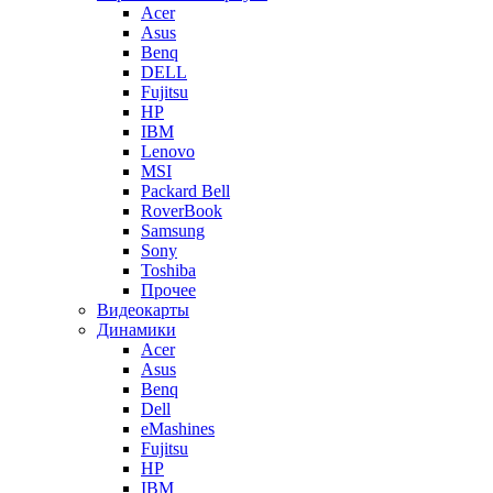
Acer
Asus
Benq
DELL
Fujitsu
HP
IBM
Lenovo
MSI
Packard Bell
RoverBook
Samsung
Sony
Toshiba
Прочее
Видеокарты
Динамики
Acer
Asus
Benq
Dell
eMashines
Fujitsu
HP
IBM