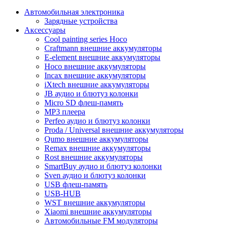
Автомобильная электроника
Зарядные устройства
Аксессуары
Cool painting series Hoco
Craftmann внешние аккумуляторы
E-element внешние аккумуляторы
Hoco внешние аккумуляторы
Incax внешние аккумуляторы
iXtech внешние аккумуляторы
JB аудио и блютуз колонки
Micro SD флеш-память
MP3 плеера
Perfeo аудио и блютуз колонки
Proda / Universal внешние аккумуляторы
Qumo внешние аккумуляторы
Remax внешние аккумуляторы
Rost внешние аккумуляторы
SmartBuy аудио и блютуз колонки
Sven аудио и блютуз колонки
USB флеш-память
USB-HUB
WST внешние аккумуляторы
Xiaomi внешние аккумуляторы
Автомобильные FM модуляторы