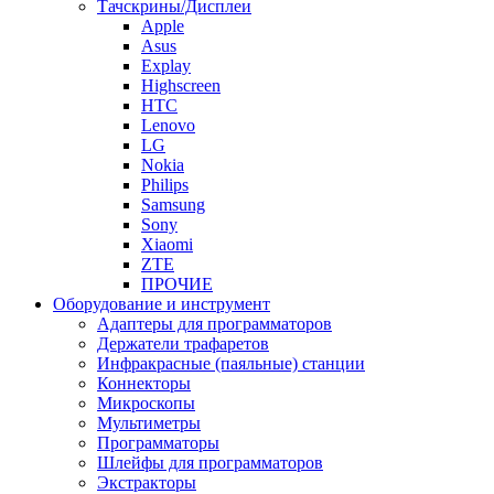
Тачскрины/Дисплеи
Apple
Asus
Explay
Highscreen
HTC
Lenovo
LG
Nokia
Philips
Samsung
Sony
Xiaomi
ZTE
ПРОЧИЕ
Оборудование и инструмент
Адаптеры для программаторов
Держатели трафаретов
Инфракрасные (паяльные) станции
Коннекторы
Микроскопы
Мультиметры
Программаторы
Шлейфы для программаторов
Экстракторы