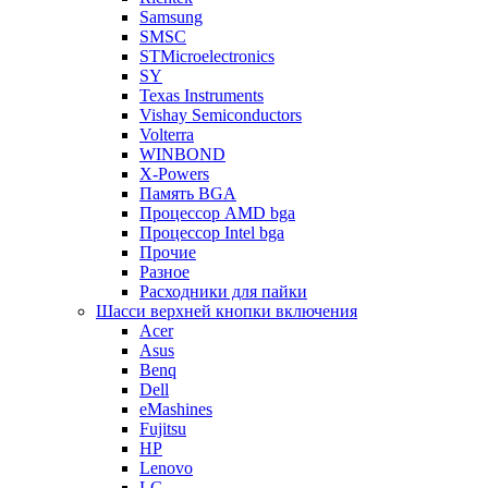
Samsung
SMSC
STMicroelectronics
SY
Texas Instruments
Vishay Semiconductors
Volterra
WINBOND
X-Powers
Память BGA
Процессор AMD bga
Процессор Intel bga
Прочие
Разное
Расходники для пайки
Шасси верхней кнопки включения
Acer
Asus
Benq
Dell
eMashines
Fujitsu
HP
Lenovo
LG