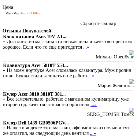
Цена
Min - Max:
0 р. - 10 000 р.
Сбросить фильтр
Отзывы Покупателей
Блок питания Asus 19V 2.1...
« Достоинство магазина это низкая цена и качество при этом
хорошее. Если что то еще пригодится
...»
Михаил Оренбург
Клавиатура Acer 5810T 553...
« На моём ноутбуке Acer сломалась клавиатура. Муж пролил
пиво. Буквы стали залипать и не работа
...»
Мария Железно...
Кулер Acer 3810 3810T 381...
« Все замечательно. работаю с магазином купиматрицу уже
второй год. качество запчастей оригинал
...»
SERG_TOMSK Томск
Кулер Dell 1435 GB0506PGV...
« Нашел в яндексе этот магазин, оформил заказ ночью и тут
же оплатил, на следующий день вентиля
...»