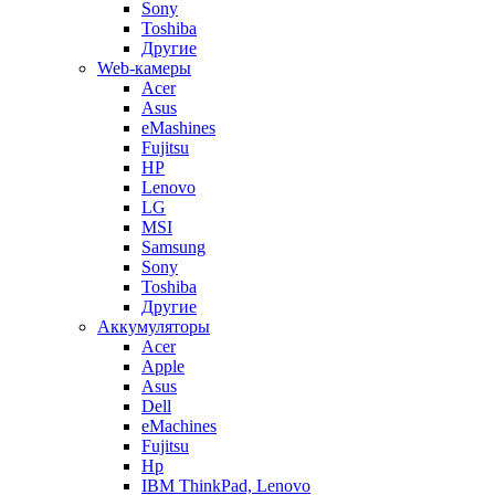
Sony
Toshiba
Другие
Web-камеры
Acer
Asus
eMashines
Fujitsu
HP
Lenovo
LG
MSI
Samsung
Sony
Toshiba
Другие
Аккумуляторы
Acer
Apple
Asus
Dell
eMachines
Fujitsu
Hp
IBM ThinkPad, Lenovo