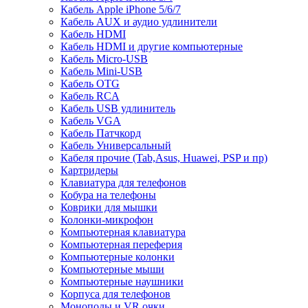
Кабель Apple iPhone 5/6/7
Кабель AUX и аудио удлинители
Кабель HDMI
Кабель HDMI и другие компьютерные
Кабель Micro-USB
Кабель Mini-USB
Кабель OTG
Кабель RCA
Кабель USB удлинитель
Кабель VGA
Кабель Патчкорд
Кабель Универсальный
Кабеля прочие (Tab,Asus, Huawei, PSP и пр)
Картридеры
Клавиатура для телефонов
Кобура на телефоны
Коврики для мышки
Колонки-микрофон
Компьютерная клавиатура
Компьютерная переферия
Компьютерные колонки
Компьютерные мыши
Компьютерные наушники
Корпуса для телефонов
Моноподы и VR очки