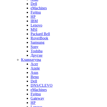
Dell
eMachines
Fujitsu
HP
IBM
Lenovo
MSI
Packard Bell
RoverBook
Samsung
Sony
Toshiba
Другие
Клавиатуры
Acer
Apple
Asus
Benq
Dell
DNS/CLEVO
eMachines
Fujitsu
Gateway
HP
Lenovo