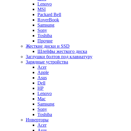
Lenovo
MSI
Packard Bell
RoverBook
Samsung
Sony
Toshiba
Прочие
Жесткие диски и SSD
Шлейфы жесткого диска
Заглушки болтов под клавиатуру
Зарядные устройства
Acer
Apple
Asus
Dell
HP
Lenovo
Mac
Samsung
Sony
Toshiba
Инверторы
Acer
Asus