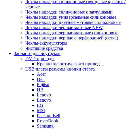
Чехлы накладки силиконовые глянцевые красные/
черные
Чехлы накладки силиконовые с заглушками
Чехлы накладки универсальные силиконовые
Чехлы накладки цветные матовые силиконовые
Чехлы накладки черные матовые NEW
Чехлы накладки черные матовые силиконовые
Чехлы накладки черные с перфорацией (сетка)
Чехлы-аккумуляторы
Чистящие средства
Запчасти для ноутбуков
DVD приводы
Крепление оптического привода
USB платы разъемы кнопки старта
Acer
Dell
Fujitsu
HP
Lenovo
Lenovo
LG
MSI
Packard Bell
RoverBook
Samsung