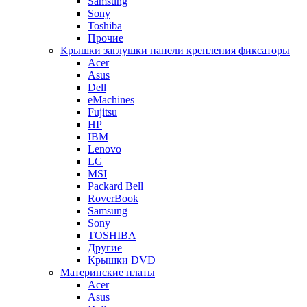
Samsung
Sony
Toshiba
Прочие
Крышки заглушки панели крепления фиксаторы
Acer
Asus
Dell
eMachines
Fujitsu
HP
IBM
Lenovo
LG
MSI
Packard Bell
RoverBook
Samsung
Sony
TOSHIBA
Другие
Крышки DVD
Материнские платы
Acer
Asus