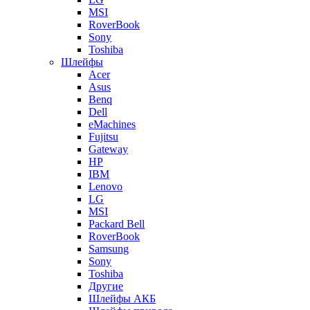
MSI
RoverBook
Sony
Toshiba
Шлейфы
Acer
Asus
Benq
Dell
eMachines
Fujitsu
Gateway
HP
IBM
Lenovo
LG
MSI
Packard Bell
RoverBook
Samsung
Sony
Toshiba
Другие
Шлейфы АКБ