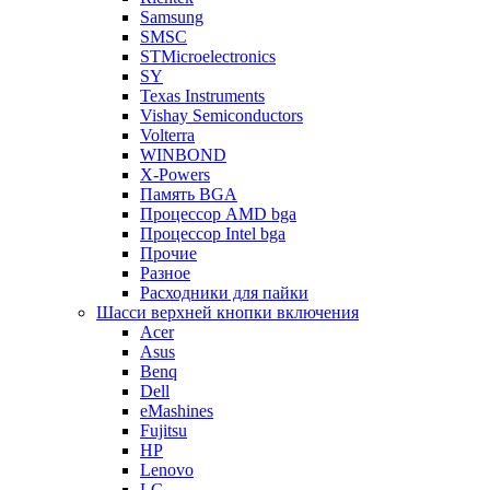
Samsung
SMSC
STMicroelectronics
SY
Texas Instruments
Vishay Semiconductors
Volterra
WINBOND
X-Powers
Память BGA
Процессор AMD bga
Процессор Intel bga
Прочие
Разное
Расходники для пайки
Шасси верхней кнопки включения
Acer
Asus
Benq
Dell
eMashines
Fujitsu
HP
Lenovo
LG