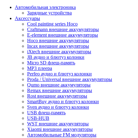
Автомобильная электроника
Зарядные устройства
Аксессуары
Cool painting series Hoco
Craftmann внешние аккумуляторы
E-element внешние аккумуляторы
Hoco внешние аккумуляторы
Incax внешние аккумуляторы
iXtech внешние аккумуляторы
JB аудио и блютуз колонки
Micro SD флеш-память
MP3 плеера
Perfeo аудио и блютуз колонки
Proda / Universal внешние аккумуляторы
Qumo внешние аккумуляторы
Remax внешние аккумуляторы
Rost внешние аккумуляторы
SmartBuy аудио и блютуз колонки
Sven аудио и блютуз колонки
USB флеш-память
USB-HUB
WST внешние аккумуляторы
Xiaomi внешние аккумуляторы
Автомобильные FM модуляторы