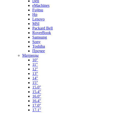
Dell
eMachines
Fujitsu
Hp
Lenovo
MSI
Packard Bell
RoverBook
Samsung
Sony
Toshiba
Прочее
Матрицы
10"
11"
12"
13"
14"
15"
15.0"
15.4"
16.0"
16.4"
17.0"
17.1"