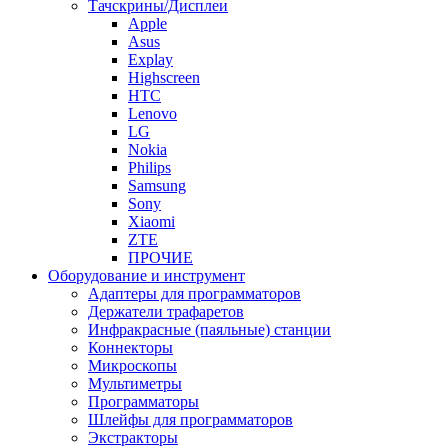
Тачскрины/Дисплеи
Apple
Asus
Explay
Highscreen
HTC
Lenovo
LG
Nokia
Philips
Samsung
Sony
Xiaomi
ZTE
ПРОЧИЕ
Оборудование и инструмент
Адаптеры для программаторов
Держатели трафаретов
Инфракрасные (паяльные) станции
Коннекторы
Микроскопы
Мультиметры
Программаторы
Шлейфы для программаторов
Экстракторы