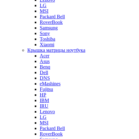
LG
MSI
Packard Bell
RoverBook
Samsung
Sony
Toshiba
Xiaomi
Крышка матрицы ноутбука
Acer
Asus
Benq
Dell
DNS
eMashines
Fujitsu
HP
IBM
IRU
Lenovo
LG
MSI
Packard Bell
RoverBook