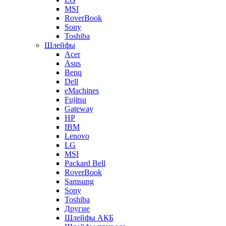
MSI
RoverBook
Sony
Toshiba
Шлейфы
Acer
Asus
Benq
Dell
eMachines
Fujitsu
Gateway
HP
IBM
Lenovo
LG
MSI
Packard Bell
RoverBook
Samsung
Sony
Toshiba
Другие
Шлейфы АКБ