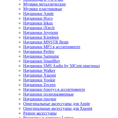
Муляжи металлические
Муляжи пластиковые
Наушники Apple
Наушники Hoco
Наушники Inkax
Наушники iXtech
Наушники Joyroom
Наушники Kingleen
Наушники MNSTR Beats
Наушники MP3 в ассортименте
Наушники Perfeo
Наушники Samsung
Наушники SmartBuy
Наушники SMS Audio by 50Cent оригинал
Наушники Walker
Наушники Xiaomi
Наушники Yookie
Наушники Zeceen
Наушники блютуз в ассортименте
Наушники полноразмерные
Наушники прочие
Оригинальные аксессуары для Apple
Оригинальные аксессуары для Xiaomi
Разное аксессуары
Ресиверы и антенны Lumax