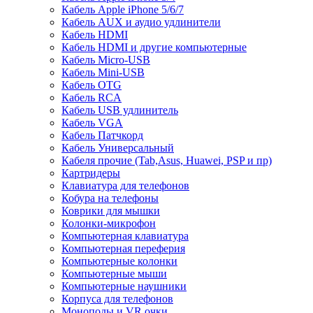
Кабель Apple iPhone 5/6/7
Кабель AUX и аудио удлинители
Кабель HDMI
Кабель HDMI и другие компьютерные
Кабель Micro-USB
Кабель Mini-USB
Кабель OTG
Кабель RCA
Кабель USB удлинитель
Кабель VGA
Кабель Патчкорд
Кабель Универсальный
Кабеля прочие (Tab,Asus, Huawei, PSP и пр)
Картридеры
Клавиатура для телефонов
Кобура на телефоны
Коврики для мышки
Колонки-микрофон
Компьютерная клавиатура
Компьютерная переферия
Компьютерные колонки
Компьютерные мыши
Компьютерные наушники
Корпуса для телефонов
Моноподы и VR очки