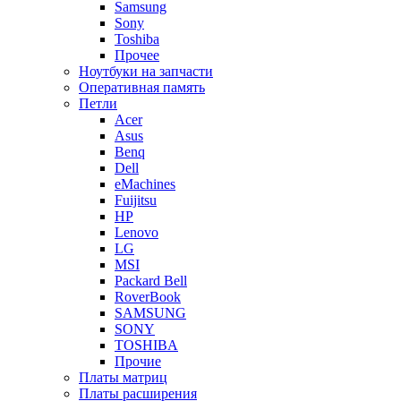
Samsung
Sony
Toshiba
Прочее
Ноутбуки на запчасти
Оперативная память
Петли
Acer
Asus
Benq
Dell
eMachines
Fuijitsu
HP
Lenovo
LG
MSI
Packard Bell
RoverBook
SAMSUNG
SONY
TOSHIBA
Прочие
Платы матриц
Платы расширения