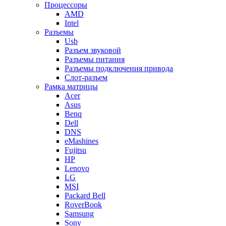
Процессоры
AMD
Intel
Разъемы
Usb
Разъем звуковой
Разъемы питания
Разъемы подключения привода
Слот-разъем
Рамка матрицы
Acer
Asus
Benq
Dell
DNS
eMashines
Fujitsu
HP
Lenovo
LG
MSI
Packard Bell
RoverBook
Samsung
Sony