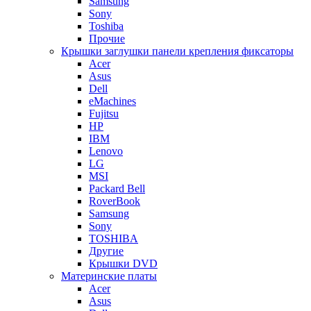
Samsung
Sony
Toshiba
Прочие
Крышки заглушки панели крепления фиксаторы
Acer
Asus
Dell
eMachines
Fujitsu
HP
IBM
Lenovo
LG
MSI
Packard Bell
RoverBook
Samsung
Sony
TOSHIBA
Другие
Крышки DVD
Материнские платы
Acer
Asus