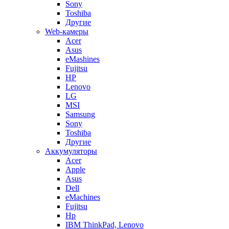
Sony
Toshiba
Другие
Web-камеры
Acer
Asus
eMashines
Fujitsu
HP
Lenovo
LG
MSI
Samsung
Sony
Toshiba
Другие
Аккумуляторы
Acer
Apple
Asus
Dell
eMachines
Fujitsu
Hp
IBM ThinkPad, Lenovo