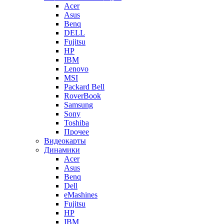
Acer
Asus
Benq
DELL
Fujitsu
HP
IBM
Lenovo
MSI
Packard Bell
RoverBook
Samsung
Sony
Toshiba
Прочее
Видеокарты
Динамики
Acer
Asus
Benq
Dell
eMashines
Fujitsu
HP
IBM