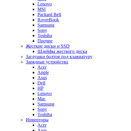
Lenovo
MSI
Packard Bell
RoverBook
Samsung
Sony
Toshiba
Прочие
Жесткие диски и SSD
Шлейфы жесткого диска
Заглушки болтов под клавиатуру
Зарядные устройства
Acer
Apple
Asus
Dell
HP
Lenovo
Mac
Samsung
Sony
Toshiba
Инверторы
Acer
Asus