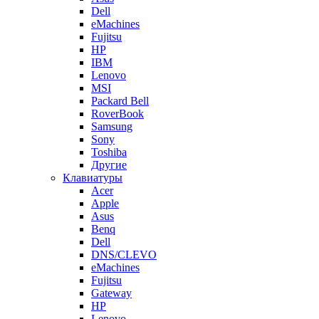
Dell
eMachines
Fujitsu
HP
IBM
Lenovo
MSI
Packard Bell
RoverBook
Samsung
Sony
Toshiba
Другие
Клавиатуры
Acer
Apple
Asus
Benq
Dell
DNS/CLEVO
eMachines
Fujitsu
Gateway
HP
Lenovo