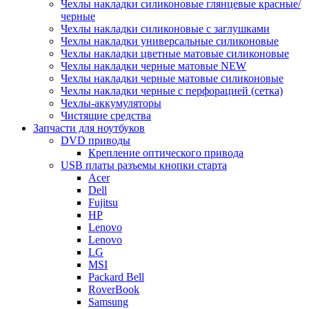
Чехлы накладки силиконовые глянцевые красные/
черные
Чехлы накладки силиконовые с заглушками
Чехлы накладки универсальные силиконовые
Чехлы накладки цветные матовые силиконовые
Чехлы накладки черные матовые NEW
Чехлы накладки черные матовые силиконовые
Чехлы накладки черные с перфорацией (сетка)
Чехлы-аккумуляторы
Чистящие средства
Запчасти для ноутбуков
DVD приводы
Крепление оптического привода
USB платы разъемы кнопки старта
Acer
Dell
Fujitsu
HP
Lenovo
Lenovo
LG
MSI
Packard Bell
RoverBook
Samsung