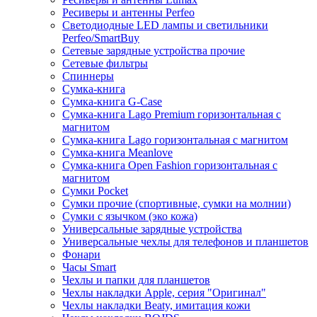
Ресиверы и антенны Perfeo
Светодиодные LED лампы и светильники
Perfeo/SmartBuy
Сетевые зарядные устройства прочие
Сетевые фильтры
Спиннеры
Сумка-книга
Сумка-книга G-Case
Сумка-книга Lago Premium горизонтальная с
магнитом
Сумка-книга Lago горизонтальная с магнитом
Сумка-книга Meanlove
Сумка-книга Open Fashion горизонтальная с
магнитом
Сумки Pocket
Сумки прочие (спортивные, сумки на молнии)
Сумки с язычком (эко кожа)
Универсальные зарядные устройства
Универсальные чехлы для телефонов и планшетов
Фонари
Часы Smart
Чехлы и папки для планшетов
Чехлы накладки Apple, серия "Оригинал"
Чехлы накладки Beaty, имитация кожи