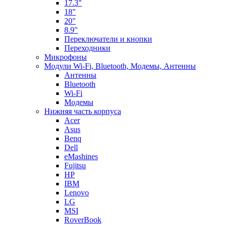
17.3"
18"
20"
8.9"
Переключатели и кнопки
Переходники
Микрофоны
Модули Wi-Fi, Bluetooth, Модемы, Антенны
Aнтенны
Bluetooth
Wi-Fi
Модемы
Нижняя часть корпуса
Acer
Asus
Benq
Dell
eMashines
Fujitsu
HP
IBM
Lenovo
LG
MSI
RoverBook