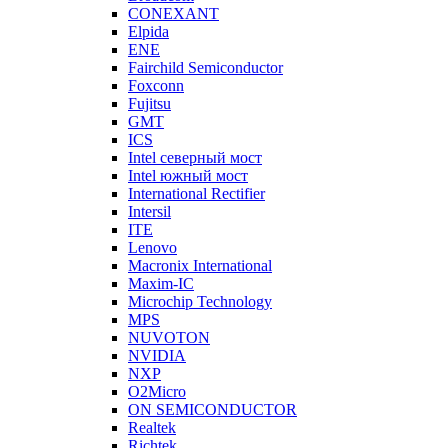
CONEXANT
Elpida
ENE
Fairchild Semiconductor
Foxconn
Fujitsu
GMT
ICS
Intel северный мост
Intel южный мост
International Rectifier
Intersil
ITE
Lenovo
Macronix International
Maxim-IC
Microchip Technology
MPS
NUVOTON
NVIDIA
NXP
O2Micro
ON SEMICONDUCTOR
Realtek
Richtek