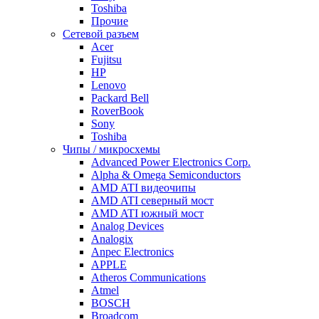
Toshiba
Прочие
Сетевой разъем
Acer
Fujitsu
HP
Lenovo
Packard Bell
RoverBook
Sony
Toshiba
Чипы / микросхемы
Advanced Power Electronics Corp.
Alpha & Omega Semiconductors
AMD ATI видеочипы
AMD ATI северный мост
AMD ATI южный мост
Analog Devices
Analogix
Anpec Electronics
APPLE
Atheros Communications
Atmel
BOSCH
Broadcom