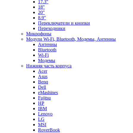
17.3"
18"
20"
8.9"
Переключатели и кнопки
Переходники
Микрофоны
Модули Wi-Fi, Bluetooth, Модемы, Антенны
Aнтенны
Bluetooth
Wi-Fi
Модемы
Нижняя часть корпуса
Acer
Asus
Benq
Dell
eMashines
Fujitsu
HP
IBM
Lenovo
LG
MSI
RoverBook