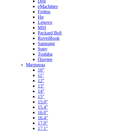
Dell
eMachines
Fujitsu
Hp
Lenovo
MSI
Packard Bell
RoverBook
Samsung
Sony
Toshiba
Прочее
Матрицы
10"
11"
12"
13"
14"
15"
15.0"
15.4"
16.0"
16.4"
17.0"
17.1"