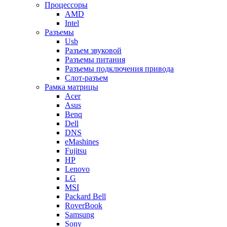
Процессоры
AMD
Intel
Разъемы
Usb
Разъем звуковой
Разъемы питания
Разъемы подключения привода
Слот-разъем
Рамка матрицы
Acer
Asus
Benq
Dell
DNS
eMashines
Fujitsu
HP
Lenovo
LG
MSI
Packard Bell
RoverBook
Samsung
Sony