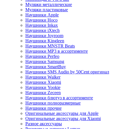
Муляжи металлические
Муляжи пластиковые
Наушники Apple
Наушники Hoco
Наушники Inkax
Наушники iXtech
Наушники Joyroom
Наушники Kingleen
Наушники MNSTR Beats
Наушники MP3 в ассортименте
Наушники Perfeo
Наушники Samsung
Наушники SmartBuy
Наушники SMS Audio by 50Cent оригинал
Наушники Walker
Наушники Xiaomi
Наушники Yookie
Наушники Zeceen
Наушники блютуз в ассортименте
Наушники полноразмерные
Наушники прочие
Оригинальные аксессуары для Apple
Оригинальные аксессуары для Xiaomi
Разное аксессуары
Ресиверы и антенны Lumax