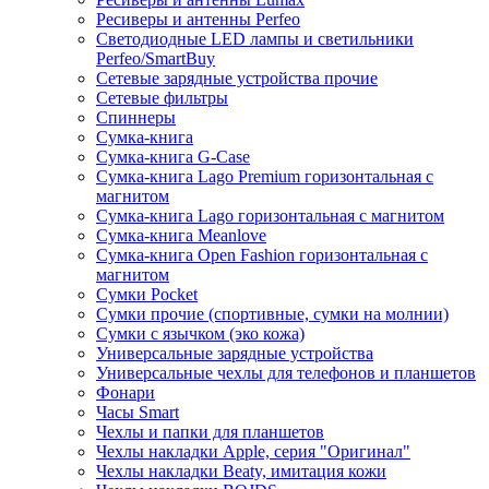
Ресиверы и антенны Perfeo
Светодиодные LED лампы и светильники
Perfeo/SmartBuy
Сетевые зарядные устройства прочие
Сетевые фильтры
Спиннеры
Сумка-книга
Сумка-книга G-Case
Сумка-книга Lago Premium горизонтальная с
магнитом
Сумка-книга Lago горизонтальная с магнитом
Сумка-книга Meanlove
Сумка-книга Open Fashion горизонтальная с
магнитом
Сумки Pocket
Сумки прочие (спортивные, сумки на молнии)
Сумки с язычком (эко кожа)
Универсальные зарядные устройства
Универсальные чехлы для телефонов и планшетов
Фонари
Часы Smart
Чехлы и папки для планшетов
Чехлы накладки Apple, серия "Оригинал"
Чехлы накладки Beaty, имитация кожи