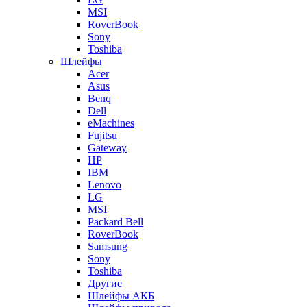
MSI
RoverBook
Sony
Toshiba
Шлейфы
Acer
Asus
Benq
Dell
eMachines
Fujitsu
Gateway
HP
IBM
Lenovo
LG
MSI
Packard Bell
RoverBook
Samsung
Sony
Toshiba
Другие
Шлейфы АКБ