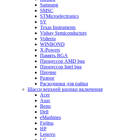
Samsung
SMSC
STMicroelectronics
SY
Texas Instruments
Vishay Semiconductors
Volterra
WINBOND
X-Powers
Память BGA
Процессор AMD bga
Процессор Intel bga
Прочие
Разное
Расходники для пайки
Шасси верхней кнопки включения
Acer
Asus
Benq
Dell
eMashines
Fujitsu
HP
Lenovo
LG