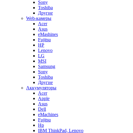
Sony
Toshiba
Другие
Web-камеры
Acer
Asus
eMashines
Fujitsu
HP
Lenovo
LG
MSI
Samsung
Sony
Toshiba
Другие
Аккумуляторы
Acer
Apple
Asus
Dell
eMachines
Fujitsu
Hp
IBM ThinkPad, Lenovo