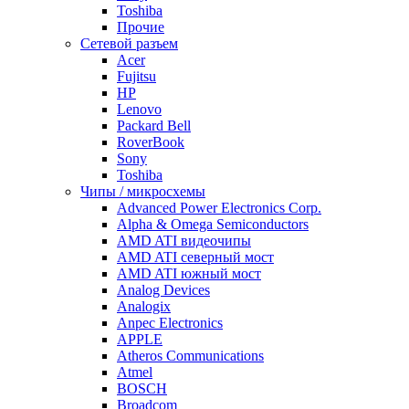
Toshiba
Прочие
Сетевой разъем
Acer
Fujitsu
HP
Lenovo
Packard Bell
RoverBook
Sony
Toshiba
Чипы / микросхемы
Advanced Power Electronics Corp.
Alpha & Omega Semiconductors
AMD ATI видеочипы
AMD ATI северный мост
AMD ATI южный мост
Analog Devices
Analogix
Anpec Electronics
APPLE
Atheros Communications
Atmel
BOSCH
Broadcom