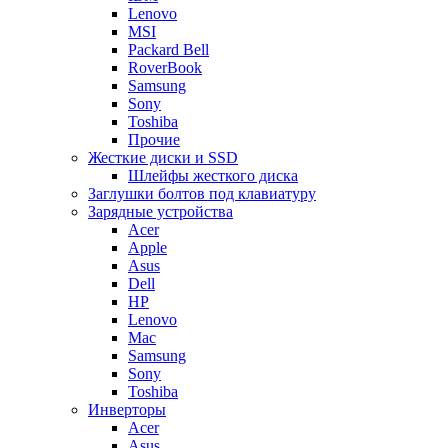
Lenovo
MSI
Packard Bell
RoverBook
Samsung
Sony
Toshiba
Прочие
Жесткие диски и SSD
Шлейфы жесткого диска
Заглушки болтов под клавиатуру
Зарядные устройства
Acer
Apple
Asus
Dell
HP
Lenovo
Mac
Samsung
Sony
Toshiba
Инверторы
Acer
Asus