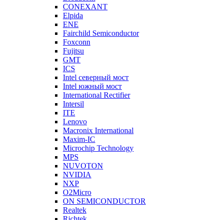
CONEXANT
Elpida
ENE
Fairchild Semiconductor
Foxconn
Fujitsu
GMT
ICS
Intel северный мост
Intel южный мост
International Rectifier
Intersil
ITE
Lenovo
Macronix International
Maxim-IC
Microchip Technology
MPS
NUVOTON
NVIDIA
NXP
O2Micro
ON SEMICONDUCTOR
Realtek
Richtek