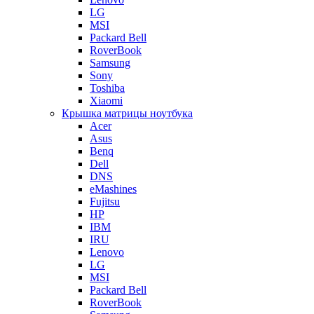
LG
MSI
Packard Bell
RoverBook
Samsung
Sony
Toshiba
Xiaomi
Крышка матрицы ноутбука
Acer
Asus
Benq
Dell
DNS
eMashines
Fujitsu
HP
IBM
IRU
Lenovo
LG
MSI
Packard Bell
RoverBook