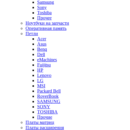
Samsung
Sony
Toshiba
Прочее
Ноутбуки на запчасти
Оперативная память
Петли
Acer
Asus
Benq
Dell
eMachines
Fuijitsu
HP
Lenovo
LG
MSI
Packard Bell
RoverBook
SAMSUNG
SONY
TOSHIBA
Прочие
Платы матриц
Платы расширения