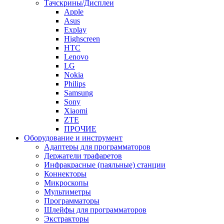
Тачскрины/Дисплеи
Apple
Asus
Explay
Highscreen
HTC
Lenovo
LG
Nokia
Philips
Samsung
Sony
Xiaomi
ZTE
ПРОЧИЕ
Оборудование и инструмент
Адаптеры для программаторов
Держатели трафаретов
Инфракрасные (паяльные) станции
Коннекторы
Микроскопы
Мультиметры
Программаторы
Шлейфы для программаторов
Экстракторы