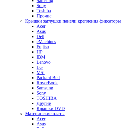
Samsung
Sony
Toshiba
Прочие
Крышки заглушки панели крепления фиксаторы
Acer
Asus
Dell
eMachines
Fujitsu
HP
IBM
Lenovo
LG
MSI
Packard Bell
RoverBook
Samsung
Sony
TOSHIBA
Другие
Крышки DVD
Материнские платы
Acer
Asus