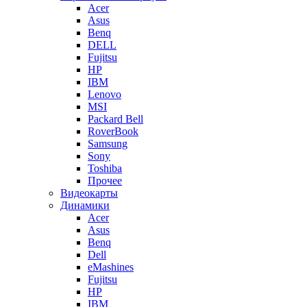
Acer
Asus
Benq
DELL
Fujitsu
HP
IBM
Lenovo
MSI
Packard Bell
RoverBook
Samsung
Sony
Toshiba
Прочее
Видеокарты
Динамики
Acer
Asus
Benq
Dell
eMashines
Fujitsu
HP
IBM