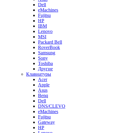
Dell
eMachines
Fujitsu
HP
IBM
Lenovo
MSI
Packard Bell
RoverBook
Samsung
Sony
Toshiba
Другие
Клавиатуры
Acer
Apple
Asus
Benq
Dell
DNS/CLEVO
eMachines
Fujitsu
Gateway
HP
Lenovo