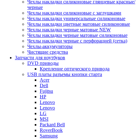
Чехлы накладки силиконовые глянцевые красные/
черные
Чехлы накладки силиконовые с заглушками
Чехлы накладки универсальные силиконовые
Чехлы накладки цветные матовые силиконовые
Чехлы накладки черные матовые NEW
Чехлы накладки черные матовые силиконовые
Чехлы накладки черные с перфорацией (сетка)
Чехлы-аккумуляторы
Чистящие средства
Запчасти для ноутбуков
DVD приводы
Крепление оптического привода
USB платы разъемы кнопки старта
Acer
Dell
Fujitsu
HP
Lenovo
Lenovo
LG
MSI
Packard Bell
RoverBook
Samsung