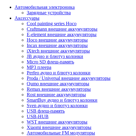
Автомобильная электроника
Зарядные устройства
Аксессуары
Cool painting series Hoco
Craftmann внешние аккумуляторы
E-element внешние аккумуляторы
Hoco внешние аккумуляторы
Incax внешние аккумуляторы
iXtech внешние аккумуляторы
JB аудио и блютуз колонки
Micro SD флеш-память
MP3 плеера
Perfeo аудио и блютуз колонки
Proda / Universal внешние аккумуляторы
Qumo внешние аккумуляторы
Remax внешние аккумуляторы
Rost внешние аккумуляторы
SmartBuy аудио и блютуз колонки
Sven аудио и блютуз колонки
USB флеш-память
USB-HUB
WST внешние аккумуляторы
Xiaomi внешние аккумуляторы
Автомобильные FM модуляторы