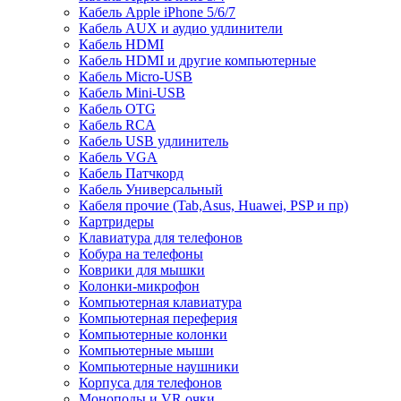
Кабель Apple iPhone 5/6/7
Кабель AUX и аудио удлинители
Кабель HDMI
Кабель HDMI и другие компьютерные
Кабель Micro-USB
Кабель Mini-USB
Кабель OTG
Кабель RCA
Кабель USB удлинитель
Кабель VGA
Кабель Патчкорд
Кабель Универсальный
Кабеля прочие (Tab,Asus, Huawei, PSP и пр)
Картридеры
Клавиатура для телефонов
Кобура на телефоны
Коврики для мышки
Колонки-микрофон
Компьютерная клавиатура
Компьютерная переферия
Компьютерные колонки
Компьютерные мыши
Компьютерные наушники
Корпуса для телефонов
Моноподы и VR очки